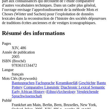
part aux connaissances qui découlent de l’étude comparative
d’autres vocabulaires techniques. Dans un cadre plus général,
l’ouvrage envisage l’approfondissement de la méthode Mots et
Choses (Wörter und Sachen) pour l’exploitation de données
lexicales dans la reconstruction de l’histoire des sociétés dépourvues
de traditions écrites anciennes et de vestiges iconographiques.
Résumé des informations
Pages
XIV, 486
Année de publication
2005
ISBN (Broché)
9783631534472
Langue
français
Mots Clés (Keywords)
Bantusprachen
Fachsprache
Keramikgefäß
Geschichte
Bantu
Pottery
Comparative Linguistic
Diachronic Lexical Semantic
Early African History
(Ethno)Archeology
Vergleichende
Sprachwissenschaft
Publié
Frankfurt am Main, Berlin, Bern, Bruxelles, New York,