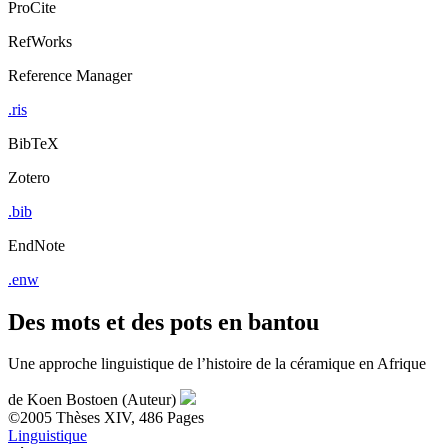
ProCite
RefWorks
Reference Manager
.ris
BibTeX
Zotero
.bib
EndNote
.enw
Des mots et des pots en bantou
Une approche linguistique de l’histoire de la céramique en Afrique
de
Koen Bostoen (Auteur)
©2005
Thèses
XIV, 486 Pages
Linguistique