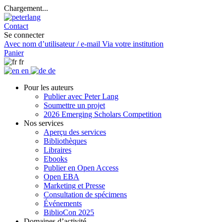
Chargement...
Contact
Se connecter
Avec nom d’utilisateur / e-mail
Via votre institution
Panier
fr
en
de
Pour les auteurs
Publier avec Peter Lang
Soumettre un projet
2026 Emerging Scholars Competition
Nos services
Aperçu des services
Bibliothèques
Libraires
Ebooks
Publier en Open Access
Open EBA
Marketing et Presse
Consultation de spécimens
Événements
BiblioCon 2025
Domaines d’activité