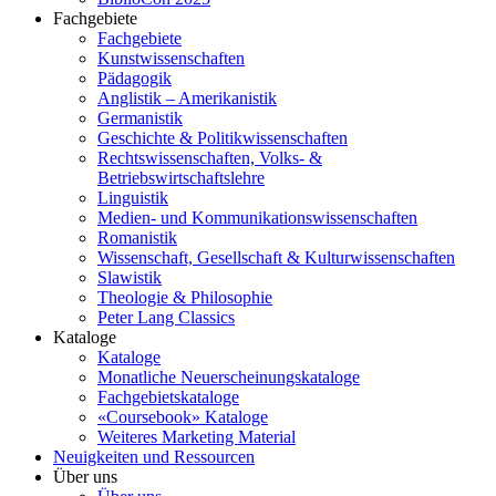
Fachgebiete
Fachgebiete
Kunstwissenschaften
Pädagogik
Anglistik – Amerikanistik
Germanistik
Geschichte & Politikwissenschaften
Rechtswissenschaften, Volks- &
Betriebswirtschaftslehre
Linguistik
Medien- und Kommunikationswissenschaften
Romanistik
Wissenschaft, Gesellschaft & Kulturwissenschaften
Slawistik
Theologie & Philosophie
Peter Lang Classics
Kataloge
Kataloge
Monatliche Neuerscheinungskataloge
Fachgebietskataloge
«Coursebook» Kataloge
Weiteres Marketing Material
Neuigkeiten und Ressourcen
Über uns