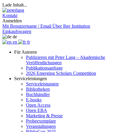
Lade Inhalt...
Kontakt
Anmelden
Mit Benutzername / Email
Über Ihre Institution
Einkaufswagen
de
en
fr
Für Autoren
Publizieren mit Peter Lang – Akademische
Veröffentlichungen
Publikationsanfrage
2026 Emerging Scholars Competition
Serviceleistungen
Serviceleistungen
Bibliotheken
Buchhändler
E-books
Open Access
Open EBA
Marketing & Presse
Probeexemplare
Veranstaltungen
BiblioCon 2025