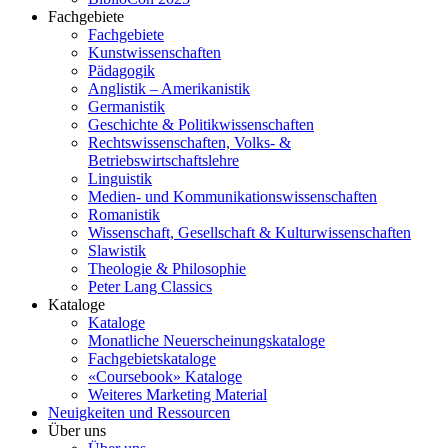
Fachgebiete
Fachgebiete
Kunstwissenschaften
Pädagogik
Anglistik – Amerikanistik
Germanistik
Geschichte & Politikwissenschaften
Rechtswissenschaften, Volks- &
Betriebswirtschaftslehre
Linguistik
Medien- und Kommunikationswissenschaften
Romanistik
Wissenschaft, Gesellschaft & Kulturwissenschaften
Slawistik
Theologie & Philosophie
Peter Lang Classics
Kataloge
Kataloge
Monatliche Neuerscheinungskataloge
Fachgebietskataloge
«Coursebook» Kataloge
Weiteres Marketing Material
Neuigkeiten und Ressourcen
Über uns