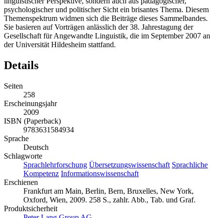
linguistischer Perspektive, sondern auch aus pädagogischer,
psychologischer und politischer Sicht ein brisantes Thema. Diesem
Themenspektrum widmen sich die Beiträge dieses Sammelbandes.
Sie basieren auf Vorträgen anlässlich der 38. Jahrestagung der
Gesellschaft für Angewandte Linguistik, die im September 2007 an
der Universität Hildesheim stattfand.
Details
Seiten
258
Erscheinungsjahr
2009
ISBN (Paperback)
9783631584934
Sprache
Deutsch
Schlagworte
Sprachlehrforschung
Übersetzungswissenschaft
Sprachliche
Kompetenz
Informationswissenschaft
Erschienen
Frankfurt am Main, Berlin, Bern, Bruxelles, New York,
Oxford, Wien, 2009. 258 S., zahlr. Abb., Tab. und Graf.
Produktsicherheit
Peter Lang Group AG