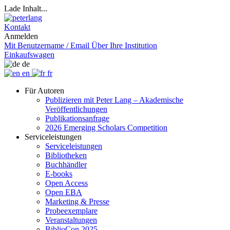
Lade Inhalt...
Kontakt
Anmelden
Mit Benutzername / Email
Über Ihre Institution
Einkaufswagen
de
en
fr
Für Autoren
Publizieren mit Peter Lang – Akademische
Veröffentlichungen
Publikationsanfrage
2026 Emerging Scholars Competition
Serviceleistungen
Serviceleistungen
Bibliotheken
Buchhändler
E-books
Open Access
Open EBA
Marketing & Presse
Probeexemplare
Veranstaltungen
BiblioCon 2025