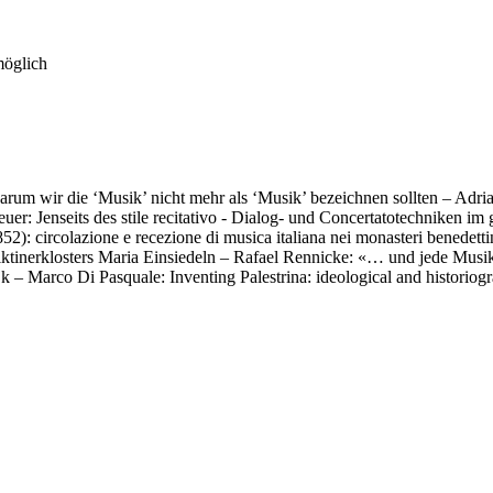
möglich
um wir die ‘Musik’ nicht mehr als ‘Musik’ bezeichnen sollten – Adriano 
er: Jenseits des stile recitativo - Dialog- und Concertatotechniken im 
52): circolazione e recezione di musica italiana nei monasteri benedet
iktinerklosters Maria Einsiedeln – Rafael Rennicke: «… und jede Mu
– Marco Di Pasquale: Inventing Palestrina: ideological and historiogra