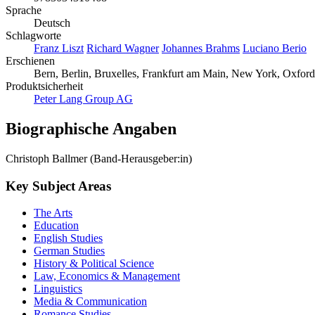
Sprache
Deutsch
Schlagworte
Franz Liszt
Richard Wagner
Johannes Brahms
Luciano Berio
Erschienen
Bern, Berlin, Bruxelles, Frankfurt am Main, New York, Oxford
Produktsicherheit
Peter Lang Group AG
Biographische Angaben
Christoph Ballmer (Band-Herausgeber:in)
Key Subject Areas
The Arts
Education
English Studies
German Studies
History & Political Science
Law, Economics & Management
Linguistics
Media & Communication
Romance Studies