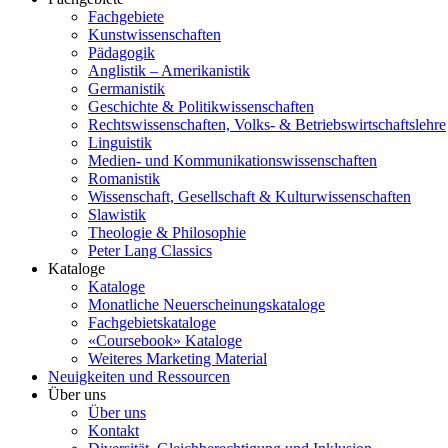
Fachgebiete
Kunstwissenschaften
Pädagogik
Anglistik – Amerikanistik
Germanistik
Geschichte & Politikwissenschaften
Rechtswissenschaften, Volks- & Betriebswirtschaftslehre
Linguistik
Medien- und Kommunikationswissenschaften
Romanistik
Wissenschaft, Gesellschaft & Kulturwissenschaften
Slawistik
Theologie & Philosophie
Peter Lang Classics
Kataloge
Kataloge
Monatliche Neuerscheinungskataloge
Fachgebietskataloge
«Coursebook» Kataloge
Weiteres Marketing Material
Neuigkeiten und Ressourcen
Über uns
Über uns
Kontakt