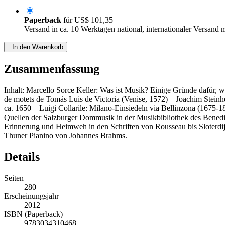
Paperback
für
US$ 101,35
Versand in ca. 10 Werktagen national, internationaler Versand 
In den Warenkorb
Zusammenfassung
Inhalt: Marcello Sorce Keller: Was ist Musik? Einige Gründe dafür, war
de motets de Tomás Luis de Victoria (Venise, 1572) – Joachim Steinheu
ca. 1650 – Luigi Collarile: Milano-Einsiedeln via Bellinzona (1675-18
Quellen der Salzburger Dommusik in der Musikbibliothek des Bened
Erinnerung und Heimweh in den Schriften von Rousseau bis Sloterdijk 
Thuner Pianino von Johannes Brahms.
Details
Seiten
280
Erscheinungsjahr
2012
ISBN (Paperback)
9783034310468