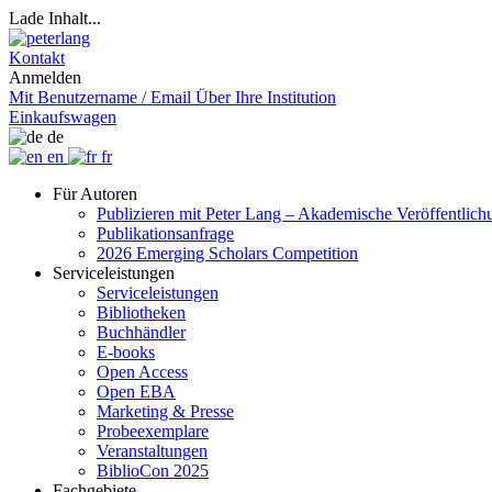
Lade Inhalt...
Kontakt
Anmelden
Mit Benutzername / Email
Über Ihre Institution
Einkaufswagen
de
en
fr
Für Autoren
Publizieren mit Peter Lang – Akademische Veröffentlic
Publikationsanfrage
2026 Emerging Scholars Competition
Serviceleistungen
Serviceleistungen
Bibliotheken
Buchhändler
E-books
Open Access
Open EBA
Marketing & Presse
Probeexemplare
Veranstaltungen
BiblioCon 2025
Fachgebiete