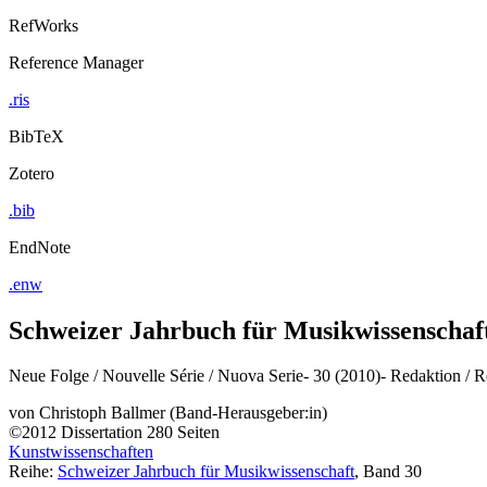
RefWorks
Reference Manager
.ris
BibTeX
Zotero
.bib
EndNote
.enw
Schweizer Jahrbuch für Musikwissenschaft
Neue Folge / Nouvelle Série / Nuova Serie- 30 (2010)- Redaktion / R
von
Christoph Ballmer (Band-Herausgeber:in)
©2012
Dissertation
280 Seiten
Kunstwissenschaften
Reihe:
Schweizer Jahrbuch für Musikwissenschaft
, Band 30