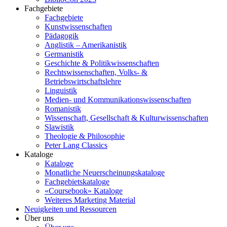
Fachgebiete
Fachgebiete
Kunstwissenschaften
Pädagogik
Anglistik – Amerikanistik
Germanistik
Geschichte & Politikwissenschaften
Rechtswissenschaften, Volks- &
Betriebswirtschaftslehre
Linguistik
Medien- und Kommunikationswissenschaften
Romanistik
Wissenschaft, Gesellschaft & Kulturwissenschaften
Slawistik
Theologie & Philosophie
Peter Lang Classics
Kataloge
Kataloge
Monatliche Neuerscheinungskataloge
Fachgebietskataloge
«Coursebook» Kataloge
Weiteres Marketing Material
Neuigkeiten und Ressourcen
Über uns