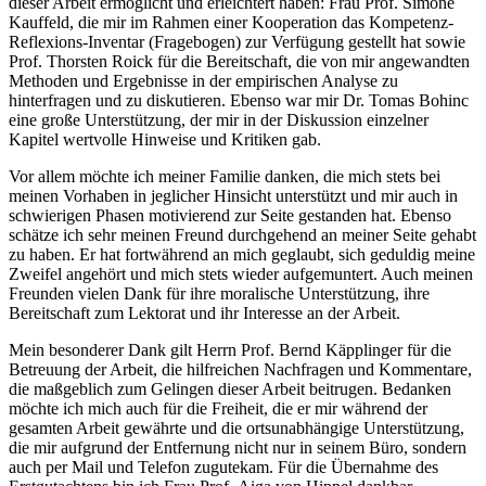
dieser Arbeit ermöglicht und erleichtert haben: Frau Prof. Simone
Kauffeld, die mir im Rahmen einer Kooperation das Kompetenz-
Reflexions-Inventar (Fragebogen) zur Verfügung gestellt hat sowie
Prof. Thorsten Roick für die Bereitschaft, die von mir angewandten
Methoden und Ergebnisse in der empirischen Analyse zu
hinterfragen und zu diskutieren. Ebenso war mir Dr. Tomas Bohinc
eine große Unterstützung, der mir in der Diskussion einzelner
Kapitel wertvolle Hinweise und Kritiken gab.
Vor allem möchte ich meiner Familie danken, die mich stets bei
meinen Vorhaben in jeglicher Hinsicht unterstützt und mir auch in
schwierigen Phasen motivierend zur Seite gestanden hat. Ebenso
schätze ich sehr meinen Freund durchgehend an meiner Seite gehabt
zu haben. Er hat fortwährend an mich geglaubt, sich geduldig meine
Zweifel angehört und mich stets wieder aufgemuntert. Auch meinen
Freunden vielen Dank für ihre moralische Unterstützung, ihre
Bereitschaft zum Lektorat und ihr Interesse an der Arbeit.
Mein besonderer Dank gilt Herrn Prof. Bernd Käpplinger für die
Betreuung der Arbeit, die hilfreichen Nachfragen und Kommentare,
die maßgeblich zum Gelingen dieser Arbeit beitrugen. Bedanken
möchte ich mich auch für die Freiheit, die er mir während der
gesamten Arbeit gewährte und die ortsunabhängige Unterstützung,
die mir aufgrund der Entfernung nicht nur in seinem Büro, sondern
auch per Mail und Telefon zugutekam. Für die Übernahme des