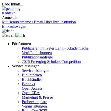
Lade Inhalt...
Kontakt
Anmelden
Mit Benutzername / Email
Über Ihre Institution
Einkaufswagen
de
en
fr
Für Autoren
Publizieren mit Peter Lang – Akademische
Veröffentlichungen
Publikationsanfrage
2026 Emerging Scholars Competition
Serviceleistungen
Serviceleistungen
Bibliotheken
Buchhändler
E-books
Open Access
Open EBA
Marketing & Presse
Probeexemplare
Veranstaltungen
BiblioCon 2025