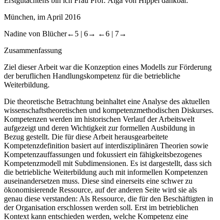
Erstgutachtens bin ich Frau Prof. Aiga von Hippel dankbar.
München, im April 2016
Nadine von Blücher
←5 |
6→
←6 |
7→
Zusammenfassung
Ziel dieser Arbeit war die Konzeption eines Modells zur Förderung
der beruflichen Handlungskompetenz für die betriebliche
Weiterbildung.
Die theoretische Betrachtung
beinhaltet eine Analyse des aktuellen
wissenschaftstheoretischen und kompetenzmethodischen Diskurses.
Kompetenzen werden im historischen Verlauf der Arbeitswelt
aufgezeigt und deren Wichtigkeit zur formellen Ausbildung in
Bezug gestellt. Die für diese Arbeit herausgearbeitete
Kompetenzdefinition basiert auf interdisziplinären Theorien sowie
Kompetenzauffassungen und fokussiert ein fähigkeitsbezogenes
Kompetenzmodell mit Subdimensionen. Es ist dargestellt, dass sich
die betriebliche Weiterbildung auch mit informellen Kompetenzen
auseinandersetzen muss. Diese sind einerseits eine schwer zu
ökonomisierende Ressource, auf der anderen Seite wird sie als
genau diese verstanden: Als Ressource, die für den Beschäftigten in
der Organisation erschlossen werden soll. Erst im betrieblichen
Kontext kann entschieden werden, welche Kompetenz eine