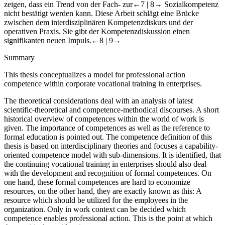
zeigen, dass ein Trend von der Fach- zur
←7 |
8→ Sozialkompetenz
nicht bestätigt werden kann. Diese Arbeit schlägt eine Brücke
zwischen dem interdisziplinären Kompetenzdiskurs und der
operativen Praxis. Sie gibt der Kompetenzdiskussion einen
signifikanten neuen Impuls.
←8 |
9→
Summary
This thesis conceptualizes a model for professional action
competence within corporate vocational training in enterprises.
The theoretical considerations
deal with
an analysis of latest
scientific-theoretical and competence-methodical discourses. A short
historical overview of competences within the world of work is
given. The importance of competences as well as the reference to
formal education is pointed out. The competence definition of this
thesis is based on interdisciplinary theories and focuses a capability-
oriented competence model with sub-dimensions. It is identified, that
the continuing vocational training in enterprises should also deal
with the development and recognition of formal competences. On
one hand, these formal competences are hard to economize
resources, on the other hand, they are exactly known as this: A
resource which should be utilized for the employees in the
organization. Only in work context can be decided which
competence enables professional action. This is the point at which