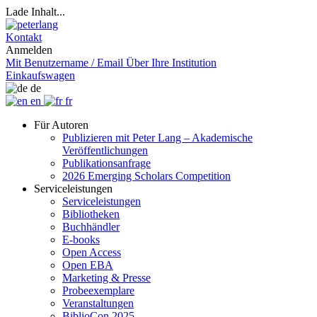
Lade Inhalt...
Kontakt
Anmelden
Mit Benutzername / Email
Über Ihre Institution
Einkaufswagen
de
en
fr
Für Autoren
Publizieren mit Peter Lang – Akademische
Veröffentlichungen
Publikationsanfrage
2026 Emerging Scholars Competition
Serviceleistungen
Serviceleistungen
Bibliotheken
Buchhändler
E-books
Open Access
Open EBA
Marketing & Presse
Probeexemplare
Veranstaltungen
BiblioCon 2025