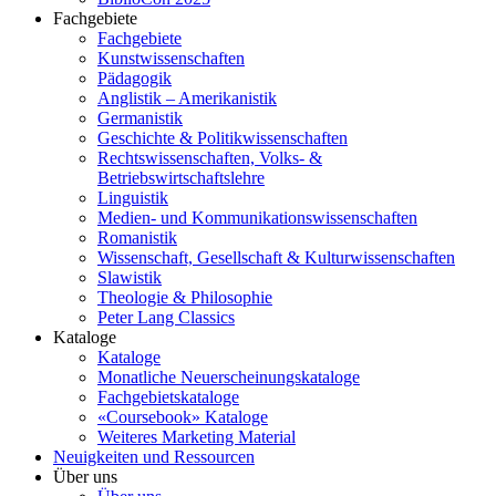
Fachgebiete
Fachgebiete
Kunstwissenschaften
Pädagogik
Anglistik – Amerikanistik
Germanistik
Geschichte & Politikwissenschaften
Rechtswissenschaften, Volks- &
Betriebswirtschaftslehre
Linguistik
Medien- und Kommunikationswissenschaften
Romanistik
Wissenschaft, Gesellschaft & Kulturwissenschaften
Slawistik
Theologie & Philosophie
Peter Lang Classics
Kataloge
Kataloge
Monatliche Neuerscheinungskataloge
Fachgebietskataloge
«Coursebook» Kataloge
Weiteres Marketing Material
Neuigkeiten und Ressourcen
Über uns