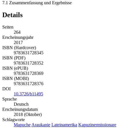
7.1
Zusammenfassung und Ergebnisse
Details
Seiten
264
Erscheinungsjahr
2017
ISBN (Hardcover)
9783631728345
ISBN (PDF)
9783631728352
ISBN (ePUB)
9783631728369
ISBN (MOBI)
9783631728376
DOI
10.3726/b11495
Sprache
Deutsch
Erscheinungsdatum
2018 (Oktober)
Schlagworte
Mapuche
Araukanie
Lateinamerika
Kapuzinermissionare