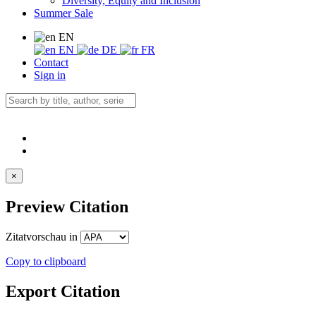
Diversity, Equity and Inclusion
Summer Sale
EN
EN
DE
FR
Contact
Sign in
×
Preview Citation
Zitatvorschau in
Copy to clipboard
Export Citation