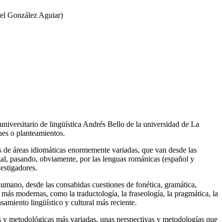
bel González Aguiar)
 universitario de lingüística Andrés Bello de la universidad de La
ues o planteamientos.
tos de áreas idiomáticas enormemente variadas, que van desde las
gal, pasando, obviamente, por las lenguas románicas (español y
estigadores.
humano, desde las consabidas cuestiones de fonética, gramática,
o más modernas, como la traductología, la fraseología, la pragmática, la
ensamiento lingüístico y cultural más reciente.
cas y metodológicas más variadas, unas perspectivas y metodologías que