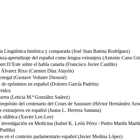
 Lingüística histórica y comparada (José Juan Batista Rodríguez)
ñanza-aprendizaje del español como lengua extranjera (Antonio Cano Gi
ret D’Este sobre el habla canaria (Francisco Javier Castillo)
ín Álvarez Rixo (Carmen Díaz Alayón)
 Senegal (Gustave Voltaire Dioussé)
ón de epónimos en español (Dolores García Padrón)
rrido)
erra (Leticia M.ª González Suárez)
a propósito del centenario del Cours de Saussure (Héctor Hernández Aro
s extranjeros en español (Juana L. Herrera Santana)
ra silábica (Xavier Lee-Lee)
o de investigación en Medicina (Isabel K. León Pérez / Pedro Martín Martí
Padilla)
as en el contexto parlamentario español (Javier Medina López)