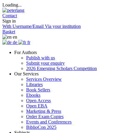
Loading...
Contact
Sign in
With Username/Email
Via your institution
Basket
en
de
fr
For Authors
Publish with us
Submit your enquiry
2026 Emerging Scholars Competition
Our Services
Services Overview
Libraries
Book Sellers
Ebooks
Open Access
Open EBA
Marketing & Press
Order Exam Copies
Events and Conferences
BiblioCon 2025
Subjects