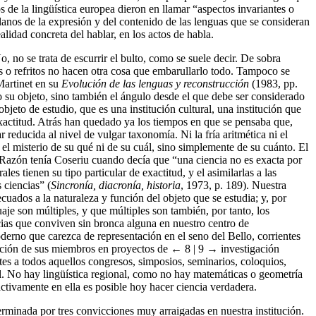
s de la lingüística europea dieron en llamar “aspectos invariantes o
lanos de la expresión y del contenido de las lenguas que se consideran
ealidad concreta del hablar, en los actos de habla.
, no se trata de escurrir el bulto, como se suele decir. De sobra
s o refritos no hacen otra cosa que embarullarlo todo. Tampoco se
Martinet en su
Evolución de las lenguas y reconstrucción
(1983, pp.
lo su objeto, sino también el ángulo desde el que debe ser considerado
eto de estudio, que es una institución cultural, una institución que
 exactitud. Atrás han quedado ya los tiempos en que se pensaba que,
r reducida al nivel de vulgar taxonomía. Ni la fría aritmética ni el
 el misterio de su qué ni de su cuál, sino simplemente de su cuánto. El
 Razón tenía Coseriu cuando decía que “una ciencia no es exacta por
les tienen su tipo particular de exactitud, y el asimilarlas a las
s ciencias” (
Sincronía, diacronía, historia
, 1973, p. 189). Nuestra
uados a la naturaleza y función del objeto que se estudia; y, por
je son múltiples, y que múltiples son también, por tanto, los
cias que conviven sin bronca alguna en nuestro centro de
oderno que carezca de representación en el seno del Bello, corrientes
pación de sus miembros en proyectos de
← 8 | 9 →
investigación
s a todos aquellos congresos, simposios, seminarios, coloquios,
 él. No hay lingüística regional, como no hay matemáticas o geometría
ctivamente en ella es posible hoy hacer ciencia verdadera.
rminada por tres convicciones muy arraigadas en nuestra institución.