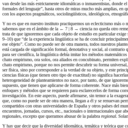
van desde las más estrictamente idiomáticas o inmanentistas, donde el 
formales del lenguaje”, hasta otros de miras mucho más amplias, en qu
con los aspectos pragmáticos, sociolingüísticos, ideológicos, etnográfic
Y no es que en nuestro instituto practiquemos un eclecticismo más o me
sabemos que en el ámbito de la
← 7 | 8 →
ciencia no queda otro reme
trata de que ignoremos que cada objeto de estudio en particular exige
9–10) que “de la experiencia lingüística se ha de concluir principalme
ese objeto”. Como no puede ser de otra manera, todos nuestros plantea
está cargada de significación formal, denotativa y social, al contrari
para ser científica, la lingüística debía imitar los métodos matemáticos 
chato empirismo, ora solos, ora aliados en concubinato, permiten expli
chato empirismo, porque no nos permite descubrir su forma universal,
ser física, sino por corresponder a la verdad de su objeto, y este princi
ciencias físicas (que tienen otro tipo de exactitud) no significa hacerlas
heterogeneidad de planteamientos no nace, por tanto, de que ignoremos
supuesto, que tienen que aplicarse de forma coherente. Nace más bien 
enfoques y métodos que se requieren para esclarecerlos de forma conve
investigación. En este aspecto, puede afirmarse, sin temor a la exager
que, como no puede ser de otra manera, llegan a él y se renuevan per
compartidos con otras universidades de España y otros países del mun
encuentros, jornadas, cursos, etc., nacionales o internacionales que 
regionales, excepto que queramos abusar de la palabra
regional
. Sola
Y hay que decir que la diversidad idiomática, temática y teórica que 