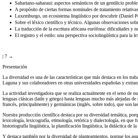
Sahariano-saharaui: aspectos semánticos de un gentilicio probl
A propósito de ciertas formas nominales de tratamiento relativ
Luxemburgo, un ecosistema lingüístico por descubrir (Daniel P
Sobre el léxico científico y técnico. Algunas observaciones sob
La traducción de la escritura africana eurófona: dificultades y
El registro y el estilo: una perspectiva sociolingüística para la
| 7 →
Presentación
La diversidad es una de las características que más destaca en los trab
Laguna y sus colaboradores en otras universidades españolas y extranj
La actividad investigadora que se realiza actualmente en el seno de n
lenguas clásicas (latín y griego) hasta lenguas mucho más alejadas de
francés, principalmente) y germánicas (inglés, sobre todo), que son la
Nuestra producción científica destaca por su diversidad temática, por
lexicología, lexicografía, etimología, retórica y dialectología, en que
historiografía lingüística, la planificación lingüística, la didáctica de 
Y destaca también por la diversidad de planteamientos, porque los asu