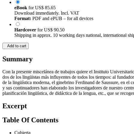
eBook
for
US$ 85.65
Download immediately. Incl. VAT
Format:
PDF and ePUB – for all devices
Hardcover
for
US$ 90.50
Shipping in approx. 10 working days national, international shi
Add to cart
Summary
Con la presente miscelánea de trabajos quiere el Instituto Universita
dos de los lingüistas más influyentes de todos los tiempos: al fundad
de la lingüística moderna, el ginebrino Ferdinand de Saussure, en el c
y sus continuadores han elaborado los investigadores de nuestro centro 
planificación lingüística, de didáctica de la lengua, etc., que se recog
Excerpt
Table Of Contents
Cubierta