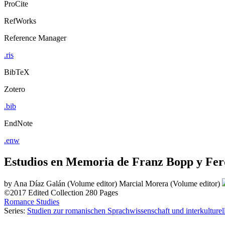
ProCite
RefWorks
Reference Manager
.ris
BibTeX
Zotero
.bib
EndNote
.enw
Estudios en Memoria de Franz Bopp y Fer
by
Ana Díaz Galán (Volume editor)
Marcial Morera (Volume editor)
©2017
Edited Collection
280 Pages
Romance Studies
Series:
Studien zur romanischen Sprachwissenschaft und interkultur