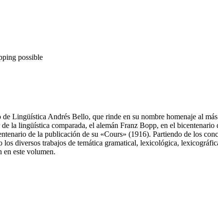
pping possible
rio de Lingüística Andrés Bello, que rinde en su nombre homenaje al más
or de la lingüística comparada, el alemán Franz Bopp, en el bicentenari
entenario de la publicación de su «Cours» (1916). Partiendo de los conc
los diversos trabajos de temática gramatical, lexicológica, lexicográfica
en en este volumen.