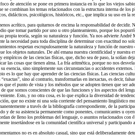
foco de atención se pone en primera instancia en lo que los viejos sabio
e se combinan los temas relacionados con la estructura interna de los p
os, didácticos, psicológicos, históricos, etc., que implica su uso en la r
nos acrítico, para quitarnos de encima la responsabilidad de decidir. No
dio que tomar partido por uno u otro planteamiento, porque los popurrí
 su propia teoría, según su naturaleza y función. Ya nos advierte André 
nte la necesidad para toda disciplina de determinar con exactitud no so
mientos respetan escrupulosamente la naturaleza y función de nuestro obj
o que los objetos naturales. De ahí emana nuestra cientificidad y nuestra
y empíricos de las ciencias físicas, que, dicho sea de paso, la solían deja
car las cosas que tienen alma. La fría aritmética, porque no nos desvela
 su esencia, sino simplemente sus circunstancias o accidentes externos.
pio es lo que hay que aprender de las ciencias físicas. Las ciencias cultura
 “exactas”, sino al contrario, transformarlas en inexactas, es decir, falsa
 que el punto de vista y los métodos que se adopten tienen que ser adec
de que somos conscientes de que las funciones y los aspectos del lengua
niente. Esto, y no otra cosa, es lo que explica la diversidad de tenden
ación, que no existe ni una sola corriente del pensamiento lingüístico m
manentemente a través de la bibliografía correspondiente, de la partici
do y de su asistencia permanente como ponentes, comunicantes u oyente
abordan de lleno los problemas del lenguaje, o asuntos relacionados con
mente insertándose en la comunidad científica universal y participando a
comentamos no es en absoluto casual, sino que está deliberadamente dete