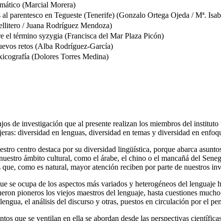
emático (Marcial Morera)
as al parentesco en Tegueste (Tenerife) (Gonzalo Ortega Ojeda / Mª. Isa
ellitero / Juana Rodríguez Mendoza)
re el término syzygia (Francisca del Mar Plaza Picón)
 nuevos retos (Alba Rodríguez-García)
 lexicografía (Dolores Torres Medina)
ajos de investigación que al presente realizan los miembros del instituto
eras: diversidad en lenguas, diversidad en temas y diversidad en enfoq
uestro centro destaca por su diversidad lingüística, porque abarca asun
 nuestro ámbito cultural, como el árabe, el chino o el mancañá del Sene
s que, como es natural, mayor atención reciben por parte de nuestros inv
que se ocupa de los aspectos más variados y heterogéneos del lenguaje 
 fueron pioneros los viejos maestros del lenguaje, hasta cuestiones much
la lengua, el análisis del discurso y otras, puestos en circulación por el p
ntos que se ventilan en ella se abordan desde las perspectivas científi