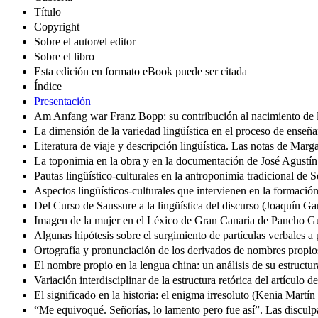
Título
Copyright
Sobre el autor/el editor
Sobre el libro
Esta edición en formato eBook puede ser citada
Índice
Presentación
Am Anfang war Franz Bopp: su contribución al nacimiento de la
La dimensión de la variedad lingüística en el proceso de ense
Literatura de viaje y descripción lingüística. Las notas de Marga
La toponimia en la obra y en la documentación de José Agust
Pautas lingüístico-culturales en la antroponimia tradicional de
Aspectos lingüísticos-culturales que intervienen en la formaci
Del Curso de Saussure a la lingüística del discurso (Joaquín Ga
Imagen de la mujer en el Léxico de Gran Canaria de Pancho Gu
Algunas hipótesis sobre el surgimiento de partículas verbales 
Ortografía y pronunciación de los derivados de nombres propio
El nombre propio en la lengua china: un análisis de su estructu
Variación interdisciplinar de la estructura retórica del artícul
El significado en la historia: el enigma irresoluto (Kenia Martín 
“Me equivoqué. Señorías, lo lamento pero fue así”. Las disculp