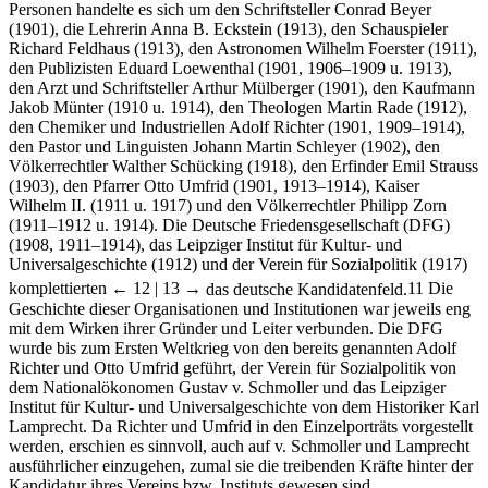
Personen handelte es sich um den Schriftsteller Conrad Beyer
(1901), die Lehrerin Anna B. Eckstein (1913), den Schauspieler
Richard Feldhaus (1913), den Astronomen Wilhelm Foerster (1911),
den Publizisten Eduard Loewenthal (1901, 1906–1909 u. 1913),
den Arzt und Schriftsteller Arthur Mülberger (1901), den Kaufmann
Jakob Münter (1910 u. 1914), den Theologen Martin Rade (1912),
den Chemiker und Industriellen Adolf Richter (1901, 1909–1914),
den Pastor und Linguisten Johann Martin Schleyer (1902), den
Völkerrechtler Walther Schücking (1918), den Erfinder Emil Strauss
(1903), den Pfarrer Otto Umfrid (1901, 1913–1914), Kaiser
Wilhelm II. (1911 u. 1917) und den Völkerrechtler Philipp Zorn
(1911–1912 u. 1914). Die Deutsche Friedensgesellschaft (DFG)
(1908, 1911–1914), das Leipziger Institut für Kultur- und
Universalgeschichte (1912) und der Verein für Sozialpolitik (1917)
komplettierten
← 12 | 13 →
das deutsche Kandidatenfeld.
11
Die
Geschichte dieser Organisationen und Institutionen war jeweils eng
mit dem Wirken ihrer Gründer und Leiter verbunden. Die DFG
wurde bis zum Ersten Weltkrieg von den bereits genannten Adolf
Richter und Otto Umfrid geführt, der Verein für Sozialpolitik von
dem Nationalökonomen Gustav v. Schmoller und das Leipziger
Institut für Kultur- und Universalgeschichte von dem Historiker Karl
Lamprecht. Da Richter und Umfrid in den Einzelporträts vorgestellt
werden, erschien es sinnvoll, auch auf v. Schmoller und Lamprecht
ausführlicher einzugehen, zumal sie die treibenden Kräfte hinter der
Kandidatur ihres Vereins bzw. Instituts gewesen sind.