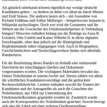
Als gänzlich unbekannt können eigentlich nur wenige deutsche
Kandidaten gelten – zu denken ist dabei vor allem an Jakob Münter
und Emil Strauss. Die anderen lassen sich – mit Ausnahme von
Richard Feldhaus und Arthur Mülberger – beispielsweise bequem in
Wikipedia nachschlagen. Doch wer wird die Genannten und ihr
Wirken mit der Geschichte des Friedensnobelpreises in Verbindung
bringen? Hinweise enthalten bislang nur die Beiträge zu Anna B.
Eckstein, Otto Umfrid und Kaiser Wilhelm II. in dieser digitalen
Enzyklopädie, ohne dass jedoch auf die Hintergründe und
Begleitumstände näher eingegangen wird. Auch in Biographien,
Geschichtsbüchern und Nachschlagewerken finden sich allenfalls
Randnotizen.
Für die Bearbeitung dieses Bandes ist deshalb eine umfassende
Durchsicht der einschlägigen Quellen und Dokumente
vorgenommen worden. Die wichtigsten Materialien bewahrt das
Osloer Nobelinstitut in seinem Archiv auf. Hierzu zählen vor allem
die schriftlichen Kandidatenvorschläge und die gedruckten
Rechenschaftsberichte. Letztere enthalten sowohl die Namen der
Kandidaten und der Antragsteller als auch die Gutachten des
Nobelinstituts, das 1904 zur Unterstützung des
Friedensnobelkomitees gegründet worden ist. Zusätzlich wurde
auch die Korrespondenz des Nobelinstituts gesichtet. Soweit bewegt
sich also die Arbeit auf einer sicheren Quellengrundlage.