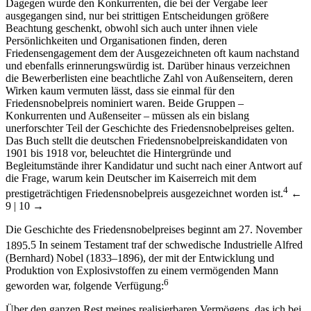
Dagegen wurde den Konkurrenten, die bei der Vergabe leer
ausgegangen sind, nur bei strittigen Entscheidungen größere
Beachtung geschenkt, obwohl sich auch unter ihnen viele
Persönlichkeiten und Organisationen finden, deren
Friedensengagement dem der Ausgezeichneten oft kaum nachstand
und ebenfalls erinnerungswürdig ist. Darüber hinaus verzeichnen
die Bewerberlisten eine beachtliche Zahl von Außenseitern, deren
Wirken kaum vermuten lässt, dass sie einmal für den
Friedensnobelpreis nominiert waren. Beide Gruppen –
Konkurrenten und Außenseiter – müssen als ein bislang
unerforschter Teil der Geschichte des Friedensnobelpreises gelten.
Das Buch stellt die deutschen Friedensnobelpreiskandidaten von
1901 bis 1918 vor, beleuchtet die Hintergründe und
Begleitumstände ihrer Kandidatur und sucht nach einer Antwort auf
die Frage, warum kein Deutscher im Kaiserreich mit dem
4
prestigeträchtigen Friedensnobelpreis ausgezeichnet worden ist.
←
9 | 10 →
Die Geschichte des Friedensnobelpreises beginnt am 27. November
1895.
5
In seinem Testament traf der schwedische Industrielle Alfred
(Bernhard) Nobel (1833–1896), der mit der Entwicklung und
Produktion von Explosivstoffen zu einem vermögenden Mann
6
geworden war, folgende Verfügung:
Über den ganzen Rest meines realisierbaren Vermögens, das ich bei