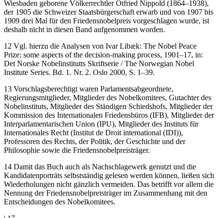
Wiesbaden geborene Völkerrechtler Otfried Nippold (1864–1938),
der 1905 die Schweizer Staatsbürgerschaft erwarb und von 1907 bis
1909 drei Mal für den Friedensnobelpreis vorgeschlagen wurde, ist
deshalb nicht in diesen Band aufgenommen worden.
12
Vgl. hierzu die Analysen von Ivar Libæk: The Nobel Peace
Prize: some aspects of the decision-making process, 1901–17, in:
Det Norske Nobelinstitutts Skriftserie / The Norwegian Nobel
Institute Series. Bd. 1. Nr. 2. Oslo 2000, S. 1–39.
13
Vorschlagsberechtigt waren Parlamentsabgeordnete,
Regierungsmitglieder, Mitglieder des Nobelkomitees, Gutachter des
Nobelinstituts, Mitglieder des Ständigen Schiedshofs, Mitglieder der
Kommission des Internationalen Friedensbüros (IFB), Mitglieder der
Interparlamentarischen Union (IPU), Mitglieder des Instituts für
Internationales Recht (Institut de Droit international (IDI)),
Professoren des Rechts, der Politik, der Geschichte und der
Philosophie sowie die Friedensnobelpreisträger.
14
Damit das Buch auch als Nachschlagewerk genutzt und die
Kandidatenporträts selbstständig gelesen werden können, ließen sich
Wiederholungen nicht gänzlich vermeiden. Das betrifft vor allem die
Nennung der Friedensnobelpreisträger im Zusammenhang mit den
Entscheidungen des Nobelkomitees.