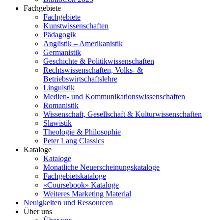
Fachgebiete
Fachgebiete
Kunstwissenschaften
Pädagogik
Anglistik – Amerikanistik
Germanistik
Geschichte & Politikwissenschaften
Rechtswissenschaften, Volks- &
Betriebswirtschaftslehre
Linguistik
Medien- und Kommunikationswissenschaften
Romanistik
Wissenschaft, Gesellschaft & Kulturwissenschaften
Slawistik
Theologie & Philosophie
Peter Lang Classics
Kataloge
Kataloge
Monatliche Neuerscheinungskataloge
Fachgebietskataloge
«Coursebook» Kataloge
Weiteres Marketing Material
Neuigkeiten und Ressourcen
Über uns