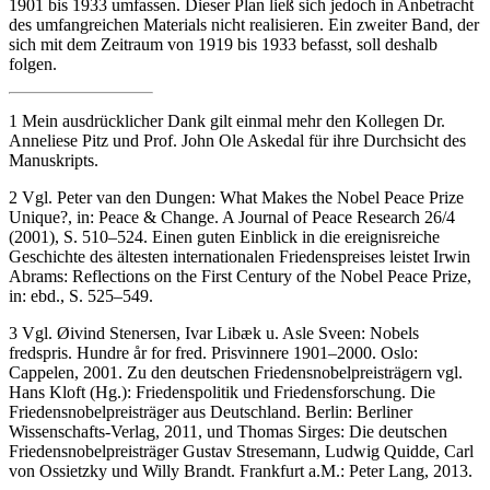
1901 bis 1933 umfassen. Dieser Plan ließ sich jedoch in Anbetracht
des umfangreichen Materials nicht realisieren. Ein zweiter Band, der
sich mit dem Zeitraum von 1919 bis 1933 befasst, soll deshalb
folgen.
1
Mein ausdrücklicher Dank gilt einmal mehr den Kollegen Dr.
Anneliese Pitz und Prof. John Ole Askedal für ihre Durchsicht des
Manuskripts.
2
Vgl. Peter van den Dungen: What Makes the Nobel Peace Prize
Unique?, in: Peace & Change. A Journal of Peace Research 26/4
(2001), S. 510–524. Einen guten Einblick in die ereignisreiche
Geschichte des ältesten internationalen Friedenspreises leistet Irwin
Abrams: Reflections on the First Century of the Nobel Peace Prize,
in: ebd., S. 525–549.
3
Vgl. Øivind Stenersen, Ivar Libæk u. Asle Sveen: Nobels
fredspris. Hundre år for fred. Prisvinnere 1901–2000. Oslo:
Cappelen, 2001. Zu den deutschen Friedensnobelpreisträgern vgl.
Hans Kloft (Hg.): Friedenspolitik und Friedensforschung. Die
Friedensnobelpreisträger aus Deutschland. Berlin: Berliner
Wissenschafts-Verlag, 2011, und Thomas Sirges: Die deutschen
Friedensnobelpreisträger Gustav Stresemann, Ludwig Quidde, Carl
von Ossietzky und Willy Brandt. Frankfurt a.M.: Peter Lang, 2013.