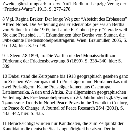
Zweite, gänzl. umgearb. u. erw. Aufl. Berlin u. Leipzig: Verlag der
“Friedens-Warte”, 1913, S. 277–278.
8
Vgl. Regina Braker: Der lange Weg zur “Absicht des Erblassers”
Alfred Nobel. Die Verleihung des Friedensnobelpreises an Bertha
von Suttner im Jahr 1905, in: Laurie R. Cohen (Hg.): “Gerade weil
Sie eine Frau sind …”. Erkundungen über Bertha von Suttner, die
un
bekannte Friedensnobelpreisträgerin. Wien: Braumüller, 2005, S.
95–124, hier: S. 95–98.
9
J. Steen 2.8.1899, in: Die Waffen nieder! Monatsschrift zur
Förderung der Friedensbewegung 8 (1899), S. 338–340, hier: S.
339.
10
Dabei stand die Zeitspanne bis 1918 geographisch gesehen ganz
im Zeichen Westeuropas mit 15 Preisträgern und Nordamerikas mit
zwei Preisträgern. Keine Preisträger kamen aus Osteuropa,
Lateinamerika, Asien und Afrika. Zur allgemeinen geographischen
Verteilung des Friedensnobelpreises im 20. Jahrhundert vgl. Øyvind
Tønnesson: Trends in Nobel Peace Prizes in the Twentieth Century,
in: Peace & Change. A Journal of Peace Research 26/4 (2001), S.
433–442, hier: S. 435.
11
Berücksichtigt wurden nur Kandidaten, die zum Zeitpunkt der
Kandidatur die deutsche Staatsangehörigkeit besaßen. Der in