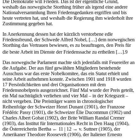
Die Demokratie will Frieden. Das ist der eigentliche Grund,
weshalb das norwegische Storthing früher als irgend eine andere
Nationalversammlung Ihren Friedensgedanken ergriffen und bis
heute vertreten hat, und weshalb die Regierung ihm wiederholt ihre
Zustimmung gegeben hat.
In Anerkennung dessen hat der kürzlich verstorbene edle
Friedensfreund, der Schwede Alfred Nobel, […] dem norwegischen
Storthing das Vertrauen bewiesen, es zu beauftragen, den Preis für
die beste Arbeit im Dienste der Friedenssache zu ertheilen […].
9
Das norwegische Parlament machte sich jedenfalls mit Feuereifer an
die Aufgabe. Der aus fünf gewählten Mitgliedern bestehende
Ausschuss war das erste Nobelkomitee, das ein Statut erhielt und
seine Arbeit aufnehmen konnte. Zwischen 1901 und 1918 wurden
17 Persönlichkeiten und drei Organisationen mit dem
Friedensnobelpreis ausgezeichnet. Fünf Mal wurde der Preis geteilt,
ein Mal nachträglich verliehen und vier Mal – in der Kriegszeit –
nicht vergeben. Die Preisträger waren in chronologischer
Reihenfolge der Schweizer Henri Dunant (1901), der Franzose
Frédéric Passy (1901), die Schweizer Élie Ducommun (1902) und
Charles Albert Gobat (1902), der Brite William Randal Cremer
(1903), das Institut für Internationales Recht in Den Haag (1904),
die Österreicherin Bertha
← 11 | 12 →
v. Suttner (1905), der
Amerikaner Theodore Roosevelt (1906), der Italiener Ernesto