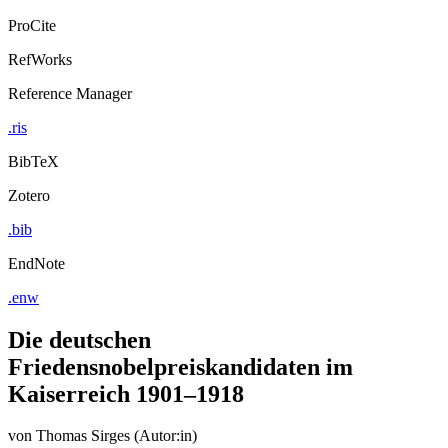
ProCite
RefWorks
Reference Manager
.ris
BibTeX
Zotero
.bib
EndNote
.enw
Die deutschen
Friedensnobelpreiskandidaten im
Kaiserreich 1901–1918
von
Thomas Sirges (Autor:in)