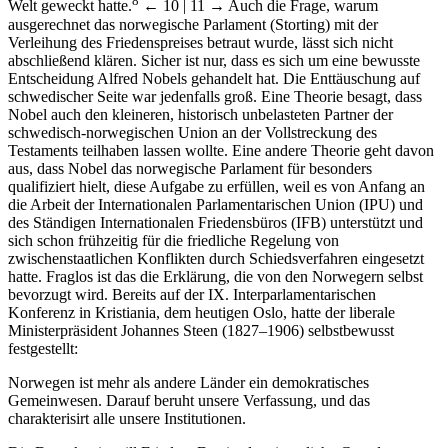
8
Welt geweckt hatte.
← 10 | 11 →
Auch die Frage, warum
ausgerechnet das norwegische Parlament (Storting) mit der
Verleihung des Friedenspreises betraut wurde, lässt sich nicht
abschließend klären. Sicher ist nur, dass es sich um eine bewusste
Entscheidung Alfred Nobels gehandelt hat. Die Enttäuschung auf
schwedischer Seite war jedenfalls groß. Eine Theorie besagt, dass
Nobel auch den kleineren, historisch unbelasteten Partner der
schwedisch-norwegischen Union an der Vollstreckung des
Testaments teilhaben lassen wollte. Eine andere Theorie geht davon
aus, dass Nobel das norwegische Parlament für besonders
qualifiziert hielt, diese Aufgabe zu erfüllen, weil es von Anfang an
die Arbeit der Internationalen Parlamentarischen Union (IPU) und
des Ständigen Internationalen Friedensbüros (IFB) unterstützt und
sich schon frühzeitig für die friedliche Regelung von
zwischenstaatlichen Konflikten durch Schiedsverfahren eingesetzt
hatte. Fraglos ist das die Erklärung, die von den Norwegern selbst
bevorzugt wird. Bereits auf der IX. Interparlamentarischen
Konferenz in Kristiania, dem heutigen Oslo, hatte der liberale
Ministerpräsident Johannes Steen (1827–1906) selbstbewusst
festgestellt:
Norwegen ist mehr als andere Länder ein demokratisches
Gemeinwesen. Darauf beruht unsere Verfassung, und das
charakterisirt alle unsere Institutionen.