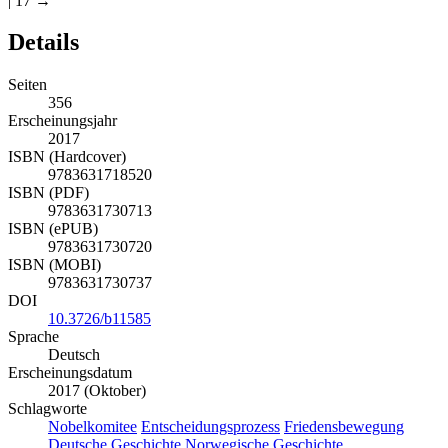
| 17 →
Details
Seiten
356
Erscheinungsjahr
2017
ISBN (Hardcover)
9783631718520
ISBN (PDF)
9783631730713
ISBN (ePUB)
9783631730720
ISBN (MOBI)
9783631730737
DOI
10.3726/b11585
Sprache
Deutsch
Erscheinungsdatum
2017 (Oktober)
Schlagworte
Nobelkomitee
Entscheidungsprozess
Friedensbewegung
Deutsche Geschichte
Norwegische Geschichte