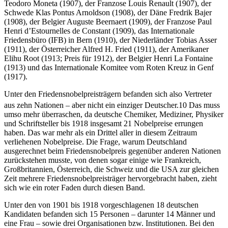
Teodoro Moneta (1907), der Franzose Louis Renault (1907), der
Schwede Klas Pontus Arnoldson (1908), der Däne Fredrik Bajer
(1908), der Belgier Auguste Beernaert (1909), der Franzose Paul
Henri d’Estournelles de Constant (1909), das Internationale
Friedensbüro (IFB) in Bern (1910), der Niederländer Tobias Asser
(1911), der Österreicher Alfred H. Fried (1911), der Amerikaner
Elihu Root (1913; Preis für 1912), der Belgier Henri La Fontaine
(1913) und das Internationale Komitee vom Roten Kreuz in Genf
(1917).
Unter den Friedensnobelpreisträgern befanden sich also Vertreter
aus zehn Nationen – aber nicht ein einziger Deutscher.
10
Das muss
umso mehr überraschen, da deutsche Chemiker, Mediziner, Physiker
und Schriftsteller bis 1918 insgesamt 21 Nobelpreise errungen
haben. Das war mehr als ein Drittel aller in diesem Zeitraum
verliehenen Nobelpreise. Die Frage, warum Deutschland
ausgerechnet beim Friedensnobelpreis gegenüber anderen Nationen
zurückstehen musste, von denen sogar einige wie Frankreich,
Großbritannien, Österreich, die Schweiz und die USA zur gleichen
Zeit mehrere Friedensnobelpreisträger hervorgebracht haben, zieht
sich wie ein roter Faden durch diesen Band.
Unter den von 1901 bis 1918 vorgeschlagenen 18 deutschen
Kandidaten befanden sich 15 Personen – darunter 14 Männer und
eine Frau – sowie drei Organisationen bzw. Institutionen. Bei den