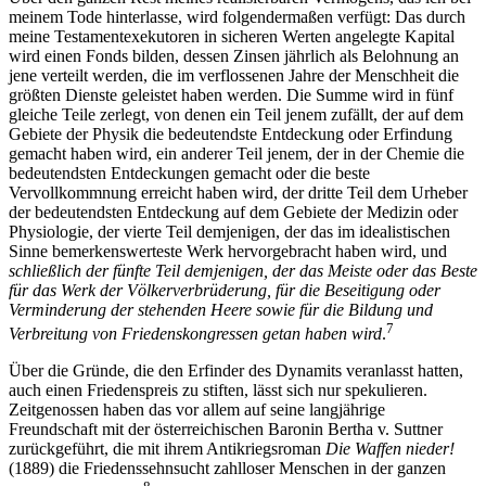
meinem Tode hinterlasse, wird folgendermaßen verfügt: Das durch
meine Testamentexekutoren in sicheren Werten angelegte Kapital
wird einen Fonds bilden, dessen Zinsen jährlich als Belohnung an
jene verteilt werden, die im verflossenen Jahre der Menschheit die
größten Dienste geleistet haben werden. Die Summe wird in fünf
gleiche Teile zerlegt, von denen ein Teil jenem zufällt, der auf dem
Gebiete der Physik die bedeutendste Entdeckung oder Erfindung
gemacht haben wird, ein anderer Teil jenem, der in der Chemie die
bedeutendsten Entdeckungen gemacht oder die beste
Vervollkommnung erreicht haben wird, der dritte Teil dem Urheber
der bedeutendsten Entdeckung auf dem Gebiete der Medizin oder
Physiologie, der vierte Teil demjenigen, der das im idealistischen
Sinne bemerkenswerteste Werk hervorgebracht haben wird, und
schließlich der fünfte Teil demjenigen, der das Meiste oder das Beste
für das Werk der Völkerverbrüderung, für die Beseitigung oder
Verminderung der stehenden Heere sowie für die Bildung und
7
Verbreitung von Friedenskongressen getan haben wird
.
Über die Gründe, die den Erfinder des Dynamits veranlasst hatten,
auch einen Friedenspreis zu stiften, lässt sich nur spekulieren.
Zeitgenossen haben das vor allem auf seine langjährige
Freundschaft mit der österreichischen Baronin Bertha v. Suttner
zurückgeführt, die mit ihrem Antikriegsroman
Die Waffen nieder!
(1889) die Friedenssehnsucht zahlloser Menschen in der ganzen