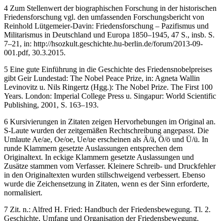
4
Zum Stellenwert der biographischen Forschung in der historischen
Friedensforschung vgl. den umfassenden Forschungsbericht von
Reinhold Lütgemeier-Davin: Friedensforschung – Pazifismus und
Militarismus in Deutschland und Europa 1850–1945, 47 S., insb. S.
7–21, in:
http://hsozkult.geschichte.hu-berlin.de/forum/2013-09-
001.pdf
, 30.3.2015.
5
Eine gute Einführung in die Geschichte des Friedensnobelpreises
gibt Geir Lundestad: The Nobel Peace Prize, in: Agneta Wallin
Levinovitz u. Nils Ringertz (Hgg.): The Nobel Prize. The First 100
Years. London: Imperial College Press u. Singapur: World Scientific
Publishing, 2001, S. 163–193.
6
Kursivierungen in Zitaten zeigen Hervorhebungen im Original an.
S-Laute wurden der zeitgemäßen Rechtschreibung angepasst. Die
Umlaute Ae/ae, Oe/oe, Ue/ue erscheinen als Ä/ä, Ö/ö und Ü/ü. In
runde Klammern gesetzte Auslassungen entsprechen dem
Originaltext. In eckige Klammern gesetzte Auslassungen und
Zusätze stammen vom Verfasser. Kleinere Schreib- und Druckfehler
in den Originaltexten wurden stillschweigend verbessert. Ebenso
wurde die Zeichensetzung in Zitaten, wenn es der Sinn erforderte,
normalisiert.
7
Zit. n.: Alfred H. Fried: Handbuch der Friedensbewegung. Tl. 2.
Geschichte, Umfang und Organisation der Friedensbewegung.