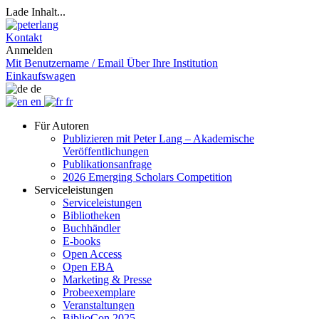
Lade Inhalt...
Kontakt
Anmelden
Mit Benutzername / Email
Über Ihre Institution
Einkaufswagen
de
en
fr
Für Autoren
Publizieren mit Peter Lang – Akademische
Veröffentlichungen
Publikationsanfrage
2026 Emerging Scholars Competition
Serviceleistungen
Serviceleistungen
Bibliotheken
Buchhändler
E-books
Open Access
Open EBA
Marketing & Presse
Probeexemplare
Veranstaltungen
BiblioCon 2025