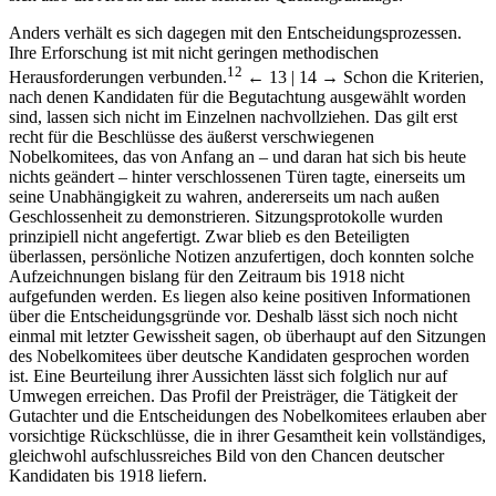
Anders verhält es sich dagegen mit den Entscheidungsprozessen.
Ihre Erforschung ist mit nicht geringen methodischen
12
Herausforderungen verbunden.
← 13 | 14 →
Schon die Kriterien,
nach denen Kandidaten für die Begutachtung ausgewählt worden
sind, lassen sich nicht im Einzelnen nachvollziehen. Das gilt erst
recht für die Beschlüsse des äußerst verschwiegenen
Nobelkomitees, das von Anfang an – und daran hat sich bis heute
nichts geändert – hinter verschlossenen Türen tagte, einerseits um
seine Unabhängigkeit zu wahren, andererseits um nach außen
Geschlossenheit zu demonstrieren. Sitzungsprotokolle wurden
prinzipiell nicht angefertigt. Zwar blieb es den Beteiligten
überlassen, persönliche Notizen anzufertigen, doch konnten solche
Aufzeichnungen bislang für den Zeitraum bis 1918 nicht
aufgefunden werden. Es liegen also keine positiven Informationen
über die Entscheidungsgründe vor. Deshalb lässt sich noch nicht
einmal mit letzter Gewissheit sagen, ob überhaupt auf den Sitzungen
des Nobelkomitees über deutsche Kandidaten gesprochen worden
ist. Eine Beurteilung ihrer Aussichten lässt sich folglich nur auf
Umwegen erreichen. Das Profil der Preisträger, die Tätigkeit der
Gutachter und die Entscheidungen des Nobelkomitees erlauben aber
vorsichtige Rückschlüsse, die in ihrer Gesamtheit kein vollständiges,
gleichwohl aufschlussreiches Bild von den Chancen deutscher
Kandidaten bis 1918 liefern.