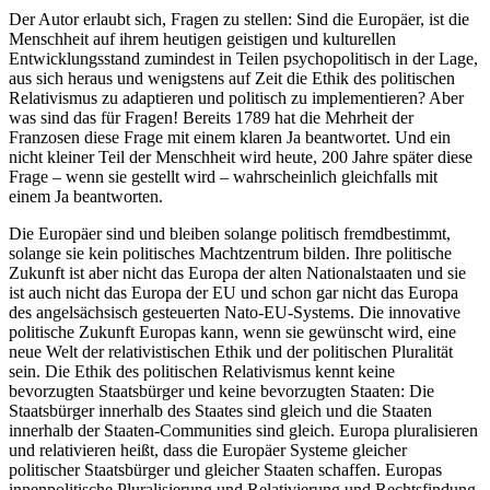
Der Autor erlaubt sich, Fragen zu stellen: Sind die Europäer, ist die
Menschheit auf ihrem heutigen geistigen und kulturellen
Entwicklungsstand zumindest in Teilen psychopolitisch in der Lage,
aus sich heraus und wenigstens auf Zeit die Ethik des politischen
Relativismus zu adaptieren und politisch zu implementieren? Aber
was sind das für Fragen! Bereits 1789 hat die Mehrheit der
Franzosen diese Frage mit einem klaren Ja beantwortet. Und ein
nicht kleiner Teil der Menschheit wird heute, 200 Jahre später diese
Frage – wenn sie gestellt wird – wahrscheinlich gleichfalls mit
einem Ja beantworten.
Die Europäer sind und bleiben solange politisch fremdbestimmt,
solange sie kein politisches Machtzentrum bilden. Ihre politische
Zukunft ist aber nicht das Europa der alten Nationalstaaten und sie
ist auch nicht das Europa der EU und schon gar nicht das Europa
des angelsächsisch gesteuerten Nato-EU-Systems. Die innovative
politische Zukunft Europas kann, wenn sie gewünscht wird, eine
neue Welt der relativistischen Ethik und der politischen Pluralität
sein. Die Ethik des politischen Relativismus kennt keine
bevorzugten Staatsbürger und keine bevorzugten Staaten: Die
Staatsbürger innerhalb des Staates sind gleich und die Staaten
innerhalb der Staaten-Communities sind gleich. Europa pluralisieren
und relativieren heißt, dass die Europäer Systeme gleicher
politischer Staatsbürger und gleicher Staaten schaffen. Europas
innenpolitische Pluralisierung und Relativierung und Rechtsfindung