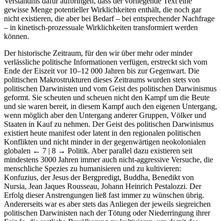
Verständnis dafür aufbringen, dass der vorliegende Text eine
gewisse Menge potentieller Wirklichkeiten enthält, die noch gar
nicht existieren, die aber bei Bedarf – bei entsprechender Nachfrage
– in kinetisch-prozessuale Wirklichkeiten transformiert werden
können.
Der historische Zeitraum, für den wir über mehr oder minder
verlässliche politische Informationen verfügen, erstreckt sich vom
Ende der Eiszeit vor 10–12 000 Jahren bis zur Gegenwart. Die
politischen Makrostrukturen dieses Zeitraums wurden stets von
politischen Darwinisten und vom Geist des politischen Darwinismus
geformt. Sie scheuten und scheuen nicht den Kampf um die Beute
und sie waren bereit, in diesem Kampf auch den eigenen Untergang,
wenn möglich aber den Untergang anderer Gruppen, Völker und
Staaten in Kauf zu nehmen. Der Geist des politischen Darwinismus
existiert heute manifest oder latent in den regionalen politischen
Konflikten und nicht minder in der gegenwärtigen neokolonialen
globalen
← 7 | 8 →
Politik. Aber parallel dazu existieren seit
mindestens 3000 Jahren immer auch nicht-aggressive Versuche, die
menschliche Spezies zu humanisieren und zu kultivieren:
Konfuzius, der Jesus der Bergpredigt, Buddha, Benedikt von
Nursia, Jean Jaques Rousseau, Johann Heinrich Pestalozzi. Der
Erfolg dieser Anstrengungen ließ fast immer zu wünschen übrig.
Andererseits war es aber stets das Anliegen der jeweils siegreichen
politischen Darwinisten nach der Tötung oder Niederringung ihrer