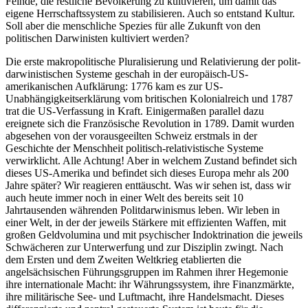
Feinde, die restliche Bevölkerung zu kultivieren, um damit das
eigene Herrschaftssystem zu stabilisieren. Auch so entstand Kultur.
Soll aber die menschliche Spezies für alle Zukunft von den
politischen Darwinisten kultiviert werden?
Die erste makropolitische Pluralisierung und Relativierung der polit-
darwinistischen Systeme geschah in der europäisch-US-
amerikanischen Aufklärung: 1776 kam es zur US-
Unabhängigkeitserklärung vom britischen Kolonialreich und 1787
trat die US-Verfassung in Kraft. Einigermaßen parallel dazu
ereignete sich die Französische Revolution in 1789. Damit wurden
abgesehen von der vorausgeeilten Schweiz erstmals in der
Geschichte der Menschheit politisch-relativistische Systeme
verwirklicht. Alle Achtung! Aber in welchem Zustand befindet sich
dieses US-Amerika und befindet sich dieses Europa mehr als 200
Jahre später? Wir reagieren enttäuscht. Was wir sehen ist, dass wir
auch heute immer noch in einer Welt des bereits seit 10
Jahrtausenden währenden Politdarwinismus leben. Wir leben in
einer Welt, in der der jeweils Stärkere mit effizienten Waffen, mit
großen Geldvolumina und mit psychischer Indoktrination die jeweils
Schwächeren zur Unterwerfung und zur Disziplin zwingt. Nach
dem Ersten und dem Zweiten Weltkrieg etablierten die
angelsächsischen Führungsgruppen im Rahmen ihrer Hegemonie
ihre internationale Macht: ihr Währungssystem, ihre Finanzmärkte,
ihre militärische See- und Luftmacht, ihre Handelsmacht. Dieses