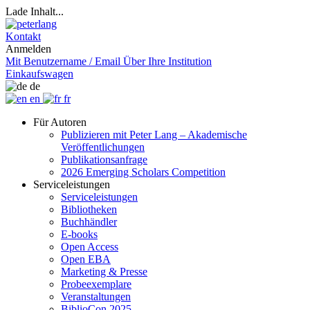
Lade Inhalt...
Kontakt
Anmelden
Mit Benutzername / Email
Über Ihre Institution
Einkaufswagen
de
en
fr
Für Autoren
Publizieren mit Peter Lang – Akademische
Veröffentlichungen
Publikationsanfrage
2026 Emerging Scholars Competition
Serviceleistungen
Serviceleistungen
Bibliotheken
Buchhändler
E-books
Open Access
Open EBA
Marketing & Presse
Probeexemplare
Veranstaltungen
BiblioCon 2025