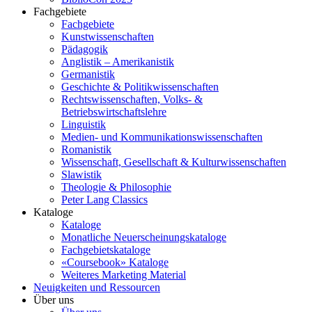
Fachgebiete
Fachgebiete
Kunstwissenschaften
Pädagogik
Anglistik – Amerikanistik
Germanistik
Geschichte & Politikwissenschaften
Rechtswissenschaften, Volks- &
Betriebswirtschaftslehre
Linguistik
Medien- und Kommunikationswissenschaften
Romanistik
Wissenschaft, Gesellschaft & Kulturwissenschaften
Slawistik
Theologie & Philosophie
Peter Lang Classics
Kataloge
Kataloge
Monatliche Neuerscheinungskataloge
Fachgebietskataloge
«Coursebook» Kataloge
Weiteres Marketing Material
Neuigkeiten und Ressourcen
Über uns