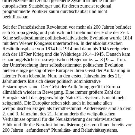
differenzierte und zentral gesteuerte System ist heute für die
europäischen Staatsbürger und für deren zumeist regional
programmierte Politiker kaum durchschaubar und nicht
beeinflussbar.
Seit der Französischen Revolution vor mehr als 200 Jahren befindet
sich Europa geistig und politisch nicht mehr auf der Höhe der Zeit.
Seine selbstbestimmte politisch-relativistische Evolution wurde 1814
mit dem Wiener Kongress unterbrochen. In der absolutistischen
Restitutionsphase von 1814 bis 1914 und dann bis 1945 ereigneten
sich der 1870er Krieg und die Weltkriege 1914–1945. Danach kam
es zur angelsächsisch-sowjetischen Hegemonie.
← 8 | 9 →
Trotz
der Unterbrechung ihrer selbstbestimmten politischen Evolution
hielten einige geistig offene Europäer ihren Geist der Aufklärung in
latenter Form lebendig. Nun, in den ersten Jahrzehnten des 21.
Jahrhunderts löst sich dieser politisch-administrative
Erstarrungszustand. Der Geist der Aufklärung gerät in Europa
allmählich wieder in Bewegung. Eine immer größere Zahl der
Europäer sieht das gegenwärtige Nato-EU-System als nicht mehr
zeitgemäß. Die Europäer sehen sich auch in beinahe allen
weltpolitischen Fragen als fremdbestimmt. Andererseits sind ab dem
2. und 3. Jahrzehnt des 21. Jahrhunderts die weltpolitischen
Verhältnisse optimal für die Neuaktivierung der relativistischen
Ethik und für die Neu-Institutionalisierung des von ihnen bereits vor
200 Jahren „erfundenen“ Pluralitäts- und Relativitätssystems.