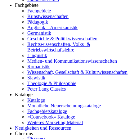
Fachgebiete
Fachgebiete
Kunstwissenschaften
Pädagogik
Anglistik – Amerikanistik
Germanistik
Geschichte & Politikwissenschaften
Rechtswissenschaften, Volks- &
Betriebswirtschaftslehre
Linguistik
Medien- und Kommunikationswissenschaften
Romanistik
Wissenschaft, Gesellschaft & Kulturwissenschaften
Slawistik
Theologie & Philosophie
Peter Lang Classics
Kataloge
Kataloge
Monatliche Neuerscheinungskataloge
Fachgebietskataloge
«Coursebook» Kataloge
Weiteres Marketing Material
Neuigkeiten und Ressourcen
Über uns