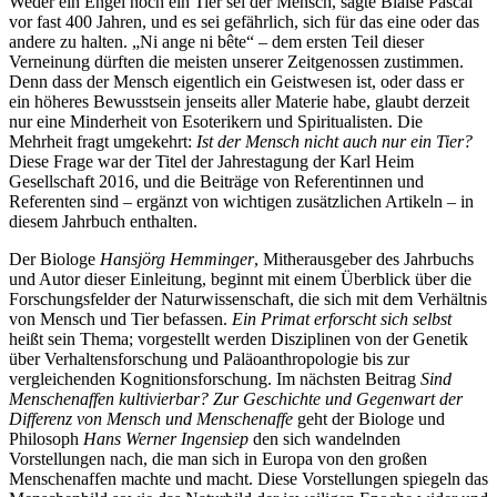
Weder ein Engel noch ein Tier sei der Mensch, sagte Blaise Pascal
vor fast 400 Jahren, und es sei gefährlich, sich für das eine oder das
andere zu halten. „Ni ange ni bête“ – dem ersten Teil dieser
Verneinung dürften die meisten unserer Zeitgenossen zustimmen.
Denn dass der Mensch eigentlich ein Geistwesen ist, oder dass er
ein höheres Bewusstsein jenseits aller Materie habe, glaubt derzeit
nur eine Minderheit von Esoterikern und Spiritualisten. Die
Mehrheit fragt umgekehrt:
Ist der Mensch nicht auch nur ein Tier?
Diese Frage war der Titel der Jahrestagung der Karl Heim
Gesellschaft 2016, und die Beiträge von Referentinnen und
Referenten sind – ergänzt von wichtigen zusätzlichen Artikeln – in
diesem Jahrbuch enthalten.
Der Biologe
Hansjörg Hemminger
, Mitherausgeber des Jahrbuchs
und Autor dieser Einleitung, beginnt mit einem Überblick über die
Forschungsfelder der Naturwissenschaft, die sich mit dem Verhältnis
von Mensch und Tier befassen.
Ein Primat erforscht sich selbst
heißt sein Thema; vorgestellt werden Disziplinen von der Genetik
über Verhaltensforschung und Paläoanthropologie bis zur
vergleichenden Kognitionsforschung. Im nächsten Beitrag
Sind
Menschenaffen kultivierbar? Zur Geschichte und Gegenwart der
Differenz von Mensch und Menschenaffe
geht der Biologe und
Philosoph
Hans Werner Ingensiep
den sich wandelnden
Vorstellungen nach, die man sich in Europa von den großen
Menschenaffen machte und macht. Diese Vorstellungen spiegeln das