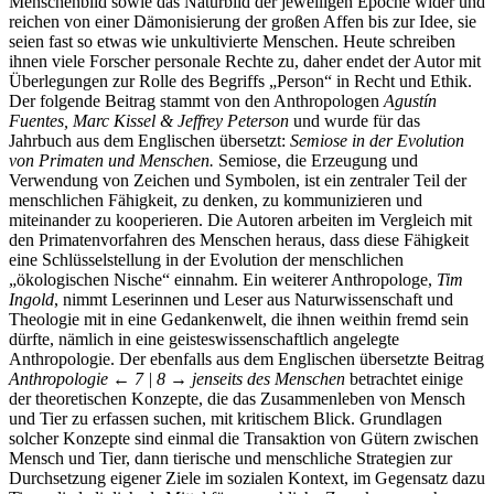
Menschenbild sowie das Naturbild der jeweiligen Epoche wider und
reichen von einer Dämonisierung der großen Affen bis zur Idee, sie
seien fast so etwas wie unkultivierte Menschen. Heute schreiben
ihnen viele Forscher personale Rechte zu, daher endet der Autor mit
Überlegungen zur Rolle des Begriffs „Person“ in Recht und Ethik.
Der folgende Beitrag stammt von den Anthropologen
Agustín
Fuentes, Marc Kissel & Jeffrey Peterson
und wurde für das
Jahrbuch aus dem Englischen übersetzt:
Semiose in der Evolution
von Primaten und Menschen.
Semiose, die Erzeugung und
Verwendung von Zeichen und Symbolen, ist ein zentraler Teil der
menschlichen Fähigkeit, zu denken, zu kommunizieren und
miteinander zu kooperieren. Die Autoren arbeiten im Vergleich mit
den Primatenvorfahren des Menschen heraus, dass diese Fähigkeit
eine Schlüsselstellung in der Evolution der menschlichen
„ökologischen Nische“ einnahm. Ein weiterer Anthropologe,
Tim
Ingold
, nimmt Leserinnen und Leser aus Naturwissenschaft und
Theologie mit in eine Gedankenwelt, die ihnen weithin fremd sein
dürfte, nämlich in eine geisteswissenschaftlich angelegte
Anthropologie. Der ebenfalls aus dem Englischen übersetzte Beitrag
Anthropologie
← 7 | 8 →
jenseits des Menschen
betrachtet einige
der theoretischen Konzepte, die das Zusammenleben von Mensch
und Tier zu erfassen suchen, mit kritischem Blick. Grundlagen
solcher Konzepte sind einmal die Transaktion von Gütern zwischen
Mensch und Tier, dann tierische und menschliche Strategien zur
Durchsetzung eigener Ziele im sozialen Kontext, im Gegensatz dazu