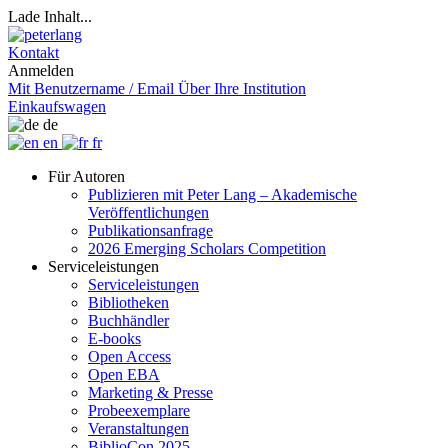
Lade Inhalt...
Kontakt
Anmelden
Mit Benutzername / Email
Über Ihre Institution
Einkaufswagen
de
en
fr
Für Autoren
Publizieren mit Peter Lang – Akademische
Veröffentlichungen
Publikationsanfrage
2026 Emerging Scholars Competition
Serviceleistungen
Serviceleistungen
Bibliotheken
Buchhändler
E-books
Open Access
Open EBA
Marketing & Presse
Probeexemplare
Veranstaltungen
BiblioCon 2025