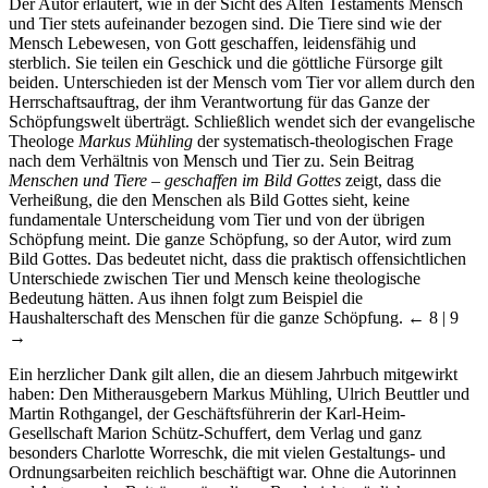
Der Autor erläutert, wie in der Sicht des Alten Testaments Mensch
und Tier stets aufeinander bezogen sind. Die Tiere sind wie der
Mensch Lebewesen, von Gott geschaffen, leidensfähig und
sterblich. Sie teilen ein Geschick und die göttliche Fürsorge gilt
beiden. Unterschieden ist der Mensch vom Tier vor allem durch den
Herrschaftsauftrag, der ihm Verantwortung für das Ganze der
Schöpfungswelt überträgt. Schließlich wendet sich der evangelische
Theologe
Markus Mühling
der systematisch-theologischen Frage
nach dem Verhältnis von Mensch und Tier zu. Sein Beitrag
Menschen und Tiere – geschaffen im Bild Gottes
zeigt, dass die
Verheißung, die den Menschen als Bild Gottes sieht, keine
fundamentale Unterscheidung vom Tier und von der übrigen
Schöpfung meint. Die ganze Schöpfung, so der Autor, wird zum
Bild Gottes. Das bedeutet nicht, dass die praktisch offensichtlichen
Unterschiede zwischen Tier und Mensch keine theologische
Bedeutung hätten. Aus ihnen folgt zum Beispiel die
Haushalterschaft des Menschen für die ganze Schöpfung.
← 8 | 9
→
Ein herzlicher Dank gilt allen, die an diesem Jahrbuch mitgewirkt
haben: Den Mitherausgebern Markus Mühling, Ulrich Beuttler und
Martin Rothgangel, der Geschäftsführerin der Karl-Heim-
Gesellschaft Marion Schütz-Schuffert, dem Verlag und ganz
besonders Charlotte Worreschk, die mit vielen Gestaltungs- und
Ordnungsarbeiten reichlich beschäftigt war. Ohne die Autorinnen