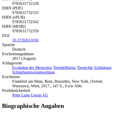
9783631732328
ISBN (PDF)
9783631732335
ISBN (ePUB)
9783631732342
ISBN (MOBI)
9783631732359
DOI
10.3726/b11650
Sprache
Deutsch
Erscheinungsdatum
2017 (August)
Schlagworte
Evolution des Menschen
Tierintelligenz
Tierrechte
Schöpfung
Schöpfungsverantwortung
Erschienen
Frankfurt am Main, Bern, Bruxelles, New York, Oxford,
Warszawa, Wien, 2017., 147 S., 6 s/w Abb.
Produktsicherheit
Peter Lang Group AG
Biographische Angaben