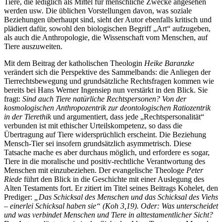
Tiere, die lediglich als Mittel für menschliche Zwecke angesehen
werden usw. Die üblichen Vorstellungen davon, was soziale
Beziehungen überhaupt sind, sieht der Autor ebenfalls kritisch und
plädiert dafür, sowohl den biologischen Begriff „Art“ aufzugeben,
als auch die Anthropologie, die Wissenschaft vom Menschen, auf
Tiere auszuweiten.
Mit dem Beitrag der katholischen Theologin
Heike Baranzke
verändert sich die Perspektive des Sammelbands: die Anliegen der
Tierrechtsbewegung und grundsätzliche Rechtsfragen kommen wie
bereits bei Hans Werner Ingensiep nun verstärkt in den Blick. Sie
fragt:
Sind auch Tiere natürliche Rechtspersonen? Von der
kosmologischen Anthropozentrik zur deontologischen Ratiozentrik
in der Tierethik
und argumentiert, dass jede „Rechtspersonalität“
verbunden ist mit ethischer Urteilskompetenz, so dass die
Übertragung auf Tiere widersprüchlich erscheint. Die Beziehung
Mensch-Tier sei insofern grundsätzlich asymmetrisch. Diese
Tatsache mache es aber durchaus möglich, und erfordere es sogar,
Tiere in die moralische und positiv-rechtliche Verantwortung des
Menschen mit einzubeziehen. Der evangelische Theologe
Peter
Riede
führt den Blick in die Geschichte mit einer Auslegung des
Alten Testaments fort. Er zitiert im Titel seines Beitrags Kohelet, den
Prediger:
„Das Schicksal des Menschen und das Schicksal des Viehs
– einerlei Schicksal haben sie“ (Koh 3,19). Oder: Was unterscheidet
und was verbindet Menschen und Tiere in alttestamentlicher Sicht?