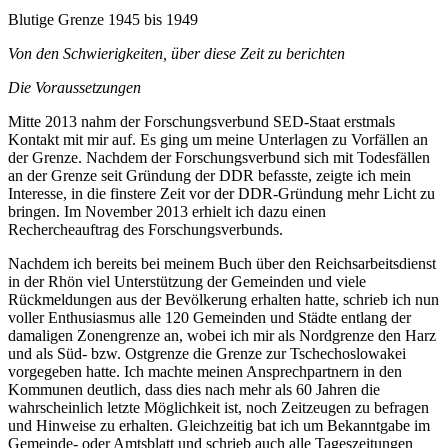
Blutige Grenze 1945 bis 1949
Von den Schwierigkeiten, über diese Zeit zu berichten
Die Voraussetzungen
Mitte 2013 nahm der Forschungsverbund SED-Staat erstmals
Kontakt mit mir auf. Es ging um meine Unterlagen zu Vorfällen an
der Grenze. Nachdem der Forschungsverbund sich mit Todesfällen
an der Grenze seit Gründung der DDR befasste, zeigte ich mein
Interesse, in die finstere Zeit vor der DDR-Gründung mehr Licht zu
bringen. Im November 2013 erhielt ich dazu einen
Rechercheauftrag des Forschungsverbunds.
Nachdem ich bereits bei meinem Buch über den Reichsarbeitsdienst
in der Rhön viel Unterstützung der Gemeinden und viele
Rückmeldungen aus der Bevölkerung erhalten hatte, schrieb ich nun
voller Enthusiasmus alle 120 Gemeinden und Städte entlang der
damaligen Zonengrenze an, wobei ich mir als Nordgrenze den Harz
und als Süd- bzw. Ostgrenze die Grenze zur Tschechoslowakei
vorgegeben hatte. Ich machte meinen Ansprechpartnern in den
Kommunen deutlich, dass dies nach mehr als 60 Jahren die
wahrscheinlich letzte Möglichkeit ist, noch Zeitzeugen zu befragen
und Hinweise zu erhalten. Gleichzeitig bat ich um Bekanntgabe im
Gemeinde- oder Amtsblatt und schrieb auch alle Tageszeitungen