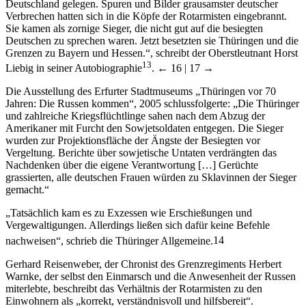
Deutschland gelegen. Spuren und Bilder grausamster deutscher
Verbrechen hatten sich in die Köpfe der Rotarmisten eingebrannt.
Sie kamen als zornige Sieger, die nicht gut auf die besiegten
Deutschen zu sprechen waren. Jetzt besetzten sie Thüringen und die
Grenzen zu Bayern und Hessen.“, schreibt der Oberstleutnant Horst
13
Liebig in seiner Autobiographie
.
← 16 | 17 →
Die Ausstellung des Erfurter Stadtmuseums „Thüringen vor 70
Jahren: Die Russen kommen“, 2005 schlussfolgerte: „Die Thüringer
und zahlreiche Kriegsflüchtlinge sahen nach dem Abzug der
Amerikaner mit Furcht den Sowjetsoldaten entgegen. Die Sieger
wurden zur Projektionsfläche der Ängste der Besiegten vor
Vergeltung. Berichte über sowjetische Untaten verdrängten das
Nachdenken über die eigene Verantwortung […] Gerüchte
grassierten, alle deutschen Frauen würden zu Sklavinnen der Sieger
gemacht.“
„Tatsächlich kam es zu Exzessen wie Erschießungen und
Vergewaltigungen. Allerdings ließen sich dafür keine Befehle
nachweisen“, schrieb die Thüringer Allgemeine.
14
Gerhard Reisenweber, der Chronist des Grenzregiments Herbert
Warnke, der selbst den Einmarsch und die Anwesenheit der Russen
miterlebte, beschreibt das Verhältnis der Rotarmisten zu den
Einwohnern als „korrekt, verständnisvoll und hilfsbereit“.