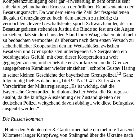
Kompetenzzubilligung oder gar -erweiterung in dem oftmals sehr
subjektiv gehandhabten Ermessen der örtlichen Repräsentanten der
Besatzungsmacht. Da war dem einen die Zahl der festgehaltenen
illegalen Grenzgänger zu hoch, dem anderen zu niedrig; da
vermochten clevere Geschäftsleute, sprich Schwarzhändler, der im
Besatzungsdienst stehenden Justitia die Binde so fest um die Augen
zu ziehen, daß sie durchaus den Stand ihrer Waagschalen nicht mehr
zu beobachten vermochte; da überkam nach dem ersten Versuch zu
sicherheitlicher Kooperation den im Wettschießen zwischen
Besatzern und Grenzpolizisten unterlegenen US-Sergeanten ein
bedrängendes Gefühl, mit eben dieser Kooperation zu weit
gegangen zu sein, und er ließ die erst vor kurzem an die Grenzer
ausgegebenen Karabiner wieder einziehen“, schreibt Gustav Häring
12
in seiner kleinen Geschichte der bayerischen Grenzpolizei.
Ganz
folgerichtig hieß es dabei im „Titel 9“ Nr. 9–415 Ziffer 4 der
Vorschriften der Militärregierung: „Es ist wichtig, daß die
Bayerische Grenzpolizei in diplomatischer Weise die Befugnisse
ausübt, da die künftige Ausdehnung der Zuständigkeiten der
deutschen Polizei weitgehend davon abhängt, wie diese Befugnisse
ausgeübt werden.“
Die Russen kommen
„Hinter den Soldaten der 8. Gardearmee hatte ein mehrere Tausend
Kilometer langer Kampfweg von Stalingrad über die Ukraine nach