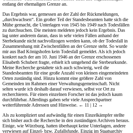
entlang der ehemaligen Grenze an.
Das Ergebnis war, gemessen an der Zahl der Rückmeldungen,
„durchwachsen“. Ein großer Teil der Standesbeamten hatte sich die
Mühe gemacht, die Unterlagen von 1945 bis 1949 nach Todesfällen
zu durchsuchen. Die meisten meldeten jedoch kein Ergebnis. Das
lag unter anderem daran, dass in sehr vielen Fällen anhand der
Sterbekunde nicht nachvollzogen werden kann, ob der Todesfall in
Zusammenhang mit Zwischenfällen an der Grenze steht. So wurde
mir aus Bad Königshofen kein Todesfall gemeldet. Als ich jedoch
konkret nach der am 10. Juni 1946 an der Grenze erschossenen
Elisabeth Schubert fragte, erhielt ich umgehend die Sterbeurkunde.
Meine Recherche gestaltete sich auch schwierig, weil die
Standesbeamten für eine große Anzahl von kleinen eingemeindeten
Orten zuständig sind. Hinzu kommt eine größere Zahl von
Gemeinden im Rahmen einer Verwaltungsgemeinschaft. Nicht
selten wurde ich deshalb darauf verwiesen, selbst vor Ort zu
recherchieren. Für einen einzelnen Forscher ist das jedoch kaum
durchführbar. Allerdings gaben sehr viele Ansprechpartner
weiterführende Adressen und Hinweise.
← 11 | 12 →
Als zu kompliziert und aufwändig für einen Einzelkämpfer stellte
sich bisher auch die Recherche in den zuständigen Archiven heraus.
Einige, wie Würzburg, hatten überhaupt keine Unterlagen, andere
verwiesen auf Einzel- bzw. Zufallsfunde. Einzig im Staatsarchiv