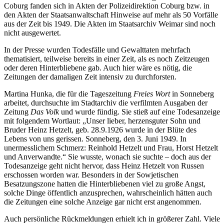
Coburg fanden sich in Akten der Polizeidirektion Coburg bzw. in
den Akten der Staatsanwaltschaft Hinweise auf mehr als 50 Vorfälle
aus der Zeit bis 1949. Die Akten im Staatsarchiv Weimar sind noch
nicht ausgewertet.
In der Presse wurden Todesfälle und Gewalttaten mehrfach
thematisiert, teilweise bereits in einer Zeit, als es noch Zeitzeugen
oder deren Hinterbliebene gab. Auch hier wäre es nötig, die
Zeitungen der damaligen Zeit intensiv zu durchforsten.
Martina Hunka, die für die Tageszeitung
Freies Wort
in Sonneberg
arbeitet, durchsuchte im Stadtarchiv die verfilmten Ausgaben der
Zeitung
Das Volk
und wurde fündig. Sie stieß auf eine Todesanzeige
mit folgendem Wortlaut: „Unser lieber, herzensguter Sohn und
Bruder Heinz Hetzelt, geb. 28.9.1926 wurde in der Blüte des
Lebens von uns gerissen. Sonneberg, den 3. Juni 1949. In
unermesslichem Schmerz: Reinhold Hetzelt und Frau, Horst Hetzelt
und Anverwandte.“ Sie wusste, wonach sie suchte – doch aus der
Todesanzeige geht nicht hervor, dass Heinz Hetzelt von Russen
erschossen worden war. Besonders in der Sowjetischen
Besatzungszone hatten die Hinterbliebenen viel zu große Angst,
solche Dinge öffentlich anzusprechen, wahrscheinlich hätten auch
die Zeitungen eine solche Anzeige gar nicht erst angenommen.
Auch persönliche Rückmeldungen erhielt ich in größerer Zahl. Viele