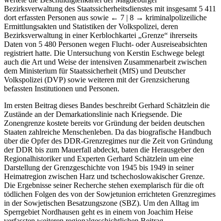
Bezirksverwaltung des Staatssicherheitsdienstes mit insgesamt 5 411
dort erfassten Personen aus sowie
← 7 | 8 →
kriminalpolizeiliche
Ermittlungsakten und Statistiken der Volkspolizei, deren
Bezirksverwaltung in einer Kerblochkartei „Grenze“ ihrerseits
Daten von 5 480 Personen wegen Flucht- oder Ausreiseabsichten
registriert hatte. Die Untersuchung von Kerstin Eschwege belegt
auch die Art und Weise der intensiven Zusammenarbeit zwischen
dem Ministerium für Staatssicherheit (MfS) und Deutscher
Volkspolizei (DVP) sowie weiteren mit der Grenzsicherung
befassten Institutionen und Personen.
Im ersten Beitrag dieses Bandes beschreibt Gerhard Schätzlein die
Zustände an der Demarkationslinie nach Kriegsende. Die
Zonengrenze kostete bereits vor Gründung der beiden deutschen
Staaten zahlreiche Menschenleben. Da das biografische Handbuch
über die Opfer des DDR-Grenzregimes nur die Zeit von Gründung
der DDR bis zum Mauerfall abdeckt, baten die Herausgeber den
Regionalhistoriker und Experten Gerhard Schätzlein um eine
Darstellung der Grenzgeschichte von 1945 bis 1949 in seiner
Heimatregion zwischen Harz und tschechoslowakischer Grenze.
Die Ergebnisse seiner Recherche stehen exemplarisch für die oft
tödlichen Folgen des von der Sowjetunion errichteten Grenzregimes
in der Sowjetischen Besatzungszone (SBZ). Um den Alltag im
Sperrgebiet Nordhausen geht es in einem von Joachim Heise
verfassten weiteren regionalgeschichtlichen Beitrag.