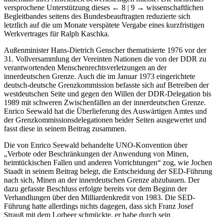
versprochene Unterstützung dieses
← 8 | 9 →
wissenschaftlichen
Begleitbandes seitens des Bundesbeauftragten reduzierte sich
letztlich auf die um Monate verspätete Vergabe eines kurzfristigen
Werkvertrages für Ralph Kaschka.
Außenminister Hans-Dietrich Genscher thematisierte 1976 vor der
31. Vollversammlung der Vereinten Nationen die von der DDR zu
verantwortenden Menschenrechtsverletzungen an der
innerdeutschen Grenze. Auch die im Januar 1973 eingerichtete
deutsch-deutsche Grenzkommission befasste sich auf Betreiben der
westdeutschen Seite und gegen den Willen der DDR-Delegation bis
1989 mit schweren Zwischenfällen an der innerdeutschen Grenze.
Enrico Seewald hat die Überlieferung des Auswärtigen Amtes und
der Grenzkommissionsdelegationen beider Seiten ausgewertet und
fasst diese in seinem Beitrag zusammen.
Die von Enrico Seewald behandelte UNO-Konvention über
„Verbote oder Beschränkungen der Anwendung von Minen,
heimtückischen Fallen und anderen Vorrichtungen“ zog, wie Jochen
Staadt in seinem Beitrag belegt, die Entscheidung der SED-Führung
nach sich, Minen an der innerdeutschen Grenze abzubauen. Der
dazu gefasste Beschluss erfolgte bereits vor dem Beginn der
Verhandlungen über den Milliardenkredit von 1983. Die SED-
Führung hatte allerdings nichts dagegen, dass sich Franz Josef
Strauß mit dem Lorbeer schmückte, er habe durch sein