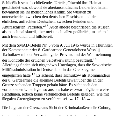
Schließlich sein abschließendes Urteil: „Obwohl ihre Heimat
geschändet war, obwohl sie abertausendfaches Leid erlebt hatten,
bewahrten sie ihr menschliches Antlitz. Sie wussten zu
unterscheiden zwischen den deutschen Faschisten und den
ehrlichen, aufrechten Deutschen, zwischen Feinden und
15
Antifaschisten, Patrioten.“
Auch andere beschrieben die Russen
als manchmal skurril, aber meist nicht allzu gefährlich, manchmal
auch freundlich und hilfsbereit.
Mit dem SMAD-Befehl Nr. 5 vom 9. Juli 1945 wurde in Thüringen
der Kommandeur der 8. Gardearmee Generaloberst Wassilij
Tschuikow mit der Verwaltung der Provinz und der Wahrnehmung
16
der Kontrolle der örtlichen Selbstverwaltung beauftragt.
Allerdings finden sich nirgendwo Unterlagen, dass die Sowjetische
Militäradministration in Deutschland in das Grenzregime
17
eingegriffen hätte.
Es scheint, dass Tschuikow als Kommandeur
der 8. Gardearmee die alleinige Befehlsgewalt über die an der
Grenze stehenden Truppen gehabt hätte. Es sieht nach den
vorhandenen Unterlagen so aus, als habe es zwar möglicherweise
Richtlinien, jedoch keine verbindlichen Befehle gegeben, wie mit
illegalen Grenzgängern zu verfahren sei.
← 17 | 18 →
Die Lage an der Grenze aus Sicht der Kriminalaußenstelle Coburg