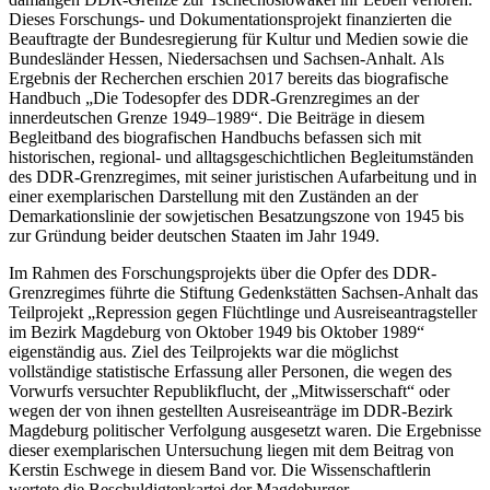
Dieses Forschungs- und Dokumentationsprojekt finanzierten die
Beauftragte der Bundesregierung für Kultur und Medien sowie die
Bundesländer Hessen, Niedersachsen und Sachsen-Anhalt. Als
Ergebnis der Recherchen erschien 2017 bereits das biografische
Handbuch „Die Todesopfer des DDR-Grenzregimes an der
innerdeutschen Grenze 1949–1989“. Die Beiträge in diesem
Begleitband des biografischen Handbuchs befassen sich mit
historischen, regional- und alltagsgeschichtlichen Begleitumständen
des DDR-Grenzregimes, mit seiner juristischen Aufarbeitung und in
einer exemplarischen Darstellung mit den Zuständen an der
Demarkationslinie der sowjetischen Besatzungszone von 1945 bis
zur Gründung beider deutschen Staaten im Jahr 1949.
Im Rahmen des Forschungsprojekts über die Opfer des DDR-
Grenzregimes führte die Stiftung Gedenkstätten Sachsen-Anhalt das
Teilprojekt „Repression gegen Flüchtlinge und Ausreiseantragsteller
im Bezirk Magdeburg von Oktober 1949 bis Oktober 1989“
eigenständig aus. Ziel des Teilprojekts war die möglichst
vollständige statistische Erfassung aller Personen, die wegen des
Vorwurfs versuchter Republikflucht, der „Mitwisserschaft“ oder
wegen der von ihnen gestellten Ausreiseanträge im DDR-Bezirk
Magdeburg politischer Verfolgung ausgesetzt waren. Die Ergebnisse
dieser exemplarischen Untersuchung liegen mit dem Beitrag von
Kerstin Eschwege in diesem Band vor. Die Wissenschaftlerin
wertete die Beschuldigtenkartei der Magdeburger