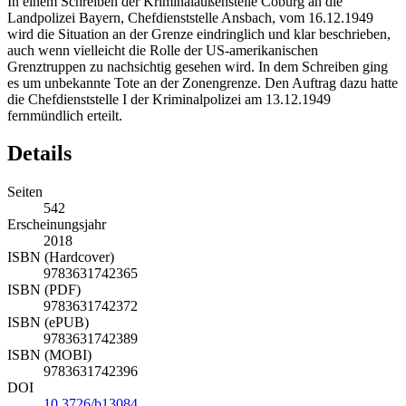
In einem Schreiben der Kriminalaußenstelle Coburg an die
Landpolizei Bayern, Chefdienststelle Ansbach, vom 16.12.1949
wird die Situation an der Grenze eindringlich und klar beschrieben,
auch wenn vielleicht die Rolle der US-amerikanischen
Grenztruppen zu nachsichtig gesehen wird. In dem Schreiben ging
es um unbekannte Tote an der Zonengrenze. Den Auftrag dazu hatte
die Chefdienststelle I der Kriminalpolizei am 13.12.1949
fernmündlich erteilt.
Details
Seiten
542
Erscheinungsjahr
2018
ISBN (Hardcover)
9783631742365
ISBN (PDF)
9783631742372
ISBN (ePUB)
9783631742389
ISBN (MOBI)
9783631742396
DOI
10.3726/b13084