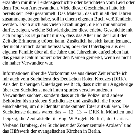
erzählten mir ihre Leidensgeschichte oder berichteten vom Leid oder
dem Tod von Anverwandten. Viele dieser Geschichten hatte ich
bereits seit 1990 gesammelt. Das Material, das ich in all den Jahren
zusammengetragen habe, soll in einem eigenen Buch veröffentlicht
werden. Doch auch aus vielen Erzählungen, die ich mir anhören
durfte, zeigen, welche Schwierigkeiten diese erlebte Geschichte mit
sich bringt. Es ist ja nicht nur so, dass das Alter und der Lauf der
Zeit die Erinnerung trüben kann. Zusätzlich hat sich kaum jemand,
der nicht amtlich damit befasst war, oder der Unterlagen aus der
eigenen Familie über all die Jahre und Jahrzehnte aufgehoben hat,
das genaue Datum notiert oder den Namen gemerkt, wenn es nicht
ein naher Verwandter war.
Informationen über die Vorkommnisse aus dieser Zeit erhoffe ich
mir auch vom Suchdienst des Deutschen Roten Kreuzes (DRK).
Aus den bisherigen Unterlagen weiß ich, dass nicht nur Angehörige
über den Suchdienst nach ihren spurlos verschwundenen
Verwandten suchten, sondern dass auch die Polizei und andere
Behörden bis zu sieben Suchdienste und zusätzlich die Presse
einschalteten, um die Identität unbekannter Toter aufzuklären. Die
Suchdienste damals waren das
← 12 | 13 →
DRK in München und
Leipzig, die Zentralstelle für Vug. W Angeh. Berlin
1
, der Caritas-
2
Verband Bamberg, der Suchdienst der Zonenzentrale Arolsen
und
das Hilfswerk der evangelischen Kirchen in Berlin.