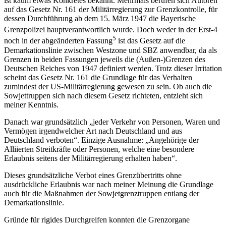
ist kaum etwas Konkretes bekannt. Mehrmals berufen sich Autoren
auf das Gesetz Nr. 161 der Militärregierung zur Grenzkontrolle, für
dessen Durchführung ab dem 15. März 1947 die Bayerische
Grenzpolizei hauptverantwortlich wurde. Doch weder in der Erst-
4
5
noch in der abgeänderten Fassung
ist das Gesetz auf die
Demarkationslinie zwischen Westzone und SBZ anwendbar, da als
Grenzen in beiden Fassungen jeweils die (Außen-)Grenzen des
Deutschen Reiches von 1947 definiert werden. Trotz dieser Irritation
scheint das Gesetz Nr. 161 die Grundlage für das Verhalten
zumindest der US-Militärregierung gewesen zu sein. Ob auch die
Sowjettruppen sich nach diesem Gesetz richteten, entzieht sich
meiner Kenntnis.
Danach war grundsätzlich „jeder Verkehr von Personen, Waren und
Vermögen irgendwelcher Art nach Deutschland und aus
Deutschland verboten“. Einzige Ausnahme: „Angehörige der
Alliierten Streitkräfte oder Personen, welche eine besondere
Erlaubnis seitens der Militärregierung erhalten haben“.
Dieses grundsätzliche Verbot eines Grenzübertritts ohne
ausdrückliche Erlaubnis war nach meiner Meinung die Grundlage
auch für die Maßnahmen der Sowjetgrenztruppen entlang der
Demarkationslinie.
Gründe für rigides Durchgreifen konnten die Grenzorgane