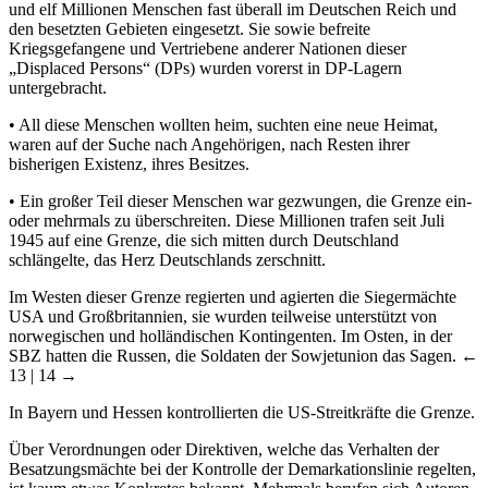
und elf Millionen Menschen fast überall im Deutschen Reich und
den besetzten Gebieten eingesetzt. Sie sowie befreite
Kriegsgefangene und Vertriebene anderer Nationen dieser
„Displaced Persons“ (DPs) wurden vorerst in DP-Lagern
untergebracht.
•
All diese Menschen wollten heim, suchten eine neue Heimat,
waren auf der Suche nach Angehörigen, nach Resten ihrer
bisherigen Existenz, ihres Besitzes.
•
Ein großer Teil dieser Menschen war gezwungen, die Grenze ein-
oder mehrmals zu überschreiten. Diese Millionen trafen seit Juli
1945 auf eine Grenze, die sich mitten durch Deutschland
schlängelte, das Herz Deutschlands zerschnitt.
Im Westen dieser Grenze regierten und agierten die Siegermächte
USA und Großbritannien, sie wurden teilweise unterstützt von
norwegischen und holländischen Kontingenten. Im Osten, in der
SBZ hatten die Russen, die Soldaten der Sowjetunion das Sagen.
←
13 | 14 →
In Bayern und Hessen kontrollierten die US-Streitkräfte die Grenze.
Über Verordnungen oder Direktiven, welche das Verhalten der
Besatzungsmächte bei der Kontrolle der Demarkationslinie regelten,