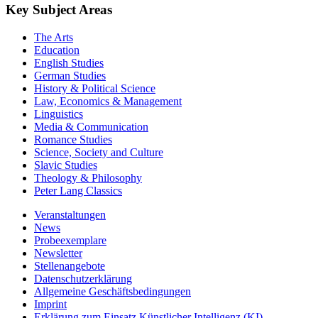
Key Subject Areas
The Arts
Education
English Studies
German Studies
History & Political Science
Law, Economics & Management
Linguistics
Media & Communication
Romance Studies
Science, Society and Culture
Slavic Studies
Theology & Philosophy
Peter Lang Classics
Veranstaltungen
News
Probeexemplare
Newsletter
Stellenangebote
Datenschutzerklärung
Allgemeine Geschäftsbedingungen
Imprint
Erklärung zum Einsatz Künstlicher Intelligenz (KI)