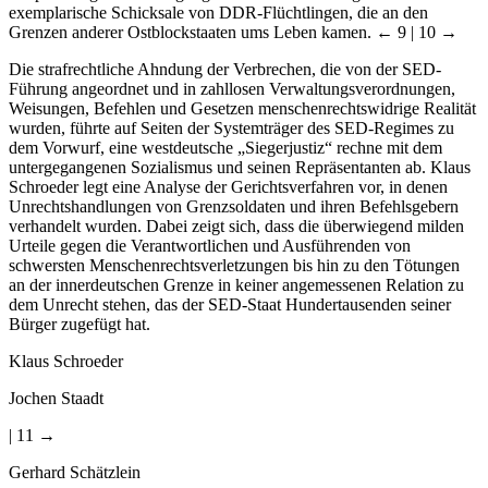
exemplarische Schicksale von DDR-Flüchtlingen, die an den
Grenzen anderer Ostblockstaaten ums Leben kamen.
← 9 | 10 →
Die strafrechtliche Ahndung der Verbrechen, die von der SED-
Führung angeordnet und in zahllosen Verwaltungsverordnungen,
Weisungen, Befehlen und Gesetzen menschenrechtswidrige Realität
wurden, führte auf Seiten der Systemträger des SED-Regimes zu
dem Vorwurf, eine westdeutsche „Siegerjustiz“ rechne mit dem
untergegangenen Sozialismus und seinen Repräsentanten ab. Klaus
Schroeder legt eine Analyse der Gerichtsverfahren vor, in denen
Unrechtshandlungen von Grenzsoldaten und ihren Befehlsgebern
verhandelt wurden. Dabei zeigt sich, dass die überwiegend milden
Urteile gegen die Verantwortlichen und Ausführenden von
schwersten Menschenrechtsverletzungen bis hin zu den Tötungen
an der innerdeutschen Grenze in keiner angemessenen Relation zu
dem Unrecht stehen, das der SED-Staat Hundertausenden seiner
Bürger zugefügt hat.
Klaus Schroeder
Jochen Staadt
| 11 →
Gerhard Schätzlein