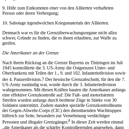
9.
Hilfe zum Entkommen einer von den Alliierten verhafteten
Person oder deren Verbergung;
10.
Sabotage irgendwelchen Kriegsmaterials der Alliierten.
Demnach war es für die Grenzüberwachungsorgane nicht allzu
schwer, Gründe zu finden, die es ihnen erlaubten, zur Waffe zu
greifen.
Die Amerikaner an der Grenze
Nach ihrem Rückzug an die Grenze Bayerns zu Thüringen im Juli
1945 kontrollierte die 3. US-Army die Ostgrenzen Unter- und
Oberfrankens mit Teilen der 1., 9. und 102. Infanteriedivision sowie
der 4. Panzerdivision.
7
Der hessische Grenzabschnitt, für den die 7.
US-Army zuständig war, wurde durch die 3. Infanteriedivision
wahrgenommen. Mit diesen Kräften bauten die Amerikaner anfangs
eine effektive Grenzkontrolle auf: Die Fuß- und motorisierten
Streifen wurden anfangs durch berittene Züge in Stärke von 30
Soldaten unterstützt. Zudem standen spezielle Grenzkontrollteams
der Gegen-Abwehr-Corps (CIC) den diensttuenden Wachtruppen
hilfreich zur Seite, besonders zur Vernehmung verdächtiger
8
Personen und illegaler Grenzgänger.
In dieser Zeit werden einmal
„die Amerikaner als die schärfer Kontrollierenden angesehen, dann