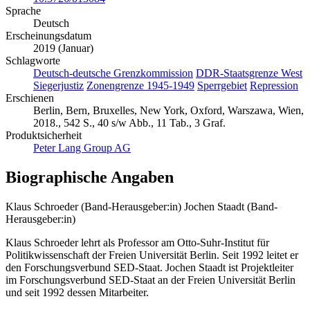
Sprache
Deutsch
Erscheinungsdatum
2019 (Januar)
Schlagworte
Deutsch-deutsche Grenzkommission
DDR-Staatsgrenze West
Siegerjustiz
Zonengrenze 1945-1949
Sperrgebiet
Repression
Erschienen
Berlin, Bern, Bruxelles, New York, Oxford, Warszawa, Wien,
2018., 542 S., 40 s/w Abb., 11 Tab., 3 Graf.
Produktsicherheit
Peter Lang Group AG
Biographische Angaben
Klaus Schroeder (Band-Herausgeber:in)
Jochen Staadt (Band-
Herausgeber:in)
Klaus Schroeder lehrt als Professor am Otto-Suhr-Institut für
Politikwissenschaft der Freien Universität Berlin. Seit 1992 leitet er
den Forschungsverbund SED-Staat. Jochen Staadt ist Projektleiter
im Forschungsverbund SED-Staat an der Freien Universität Berlin
und seit 1992 dessen Mitarbeiter.