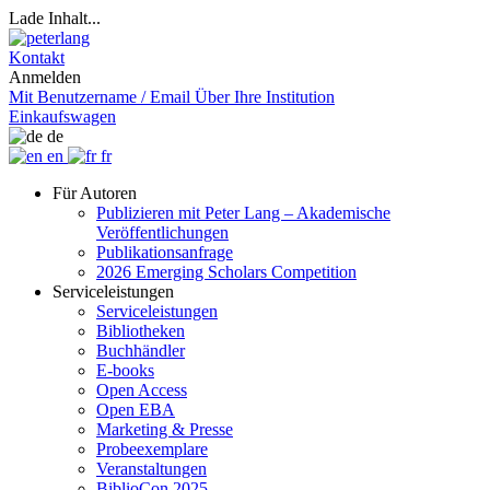
Lade Inhalt...
Kontakt
Anmelden
Mit Benutzername / Email
Über Ihre Institution
Einkaufswagen
de
en
fr
Für Autoren
Publizieren mit Peter Lang – Akademische
Veröffentlichungen
Publikationsanfrage
2026 Emerging Scholars Competition
Serviceleistungen
Serviceleistungen
Bibliotheken
Buchhändler
E-books
Open Access
Open EBA
Marketing & Presse
Probeexemplare
Veranstaltungen
BiblioCon 2025