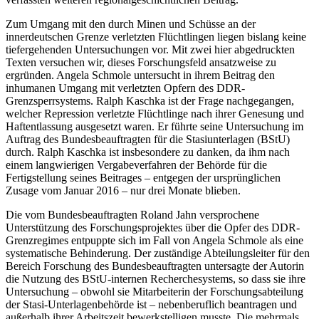
Zum Umgang mit den durch Minen und Schüsse an der
innerdeutschen Grenze verletzten Flüchtlingen liegen bislang keine
tiefergehenden Untersuchungen vor. Mit zwei hier abgedruckten
Texten versuchen wir, dieses Forschungsfeld ansatzweise zu
ergründen. Angela Schmole untersucht in ihrem Beitrag den
inhumanen Umgang mit verletzten Opfern des DDR-
Grenzsperrsystems. Ralph Kaschka ist der Frage nachgegangen,
welcher Repression verletzte Flüchtlinge nach ihrer Genesung und
Haftentlassung ausgesetzt waren. Er führte seine Untersuchung im
Auftrag des Bundesbeauftragten für die Stasiunterlagen (BStU)
durch. Ralph Kaschka ist insbesondere zu danken, da ihm nach
einem langwierigen Vergabeverfahren der Behörde für die
Fertigstellung seines Beitrages – entgegen der ursprünglichen
Zusage vom Januar 2016 – nur drei Monate blieben.
Die vom Bundesbeauftragten Roland Jahn versprochene
Unterstützung des Forschungsprojektes über die Opfer des DDR-
Grenzregimes entpuppte sich im Fall von Angela Schmole als eine
systematische Behinderung. Der zuständige Abteilungsleiter für den
Bereich Forschung des Bundesbeauftragten untersagte der Autorin
die Nutzung des BStU-internen Recherchesystems, so dass sie ihre
Untersuchung – obwohl sie Mitarbeiterin der Forschungsabteilung
der Stasi-Unterlagenbehörde ist – nebenberuflich beantragen und
außerhalb ihrer Arbeitszeit bewerkstelligen musste. Die mehrmals