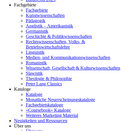
Fachgebiete
Fachgebiete
Kunstwissenschaften
Pädagogik
Anglistik – Amerikanistik
Germanistik
Geschichte & Politikwissenschaften
Rechtswissenschaften, Volks- &
Betriebswirtschaftslehre
Linguistik
Medien- und Kommunikationswissenschaften
Romanistik
Wissenschaft, Gesellschaft & Kulturwissenschaften
Slawistik
Theologie & Philosophie
Peter Lang Classics
Kataloge
Kataloge
Monatliche Neuerscheinungskataloge
Fachgebietskataloge
«Coursebook» Kataloge
Weiteres Marketing Material
Neuigkeiten und Ressourcen
Über uns