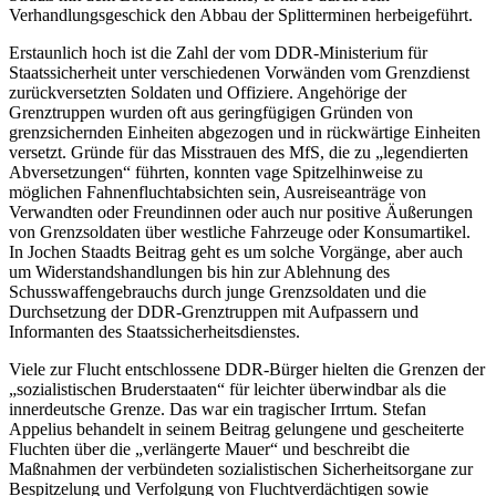
Verhandlungsgeschick den Abbau der Splitterminen herbeigeführt.
Erstaunlich hoch ist die Zahl der vom DDR-Ministerium für
Staatssicherheit unter verschiedenen Vorwänden vom Grenzdienst
zurückversetzten Soldaten und Offiziere. Angehörige der
Grenztruppen wurden oft aus geringfügigen Gründen von
grenzsichernden Einheiten abgezogen und in rückwärtige Einheiten
versetzt. Gründe für das Misstrauen des MfS, die zu „legendierten
Abversetzungen“ führten, konnten vage Spitzelhinweise zu
möglichen Fahnenfluchtabsichten sein, Ausreiseanträge von
Verwandten oder Freundinnen oder auch nur positive Äußerungen
von Grenzsoldaten über westliche Fahrzeuge oder Konsumartikel.
In Jochen Staadts Beitrag geht es um solche Vorgänge, aber auch
um Widerstandshandlungen bis hin zur Ablehnung des
Schusswaffengebrauchs durch junge Grenzsoldaten und die
Durchsetzung der DDR-Grenztruppen mit Aufpassern und
Informanten des Staatssicherheitsdienstes.
Viele zur Flucht entschlossene DDR-Bürger hielten die Grenzen der
„sozialistischen Bruderstaaten“ für leichter überwindbar als die
innerdeutsche Grenze. Das war ein tragischer Irrtum. Stefan
Appelius behandelt in seinem Beitrag gelungene und gescheiterte
Fluchten über die „verlängerte Mauer“ und beschreibt die
Maßnahmen der verbündeten sozialistischen Sicherheitsorgane zur
Bespitzelung und Verfolgung von Fluchtverdächtigen sowie