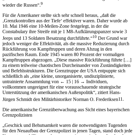
9
wieder die Russen“.
Für die Amerikaner stellte sich sehr schnell heraus, „daß die
‚Grenzkontrollen aus der Tiefe‘ effektiver waren. Daher wurde ab
10. Mai 1946 eine 10-Meilen-Zone festgelegt, in der die
Constabulary ihre Streife mit je 1 M8-Aufklärungspanzer sowie 3
10
Jeeps und 13 Soldaten Besatzung durchführte.“
Der Grund war
jedoch weniger die Effektivität, als die massive Reduzierung durch
Rückführung von Kampftruppen und deren Abzug in den
pazifischen Raum. Ende 1945 waren 80 Prozent der vormaligen
Kampftruppen abgezogen. „Diese massive Rückführung führte […]
zu einem teilweise chaotischen Durcheinander von Zuständigkeiten
und Befehlsstrukturen. Die Grenztruppe der USA entpuppte sich
schließlich als „eine kleine, unorganisierte, undisziplinierte,
untrainierte Ansammlung von
← 15 | 16 →
Individuen,
vollkommen ungeeignet für eine vorausschauende strategische
Unterstützung der amerikanischen Außenpolitik“, zitiert Hans-
Jürgen Schmidt den Militärhistoriker Norman O. Frederiksen
11
.
Die amerikanische Grenzüberwachung aus Sicht eines bayerischen
Grenzpolizisten
„Geschick und Behutsamkeit waren die notwendigsten Tugenden
für den Neuaufbau der Grenzpolizei in jenen Tagen, stand doch jede