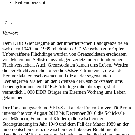
Reihenübersicht
| 7 →
Vorwort
Dem DDR-Grenzregime an der innerdeutschen Landgrenze fielen
zwischen 1949 und 1989 mindestens 327 Menschen zum Opfer.
Unbewaffnete Flüchtlinge wurden von Grenzsoldaten erschossen,
von Minen und Selbstschussanlagen zerfetzt oder ertranken bei
Fluchtversuchen. Auch Grenzsoldaten kamen ums Leben. Werden
die bei Fluchtversuchen über die Ostsee Ertrunkenen, die an der
Berliner Mauer erschossenen und die an der sogenannten
„verlängerten Mauer“ an den Grenzen der Ostblockstaaten ums
Leben gekommenen DDR-Flüchtlinge miteinbezogen, sind
vermutlich 1 000 DDR-Bürger am Eisernen Vorhang ums Leben
gekommen.
Der Forschungsverbund SED-Staat an der Freien Universität Berlin
untersuchte von August 2012 bis Dezember 2016 die Schicksale
von Männern, Frauen und Kindern, die zwischen der
Staatsgründung im Jahr 1949 und dem Fall der Mauer 1989 an der
innerdeutschen Grenze zwischen der Lübecker Bucht und der
damaligen DDR-Grenze zur Tschechoslowakei ihr Leben verloren.