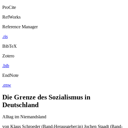
ProCite
RefWorks
Reference Manager
.ris
BibTeX
Zotero
.bib
EndNote
.enw
Die Grenze des Sozialismus in
Deutschland
Alltag im Niemandsland
von
Klaus Schroeder (Band-Herausgeber:in)
Jochen Staadt (Band-