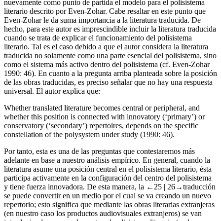
nuevamente como punto de partida el modelo para el polisistema
literario descrito por Even-Zohar. Cabe resaltar en este punto que
Even-Zohar le da suma importancia a la literatura traducida. De
hecho, para este autor es imprescindible incluir la literatura traducida
cuando se trata de explicar el funcionamiento del polisistema
literario. Tal es el caso debido a que el autor considera la literatura
traducida no solamente como una parte esencial del polisistema, sino
como el sistema más activo dentro del polisistema (cf. Even-Zohar
1990
: 46). En cuanto a la pregunta arriba planteada sobre la posición
de las obras traducidas, es preciso señalar que no hay una respuesta
universal. El autor explica que:
Whether translated literature becomes central or peripheral, and
whether this position is connected with innovatory (‘primary’) or
conservatory (‘secondary’) repertoires, depends on the specific
constellation of the polysystem under study (
1990
: 46).
Por tanto, esta es una de las preguntas que contestaremos más
adelante en base a nuestro análisis empírico. En general, cuando la
literatura asume una posición central en el polisistema literario, ésta
participa activamente en la configuración del centro del polisistema
y tiene fuerza innovadora. De esta manera, la
←25 |
26→
traducción
se puede convertir en un medio por el cual se va creando un nuevo
repertorio; esto significa que mediante las obras literarias extranjeras
(en nuestro caso los productos audiovisuales extranjeros) se van