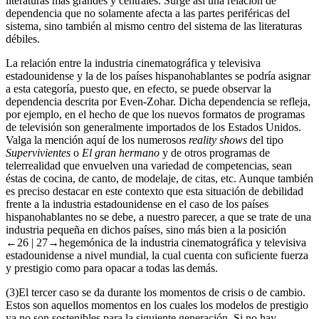
literaturas más grandes y centrales. Surge así una relación de
dependencia que no solamente afecta a las partes periféricas del
sistema, sino también al mismo centro del sistema de las literaturas
débiles.
La relación entre la industria cinematográfica y televisiva
estadounidense y la de los países hispanohablantes se podría asignar
a esta categoría, puesto que, en efecto, se puede observar la
dependencia descrita por Even-Zohar. Dicha dependencia se refleja,
por ejemplo, en el hecho de que los nuevos formatos de programas
de televisión son generalmente importados de los Estados Unidos.
Valga la mención aquí de los numerosos
reality shows
del tipo
Supervivientes
o
El gran hermano
y de otros programas de
telerrealidad que envuelven una variedad de competencias, sean
éstas de cocina, de canto, de modelaje, de citas, etc. Aunque también
es preciso destacar en este contexto que esta situación de debilidad
frente a la industria estadounidense en el caso de los países
hispanohablantes no se debe, a nuestro parecer, a que se trate de una
industria pequeña en dichos países, sino más bien a la posición
←26 |
27→hegemónica de la industria cinematográfica y televisiva
estadounidense a nivel mundial, la cual cuenta con suficiente fuerza
y prestigio como para opacar a todas las demás.
(3)
El tercer caso se da durante los momentos de crisis o de cambio.
Estos son aquellos momentos en los cuales los modelos de prestigio
ya no son sostenibles para la siguiente generación. Si no hay