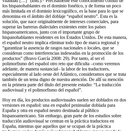
vitalidad […]” (ibid.).
Precisamente este conocimiento común de
los hispanohablantes en el dominio fonético, y de forma un poco
más limitada en el dominio lexicográfico, es la base para lo que se
denomina en el ámbito del doblaje “español neutro”. Esta es la
solución, que nace originalmente de intereses comerciales, para
superar las barreras dialectales existentes entre los países
hispanoamericanos, junto con el importante grupo de
hispanohablantes residentes en los Estados Unidos. De esta manera,
el español neutro implica eliminar todo tipo de marca regional y
“garantizar la ausencia de rasgos nacionales o locales, que se
consideran como interferencias indeseadas en la promoción de los
productos” (Bravo García
2008
: 29). Por tanto, al ser el
polimorfismo del español otro reto que dificulta –como veremos
adelante, de manera sustancial– la labor de los traductores,
especialmente al lado oeste del Atlántico, consideramos que se trata
también de un tema digno de nuestra atención. De allí su mención
en la primera parte del título del presente estudio: “La traducción
audiovisual y el polimorfismo del español”.
Hoy en día, los productos audiovisuales suelen ser doblados en dos
versiones en español: una en español peninsular doblada para
España y otra en español neutro destinada al público
hispanoamericano. Sin embargo, gran parte de los estudios sobre
traducción audiovisual se centran en la práctica traductora en
España, mientras que aquellos que se ocupan de la práctica