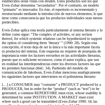
establecidos serán vistas con desdén. Estos productos son los que
Even-Zohar denomina “secundarios”. Por el contrario, un modelo
“primario” es innovador. En éste, el repertorio es incrementado y
reestructurado mediante la introducción de nuevos elementos, lo que
tiene como consecuencia que los productos individuales sean menos
predecibles.
Even-Zohar aplica esta teoría particularmente al sistema literario y lo
define como sigue: “The complex of activities, or any section
thereof, for which systemic relations can be hypothesized to support
the option of considering them ‘literary’ ” (
1990
: 28). Según esta
concepción, el texto deja de ser la única o la más importante faceta
(o producto) del sistema. Este esquema no requiere de jerarquías de
importancia entre los factores envueltos en las actividades literarias,
puesto que es suficiente reconocer, como el autor explica, que son
en realidad las interdependencias entre los diversos factores las que
les permiten funcionar (ibid.: 34). Partiendo del modelo de
comunicación de Jakobson, Even-Zohar menciona analógicamente
los siguientes factores que intervienen en el polisistema literario:
[…] a CONSUMER may “consume” a PRODUCT produced by a
PRODUCER, but in order for the “product” (such as “text”) to be
generated, a common REPERTOIRE must exist, whose usability is
determined by some INSTITUTION. A MARKET must exist
where such a good can be transmitted (Even-Zohar
1990
: 34; las