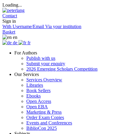
Loading...
Contact
Sign in
With Username/Email
Via your institution
Basket
en
de
fr
For Authors
Publish with us
Submit your enquiry
2026 Emerging Scholars Competition
Our Services
Services Overview
Libraries
Book Sellers
Ebooks
Open Access
Open EBA
Marketing & Press
Order Exam Copies
Events and Conferences
BiblioCon 2025
Subjects