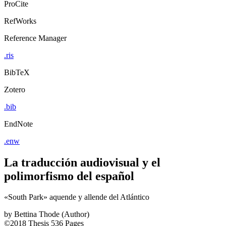
ProCite
RefWorks
Reference Manager
.ris
BibTeX
Zotero
.bib
EndNote
.enw
La traducción audiovisual y el
polimorfismo del español
«South Park» aquende y allende del Atlántico
by
Bettina Thode (Author)
©2018
Thesis
536 Pages