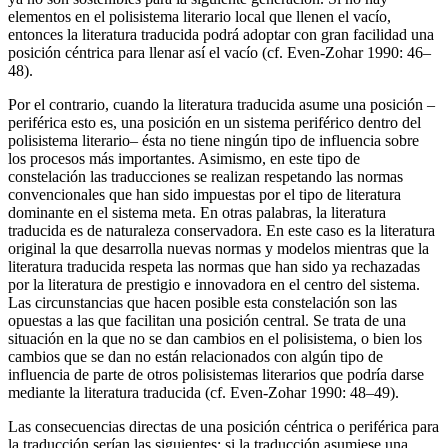
elementos en el polisistema literario local que llenen el vacío,
entonces la literatura traducida podrá adoptar con gran facilidad una
posición céntrica para llenar así el vacío (cf. Even-Zohar
1990
: 46–
48).
Por el contrario, cuando la literatura traducida asume una posición –
periférica esto es, una posición en un sistema periférico dentro del
polisistema literario– ésta no tiene ningún tipo de influencia sobre
los procesos más importantes. Asimismo, en este tipo de
constelación las traducciones se realizan respetando las normas
convencionales que han sido impuestas por el tipo de literatura
dominante en el sistema meta. En otras palabras, la literatura
traducida es de naturaleza conservadora. En este caso es la literatura
original la que desarrolla nuevas normas y modelos mientras que la
literatura traducida respeta las normas que han sido ya rechazadas
por la literatura de prestigio e innovadora en el centro del sistema.
Las circunstancias que hacen posible esta constelación son las
opuestas a las que facilitan una posición central. Se trata de una
situación en la que no se dan cambios en el polisistema, o bien los
cambios que se dan no están relacionados con algún tipo de
influencia de parte de otros polisistemas literarios que podría darse
mediante la literatura traducida (cf. Even-Zohar
1990
: 48–49).
Las consecuencias directas de una posición céntrica o periférica para
la traducción serían las siguientes: si la traducción asumiese una