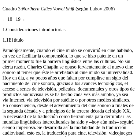
Cuadro 3:
Northern Cities Vowel Shift
(según Labov 2006)
←18 |
19→
1.
Consideraciones introductorias
1.1
El título
Paradójicamente, cuando el cine mudo se convirtió en cine hablado,
en vez de facilitar la comprensión, lo que se hizo patente en un
primer momento fue la barrera lingüística entre las culturas. No sin
cierta razón, Charles Chaplin se opuso fervientemente al nuevo cine
sonoro al temer que éste le arrebatara al cine mudo su universalidad.
Hoy en día, a ya pocos años que faltan por cumplirse un siglo del
nacimiento del cine sonoro, gracias a los avances tecnológicos, el
acceso a series de televisión, películas, documentales y otros tipos de
productos audiovisuales se ha hecho cada vez más amplio, ya sea
vía Internet, vía televisión por satélite o por otros medios similares.
En consecuencia, desde el advenimiento del cine sonoro a finales de
la segunda década y a principios de la tercera década del siglo XX,
la necesidad de la traducción como herramienta para derrumbar las
murallas lingüísticas interculturales ha sido y –hoy aún más– seguirá
siendo imperiosa. Se desarrolla así la modalidad de la traducción
audiovisual, esto es, la traducción para cine, televisión, videojuegos