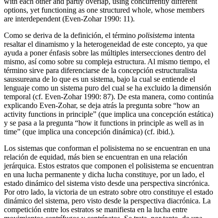
with each other and partly overlap, using concurrently different
options, yet functioning as one structured whole, whose members
are interdependent (Even-Zohar
1990
: 11).
Como se deriva de la definición, el término
polisistema
intenta
resaltar el dinamismo y la heterogeneidad de este concepto, ya que
ayuda a poner énfasis sobre las múltiples intersecciones dentro del
mismo, así como sobre su compleja estructura. Al mismo tiempo, el
término sirve para diferenciarse de la concepción estructuralista
saussureana de lo que es un sistema, bajo la cual se entiende el
lenguaje como un sistema puro del cual se ha excluido la dimensión
temporal (cf. Even-Zohar
1990
: 87). De esta manera, como continúa
explicando Even-Zohar, se deja atrás la pregunta sobre “how an
activity functions in principle” (que implica una concepción estática)
y se pasa a la pregunta “how it functions in principle as well as in
time” (que implica una concepción dinámica) (cf. ibid.).
Los sistemas que conforman el polisistema no se encuentran en una
relación de equidad, más bien se encuentran en una relación
jerárquica. Estos estratos que componen el polisistema se encuentran
en una lucha permanente y dicha lucha constituye, por un lado, el
estado dinámico del sistema visto desde una perspectiva sincrónica.
Por otro lado, la victoria de un estrato sobre otro constituye el estado
dinámico del sistema, pero visto desde la perspectiva diacrónica. La
competición entre los estratos se manifiesta en la lucha entre