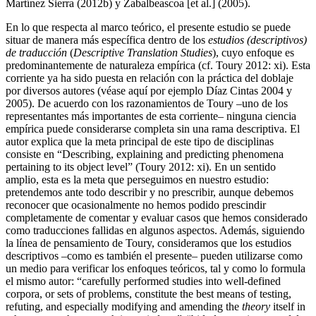
Martínez Sierra (
2012b
) y Zabalbeascoa [et al.] (
2005
).
En lo que respecta al marco teórico, el presente estudio se puede
situar de manera más específica dentro de los
estudios (descriptivos)
de traducción
(
Descriptive Translation Studies
), cuyo enfoque es
predominantemente de naturaleza empírica (cf. Toury
2012
: xi). Esta
corriente ya ha sido puesta en relación con la práctica del doblaje
por diversos autores (véase aquí por ejemplo Díaz Cintas
2004
y
2005
). De acuerdo con los razonamientos de Toury –uno de los
representantes más importantes de esta corriente– ninguna ciencia
empírica puede considerarse completa sin una rama descriptiva. El
autor explica que la meta principal de este tipo de disciplinas
consiste en “Describing, explaining and predicting phenomena
pertaining to its object level” (Toury
2012
: xi). En un sentido
amplio, esta es la meta que perseguimos en nuestro estudio:
pretendemos ante todo describir y no prescribir, aunque debemos
reconocer que ocasionalmente no hemos podido prescindir
completamente de comentar y evaluar casos que hemos considerado
como traducciones fallidas en algunos aspectos. Además, siguiendo
la línea de pensamiento de Toury, consideramos que los estudios
descriptivos –como es también el presente– pueden utilizarse como
un medio para verificar los enfoques teóricos, tal y como lo formula
el mismo autor: “carefully performed studies into well-defined
corpora, or sets of problems, constitute the best means of testing,
refuting, and especially modifying and amending the
theory
itself in