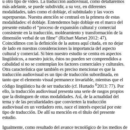
u otro tipo de video. La traducción audiovisual, como detallaremos
más adelante, se puede subdividir, a su vez, en diferentes
modalidades, tales como el doblaje, el subtitulado y las voces
superpuestas. Nuestra atención se centrará en la primera de estas
modalidades: el doblaje. Entendemos bajo doblaje en el marco del
presente estudio el “proceso de expansión cultural y comercial
consistente en la traducción, moldeamiento y transformación de la
dimensión verbal de un filme” (Richart Marset
2012
: 47).
Coincidimos con la definición de la autora aquí citada, en no dejar
de lado en nuestras consideraciones la importancia del aspecto
cultural y comercial. Si bien nuestro estudio se centra en aspectos
lingüísticos, a nuestro juicio, éstos no pueden ser comprendidos a
cabalidad si no se contemplan los factores comerciales y culturales.
Otra característica que también es preciso mencionar es que la
traducción audiovisual es un tipo de traducción subordinada, en
tanto que el elemento visual permanece invariable, mientras que el
6
código lingüístico ha de ser traducido (cf. Hurtado
2013
: 77). Por
ello, la traducción audiovisual presenta una serie de rasgos propios
que la distinguen de otras modalidades. Así, de la actualidad del
tema y de las peculiaridades que convierten la traducción
audiovisual en un verdadero reto, nace el interés especial por este
tipo de traducción. De allí su mención en el título del presente
estudio.
Igualmente, como resultado del avance tecnológico de los medios de