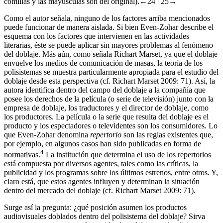
comillas y las mayúsculas son del original).
←24 |
25→
Como el autor señala, ninguno de los factores arriba mencionados
puede funcionar de manera aislada. Si bien Even-Zohar describe el
esquema con los factores que intervienen en las actividades
literarias, éste se puede aplicar sin mayores problemas al fenómeno
del doblaje. Más aún, como señala Richart Marset, ya que el doblaje
envuelve los medios de comunicación de masas, la teoría de los
polisistemas se muestra particularmente apropiada para el estudio del
doblaje desde esta perspectiva (cf. Richart Marset
2009
: 71). Así, la
autora identifica dentro del campo del doblaje a la compañía que
posee los derechos de la película (o serie de televisión) junto con la
empresa de doblaje, los traductores y el director de doblaje, como
los productores. La película o la serie que resulta del doblaje es el
producto y los espectadores o televidentes son los consumidores. Lo
que Even-Zohar denomina
repertorio
son las reglas existentes que,
por ejemplo, en algunos casos han sido publicadas en forma de
4
normativas.
La institución que determina el uso de los repertorios
está compuesta por diversos agentes, tales como las críticas, la
publicidad y los programas sobre los últimos estrenos, entre otros. Y,
claro está, que estos agentes influyen y determinan la situación
dentro del mercado del doblaje (cf. Richart Marset
2009
: 71).
Surge así la pregunta: ¿qué posición asumen los productos
audiovisuales doblados dentro del polisistema del doblaje? Sirva