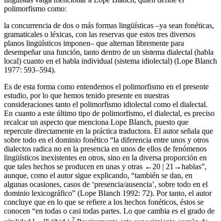
polimorfismo como:
la concurrencia de dos o más formas lingüísticas –ya sean fonéticas,
gramaticales o léxicas, con las reservas que estos tres diversos
planos lingüísticos imponen– que alternan libremente para
desempeñar una función, tanto dentro de un sistema dialectal (habla
local) cuanto en el habla individual (sistema idiolectal) (Lope Blanch
1977
: 593–594).
Es de esta forma como entendemos el polimorfismo en el presente
estudio, por lo que hemos tenido presente en nuestras
consideraciones tanto el polimorfismo idiolectal como el dialectal.
En cuanto a este último tipo de polimorfismo, el dialectal, es preciso
recalcar un aspecto que menciona Lope Blanch, puesto que
repercute directamente en la práctica traductora. El autor señala que
sobre todo en el dominio fonético “la diferencia entre unos y otros
dialectos radica no en la presencia en unos de ellos de fenómenos
lingüísticos inexistentes en otros, sino en la diversa proporción en
que tales hechos se producen en unas y otras
←20 |
21→
hablas”,
aunque, como el autor sigue explicando, “también se dan, en
algunas ocasiones, casos de ‘presencia/ausencia’, sobre todo en el
dominio lexicográfico” (Lope Blanch
1992
: 72). Por tanto, el autor
concluye que en lo que se refiere a los hechos fonéticos, éstos se
conocen “en todas o casi todas partes. Lo que cambia es el grado de
2