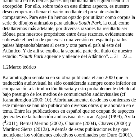
traductora en los demás países hispanohablantes siguen siendo la
excepción. Por ello, sobre todo en este último aspecto, es nuestro
deseo empezar a llenar el vacío mediante el presente estudio
comparativo. Para este fin hemos optado por utilizar como corpus la
serie de dibujos animados para adultos
South Park
, la cual, como
detallaremos más adelante, por diversas razones ha resultado ser
idónea para nuestros propósitos; entre éstas razones, evidentemente,
sobresale el hecho de que exista una versión en español para los
países hispanohablantes al oeste y otra para el país al este del
Atlántico. Y de allí se explica la segunda parte del título de nuestro
estudio: “
South Park
aquende y allende del Atlántico”.
←21 |
22→
1.2
Marco teórico
Karamitroglou señalaba en su obra publicada el año 2000 que la
traducción audiovisual ha sido considerada siempre como inferior en
comparación a la traducción literaria y esto probablemente debido al
bajo prestigio de los medios de comunicación audiovisuales (cf.
Karamitroglou
2000
: 10). Afortunadamente, desde los comienzos de
este milenio se han ido publicando diversas obras que ahondan en el
tema. Entre las publicaciones en español que se ocupan de aspectos
generales de la traducción audiovisual destacan Agost (
1999
), Ávila
4
(
2011
), Bernal Merino (
2002
), Chaume (
2004
), Chaves (
2000
) y
Martínez Sierra (
2012a
). Además de estas publicaciones hay que
mencionar los volúmenes colectivos coordinados por Duro (
2001
),