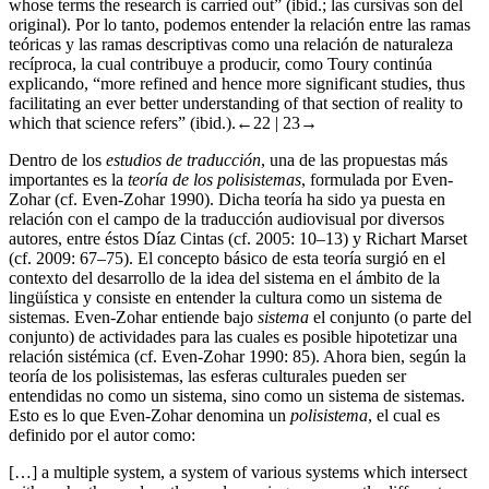
whose terms the research is carried out” (ibid.; las cursivas son del
original). Por lo tanto, podemos entender la relación entre las ramas
teóricas y las ramas descriptivas como una relación de naturaleza
recíproca, la cual contribuye a producir, como Toury continúa
explicando, “more refined and hence more significant studies, thus
facilitating an ever better understanding of that section of reality to
which that science refers” (ibid.).
←22 |
23→
Dentro de los
estudios de traducción
, una de las propuestas más
importantes es la
teoría de los polisistemas
, formulada por Even-
Zohar (cf. Even-Zohar
1990
). Dicha teoría ha sido ya puesta en
relación con el campo de la traducción audiovisual por diversos
autores, entre éstos Díaz Cintas (cf.
2005
: 10–13) y Richart Marset
(cf.
2009
: 67–75). El concepto básico de esta teoría surgió en el
contexto del desarrollo de la idea del sistema en el ámbito de la
lingüística y consiste en entender la cultura como un sistema de
sistemas. Even-Zohar entiende bajo
sistema
el conjunto (o parte del
conjunto) de actividades para las cuales es posible hipotetizar una
relación sistémica (cf. Even-Zohar
1990
: 85). Ahora bien, según la
teoría de los polisistemas, las esferas culturales pueden ser
entendidas no como un sistema, sino como un sistema de sistemas.
Esto es lo que Even-Zohar denomina un
polisistema
, el cual es
definido por el autor como:
[…] a multiple system, a system of various systems which intersect