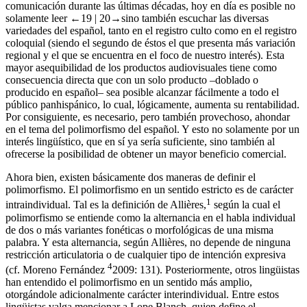
comunicación durante las últimas décadas, hoy en día es posible no
solamente leer
←19 |
20→
sino también escuchar las diversas
variedades del español, tanto en el registro culto como en el registro
coloquial (siendo el segundo de éstos el que presenta más variación
regional y el que se encuentra en el foco de nuestro interés). Esta
mayor asequibilidad de los productos audiovisuales tiene como
consecuencia directa que con un solo producto –doblado o
producido en español– sea posible alcanzar fácilmente a todo el
público panhispánico, lo cual, lógicamente, aumenta su rentabilidad.
Por consiguiente, es necesario, pero también provechoso, ahondar
en el tema del polimorfismo del español. Y esto no solamente por un
interés lingüístico, que en sí ya sería suficiente, sino también al
ofrecerse la posibilidad de obtener un mayor beneficio comercial.
Ahora bien, existen básicamente dos maneras de definir el
polimorfismo. El polimorfismo en un sentido estricto es de carácter
1
intraindividual. Tal es la definición de Allières,
según la cual el
polimorfismo se entiende como la alternancia en el habla individual
de dos o más variantes fonéticas o morfológicas de una misma
palabra. Y esta alternancia, según Allières, no depende de ninguna
restricción articulatoria o de cualquier tipo de intención expresiva
4
(cf. Moreno Fernández
2009
: 131). Posteriormente, otros lingüistas
han entendido el polimorfismo en un sentido más amplio,
otorgándole adicionalmente carácter interindividual. Entre estos
lingüistas valga mencionar a Lope Blanch, quien define el