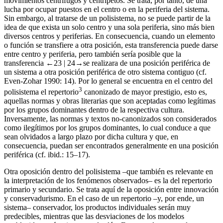
movimientos centrífugos y centrípetos. Se trata, por tanto, de una
lucha por ocupar puestos en el centro o en la periferia del sistema.
Sin embargo, al tratarse de un polisistema, no se puede partir de la
idea de que exista un solo centro y una sola periferia, sino más bien
diversos centros y periferias. En consecuencia, cuando un elemento
o función se transfiere a otra posición, esta transferencia puede darse
entre centro y periferia, pero también sería posible que la
transferencia
←23 |
24→
se realizara de una posición periférica de
un sistema a otra posición periférica de otro sistema contiguo (cf.
Even-Zohar
1990
: 14). Por lo general se encuentra en el centro del
3
polisistema el repertorio
canonizado de mayor prestigio, esto es,
aquellas normas y obras literarias que son aceptadas como legítimas
por los grupos dominantes dentro de la respectiva cultura.
Inversamente, las normas y textos no-canonizados son considerados
como ilegítimos por los grupos dominantes, lo cual conduce a que
sean olvidados a largo plazo por dicha cultura y que, en
consecuencia, puedan ser encontrados generalmente en una posición
periférica (cf. ibid.: 15–17).
Otra oposición dentro del polisistema –que también es relevante en
la interpretación de los fenómenos observados– es la del repertorio
primario y secundario. Se trata aquí de la oposición entre innovación
y conservadurismo. En el caso de un repertorio –y, por ende, un
sistema– conservador, los productos individuales serán muy
predecibles, mientras que las desviaciones de los modelos