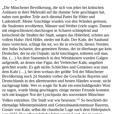
„Die Münchener Bevölkerung, die sich von jeher bei kritischen
Anlässen in ihrer Mehrzahl auf die dumme Seite geschlagen hat,
nahm zum großen Teile auch diesmal Partei für Hitler und
Ludendorff. Meine Anschläge wurden von den Wänden gerissen,
die Studenten revoltierten, Männer und Weiber (viele sogen. Damen
mit eingeschlossen) durchzogen in Scharen schimpfend und
kreischend die Straßen der Stadt, sangen das Hitlerlied, schrien aus
vollem Halse: Heil Hitler, nieder mit Kahr. Der Kahr, der Sauhund
muss verrecken, schlagt ihn tot, wo ihr in erwischt, diesen Verräter,
den Judas Ischariot, den gemeinen Brutus, der ist überhaupt gar kein
Deutscher, der ist ein Ostjude; nicht totschlagen, tottreten soll man
ihn. (…) An dem Stammtisch in den Wirtshäusern wurden Galgen
aufgestellt, an denen eine Figur, der Verbrecher Kahr, ungehört
gerichtet wurde. Es gab nichts Schlechtes und Gemeines was man
dem Kahr (…), bei dem weitaus der größte Teil der Münchener
Bevölkerung noch 24 Stunden vorher die Geschicke Bayerns und
Deutschlands in den allertreuesten und besten Händen wusste, nicht
nachgesagt hätte. Wer es wagte für Kahr ein entschuldigendes Wort
zu sagen, wurde blutig geschlagen; einige meiner Freunde konnten
sich mit knapper Not der Lynchjustiz des souveränen Münchner
1
Volkes entziehen. Die Stadt war wie besessen.“
So beschrieb der
ehemalige Ministerpräsident und Generalstaatskommissar Bayerns,
Gustav von Kahr, selbst die chaotische Lage nach dem Hitlerputsch