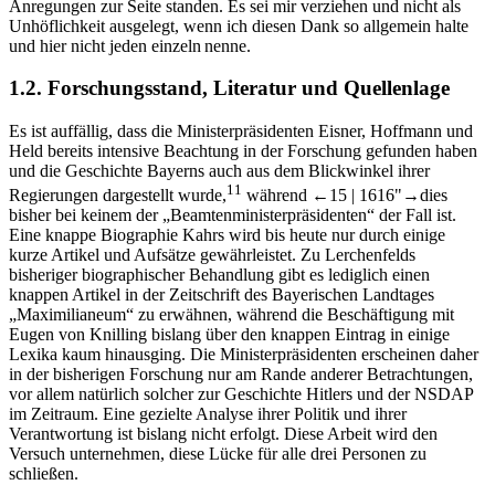
Anregungen zur Seite standen. Es sei mir verziehen und nicht als
Unhöflichkeit ausgelegt, wenn ich diesen Dank so allgemein halte
und hier nicht jeden einzeln nenne.
1.2.
Forschungsstand, Literatur und Quellenlage
Es ist auffällig, dass die Ministerpräsidenten Eisner, Hoffmann und
Held bereits intensive Beachtung in der Forschung gefunden haben
und die Geschichte Bayerns auch aus dem Blickwinkel ihrer
11
Regierungen dargestellt wurde,
während
←15 |
1616"→
dies
bisher bei keinem der „Beamtenministerpräsidenten“ der Fall ist.
Eine knappe Biographie Kahrs wird bis heute nur durch einige
kurze Artikel und Aufsätze gewährleistet. Zu Lerchenfelds
bisheriger biographischer Behandlung gibt es lediglich einen
knappen Artikel in der Zeitschrift des Bayerischen Landtages
„Maximilianeum“ zu erwähnen, während die Beschäftigung mit
Eugen von Knilling bislang über den knappen Eintrag in einige
Lexika kaum hinausging. Die Ministerpräsidenten erscheinen daher
in der bisherigen Forschung nur am Rande anderer Betrachtungen,
vor allem natürlich solcher zur Geschichte Hitlers und der NSDAP
im Zeitraum. Eine gezielte Analyse ihrer Politik und ihrer
Verantwortung ist bislang nicht erfolgt. Diese Arbeit wird den
Versuch unternehmen, diese Lücke für alle drei Personen zu
schließen.