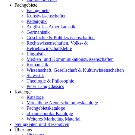
Fachgebiete
Fachgebiete
Kunstwissenschaften
Pädagogik
Anglistik – Amerikanistik
Germanistik
Geschichte & Politikwissenschaften
Rechtswissenschaften, Volks- &
Betriebswirtschaftslehre
Linguistik
Medien- und Kommunikationswissenschaften
Romanistik
Wissenschaft, Gesellschaft & Kulturwissenschaften
Slawistik
Theologie & Philosophie
Peter Lang Classics
Kataloge
Kataloge
Monatliche Neuerscheinungskataloge
Fachgebietskataloge
«Coursebook» Kataloge
Weiteres Marketing Material
Neuigkeiten und Ressourcen
Über uns