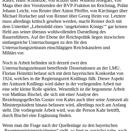
Kahrs, Hans Schmelzle, von Kritzer über Wilhelm Hoegner, von
Maga über den Vorsitzenden der BVP-Fraktion im Reichstag, Prälat
Johann Leicht, von Reuter über Anton Pfeiffer, von Kirchinger über
Michael Horlacher und von Renner über Georg Heim vor. Letztere
muss allerdings kritisch gesehen werden, macht Renner doch mit
dem Untertitel „Lebensbild eines ‘ungekrönten Königs’“ gar keinen
Hehl aus seiner überaus wohlwollenden Darstellung des
Bauernführers. Auf der Ebene der Reichspolitik liegen inzwischen
umfangreiche Untersuchungen zu den für den
Untersuchungszeitraum einschlägigen Reichskanzlern und
Militärs vor.
Noch in Arbeit befinden sich derzeit zwei den
Untersuchungszeitraum betreffende Dissertationen an der LMU.
Florian Heinritzi befasst sich mit dem bayerischen Konkordat von
1924, welches in die Regierungszeit Knillings fällt. Dieser Aspekt
der Amtszeit Knillings wird daher in der vorliegenden Arbeit nur
eine sehr kleine Rolle spielen. Wesentlich ist die begonnene Arbeit
von Matthias Bischel, die sich mit einer Analyse des
Beziehungsgeflechts Gustav von Kahrs auch über seine Amtszeit als
Ministerpräsident hinaus befassen wird, allerdings noch am Anfang
steht. Die vorliegende Arbeit wird, was die Person Kahr betrifft,
durch Bischel eine Ergänzung finden.
Wenn man die Frage nach der Quellenlage zu den bayerischen
„Beamtenministerpräsidenten“ stellt, so liegt es zunächst nahe, nach