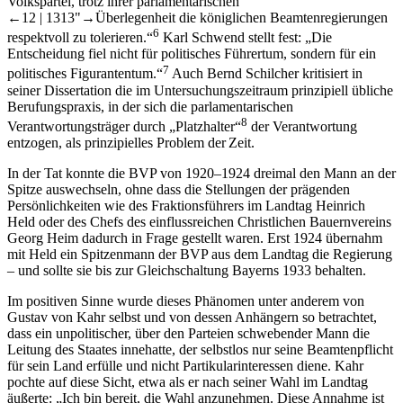
Volkspartei, trotz ihrer parlamentarischen
←12 |
1313"→
Überlegenheit die königlichen Beamtenregierungen
6
respektvoll zu tolerieren.“
Karl Schwend stellt fest: „Die
Entscheidung fiel nicht für politisches Führertum, sondern für ein
7
politisches Figurantentum.“
Auch Bernd Schilcher kritisiert in
seiner Dissertation die im Untersuchungszeitraum prinzipiell übliche
Berufungspraxis, in der sich die parlamentarischen
8
Verantwortungsträger durch „Platzhalter“
der Verantwortung
entzogen, als prinzipielles Problem der Zeit.
In der Tat konnte die BVP von 1920–1924 dreimal den Mann an der
Spitze auswechseln, ohne dass die Stellungen der prägenden
Persönlichkeiten wie des Fraktionsführers im Landtag Heinrich
Held oder des Chefs des einflussreichen Christlichen Bauernvereins
Georg Heim dadurch in Frage gestellt waren. Erst 1924 übernahm
mit Held ein Spitzenmann der BVP aus dem Landtag die Regierung
– und sollte sie bis zur Gleichschaltung Bayerns 1933 behalten.
Im positiven Sinne wurde dieses Phänomen unter anderem von
Gustav von Kahr selbst und von dessen Anhängern so betrachtet,
dass ein unpolitischer, über den Parteien schwebender Mann die
Leitung des Staates innehatte, der selbstlos nur seine Beamtenpflicht
für sein Land erfülle und nicht Partikularinteressen diene. Kahr
pochte auf diese Sicht, etwa als er nach seiner Wahl im Landtag
äußerte: „Ich bin bereit, die Wahl anzunehmen. Diese Annahme ist