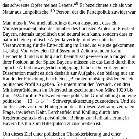
9
das schwerste Opfer meines Lebens.“
Er bezeichnete sich als von
10
Natur aus „unpolitische“
Person, der die Parteipolitik zuwider war.
Man muss in Wahrheit allerdings davon ausgehen, dass ein
Ministerpräsident, also der Inhaber des höchsten Amtes im Freistaat
Bayern, niemals unpolitisch und neutral sein kann, sondern dass er
natürlich eine politische Agenda verfolgt und wesentliche
Verantwortung für die Entwicklung im Land, so wie sie gekommen
ist, trägt. Von wievielen Einflüssen und Zeitumständen Kahr,
Lerchenfeld und Knilling auch beeinflusst gewesen sein mögen – in
ihrer Position an der Spitze Bayerns müssen sie das Land durch ihre
tägliche Arbeit unweigerlich mitgeprägt haben. Die vorliegende
Dissertation macht es sich deshalb zur Aufgabe, den bislang nur am
Rande der Forschung beachteten „Beamtenministerpräsidenten“ ein
politisches Profil zu geben. Sie unternimmt den Versuch, den drei
Ministerpräsidenten im Untersuchungszeitraum von März 1920 bis
Juni 1924 für ihre Amtszeiten eine politische Grundhaltung und eine
politische
←13 |
1414"→
Schwerpunktsetzung zuzuordnen. Und sie
tut dies stets vor dem Hintergrund der für diesen Zeitraum zentralen
Frage, inwiefern Kahr, Lerchenfeld und Knilling durch ihre
Regierungspraxis ein persönlicher Beitrag zur Radikalisierung in
Bayern bis hin zum Hitlerputsch zuzuschreiben ist.
Um dieses Ziel einer politischen Charakterisierung und einer