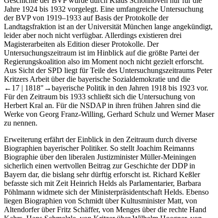
Geschichte der BVP wurde durch Klaus Schönhoven nur für die
Jahre 1924 bis 1932 vorgelegt. Eine umfangreiche Untersuchung
der BVP von 1919–1933 auf Basis der Protokolle der
Landtagsfraktion ist an der Universität München lange angekündigt,
leider aber noch nicht verfügbar. Allerdings existieren drei
Magisterarbeiten als Edition dieser Protokolle. Der
Untersuchungszeitraum ist im Hinblick auf die größte Partei der
Regierungskoalition also im Moment noch nicht gezielt erforscht.
Aus Sicht der SPD liegt für Teile des Untersuchungszeitraums Peter
Kritzers Arbeit über die bayerische Sozialdemokratie und die
←17 |
1818"→bayerische Politik in den Jahren 1918 bis 1923 vor.
Für den Zeitraum bis 1933 schließt sich die Untersuchung von
Herbert Kral an. Für die NSDAP in ihren frühen Jahren sind die
Werke von Georg Franz-Willing, Gerhard Schulz und Werner Maser
zu nennen.
Erweiterung erfährt der Einblick in den Zeitraum durch diverse
Biographien bayerischer Politiker. So stellt Joachim Reimanns
Biographie über den liberalen Justizminister Müller-Meiningen
sicherlich einen wertvollen Beitrag zur Geschichte der DDP in
Bayern dar, die bislang sehr dürftig erforscht ist. Richard Keßler
befasste sich mit Zeit Heinrich Helds als Parlamentarier, Barbara
Pöhlmann widmete sich der Ministerpräsidentschaft Helds. Ebenso
liegen Biographien von Schmidt über Kultusminister Matt, von
Altendorfer über Fritz Schäffer, von Menges über die rechte Hand