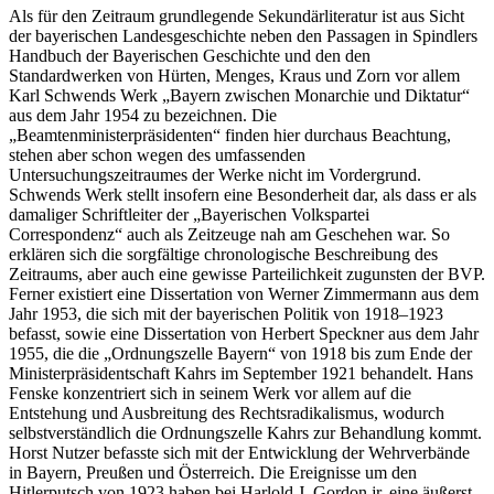
Als für den Zeitraum grundlegende Sekundärliteratur ist aus Sicht
der bayerischen Landesgeschichte neben den Passagen in Spindlers
Handbuch der Bayerischen Geschichte und den den
Standardwerken von Hürten, Menges, Kraus und Zorn vor allem
Karl Schwends Werk „Bayern zwischen Monarchie und Diktatur“
aus dem Jahr 1954 zu bezeichnen. Die
„Beamtenministerpräsidenten“ finden hier durchaus Beachtung,
stehen aber schon wegen des umfassenden
Untersuchungszeitraumes der Werke nicht im Vordergrund.
Schwends Werk stellt insofern eine Besonderheit dar, als dass er als
damaliger Schriftleiter der „Bayerischen Volkspartei
Correspondenz“ auch als Zeitzeuge nah am Geschehen war. So
erklären sich die sorgfältige chronologische Beschreibung des
Zeitraums, aber auch eine gewisse Parteilichkeit zugunsten der BVP.
Ferner existiert eine Dissertation von Werner Zimmermann aus dem
Jahr 1953, die sich mit der bayerischen Politik von 1918–1923
befasst, sowie eine Dissertation von Herbert Speckner aus dem Jahr
1955, die die „Ordnungszelle Bayern“ von 1918 bis zum Ende der
Ministerpräsidentschaft Kahrs im September 1921 behandelt. Hans
Fenske konzentriert sich in seinem Werk vor allem auf die
Entstehung und Ausbreitung des Rechtsradikalismus, wodurch
selbstverständlich die Ordnungszelle Kahrs zur Behandlung kommt.
Horst Nutzer befasste sich mit der Entwicklung der Wehrverbände
in Bayern, Preußen und Österreich. Die Ereignisse um den
Hitlerputsch von 1923 haben bei Harlold J. Gordon jr. eine äußerst