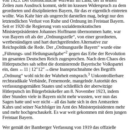
von 1923. Der offensichtliche Wirrwarr im Land, der in seinen
Zeilen zum Ausdruck kommt, steht im krassen Widerspruch zu dem
geordneten und disziplinierten Bayern, für das er eigentlich eintreten
wollte. Was Kahr hier als ungerecht darstellen mag, belegt nur den
letztendlichen Verlust von Ruhe und Ordnung im Freistaat Bayern.
Seit er 1920 die Regierung vom sozialdemokratischen
Ministerpräsidenten Johannes Hoffmann übernommen hatte, war
von Bayern oft als der „Ordnungszelle“, von einer geordneten,
wertbeständigen und hart durchgreifenden Alternative zur
Reichspolitik die Rede. Der „Ordnungszelle Bayern“ wurde eine
2
„Führungs- und Heilungsaufgabe“
gegen das Erbe der Revolution
im gesamten Deutschen Reich zugesprochen. Nach dem Chaos des
Hitlerputsches sah selbst die dominierende Bayerische Volkspartei
ein, dass
←11 |
12"12"→
diese Inanspruchnahme des Begriffs
3
„Ordnung“ wohl nicht der Wahrheit entsprach.
Unkontrollierbare
rechtsradikale Verbände, Fememorde, mangelnde Autorität des
verfassungsgemäßen Staates und schließlich der aberwitzige
Hitlerputsch im Bürgerbräukeller am 8. November 1923, indem
über Stunden viele in Bayern nicht mehr wussten, wer nun das
Sagen hatte und wer nicht – all das hatte sich in den Amtszeiten
Kahrs und seiner Nachfolger im Amt des Ministerpräsidenten mehr
und mehr hochgeschaukelt. Es war weit gekommen mit dem jungen
Freistaat Bayern.
Wer gemäß der Bamberger Verfassung von 1919 das offizielle