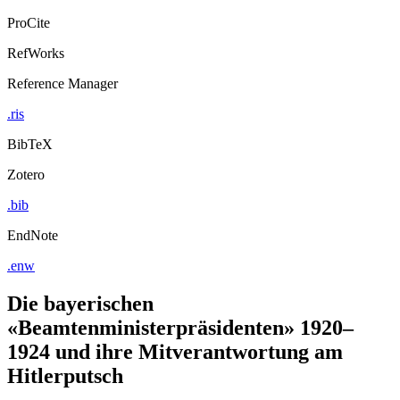
ProCite
RefWorks
Reference Manager
.ris
BibTeX
Zotero
.bib
EndNote
.enw
Die bayerischen
«Beamtenministerpräsidenten» 1920–
1924 und ihre Mitverantwortung am
Hitlerputsch