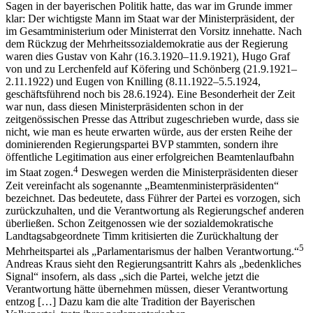
Sagen in der bayerischen Politik hatte, das war im Grunde immer
klar: Der wichtigste Mann im Staat war der Ministerpräsident, der
im Gesamtministerium oder Ministerrat den Vorsitz innehatte. Nach
dem Rückzug der Mehrheitssozialdemokratie aus der Regierung
waren dies Gustav von Kahr (16.3.1920–11.9.1921), Hugo Graf
von und zu Lerchenfeld auf Köfering und Schönberg (21.9.1921–
2.11.1922) und Eugen von Knilling (8.11.1922–5.5.1924,
geschäftsführend noch bis 28.6.1924). Eine Besonderheit der Zeit
war nun, dass diesen Ministerpräsidenten schon in der
zeitgenössischen Presse das Attribut zugeschrieben wurde, dass sie
nicht, wie man es heute erwarten würde, aus der ersten Reihe der
dominierenden Regierungspartei BVP stammten, sondern ihre
öffentliche Legitimation aus einer erfolgreichen Beamtenlaufbahn
4
im Staat zogen.
Deswegen werden die Ministerpräsidenten dieser
Zeit vereinfacht als sogenannte „Beamtenministerpräsidenten“
bezeichnet. Das bedeutete, dass Führer der Partei es vorzogen, sich
zurückzuhalten, und die Verantwortung als Regierungschef anderen
überließen. Schon Zeitgenossen wie der sozialdemokratische
Landtagsabgeordnete Timm kritisierten die Zurückhaltung der
5
Mehrheitspartei als „Parlamentarismus der halben Verantwortung.“
Andreas Kraus sieht den Regierungsantritt Kahrs als „bedenkliches
Signal“ insofern, als dass „sich die Partei, welche jetzt die
Verantwortung hätte übernehmen müssen, dieser Verantwortung
entzog […] Dazu kam die alte Tradition der Bayerischen