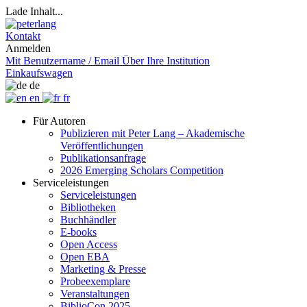
Lade Inhalt...
Kontakt
Anmelden
Mit Benutzername / Email
Über Ihre Institution
Einkaufswagen
de
en
fr
Für Autoren
Publizieren mit Peter Lang – Akademische
Veröffentlichungen
Publikationsanfrage
2026 Emerging Scholars Competition
Serviceleistungen
Serviceleistungen
Bibliotheken
Buchhändler
E-books
Open Access
Open EBA
Marketing & Presse
Probeexemplare
Veranstaltungen
BiblioCon 2025