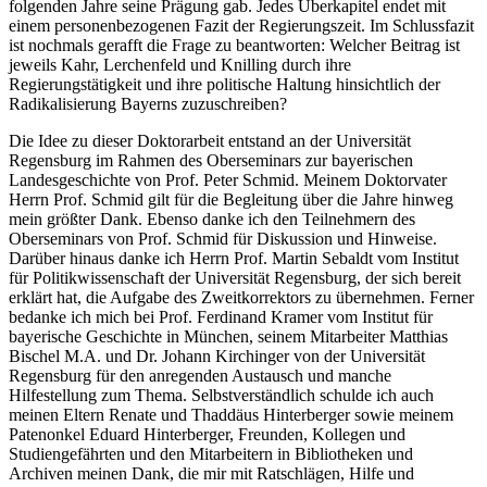
folgenden Jahre seine Prägung gab. Jedes Überkapitel endet mit
einem personenbezogenen Fazit der Regierungszeit. Im Schlussfazit
ist nochmals gerafft die Frage zu beantworten: Welcher Beitrag ist
jeweils Kahr, Lerchenfeld und Knilling durch ihre
Regierungstätigkeit und ihre politische Haltung hinsichtlich der
Radikalisierung Bayerns zuzuschreiben?
Die Idee zu dieser Doktorarbeit entstand an der Universität
Regensburg im Rahmen des Oberseminars zur bayerischen
Landesgeschichte von Prof. Peter Schmid. Meinem Doktorvater
Herrn Prof. Schmid gilt für die Begleitung über die Jahre hinweg
mein größter Dank. Ebenso danke ich den Teilnehmern des
Oberseminars von Prof. Schmid für Diskussion und Hinweise.
Darüber hinaus danke ich Herrn Prof. Martin Sebaldt vom Institut
für Politikwissenschaft der Universität Regensburg, der sich bereit
erklärt hat, die Aufgabe des Zweitkorrektors zu übernehmen. Ferner
bedanke ich mich bei Prof. Ferdinand Kramer vom Institut für
bayerische Geschichte in München, seinem Mitarbeiter Matthias
Bischel M.A. und Dr. Johann Kirchinger von der Universität
Regensburg für den anregenden Austausch und manche
Hilfestellung zum Thema. Selbstverständlich schulde ich auch
meinen Eltern Renate und Thaddäus Hinterberger sowie meinem
Patenonkel Eduard Hinterberger, Freunden, Kollegen und
Studiengefährten und den Mitarbeitern in Bibliotheken und
Archiven meinen Dank, die mir mit Ratschlägen, Hilfe und