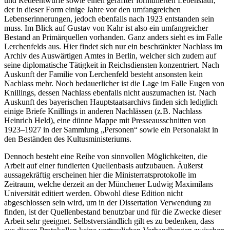
und Redeentwürfe sowie einen geraffter formulierten Lebenslauf,
der in dieser Form einige Jahre vor den umfangreichen
Lebenserinnerungen, jedoch ebenfalls nach 1923 entstanden sein
muss. Im Blick auf Gustav von Kahr ist also ein umfangreicher
Bestand an Primärquellen vorhanden. Ganz anders sieht es im Falle
Lerchenfelds aus. Hier findet sich nur ein beschränkter Nachlass im
Archiv des Auswärtigen Amtes in Berlin, welcher sich zudem auf
seine diplomatische Tätigkeit in Reichsdiensten konzentriert. Nach
Auskunft der Familie von Lerchenfeld besteht ansonsten kein
Nachlass mehr. Noch bedauerlicher ist die Lage im Falle Eugen von
Knillings, dessen Nachlass ebenfalls nicht auszumachen ist. Nach
Auskunft des bayerischen Hauptstaatsarchivs finden sich lediglich
einige Briefe Knillings in anderen Nachlässen (z.B. Nachlass
Heinrich Held), eine dünne Mappe mit Presseausschnitten von
1923–1927 in der Sammlung „Personen“ sowie ein Personalakt in
den Beständen des Kultusministeriums.
Dennoch besteht eine Reihe von sinnvollen Möglichkeiten, die
Arbeit auf einer fundierten Quellenbasis aufzubauen. Äußerst
aussagekräftig erscheinen hier die Ministerratsprotokolle im
Zeitraum, welche derzeit an der Münchener Ludwig Maximilans
Universität editiert werden. Obwohl diese Edition nicht
abgeschlossen sein wird, um in der Dissertation Verwendung zu
finden, ist der Quellenbestand benutzbar und für die Zwecke dieser
Arbeit sehr geeignet. Selbstverständlich gilt es zu bedenken, dass