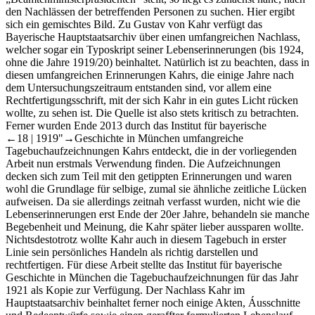
den Nachlässen der betreffenden Personen zu suchen. Hier ergibt
sich ein gemischtes Bild. Zu Gustav von Kahr verfügt das
Bayerische Hauptstaatsarchiv über einen umfangreichen Nachlass,
welcher sogar ein Typoskript seiner Lebenserinnerungen (bis 1924,
ohne die Jahre 1919/20) beinhaltet. Natürlich ist zu beachten, dass in
diesen umfangreichen Erinnerungen Kahrs, die einige Jahre nach
dem Untersuchungszeitraum entstanden sind, vor allem eine
Rechtfertigungsschrift, mit der sich Kahr in ein gutes Licht rücken
wollte, zu sehen ist. Die Quelle ist also stets kritisch zu betrachten.
Ferner wurden Ende 2013 durch das Institut für bayerische
←18 |
1919"→Geschichte in München umfangreiche
Tagebuchaufzeichnungen Kahrs entdeckt, die in der vorliegenden
Arbeit nun erstmals Verwendung finden. Die Aufzeichnungen
decken sich zum Teil mit den getippten Erinnerungen und waren
wohl die Grundlage für selbige, zumal sie ähnliche zeitliche Lücken
aufweisen. Da sie allerdings zeitnah verfasst wurden, nicht wie die
Lebenserinnerungen erst Ende der 20er Jahre, behandeln sie manche
Begebenheit und Meinung, die Kahr später lieber aussparen wollte.
Nichtsdestotrotz wollte Kahr auch in diesem Tagebuch in erster
Linie sein persönliches Handeln als richtig darstellen und
rechtfertigen. Für diese Arbeit stellte das Institut für bayerische
Geschichte in München die Tagebuchaufzeichnungen für das Jahr
1921 als Kopie zur Verfügung. Der Nachlass Kahr im
Hauptstaatsarchiv beinhaltet ferner noch einige Akten, Áusschnitte