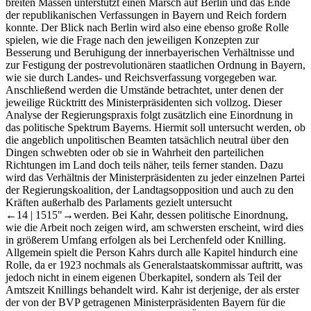
breiten Massen unterstützt einen Marsch auf Berlin und das Ende
der republikanischen Verfassungen in Bayern und Reich fordern
konnte. Der Blick nach Berlin wird also eine ebenso große Rolle
spielen, wie die Frage nach den jeweiligen Konzepten zur
Besserung und Beruhigung der innerbayerischen Verhältnisse und
zur Festigung der postrevolutionären staatlichen Ordnung in Bayern,
wie sie durch Landes- und Reichsverfassung vorgegeben war.
Anschließend werden die Umstände betrachtet, unter denen der
jeweilige Rücktritt des Ministerpräsidenten sich vollzog. Dieser
Analyse der Regierungspraxis folgt zusätzlich eine Einordnung in
das politische Spektrum Bayerns. Hiermit soll untersucht werden, ob
die angeblich unpolitischen Beamten tatsächlich neutral über den
Dingen schwebten oder ob sie in Wahrheit den parteilichen
Richtungen im Land doch teils näher, teils ferner standen. Dazu
wird das Verhältnis der Ministerpräsidenten zu jeder einzelnen Partei
der Regierungskoalition, der Landtagsopposition und auch zu den
Kräften außerhalb des Parlaments gezielt untersucht
←14 |
1515"→werden. Bei Kahr, dessen politische Einordnung,
wie die Arbeit noch zeigen wird, am schwersten erscheint, wird dies
in größerem Umfang erfolgen als bei Lerchenfeld oder Knilling.
Allgemein spielt die Person Kahrs durch alle Kapitel hindurch eine
Rolle, da er 1923 nochmals als Generalstaatskommissar auftritt, was
jedoch nicht in einem eigenen Überkapitel, sondern als Teil der
Amtszeit Knillings behandelt wird. Kahr ist derjenige, der als erster
der von der BVP getragenen Ministerpräsidenten Bayern für die