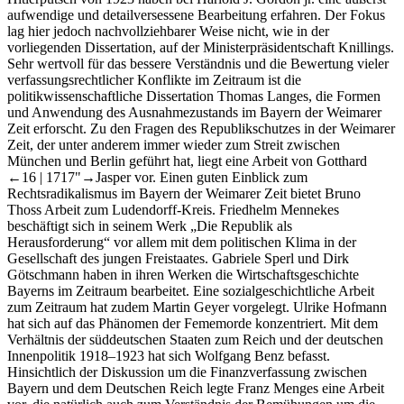
aufwendige und detailversessene Bearbeitung erfahren. Der Fokus
lag hier jedoch nachvollziehbarer Weise nicht, wie in der
vorliegenden Dissertation, auf der Ministerpräsidentschaft Knillings.
Sehr wertvoll für das bessere Verständnis und die Bewertung vieler
verfassungsrechtlicher Konflikte im Zeitraum ist die
politikwissenschaftliche Dissertation Thomas Langes, die Formen
und Anwendung des Ausnahmezustands im Bayern der Weimarer
Zeit erforscht. Zu den Fragen des Republikschutzes in der Weimarer
Zeit, der unter anderem immer wieder zum Streit zwischen
München und Berlin geführt hat, liegt eine Arbeit von Gotthard
←16 |
1717"→Jasper vor. Einen guten Einblick zum
Rechtsradikalismus im Bayern der Weimarer Zeit bietet Bruno
Thoss Arbeit zum Ludendorff-Kreis. Friedhelm Mennekes
beschäftigt sich in seinem Werk „Die Republik als
Herausforderung“ vor allem mit dem politischen Klima in der
Gesellschaft des jungen Freistaates. Gabriele Sperl und Dirk
Götschmann haben in ihren Werken die Wirtschaftsgeschichte
Bayerns im Zeitraum bearbeitet. Eine sozialgeschichtliche Arbeit
zum Zeitraum hat zudem Martin Geyer vorgelegt. Ulrike Hofmann
hat sich auf das Phänomen der Fememorde konzentriert. Mit dem
Verhältnis der süddeutschen Staaten zum Reich und der deutschen
Innenpolitik 1918–1923 hat sich Wolfgang Benz befasst.
Hinsichtlich der Diskussion um die Finanzverfassung zwischen
Bayern und dem Deutschen Reich legte Franz Menges eine Arbeit