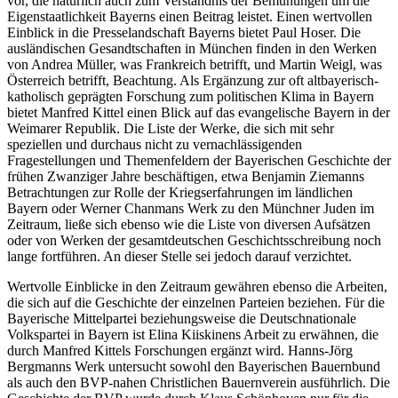
vor, die natürlich auch zum Verständnis der Bemühungen um die
Eigenstaatlichkeit Bayerns einen Beitrag leistet. Einen wertvollen
Einblick in die Presselandschaft Bayerns bietet Paul Hoser. Die
ausländischen Gesandtschaften in München finden in den Werken
von Andrea Müller, was Frankreich betrifft, und Martin Weigl, was
Österreich betrifft, Beachtung. Als Ergänzung zur oft altbayerisch-
katholisch geprägten Forschung zum politischen Klima in Bayern
bietet Manfred Kittel einen Blick auf das evangelische Bayern in der
Weimarer Republik. Die Liste der Werke, die sich mit sehr
speziellen und durchaus nicht zu vernachlässigenden
Fragestellungen und Themenfeldern der Bayerischen Geschichte der
frühen Zwanziger Jahre beschäftigen, etwa Benjamin Ziemanns
Betrachtungen zur Rolle der Kriegserfahrungen im ländlichen
Bayern oder Werner Chanmans Werk zu den Münchner Juden im
Zeitraum, ließe sich ebenso wie die Liste von diversen Aufsätzen
oder von Werken der gesamtdeutschen Geschichtsschreibung noch
lange fortführen. An dieser Stelle sei jedoch darauf verzichtet.
Wertvolle Einblicke in den Zeitraum gewähren ebenso die Arbeiten,
die sich auf die Geschichte der einzelnen Parteien beziehen. Für die
Bayerische Mittelpartei beziehungsweise die Deutschnationale
Volkspartei in Bayern ist Elina Kiiskinens Arbeit zu erwähnen, die
durch Manfred Kittels Forschungen ergänzt wird. Hanns-Jörg
Bergmanns Werk untersucht sowohl den Bayerischen Bauernbund
als auch den BVP-nahen Christlichen Bauernverein ausführlich. Die