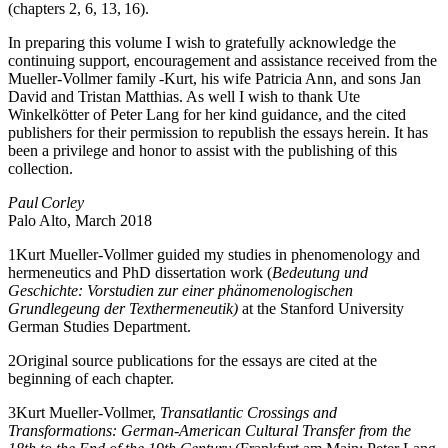
(
chapters 2
,
6
,
13
,
16
).
In preparing this volume I wish to gratefully acknowledge the
continuing support, encouragement and assistance received from the
Mueller-Vollmer family -Kurt, his wife Patricia Ann, and sons Jan
David and Tristan Matthias. As well I wish to thank Ute
Winkelkötter of Peter Lang for her kind guidance, and the cited
publishers for their permission to republish the essays herein. It has
been a privilege and honor to assist with the publishing of this
collection.
Paul Corley
Palo Alto, March 2018
1
Kurt Mueller-Vollmer guided my studies in phenomenology and
hermeneutics and PhD dissertation work (
Bedeutung und
Geschichte: Vorstudien zur einer phänomenologischen
Grundlegeung der Texthermeneutik)
at the Stanford University
German Studies Department.
2
Original source publications for the essays are cited at the
beginning of each chapter.
3
Kurt Mueller-Vollmer,
Transatlantic Crossings and
Transformations: German-American Cultural Transfer from the