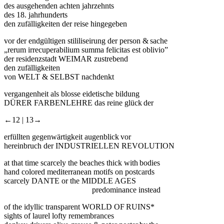
des ausgehenden achten jahrzehnts
des 18. jahrhunderts
den zufälligkeiten der reise hingegeben
vor der endgültigen stililiseirung der person & sache
„rerum irrecuperabilium summa felicitas est oblivio”
der residenzstadt WEIMAR zustrebend
den zufälligkeiten
von WELT & SELBST nachdenkt
vergangenheit als blosse eidetische bildung
DÜRER FARBENLEHRE das reine glück der
←12 |
13→
erfüllten gegenwärtigkeit augenblick vor
hereinbruch der INDUSTRIELLEN REVOLUTION
at that time scarcely the beaches thick with bodies
hand colored mediterranean motifs on postcards
scarcely DANTE or the MIDDLE AGES
predominance instead
of the idyllic transparent WORLD OF RUINS*
sights of laurel lofty remembrances