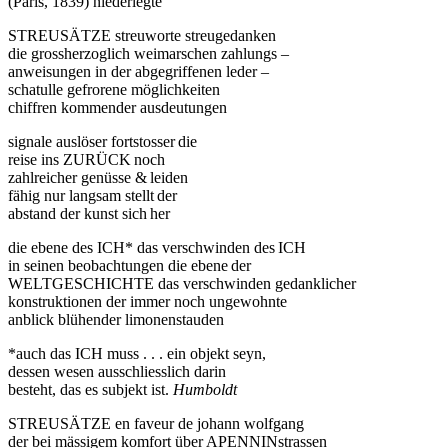
(Paris, 1839) niederlegte
STREUSÄTZE streuworte streugedanken
die grossherzoglich weimarschen zahlungs –
anweisungen in der abgegriffenen leder –
schatulle gefrorene möglichkeiten
chiffren kommender ausdeutungen
signale auslöser fortstosser die
reise ins ZURÜCK noch
zahlreicher genüsse & leiden
fähig nur langsam stellt der
abstand der kunst sich her
die ebene des ICH* das verschwinden des ICH
in seinen beobachtungen die ebene der
WELTGESCHICHTE das verschwinden gedanklicher
konstruktionen der immer noch ungewohnte
anblick blühender limonenstauden
*auch das ICH muss . . . ein objekt seyn,
dessen wesen ausschliesslich darin
besteht, das es subjekt ist.
Humboldt
STREUSÄTZE en faveur de johann wolfgang
der bei mässigem komfort über APENNINstrassen