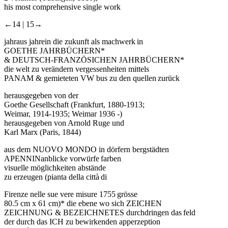
his most comprehensive single work
←14 |
15→
jahraus jahrein die zukunft als machwerk in
GOETHE JAHRBÜCHERN*
& DEUTSCH-FRANZÖSICHEN JAHRBÜCHERN*
die welt zu verändern vergessenheiten mittels
PANAM & gemieteten VW bus zu den quellen zurück
herausgegeben von der
Goethe Gesellschaft (Frankfurt, 1880-1913;
Weimar, 1914-1935; Weimar 1936 -)
herausgegeben von Arnold Ruge und
Karl Marx (Paris, 1844)
aus dem NUOVO MONDO in dörfern bergstädten
APENNINanblicke vorwürfe farben
visuelle möglichkeiten abstände
zu erzeugen (pianta della città di
Firenze nelle sue vere misure 1755 grösse
80.5 cm x 61 cm)* die ebene wo sich ZEICHEN
ZEICHNUNG & BEZEICHNETES durchdringen das feld
der durch das ICH zu bewirkenden apperzeption