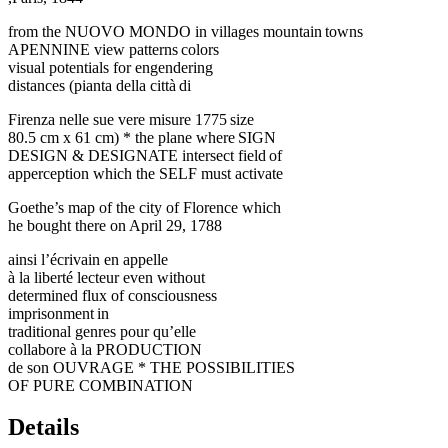
from the NUOVO MONDO in villages mountain towns
APENNINE view patterns colors
visual potentials for engendering
distances (pianta della città di
Firenza nelle sue vere misure 1775 size
80.5 cm x 61 cm) * the plane where SIGN
DESIGN & DESIGNATE intersect field of
apperception which the SELF must activate
Goethe’s map of the city of Florence which
he bought there on April 29, 1788
ainsi l’écrivain en appelle
à la liberté lecteur even without
determined flux of consciousness
imprisonment in
traditional genres pour qu’elle
collabore à la PRODUCTION
de son OUVRAGE * THE POSSIBILITIES
OF PURE COMBINATION
Details