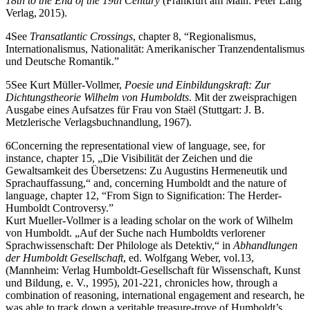
18th to the End of the 19th Century
(Frankfurt am Main: Peter Lang
Verlag, 2015).
4
See
Transatlantic Crossings
,
chapter 8
, “Regionalismus,
Internationalismus, Nationalität: Amerikanischer Tranzendentalismus
und Deutsche Romantik.”
5
See Kurt Müller-Vollmer,
Poesie und Einbildungskraft: Zur
Dichtungstheorie Wilhelm von Humboldts
. Mit der zweisprachigen
Ausgabe eines Aufsatzes für Frau von Staël (Stuttgart: J. B.
Metzlerische Verlagsbuchnandlung, 1967).
6
Concerning the representational view of language, see, for
instance,
chapter 15
, „Die Visibilität der Zeichen und die
Gewaltsamkeit des Übersetzens: Zu Augustins Hermeneutik und
Sprachauffassung,“ and, concerning Humboldt and the nature of
language,
chapter 12
, “From Sign to Signification: The Herder-
Humboldt Controversy.”
Kurt Mueller-Vollmer is a leading scholar on the work of Wilhelm
von Humboldt. „Auf der Suche nach Humboldts verlorener
Sprachwissenschaft: Der Philologe als Detektiv,“ in
Abhandlungen
der Humboldt Gesellschaft
, ed. Wolfgang Weber, vol.13,
(Mannheim: Verlag Humboldt-Gesellschaft für Wissenschaft, Kunst
und Bildung, e. V., 1995), 201-221, chronicles how, through a
combination of reasoning, international engagement and research, he
was able to track down a veritable treasure-trove of Humboldt’s