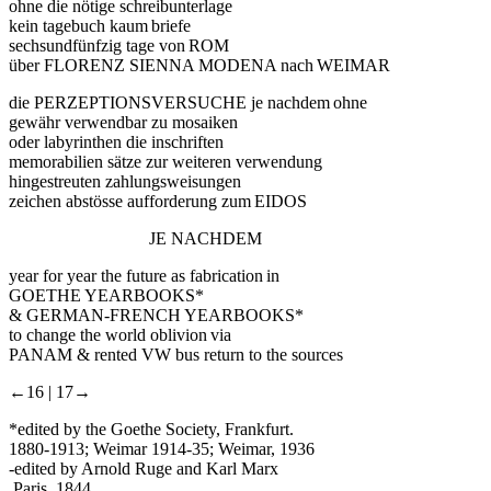
ohne die nötige schreibunterlage
kein tagebuch kaum briefe
sechsundfünfzig tage von ROM
über FLORENZ SIENNA MODENA nach WEIMAR
die PERZEPTIONSVERSUCHE je nachdem ohne
gewähr verwendbar zu mosaiken
oder labyrinthen die inschriften
memorabilien sätze zur weiteren verwendung
hingestreuten zahlungsweisungen
zeichen abstösse aufforderung zum EIDOS
JE NACHDEM
year for year the future as fabrication in
GOETHE YEARBOOKS*
& GERMAN-FRENCH YEARBOOKS*
to change the world oblivion via
PANAM & rented VW bus return to the sources
←16 |
17→
*edited by the Goethe Society, Frankfurt.
1880-1913; Weimar 1914-35; Weimar, 1936
-edited by Arnold Ruge and Karl Marx
,Paris, 1844