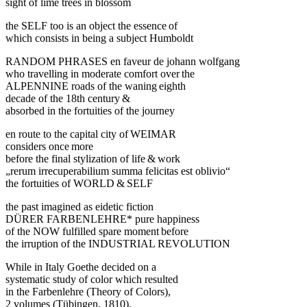
sight of lime trees in blossom
the SELF too is an object the essence of
which consists in being a subject Humboldt
RANDOM PHRASES en faveur de johann wolfgang
who travelling in moderate comfort over the
ALPENNINE roads of the waning eighth
decade of the 18th century &
absorbed in the fortuities of the journey
en route to the capital city of WEIMAR
considers once more
before the final stylization of life & work
„rerum irrecuperabilium summa felicitas est oblivio“
the fortuities of WORLD & SELF
the past imagined as eidetic fiction
DÜRER FARBENLEHRE* pure happiness
of the NOW fulfilled spare moment before
the irruption of the INDUSTRIAL REVOLUTION
While in Italy Goethe decided on a
systematic study of color which resulted
in the Farbenlehre (Theory of Colors),
2 volumes (Tübingen, 1810),