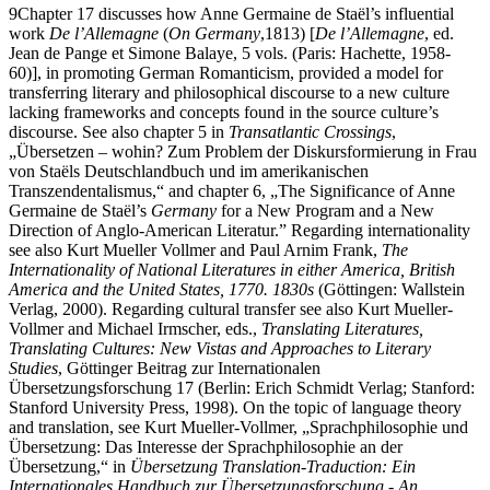
9
Chapter 17
discusses how Anne Germaine de Staël’s influential
work
De l’Allemagne
(
On Germany
,1813) [
De l’Allemagne
, ed.
Jean de Pange et Simone Balaye, 5 vols. (Paris: Hachette, 1958-
60)], in promoting German Romanticism, provided a model for
transferring literary and philosophical discourse to a new culture
lacking frameworks and concepts found in the source culture’s
discourse. See also
chapter 5
in
Transatlantic Crossings
,
„Übersetzen – wohin? Zum Problem der Diskursformierung in Frau
von Staëls Deutschlandbuch und im amerikanischen
Transzendentalismus,“ and
chapter 6
, „The Significance of Anne
Germaine de Staël’s
Germany
for a New Program and a New
Direction of Anglo-American Literatur.” Regarding internationality
see also Kurt Mueller Vollmer and Paul Arnim Frank,
The
Internationality of National Literatures in either America, British
America and the United States, 1770. 1830s
(Göttingen: Wallstein
Verlag, 2000). Regarding cultural transfer see also Kurt Mueller-
Vollmer and Michael Irmscher, eds.,
Translating Literatures,
Translating Cultures: New Vistas and Approaches to Literary
Studies
, Göttinger Beitrag zur Internationalen
Übersetzungsforschung 17 (Berlin: Erich Schmidt Verlag; Stanford:
Stanford University Press, 1998). On the topic of language theory
and translation, see Kurt Mueller-Vollmer, „Sprachphilosophie und
Übersetzung: Das Interesse der Sprachphilosophie an der
Übersetzung,“ in
Übersetzung Translation-Traduction: Ein
Internationales Handbuch zur Übersetzungsforschung - An