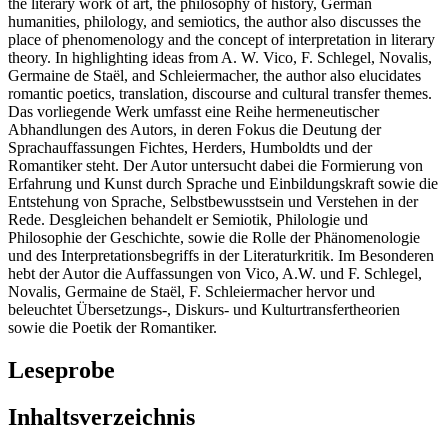
the literary work of art, the philosophy of history, German
humanities, philology, and semiotics, the author also discusses the
place of phenomenology and the concept of interpretation in literary
theory. In highlighting ideas from A. W. Vico, F. Schlegel, Novalis,
Germaine de Staël, and Schleiermacher, the author also elucidates
romantic poetics, translation, discourse and cultural transfer themes.
Das vorliegende Werk umfasst eine Reihe hermeneutischer
Abhandlungen des Autors, in deren Fokus die Deutung der
Sprachauffassungen Fichtes, Herders, Humboldts und der
Romantiker steht. Der Autor untersucht dabei die Formierung von
Erfahrung und Kunst durch Sprache und Einbildungskraft sowie die
Entstehung von Sprache, Selbstbewusstsein und Verstehen in der
Rede. Desgleichen behandelt er Semiotik, Philologie und
Philosophie der Geschichte, sowie die Rolle der Phänomenologie
und des Interpretationsbegriffs in der Literaturkritik. Im Besonderen
hebt der Autor die Auffassungen von Vico, A.W. und F. Schlegel,
Novalis, Germaine de Staël, F. Schleiermacher hervor und
beleuchtet Übersetzungs-, Diskurs- und Kulturtransfertheorien
sowie die Poetik der Romantiker.
Leseprobe
Inhaltsverzeichnis