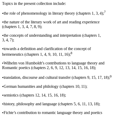
Topics in the present collection include:
7
•
the role of phenomenology in literary theory (
chapters 1
,
3
,
4
);
•
the nature of the literary work of art and reading experience
(
chapters 1
,
3
,
4
,
7
,
8
,
9
);
•
the concepts of understanding and interpretation (
chapters 1
,
3
,
4
,
7
);
•
towards a definition and clarification of the concept of
8
hermeneutics (
chapters 1
,
4
,
9
,
10
,
11
,
16
);
•
Wilhelm von Humboldt’s contributions to language theory and
Romantic poetics (
chapters 2
,
6
,
9
,
12
,
13
,
14
,
15
,
16
,
18
);
9
•
translation, discourse and cultural transfer (
chapters 9
,
15
,
17
,
18
);
•
German humanities and philology (
chapters 10
,
11
);
•
semiotics (
chapters 12
,
14
,
15
,
16
,
18
);
•
history, philosophy and language (
chapters 5
,
6
,
11
,
13
,
18
);
•
Fichte’s contribution to romantic language theory and poetics