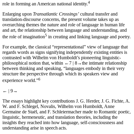
4
role in forming an American national identity.
Enlarging upon
Transatlantic Crossings’
cultural transfer and
translation-discourse concerns, the present volume takes up as
overarching themes the nature and role of language in human life
and art, the relationship between language and understanding, and
5
the role of imagination
in creating and linking language and poetry.
For example, the classical “representational” view of language that
regards words as signs signifying independently existing entities is
contrasted with Wilhelm von Humboldt’s pioneering linguistic-
philosophical notion that, within
←7 |
8→
the intimate relationship
between thinking and speaking, “languages embody in their very
structure the perspective through which its speakers view and
6
experience world.”
← |
9→
The essays highlight key contributions J. G. Herder, J. G. Fichte, A.
W. and F. Schlegel, Novalis, Wilhelm von Humboldt, Anne
Germaine de Staël, and F. Schleiermacher made to Romantic poetic,
linguistic, hermeneutic, and translation theories, including the
insights they reached into how language, self-consciousness and
understanding arise in speech acts.