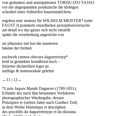
von gedanken und antizipationen TORQUATO TASSO
vor der abgespannten postkutsche die klobigen
schenkel eines frühreifen bauernmädchens
ergeben eine sentenz für WILHELM MEISTER* (oder
FAUST I) pointierte einzelheiten perzeptionsversuche
am detail wo das ganze sich nicht einstellt
später die verarbeitung angesichts von
sie pflanzten mit lust die munteren
bäume der freiheit
nachwelt camera obscura daguerreotyp*
held in gestärkter hemdbrust hoch –
frisierter dichterfürst leger an
staffage & marmorsäule gelehnt
←11 |
12→
*Louis Jaques Mandé Daguerre (1789-1851),
Erfinder des nach ihm benannten Verfahrens
photographischer Wiedergabe, dessen
Prinzipien er (sieben Jahre nach Goethes Tod)
in dem Werke Historique et description
des procédés du daguerréotype et du diorama