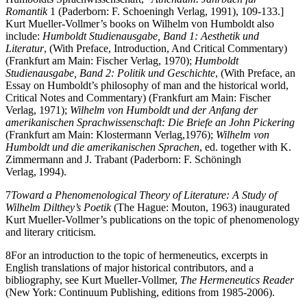
Romantik
1 (Paderborn: F. Schoeningh Verlag, 1991), 109-133.]
Kurt Mueller-Vollmer’s books on Wilhelm von Humboldt also
include:
Humboldt Studienausgabe, Band 1: Aesthetik und
Literatur
, (With Preface, Introduction, And Critical Commentary)
(Frankfurt am Main: Fischer Verlag, 1970);
Humboldt
Studienausgabe, Band 2: Politik und Geschichte
, (With Preface, an
Essay on Humboldt’s philosophy of man and the historical world,
Critical Notes and Commentary) (Frankfurt am Main: Fischer
Verlag, 1971);
Wilhelm von Humboldt und der Anfang der
amerikanischen Sprachwissenschaft: Die Briefe an John Pickering
(Frankfurt am Main: Klostermann Verlag,1976);
Wilhelm von
Humboldt und die amerikanischen Sprachen
, ed. together with K.
Zimmermann and J. Trabant (Paderborn: F. Schöningh
Verlag, 1994).
7
Toward a Phenomenological Theory of Literature: A Study of
Wilhelm Dilthey’s Poetik
(The Hague: Mouton, 1963) inaugurated
Kurt Mueller-Vollmer’s publications on the topic of phenomenology
and literary criticism.
8
For an introduction to the topic of hermeneutics, excerpts in
English translations of major historical contributors, and a
bibliography, see Kurt Mueller-Vollmer,
The Hermeneutics Reader
(New York: Continuum Publishing, editions from 1985-2006).