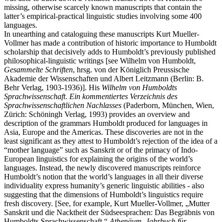
missing, otherwise scarcely known manuscripts that contain the
latter’s empirical-practical linguistic studies involving some 400
languages.
In unearthing and cataloguing these manuscripts Kurt Mueller-
Vollmer has made a contribution of historic importance to Humboldt
scholarship that decisively adds to Humboldt’s previously published
philosophical-linguistic writings [see Wilhelm von Humboldt,
Gesammelte Schriften
, hrsg. von der Königlich Preussische
Akademie der Wissenschaften und Albert Leitzmann (Berlin: B.
Behr Verlag, 1903-1936)]. His
Wilhelm von Humboldts
Sprachwissenschaft
.
Ein kommentiertes Verzeichnis des
Sprachwissenschaftlichen Nachlasses
(Paderborn, München, Wien,
Zürich: Schöningh Verlag, 1993) provides an overview and
description of the grammars Humboldt produced for languages in
Asia, Europe and the Americas. These discoveries are not in the
least significant as they attest to Humboldt’s rejection of the idea of a
“mother language” such as Sanskrit or of the primacy of Indo-
European linguistics for explaining the origins of the world’s
languages. Instead, the newly discovered manuscripts reinforce
Humboldt’s notion that the world’s languages in all their diverse
individuality express humanity’s generic linguistic abilities - also
suggesting that the dimensions of Humboldt’s linguistics require
fresh discovery. [See, for example, Kurt Mueller-Vollmer, „Mutter
Sanskrit und die Nacktheit der Südseesprachen: Das Begräbnis von
Humboldts Sprachwissenschaft,“
Athenäum. Jahrbuch für