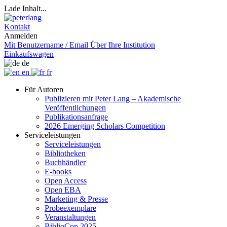
Lade Inhalt...
Kontakt
Anmelden
Mit Benutzername / Email
Über Ihre Institution
Einkaufswagen
de
en
fr
Für Autoren
Publizieren mit Peter Lang – Akademische
Veröffentlichungen
Publikationsanfrage
2026 Emerging Scholars Competition
Serviceleistungen
Serviceleistungen
Bibliotheken
Buchhändler
E-books
Open Access
Open EBA
Marketing & Presse
Probeexemplare
Veranstaltungen
BiblioCon 2025