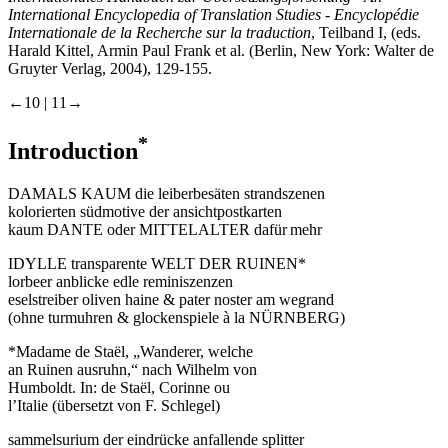
International Encyclopedia of Translation Studies - Encyclopédie
Internationale de la Recherche sur la traduction
, Teilband I, (eds.
Harald Kittel, Armin Paul Frank et al. (Berlin, New York: Walter de
Gruyter Verlag, 2004), 129-155.
←10 |
11→
*
Introduction
DAMALS KAUM die leiberbesäten strandszenen
kolorierten südmotive der ansichtpostkarten
kaum DANTE oder MITTELALTER dafür mehr
IDYLLE transparente WELT DER RUINEN*
lorbeer anblicke edle reminiszenzen
eselstreiber oliven haine & pater noster am wegrand
(ohne turmuhren & glockenspiele à la NÜRNBERG)
*Madame de Staël, „Wanderer, welche
an Ruinen ausruhn,“ nach Wilhelm von
Humboldt. In: de Staël, Corinne ou
l’Italie (übersetzt von F. Schlegel)
sammelsurium der eindrücke anfallende splitter