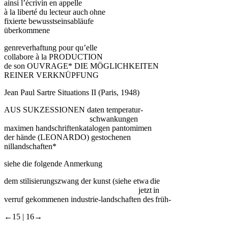
ainsi l’écrivin en appelle
à la liberté du lecteur auch ohne
fixierte bewusstseinsabläufe
überkommene
genreverhaftung pour qu’elle
collabore à la PRODUCTION
de son OUVRAGE* DIE MÖGLICHKEITEN
REINER VERKNÜPFUNG
Jean Paul Sartre Situations II (Paris, 1948)
AUS SUKZESSIONEN daten temperatur-
schwankungen
maximen handschriftenkatalogen pantomimen
der hände (LEONARDO) gestochenen
nillandschaften*
siehe die folgende Anmerkung
dem stilisierungszwang der kunst (siehe etwa die
jetzt in
verruf gekommenen industrie-landschaften des früh-
←15 |
16→