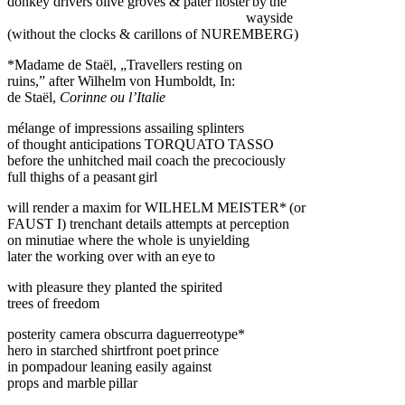
donkey drivers olive groves & pater noster by the
wayside
(without the clocks & carillons of NUREMBERG)
*Madame de Staël, „Travellers resting on
ruins,” after Wilhelm von Humboldt, In:
de Staël,
Corinne ou l’Italie
mélange of impressions assailing splinters
of thought anticipations TORQUATO TASSO
before the unhitched mail coach the precociously
full thighs of a peasant girl
will render a maxim for WILHELM MEISTER* (or
FAUST I) trenchant details attempts at perception
on minutiae where the whole is unyielding
later the working over with an eye to
with pleasure they planted the spirited
trees of freedom
posterity camera obscurra daguerreotype*
hero in starched shirtfront poet prince
in pompadour leaning easily against
props and marble pillar