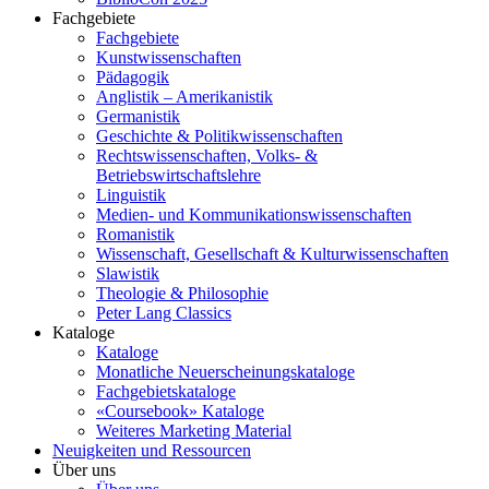
Fachgebiete
Fachgebiete
Kunstwissenschaften
Pädagogik
Anglistik – Amerikanistik
Germanistik
Geschichte & Politikwissenschaften
Rechtswissenschaften, Volks- &
Betriebswirtschaftslehre
Linguistik
Medien- und Kommunikationswissenschaften
Romanistik
Wissenschaft, Gesellschaft & Kulturwissenschaften
Slawistik
Theologie & Philosophie
Peter Lang Classics
Kataloge
Kataloge
Monatliche Neuerscheinungskataloge
Fachgebietskataloge
«Coursebook» Kataloge
Weiteres Marketing Material
Neuigkeiten und Ressourcen
Über uns