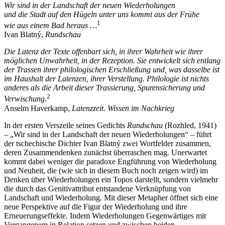
Wir sind in der Landschaft der neuen Wiederholungen
und die Stadt auf den Hügeln unter uns kommt aus der Frühe
1
wie aus einem Bad heraus …
Ivan Blatný,
Rundschau
Die Latenz der Texte offenbart sich, in ihrer Wahrheit wie ihrer
möglichen Unwahrheit, in der Rezeption. Sie entwickelt sich entlang
der Trassen ihrer philologischen Erschließung und, was dasselbe ist
im Haushalt der Latenzen, ihrer Verstellung. Philologie ist nichts
anderes als die Arbeit dieser Trassierung, Spurensicherung und
2
Verwischung.
Anselm Haverkamp,
Latenzzeit. Wissen im Nachkrieg
In der ersten Verszeile seines Gedichts
Rundschau
(Rozhled, 1941)
– „Wir sind in der Landschaft der neuen Wiederholungen“ – führt
der tschechische Dichter Ivan Blatný zwei Wortfelder zusammen,
deren Zusammendenken zunächst überraschen mag. Unerwartet
kommt dabei weniger die paradoxe Engführung von Wiederholung
und Neuheit, die (wie sich in diesem Buch noch zeigen wird) im
Denken über Wiederholungen ein Topos darstellt, sondern vielmehr
die durch das Genitivattribut entstandene Verknüpfung von
Landschaft und Wiederholung. Mit dieser Metapher öffnet sich eine
neue Perspektive auf die Figur der Wiederholung und ihre
Erneuerungseffekte. Indem Wiederholungen Gegenwärtiges mit
Vergangenem in Relation setzen und zwischen beiden