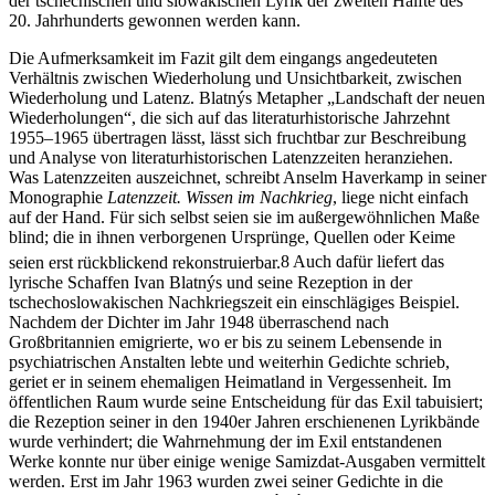
der tschechischen und slowakischen Lyrik der zweiten Hälfte des
20. Jahrhunderts gewonnen werden kann.
Die Aufmerksamkeit im Fazit gilt dem eingangs angedeuteten
Verhältnis zwischen Wiederholung und Unsichtbarkeit, zwischen
Wiederholung und Latenz. Blatnýs Metapher „Landschaft der neuen
Wiederholungen“, die sich auf das literaturhistorische Jahrzehnt
1955–1965 übertragen lässt, lässt sich fruchtbar zur Beschreibung
und Analyse von literaturhistorischen Latenzzeiten heranziehen.
Was Latenzzeiten auszeichnet, schreibt Anselm Haverkamp in seiner
Monographie
Latenzzeit. Wissen im Nachkrieg
, liege nicht einfach
auf der Hand. Für sich selbst seien sie im außergewöhnlichen Maße
blind; die in ihnen verborgenen Ursprünge, Quellen oder Keime
seien erst rückblickend rekonstruierbar.
8
Auch dafür liefert das
lyrische Schaffen Ivan Blatnýs und seine Rezeption in der
tschechoslowakischen Nachkriegszeit ein einschlägiges Beispiel.
Nachdem der Dichter im Jahr 1948 überraschend nach
Großbritannien emigrierte, wo er bis zu seinem Lebensende in
psychiatrischen Anstalten lebte und weiterhin Gedichte schrieb,
geriet er in seinem ehemaligen Heimatland in Vergessenheit. Im
öffentlichen Raum wurde seine Entscheidung für das Exil tabuisiert;
die Rezeption seiner in den 1940er Jahren erschienenen Lyrikbände
wurde verhindert; die Wahrnehmung der im Exil entstandenen
Werke konnte nur über einige wenige Samizdat-Ausgaben vermittelt
werden. Erst im Jahr 1963 wurden zwei seiner Gedichte in die