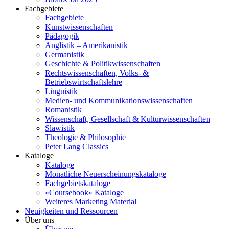
Fachgebiete
Fachgebiete
Kunstwissenschaften
Pädagogik
Anglistik – Amerikanistik
Germanistik
Geschichte & Politikwissenschaften
Rechtswissenschaften, Volks- &
Betriebswirtschaftslehre
Linguistik
Medien- und Kommunikationswissenschaften
Romanistik
Wissenschaft, Gesellschaft & Kulturwissenschaften
Slawistik
Theologie & Philosophie
Peter Lang Classics
Kataloge
Kataloge
Monatliche Neuerscheinungskataloge
Fachgebietskataloge
«Coursebook» Kataloge
Weiteres Marketing Material
Neuigkeiten und Ressourcen
Über uns