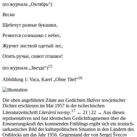
(из журнала „Октябрь“)
Весна
Щебечут разные букашки,
Резвится солнышко с небес,
Журчит листвой одетый лес,
Опять ручьи, сияют пташки!
15
(из журнала „Звезда“)
16
Abbildung 1
: Vaca, Karel „Ohne Titel“
Die oben angeführten Zitate aus Gedichten fiktiver sowjetischer
Dichter erschienen im Mai 1957 in der tschechischen
17
Literaturzeitschrift
Literární noviny
.
← 21 | 22 →
Aus diesen
repräsentativen und fast identischen Gedichtfragmenten über die
Erneuerungskraft des kommenden Frühlings ergibt sich ein ironisch-
sarkastisches Bild der kulturpolitischen Situation in den Ländern des
Ostblocks um das Jahr 1956. Gegenstand der von Sergej Švecov