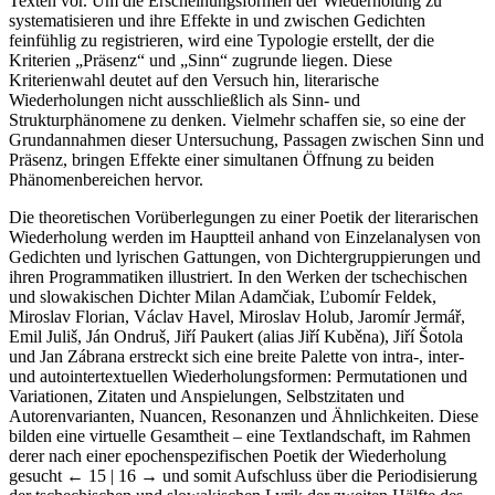
Texten vor. Um die Erscheinungsformen der Wiederholung zu
systematisieren und ihre Effekte in und zwischen Gedichten
feinfühlig zu registrieren, wird eine Typologie erstellt, der die
Kriterien „Präsenz“ und „Sinn“ zugrunde liegen. Diese
Kriterienwahl deutet auf den Versuch hin, literarische
Wiederholungen nicht ausschließlich als Sinn- und
Strukturphänomene zu denken. Vielmehr schaffen sie, so eine der
Grundannahmen dieser Untersuchung, Passagen zwischen Sinn und
Präsenz, bringen Effekte einer simultanen Öffnung zu beiden
Phänomenbereichen hervor.
Die theoretischen Vorüberlegungen zu einer Poetik der literarischen
Wiederholung werden im Hauptteil anhand von Einzelanalysen von
Gedichten und lyrischen Gattungen, von Dichtergruppierungen und
ihren Programmatiken illustriert. In den Werken der tschechischen
und slowakischen Dichter Milan Adamčiak, Ľubomír Feldek,
Miroslav Florian, Václav Havel, Miroslav Holub, Jaromír Jermář,
Emil Juliš, Ján Ondruš, Jiří Paukert (alias Jiří Kuběna), Jiří Šotola
und Jan Zábrana erstreckt sich eine breite Palette von intra-, inter-
und autointertextuellen Wiederholungsformen: Permutationen und
Variationen, Zitaten und Anspielungen, Selbstzitaten und
Autorenvarianten, Nuancen, Resonanzen und Ähnlichkeiten. Diese
bilden eine virtuelle Gesamtheit – eine Textlandschaft, im Rahmen
derer nach einer epochenspezifischen Poetik der Wiederholung
gesucht
← 15 | 16 →
und somit Aufschluss über die Periodisierung