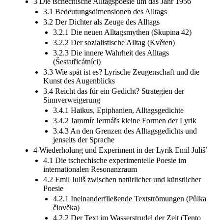
3 Die tschechische Alltagspoesie um das Jahr 1956
3.1 Bedeutungsdimensionen des Alltags
3.2 Der Dichter als Zeuge des Alltags
3.2.1 Die neuen Alltagsmythen (Skupina 42)
3.2.2 Der sozialistische Alltag (Květen)
3.2.3 Die innere Wahrheit des Alltags
(Šestatřicátníci)
3.3 Wie spät ist es? Lyrische Zeugenschaft und die
Kunst des Augenblicks
3.4 Reicht das für ein Gedicht? Strategien der
Sinnverweigerung
3.4.1 Haikus, Epiphanien, Alltagsgedichte
3.4.2 Jaromír Jermářs kleine Formen der Lyrik
3.4.3 An den Grenzen des Alltagsgedichts und
jenseits der Sprache
4 Wiederholung und Experiment in der Lyrik Emil Juliš’
4.1 Die tschechische experimentelle Poesie im
internationalen Resonanzraum
4.2 Emil Juliš zwischen natürlicher und künstlicher
Poesie
4.2.1 Ineinanderfließende Textströmungen (Půlka
člověka)
4.2.2 Der Text im Wasserstrudel der Zeit (Tento