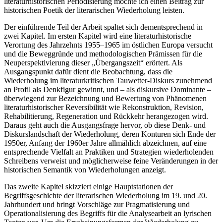
literaturhistorischen Periodisierung möchte ich einen Beitrag zur
historischen Poetik der literarischen Wiederholung leisten.
Der einführende Teil der Arbeit spaltet sich dementsprechend in
zwei Kapitel. Im ersten Kapitel wird eine literaturhistorische
Verortung des Jahrzehnts 1955–1965 im östlichen Europa versucht
und die Beweggründe und methodologischen Prämissen für die
Neuperspektivierung dieser „Übergangszeit“ erörtert. Als
Ausgangspunkt dafür dient die Beobachtung, dass die
Wiederholung im literaturkritischen Tauwetter-Diskurs zunehmend
an Profil als Denkfigur gewinnt, und – als diskursive Dominante –
überwiegend zur Bezeichnung und Bewertung von Phänomenen
literaturhistorischer Reversibilität wie Rekonstruktion, Revision,
Rehabilitierung, Regeneration und Rückkehr herangezogen wird.
Daraus geht auch die Ausgangsfrage hervor, ob diese Denk- und
Diskurslandschaft der Wiederholung, deren Konturen sich Ende der
1950er, Anfang der 1960er Jahre allmählich abzeichnen, auf eine
entsprechende Vielfalt an Praktiken und Strategien wiederholenden
Schreibens verweist und möglicherweise feine Veränderungen in der
historischen Semantik von Wiederholungen anzeigt.
Das zweite Kapitel skizziert einige Hauptstationen der
Begriffsgeschichte der literarischen Wiederholung im 19. und 20.
Jahrhundert und bringt Vorschläge zur Pragmatisierung und
Operationalisierung des Begriffs für die Analysearbeit an lyrischen