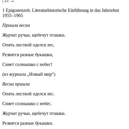
| 21 →
1
Epigonenzeit. Literaturhistorische Einführung in das Jahrzehnt
1955–1965
Пришла весна
Журчат ручьи, щебечут пташки.
Опять листвой оделся лес,
Резвятся разные букашки,
Сияет солнышко с небес!
(из журнала „Новый мир“)
Весна пришла
Опять листвой оделся лес.
Сияет солнышко с небес.
Журчат ручьи, щебечут пташки.
Резвятся разные букашки.