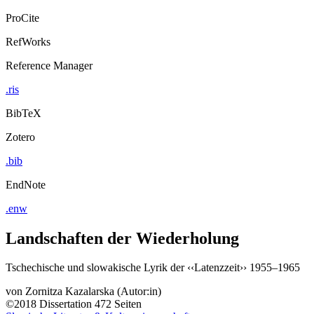
ProCite
RefWorks
Reference Manager
.ris
BibTeX
Zotero
.bib
EndNote
.enw
Landschaften der Wiederholung
Tschechische und slowakische Lyrik der ‹‹Latenzzeit›› 1955–1965
von
Zornitza Kazalarska (Autor:in)
©2018
Dissertation
472 Seiten