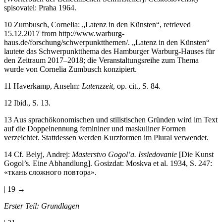
spisovatel: Praha 1964.
10
Zumbusch, Cornelia: „Latenz in den Künsten“, retrieved
15.12.2017 from
http://www.warburg-
haus.de/forschung/schwerpunktthemen/
. „Latenz in den Künsten“
lautete das Schwerpunktthema des Hamburger Warburg-Hauses für
den Zeitraum 2017–2018; die Veranstaltungsreihe zum Thema
wurde von Cornelia Zumbusch konzipiert.
11
Haverkamp, Anselm:
Latenzzeit
, op. cit., S. 84.
12
Ibid., S. 13.
13
Aus sprachökonomischen und stilistischen Gründen wird im Text
auf die Doppelnennung femininer und maskuliner Formen
verzeichtet. Stattdessen werden Kurzformen im Plural verwendet.
14
Cf. Belyj, Andrej:
Masterstvo Gogol’a. Issledovanie
[Die Kunst
Gogol’s. Eine Abhandlung]. Gosizdat: Moskva et al. 1934, S. 247:
«ткань сложного повтора».
| 19 →
Erster Teil: Grundlagen