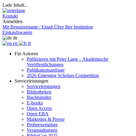
Lade Inhalt...
Kontakt
Anmelden
Mit Benutzername / Email
Über Ihre Institution
Einkaufswagen
de
en
fr
Für Autoren
Publizieren mit Peter Lang – Akademische
Veröffentlichungen
Publikationsanfrage
2026 Emerging Scholars Competition
Serviceleistungen
Serviceleistungen
Bibliotheken
Buchhändler
E-books
Open Access
Open EBA
Marketing & Presse
Probeexemplare
Veranstaltungen
BiblioCon 2025