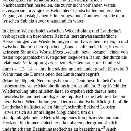
Nachbarschaften herstellen, die zuvor nicht vorhanden waren,
erzeugen sie im Auge des Betrachters Landschaften und erlauben
Zugang zu nostalgischen Erinnerungs- und Traumwelten, die dem
lyrischen Subjekt zuvor unzugänglich waren.
In diesem Wechselspiel zwischen Wiederholung und Landschaft
verbirgt sich ein besonderer Reiz für literaturwissenschaftliche
Betrachtungen von Wiederholungen in und zwischen Texten, in und
zwischen literarischen Epochen. „Landschaft“ meint hier, im weit
gefassten Sinne des Wortsuffixes „-schaft“ bzw. „-scape“, einen von
festen topographischen Kategorien losgelösten Raum, der durch die
relationale Verknüpfung zwischen Objekten konstruiert und erst
durch
← 13 | 14 →
ihre Interaktion untereinander geschaffen wird.
3
Wenn man die Dimensionen des Landschaftsbegriffs
4
(Mannigfaltigkeit, Neuerungsdynamik, Deutungsoffenheit)
und
insbesondere seine Metaphorik ins interdisziplinäre Begriffsfeld der
Wiederholung hineinfließen lässt, so ergeben sich daraus neue
theoretische und methodologische Impulse für die Lektürearbeit an
literarischen Wiederholungen. „Der metaphorische Rückgriff auf die
Landschaft im ästhetischen Sinne“, schreibt Eckhard Lobsien,
„erweist sich als sinnfälligste Möglichkeit, um die
standpunktgebundene Betrachtung eines komplizierten und zum
Horizont hin immer schlechter erkennbaren oder grundsätzlich
5
undefinierbaren Beziehungsgeflechtes zu bezeichnen.“
Auch