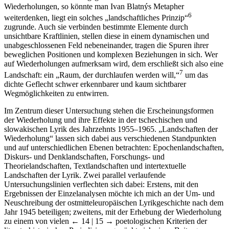
Wiederholungen, so könnte man Ivan Blatnýs Metapher
6
weiterdenken, liegt ein solches „landschaftliches Prinzip“
zugrunde. Auch sie verbinden bestimmte Elemente durch
unsichtbare Kraftlinien, stellen diese in einem dynamischen und
unabgeschlossenen Feld nebeneinander, tragen die Spuren ihrer
beweglichen Positionen und komplexen Beziehungen in sich. Wer
auf Wiederholungen aufmerksam wird, dem erschließt sich also eine
7
Landschaft: ein „Raum, der durchlaufen werden will,“
um das
dichte Geflecht schwer erkennbarer und kaum sichtbarer
Wegmöglichkeiten zu entwirren.
Im Zentrum dieser Untersuchung stehen die Erscheinungsformen
der Wiederholung und ihre Effekte in der tschechischen und
slowakischen Lyrik des Jahrzehnts 1955–1965. „Landschaften der
Wiederholung“ lassen sich dabei aus verschiedenen Standpunkten
und auf unterschiedlichen Ebenen betrachten: Epochenlandschaften,
Diskurs- und Denklandschaften, Forschungs- und
Theorielandschaften, Textlandschaften und intertextuelle
Landschaften der Lyrik. Zwei parallel verlaufende
Untersuchungslinien verflechten sich dabei: Erstens, mit den
Ergebnissen der Einzelanalysen möchte ich mich an der Um- und
Neuschreibung der ostmitteleuropäischen Lyrikgeschichte nach dem
Jahr 1945 beteiligen; zweitens, mit der Erhebung der Wiederholung
zu einem von vielen
← 14 | 15 →
poetologischen Kriterien der