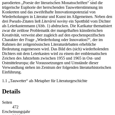
parodierten „Poesie der literarischen Monatsschriften“ sind die
trügerische Euphorie der herrschenden Tauwetterstimmung im
Konkreten und das zweifelhafte Innovationspotenzial von
Wiederholungen in Literatur und Kunst im Allgemeinen. Neben den
drei Pseudo-Zitaten ließ
Literární noviny
ein Spottbild vom Dichter
als Leierkastenmann (Abb. 1) abdrucken. Die Karikatur thematisiert
zwar die zeitlose Problematik der mangelhaften künstlerischen
Kreativität, verweist aber zugleich auf den epochenspezifischen
Charakter der Frage „Wiederholung oder Innovation?“, der im
Rahmen der zeitgenössischen Literaturdebatten erhebliche
Bedeutung zugemessen wird. Das Bild des (sich) wiederholenden
Dichters mit dem Leierkasten wird zu einem der emblematischen
Zeichen des Jahrzehnts zwischen 1955 und 1965 in Ost- und
Ostmitteleuropa; die Voraussetzungen und Umstände dieser
Verwandlung stehen im Zentrum der folgenden literaturhistorischen
Einführung.
1.1
„Tauwetter“ als Metapher für Literaturgeschichte
Details
Seiten
472
Erscheinungsjahr