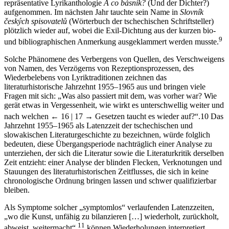
repräsentative Lyrikanthologie
A co básník?
(Und der Dichter?)
aufgenommen. Im nächsten Jahr tauchte sein Name in
Slovník
českých spisovatelů
(Wörterbuch der tschechischen Schriftsteller)
plötzlich wieder auf, wobei die Exil-Dichtung aus der kurzen bio-
9
und bibliographischen Anmerkung ausgeklammert werden musste.
Solche Phänomene des Verbergens von Quellen, des Verschweigens
von Namen, des Verzögerns von Rezeptionsprozessen, des
Wiederbelebens von Lyriktraditionen zeichnen das
literaturhistorische Jahrzehnt 1955–1965 aus und bringen viele
Fragen mit sich: „Was also passiert mit dem, was vorher war? Wie
gerät etwas in Vergessenheit, wie wirkt es unterschwellig weiter und
nach welchen
← 16 | 17 →
Gesetzen taucht es wieder auf?“.
10
Das
Jahrzehnt 1955–1965 als Latenzzeit der tschechischen und
slowakischen Literaturgeschichte zu bezeichnen, würde folglich
bedeuten, diese Übergangsperiode nachträglich einer Analyse zu
unterziehen, der sich die Literatur sowie die Literaturkritik derselben
Zeit entzieht: einer Analyse der blinden Flecken, Verknotungen und
Stauungen des literaturhistorischen Zeitflusses, die sich in keine
chronologische Ordnung bringen lassen und schwer qualifizierbar
bleiben.
Als Symptome solcher „symptomlos“ verlaufenden Latenzzeiten,
„wo die Kunst, unfähig zu bilanzieren […] wiederholt, zurückholt,
11
abweist, weitermacht“,
können Wiederholungen interpretiert