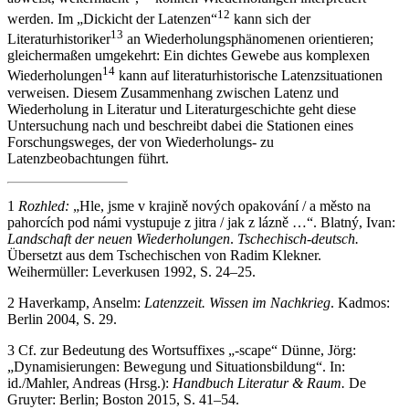
12
werden. Im „Dickicht der Latenzen“
kann sich der
13
Literaturhistoriker
an Wiederholungsphänomenen orientieren;
gleichermaßen umgekehrt: Ein dichtes Gewebe aus komplexen
14
Wiederholungen
kann auf literaturhistorische Latenzsituationen
verweisen. Diesem Zusammenhang zwischen Latenz und
Wiederholung in Literatur und Literaturgeschichte geht diese
Untersuchung nach und beschreibt dabei die Stationen eines
Forschungsweges, der von Wiederholungs- zu
Latenzbeobachtungen führt.
1
Rozhled:
„Hle, jsme v krajině nových opakování / a město na
pahorcích pod námi vystupuje z jitra / jak z lázně …“. Blatný, Ivan:
Landschaft der neuen Wiederholungen
.
Tschechisch-deutsch.
Übersetzt aus dem Tschechischen von Radim Klekner.
Weihermüller: Leverkusen 1992, S. 24–25.
2
Haverkamp, Anselm:
Latenzzeit. Wissen im Nachkrieg
. Kadmos:
Berlin 2004, S. 29.
3
Cf. zur Bedeutung des Wortsuffixes „-scape“ Dünne, Jörg:
„Dynamisierungen: Bewegung und Situationsbildung“. In:
id./Mahler, Andreas (Hrsg.):
Handbuch Literatur & Raum.
De
Gruyter: Berlin; Boston 2015, S. 41–54.