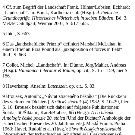
4
Cf. zum Begriff der Landschaft Frank, Hilmar/Lobsien, Eckhard:
„Landschaft“. In: Barck, Karlheinz et al. (Hrsg.):
Ästhetische
Grundbegriffe. Historisches Wörterbuch in sieben Bänden
. Bd. 3.
Metzler: Stuttgart; Weimar 2001, S. 617–665.
5
Ibid., S. 663.
6
Das „landschaftliche Prinzip“ definiert Marshall McLuhan in
einem Brief an Ezra Pound als „juxtaposition of forces in field“.
Ibid., S. 663.
7
Collot, Michel: „Landschaft“. In: Dünne, Jörg/Mahler, Andreas
(Hrsg.):
Handbuch Literatur & Raum
, op. cit., S. 151–159, hier S.
156.
8
Haverkamp, Anselm:
Latenzzeit
, op. cit., S. 83.
9
Brousek, Antonín: „Návrat ztraceného básníka“ [Die Rückkehr
des verlorenen Dichters].
Kritický sborník
(4) 1982, S. 10–29, hier
S. 16. Brousek bezieht sich dabei auf folgende Publikationen:
Šotola, Jiři/Šiktanc, Karel/Brabec, Jiří (Hrsg.):
A co básník.
Antologie české poezie 20. století
[Und der Dichter? Anthologie der
tschechischen Poesie des 20. Jahrhunderts]. Mladá Fronta: Praha
1963; Havel, Rudolf et al. (Hrsg.):
Slovník českých spisovatelů
[Wörterbuch der tschechischen Schriftsteller]. Československý