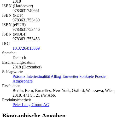
2018
ISBN (Hardcover)
9783631749661
ISBN (PDF)
9783631753439
ISBN (ePUB)
9783631753446
ISBN (MOBI)
9783631753453
DOI
10.3726/b13869
Sprache
Deutsch
Erscheinungsdatum
2018 (Dezember)
Schlagworte
Präsenz
Intertextualität
Alltag
Tauwetter
konkrete Poesie
Atmosphäre
Erschienen
Berlin, Bern, Bruxelles, New York, Oxford, Warszawa, Wien,
2018. 471 S., 21 s/w Abb.
Produktsicherheit
Peter Lang Group AG
Biographische Angaben