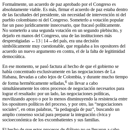
Formalmente, un acuerdo de paz aprobado por el Congreso es
absolutamente viable. Es más, firmar el acuerdo de paz estaba dentro
de las facultades del presidente, sin necesidad de intervención ni del
pueblo colombiano ni del Congreso. Someterlo a votación popular
fue un paso jurídicamente innecesario, que fracasó políticamente.
No someterlo a una segunda votación en un segundo plebiscito, y
dejarlo en manos del Congreso, una de las instituciones más
desprestigiadas
←13 |
14→
del país, era una decisión
simbólicamente muy cuestionable, que regalaba a los opositores del
acuerdo un nuevo argumento en contra, el de la falta de legitimidad
democrática.
En ese momento, se pasó factura al hecho de que el gobierno se
había concentrado exclusivamente en las negociaciones de La
Habana, llevadas a cabo lejos de Colombia, y durante mucho tiempo
6
de forma herméticamente selladas,
sin llevar a cabo
simultáneamente los otros procesos de negociación necesarios para
lograr el resultado: por un lado, las negociaciones políticas,
movilizando apoyo o por lo menos disminuyendo la resistencia entre
los opositores políticos del proceso, y por otro, las “negociaciones
sociales”, en otras palabras, “la pedagogía de paz”, buscando un
amplio consenso social para preparar la integración cívica y
socioeconómica de los excombatientes y sus familias.
El hecho de que estos procesos de diálogo no se llevaron a cabo