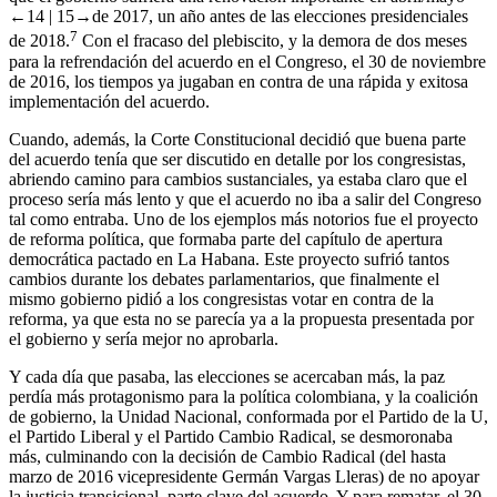
←14 |
15→
de 2017, un año antes de las elecciones presidenciales
7
de 2018.
Con el fracaso del plebiscito, y la demora de dos meses
para la refrendación del acuerdo en el Congreso, el 30 de noviembre
de 2016, los tiempos ya jugaban en contra de una rápida y exitosa
implementación del acuerdo.
Cuando, además, la Corte Constitucional decidió que buena parte
del acuerdo tenía que ser discutido en detalle por los congresistas,
abriendo camino para cambios sustanciales, ya estaba claro que el
proceso sería más lento y que el acuerdo no iba a salir del Congreso
tal como entraba. Uno de los ejemplos más notorios fue el proyecto
de reforma política, que formaba parte del capítulo de apertura
democrática pactado en La Habana. Este proyecto sufrió tantos
cambios durante los debates parlamentarios, que finalmente el
mismo gobierno pidió a los congresistas votar en contra de la
reforma, ya que esta no se parecía ya a la propuesta presentada por
el gobierno y sería mejor no aprobarla.
Y cada día que pasaba, las elecciones se acercaban más, la paz
perdía más protagonismo para la política colombiana, y la coalición
de gobierno, la Unidad Nacional, conformada por el Partido de la U,
el Partido Liberal y el Partido Cambio Radical, se desmoronaba
más, culminando con la decisión de Cambio Radical (del hasta
marzo de 2016 vicepresidente Germán Vargas Lleras) de no apoyar
la justicia transicional, parte clave del acuerdo. Y para rematar, el 30