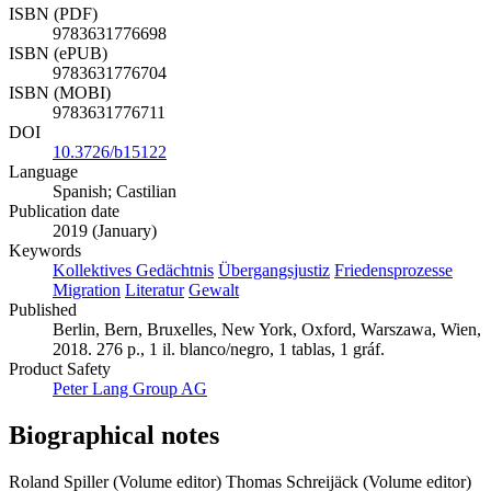
ISBN (PDF)
9783631776698
ISBN (ePUB)
9783631776704
ISBN (MOBI)
9783631776711
DOI
10.3726/b15122
Language
Spanish; Castilian
Publication date
2019 (January)
Keywords
Kollektives Gedächtnis
Übergangsjustiz
Friedensprozesse
Migration
Literatur
Gewalt
Published
Berlin, Bern, Bruxelles, New York, Oxford, Warszawa, Wien,
2018. 276 p., 1 il. blanco/negro, 1 tablas, 1 gráf.
Product Safety
Peter Lang Group AG
Biographical notes
Roland Spiller (Volume editor)
Thomas Schreijäck (Volume editor)