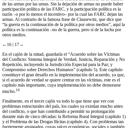
de las armas por las urnas. Sin la dejación de armas no puede haber
participación política de las FARC, y la participación política es la
razón –o por lo menos el incentivo– por la cual las FARC dejan las
armas. Al contrario de la famosa frase de Clausewitz, que dice que
“la guerra es la continuación de la política por otros medios”, aquí la
política es la continuación –no de la guerra, pero sí de la lucha por
otros medios.
←16 |
17→
En el cajón de la mitad, guardaría el “Acuerdo sobre las Víctimas
del Conflicto: Sistema Integral de Verdad, Justicia, Reparación y No
Repetición, incluyendo la Jurisdicción Especial para la Paz; y
Compromiso sobre Derechos Humanos” (capítulo 5). Este capítulo
constituye el gran desafío en la implementación del acuerdo, ya que,
si el acuerdo de verdad se quiere centrar en las víctimas, este es el
capítulo más importante, cuya implementación no debe demorarse
10
mucho.
Finalmente, en el tercer cajón va todo lo que tiene que ver con
problemas estructurales del país, los cuales ya existían mucho antes
del conflicto, o que han contribuido a permitir su prolongación
durante más de cinco décadas: la Reforma Rural Integral (capítulo 1)
y el Problema de las Drogas Ilícitas (capítulo 4). Con problemas tan
fuertemente arraigados, cuyas raíces económicas, sociales y también