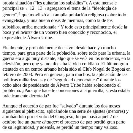
propia situación (“les quitarán los subsidios”). A este mensaje
principal se
←12 |
13→
agregaron el tema de la “ideología de
4
género”,
que movilizó a la amplia población religiosa (sobre todo
evangelista), y una buena dosis de mentiras, como la de los
5
subsidios, arriba mencionada.
Y todo esto principalmente desde la
boca y el
twitter
de un vocero bien conocido y reconocido, el
expresidente Álvaro Uribe.
Finalmente, y probablemente decisivo: desde hace ya mucho
tiempo, para gran parte de la población, sobre todo para la urbana, la
guerra era algo muy distante, algo que se veía en los noticieros, en la
televisión, pero que ya no afectaba la vida cotidiana. El último gran
atentado en un centro urbano había sido al Club Nogal de Bogotá en
febrero de 2003. Pero en general, para muchos, la aplicación de las
políticas militarizadas y de “seguridad democrática” durante los
ocho años de presidencia de Álvaro Uribe había solucionado el
problema. ¿Para qué hacerle concesiones a la guerrilla, si esta estaba
prácticamente derrotada?
Aunque el acuerdo de paz fue “salvado” durante los dos meses
siguientes al plebiscito, aplicándole una serie de ajustes (menores) y
aprobándolo por el voto del Congreso, lo que pasó aquel 2 de
octubre fue un
game changer
: el proceso de paz perdió gran parte
de su legitimidad, y además, se perdió un tiempo muy valioso.