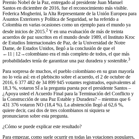
Premio Nobel de la Paz, entregado al presidente Juan Manuel
Santos en diciembre de 2016, fue el reconocimiento más visible.
Federica Mogherini, la Alta Representante de la Unión Europea para
Asuntos Exteriores y Política de Seguridad, se ha referido a
Colombia en varias ocasiones como un ejemplo para el mundo ya
2
desde inicios de 2015.
Y en una evaluación de más de treinta
acuerdos de paz suscritos en el mundo desde 1989, el Instituto Kroc
de Estudios Internacionales de Paz, de la Universidad de Notre
Dame, de Estados Unidos, llegó a la conclusión de que el
←11 |
12→
colombiano era el más completo de todos, el que más
3
probabilidades tenía de garantizar una paz duradera y sostenible.
Para sorpresa de muchos, el pueblo colombiano en su gran mayoría
no lo veía así: en el plebiscito sobre el acuerdo, el 2 de octubre de
2016, 6 377 482 de 34 899 945 votantes registrados, equivalentes al
18,3 %, votaron SÍ a la pregunta puesta por el presidente Santos –
¿Apoya usted el Acuerdo Final para la Terminación del Conflicto y
la Construcción de una Paz Estable y Duradera? – mientras que 6
431 376 votaron NO (18,4 %). La abstención llegó al 62,6 %,
quiere decir, casi dos de tres colombianos ni siquiera se
pronunciaron sobre esta pregunta.
¿Cómo se puede explicar este resultado?
Para empezar, como suele ocurrir en todas las votaciones populares,