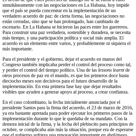
simultáneamente con las negociaciones en La Habana, hoy impide
que el país se pueda concentrar en la implementación de un
verdadero acuerdo de paz: de cierta forma, las negociaciones no
están cerradas, sino que se han prolongado, han cambiado de
escenario. En La Habana se hicieron las paces entre los guerreros.
Para construir una paz verdadera, sostenible y duradera, se necesita
más tiempo, y una participación política y social más amplia. El
acuerdo es un elemento entre varios, y probablemente ni siquiera el
más importante.
Para el presidente y el gobierno, dejar el acuerdo en manos del
Congreso también implicaba perder el control del proceso como tal,
y perder el control del tiempo político. Una de las
lessons learnt
de
otros procesos de paz en el mundo, es que los primeros doce hasta
dieciocho meses son decisivos para el futuro desarrollo de la
implementación. En esta primera fase hay que dejar resultados
visibles que ayuden a generar apoyo al proceso, a crear confianza.
En el caso colombiano, la fecha inicialmente anunciada por el
presidente Santos para la firma del acuerdo, el 23 de marzo de 2016,
ya era bastante apretada para poder ejecutar los primeros pasos de la
implementación durante lo que le quedaba de su mandato. Con la
demora inicial de la firma, y la fecha del plebiscito para principios de
octubre, se complicaba aún más la situación, porque era de esperarse
que el gobierno sufriera una renovación importante en abril/mayo