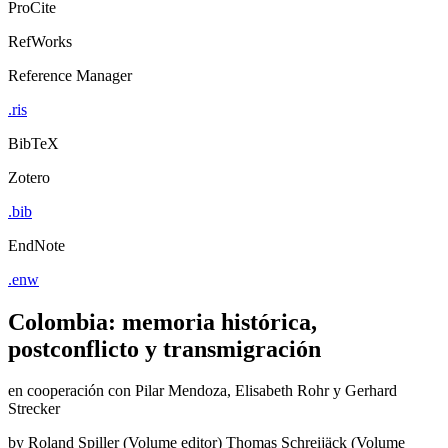
ProCite
RefWorks
Reference Manager
.ris
BibTeX
Zotero
.bib
EndNote
.enw
Colombia: memoria histórica,
postconflicto y transmigración
en cooperación con Pilar Mendoza, Elisabeth Rohr y Gerhard
Strecker
by
Roland Spiller (Volume editor)
Thomas Schreijäck (Volume