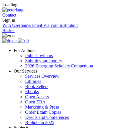
Loading...
Contact
Sign in
With Username/Email
Via your institution
Basket
en
de
fr
For Authors
Publish with us
Submit your enquiry
2026 Emerging Scholars Competition
Our Services
Services Overview
Libraries
Book Sellers
Ebooks
Open Access
Open EBA
Marketing & Press
Order Exam Copies
Events and Conferences
BiblioCon 2025
Subjects