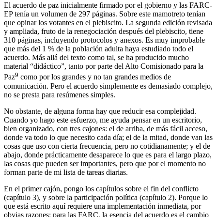
El acuerdo de paz inicialmente firmado por el gobierno y las FARC-
EP tenía un volumen de 297 páginas. Sobre este mamotreto tenían
que opinar los votantes en el plebiscito. La segunda edición revisada
y ampliada, fruto de la renegociación después del plebiscito, tiene
310 páginas, incluyendo protocolos y anexos. Es muy improbable
que más del 1 % de la población adulta haya estudiado todo el
acuerdo. Más allá del texto como tal, se ha producido mucho
material “didáctico”, tanto por parte del Alto Comisionado para la
9
Paz
como por los grandes y no tan grandes medios de
comunicación. Pero el acuerdo simplemente es demasiado complejo,
no se presta para resúmenes simples.
No obstante, de alguna forma hay que reducir esa complejidad.
Cuando yo hago este esfuerzo, me ayuda pensar en un escritorio,
bien organizado, con tres cajones: el de arriba, de más fácil acceso,
donde va todo lo que necesito cada día; el de la mitad, donde van las
cosas que uso con cierta frecuencia, pero no cotidianamente; y el de
abajo, donde prácticamente desaparece lo que es para el largo plazo,
las cosas que pueden ser importantes, pero que por el momento no
forman parte de mi lista de tareas diarias.
En el primer cajón, pongo los capítulos sobre el fin del conflicto
(capítulo 3), y sobre la participación política (capítulo 2). Porque lo
que está escrito aquí requiere una implementación inmediata, por
obvias razones: para las FARC, la esencia del acuerdo es el cambio