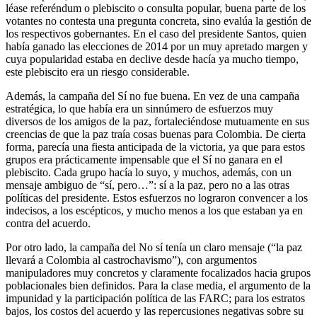
léase referéndum o plebiscito o consulta popular, buena parte de los
votantes no contesta una pregunta concreta, sino evalúa la gestión de
los respectivos gobernantes. En el caso del presidente Santos, quien
había ganado las elecciones de 2014 por un muy apretado margen y
cuya popularidad estaba en declive desde hacía ya mucho tiempo,
este plebiscito era un riesgo considerable.
Además, la campaña del Sí no fue buena. En vez de una campaña
estratégica, lo que había era un sinnúmero de esfuerzos muy
diversos de los amigos de la paz, fortaleciéndose mutuamente en sus
creencias de que la paz traía cosas buenas para Colombia. De cierta
forma, parecía una fiesta anticipada de la victoria, ya que para estos
grupos era prácticamente impensable que el Sí no ganara en el
plebiscito. Cada grupo hacía lo suyo, y muchos, además, con un
mensaje ambiguo de “sí, pero…”: sí a la paz, pero no a las otras
políticas del presidente. Estos esfuerzos no lograron convencer a los
indecisos, a los escépticos, y mucho menos a los que estaban ya en
contra del acuerdo.
Por otro lado, la campaña del No sí tenía un claro mensaje (“la paz
llevará a Colombia al castrochavismo”), con argumentos
manipuladores muy concretos y claramente focalizados hacia grupos
poblacionales bien definidos. Para la clase media, el argumento de la
impunidad y la participación política de las FARC; para los estratos
bajos, los costos del acuerdo y las repercusiones negativas sobre su