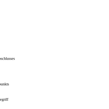
bschlusses
punkts
egriff