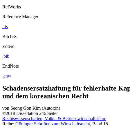
RefWorks
Reference Manager
.ris
BibTeX
Zotero
.bib
EndNote
.enw
Schadensersatzhaftung für fehlerhafte Ka
und dem koreanischen Recht
von
Seong Gon Kim (Autor:in)
©2018
Dissertation
246 Seiten
Rechtswissenschaften, Volks- & Betriebswirtschaftslehre
Reihe:
Göttinger Schriften zum Wirtschaftsrecht
, Band 15