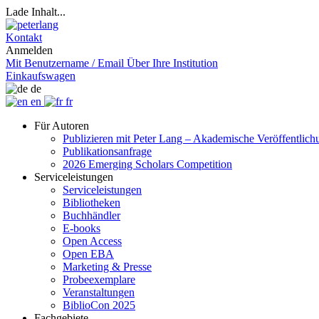
Lade Inhalt...
Kontakt
Anmelden
Mit Benutzername / Email
Über Ihre Institution
Einkaufswagen
de
en
fr
Für Autoren
Publizieren mit Peter Lang – Akademische Veröffentlic
Publikationsanfrage
2026 Emerging Scholars Competition
Serviceleistungen
Serviceleistungen
Bibliotheken
Buchhändler
E-books
Open Access
Open EBA
Marketing & Presse
Probeexemplare
Veranstaltungen
BiblioCon 2025
Fachgebiete