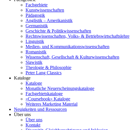
Fachgebiete
Kunstwissenschaften
Pädagogik
Anglistik – Amerikanistik
Germanistik
Geschichte & Politikwissenschaften
Rechtswissenschaften, Volks- & Betriebswirtschaftslehre
Linguistik
Medien- und Kommunikationswissenschaften
Romanistik
Wissenschaft, Gesellschaft & Kulturwissenschaften
Slawistik
Theologie & Philosophie
Peter Lang Classics
Kataloge
Kataloge
Monatliche Neuerscheinungskataloge
Fachgebietskataloge
«Coursebook» Kataloge
Weiteres Marketing Material
Neuigkeiten und Ressourcen
Über uns
Über uns
Kontakt