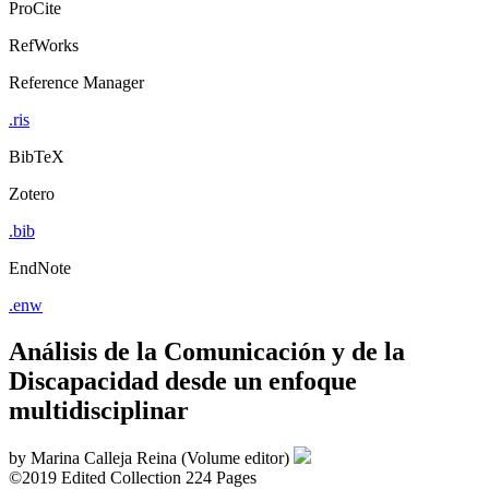
ProCite
RefWorks
Reference Manager
.ris
BibTeX
Zotero
.bib
EndNote
.enw
Análisis de la Comunicación y de la
Discapacidad desde un enfoque
multidisciplinar
by
Marina Calleja Reina (Volume editor)
©2019
Edited Collection
224 Pages