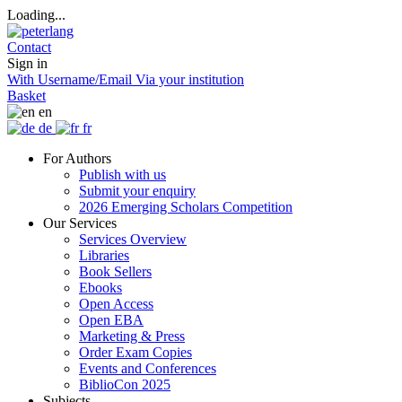
Loading...
Contact
Sign in
With Username/Email
Via your institution
Basket
en
de
fr
For Authors
Publish with us
Submit your enquiry
2026 Emerging Scholars Competition
Our Services
Services Overview
Libraries
Book Sellers
Ebooks
Open Access
Open EBA
Marketing & Press
Order Exam Copies
Events and Conferences
BiblioCon 2025
Subjects