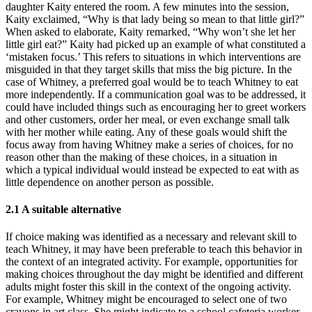
daughter Kaity entered the room. A few minutes into the session,
Kaity exclaimed, “Why is that lady being so mean to that little girl?”
When asked to elaborate, Kaity remarked, “Why won’t she let her
little girl eat?” Kaity had picked up an example of what constituted a
‘mistaken focus.’ This refers to situations in which interventions are
misguided in that they target skills that miss the big picture. In the
case of Whitney, a preferred goal would be to teach Whitney to eat
more independently. If a communication goal was to be addressed, it
could have included things such as encouraging her to greet workers
and other customers, order her meal, or even exchange small talk
with her mother while eating. Any of these goals would shift the
focus away from having Whitney make a series of choices, for no
reason other than the making of these choices, in a situation in
which a typical individual would instead be expected to eat with as
little dependence on another person as possible.
2.1
A suitable alternative
If choice making was identified as a necessary and relevant skill to
teach Whitney, it may have been preferable to teach this behavior in
the context of an integrated activity. For example, opportunities for
making choices throughout the day might be identified and different
adults might foster this skill in the context of the ongoing activity.
For example, Whitney might be encouraged to select one of two
crayons in art class. She might indicate to a school cafeteria worker