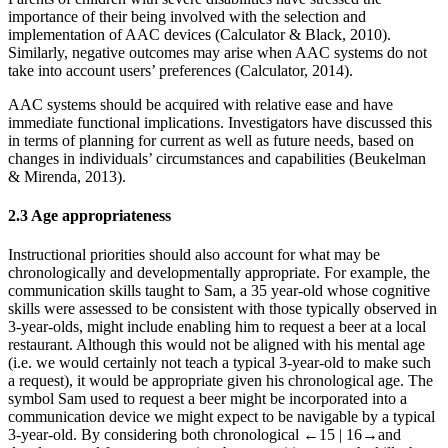
importance of their being involved with the selection and
implementation of AAC devices (Calculator & Black,
2010
).
Similarly, negative outcomes may arise when AAC systems do not
take into account users’ preferences (Calculator,
2014
).
AAC systems should be acquired with relative ease and have
immediate functional implications. Investigators have discussed this
in terms of planning for current as well as future needs, based on
changes in individuals’ circumstances and capabilities (Beukelman
& Mirenda,
2013
).
2.3
Age appropriateness
Instructional priorities should also account for what may be
chronologically and developmentally appropriate. For example, the
communication skills taught to Sam, a 35 year-old whose cognitive
skills were assessed to be consistent with those typically observed in
3-year-olds, might include enabling him to request a beer at a local
restaurant. Although this would not be aligned with his mental age
(i.e. we would certainly not teach a typical 3-year-old to make such
a request), it would be appropriate given his chronological age. The
symbol Sam used to request a beer might be incorporated into a
communication device we might expect to be navigable by a typical
3-year-old. By considering both chronological
←15 |
16→
and