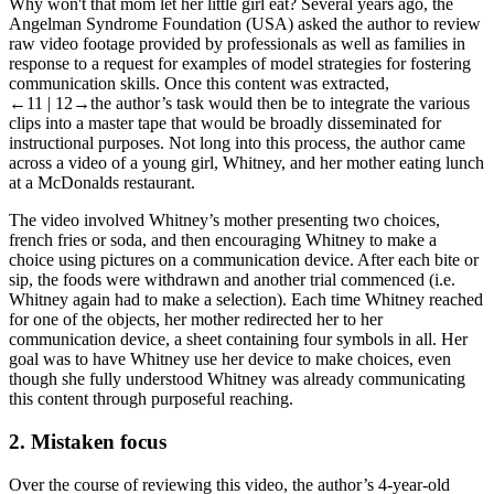
Why won't that mom let her little girl eat?
Several years ago, the
Angelman Syndrome Foundation (USA) asked the author to review
raw video footage provided by professionals as well as families in
response to a request for examples of model strategies for fostering
communication skills. Once this content was extracted,
←11 |
12→
the author’s task would then be to integrate the various
clips into a master tape that would be broadly disseminated for
instructional purposes. Not long into this process, the author came
across a video of a young girl, Whitney, and her mother eating lunch
at a McDonalds restaurant.
The video involved Whitney’s mother presenting two choices,
french fries or soda, and then encouraging Whitney to make a
choice using pictures on a communication device. After each bite or
sip, the foods were withdrawn and another trial commenced (i.e.
Whitney again had to make a selection). Each time Whitney reached
for one of the objects, her mother redirected her to her
communication device, a sheet containing four symbols in all. Her
goal was to have Whitney use her device to make choices, even
though she fully understood Whitney was already communicating
this content through purposeful reaching.
2.
Mistaken focus
Over the course of reviewing this video, the author’s 4-year-old