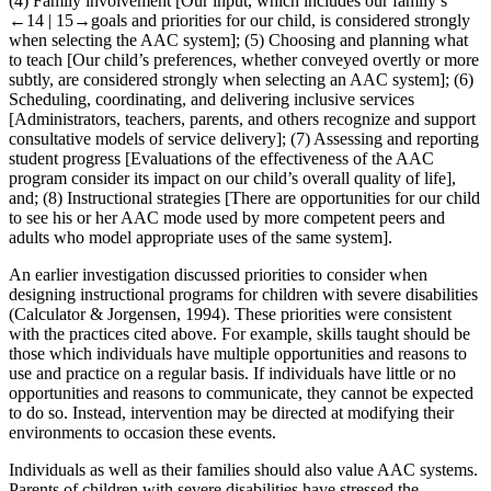
(4) Family involvement [Our input, which includes our family’s
←14 |
15→
goals and priorities for our child, is considered strongly
when selecting the AAC system]; (5) Choosing and planning what
to teach [Our child’s preferences, whether conveyed overtly or more
subtly, are considered strongly when selecting an AAC system]; (6)
Scheduling, coordinating, and delivering inclusive services
[Administrators, teachers, parents, and others recognize and support
consultative models of service delivery]; (7) Assessing and reporting
student progress [Evaluations of the effectiveness of the AAC
program consider its impact on our child’s overall quality of life],
and; (8) Instructional strategies [There are opportunities for our child
to see his or her AAC mode used by more competent peers and
adults who model appropriate uses of the same system].
An earlier investigation discussed priorities to consider when
designing instructional programs for children with severe disabilities
(Calculator & Jorgensen,
1994
). These priorities were consistent
with the practices cited above. For example, skills taught should be
those which individuals have multiple opportunities and reasons to
use and practice on a regular basis. If individuals have little or no
opportunities and reasons to communicate, they cannot be expected
to do so. Instead, intervention may be directed at modifying their
environments to occasion these events.
Individuals as well as their families should also value AAC systems.
Parents of children with severe disabilities have stressed the