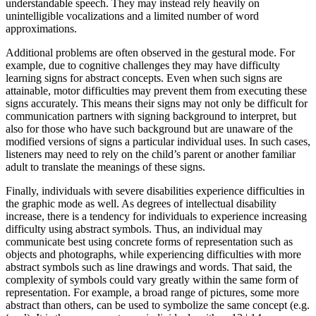
understandable speech. They may instead rely heavily on
unintelligible vocalizations and a limited number of word
approximations.
Additional problems are often observed in the gestural mode. For
example, due to cognitive challenges they may have difficulty
learning signs for abstract concepts. Even when such signs are
attainable, motor difficulties may prevent them from executing these
signs accurately. This means their signs may not only be difficult for
communication partners with signing background to interpret, but
also for those who have such background but are unaware of the
modified versions of signs a particular individual uses. In such cases,
listeners may need to rely on the child’s parent or another familiar
adult to translate the meanings of these signs.
Finally, individuals with severe disabilities experience difficulties in
the graphic mode as well. As degrees of intellectual disability
increase, there is a tendency for individuals to experience increasing
difficulty using abstract symbols. Thus, an individual may
communicate best using concrete forms of representation such as
objects and photographs, while experiencing difficulties with more
abstract symbols such as line drawings and words. That said, the
complexity of symbols could vary greatly within the same form of
representation. For example, a broad range of pictures, some more
abstract than others, can be used to symbolize the same concept (e.g.