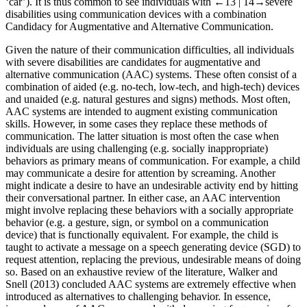
‘car’). It is thus common to see individuals with
←13 |
14→
severe
disabilities using communication devices with a combination
Candidacy for Augmentative and Alternative Communication.
Given the nature of their communication difficulties, all individuals
with severe disabilities are candidates for augmentative and
alternative communication (AAC) systems. These often consist of a
combination of aided (e.g. no-tech, low-tech, and high-tech) devices
and unaided (e.g. natural gestures and signs) methods. Most often,
AAC systems are intended to augment existing communication
skills. However, in some cases they replace these methods of
communication. The latter situation is most often the case when
individuals are using challenging (e.g. socially inappropriate)
behaviors as primary means of communication. For example, a child
may communicate a desire for attention by screaming. Another
might indicate a desire to have an undesirable activity end by hitting
their conversational partner. In either case, an AAC intervention
might involve replacing these behaviors with a socially appropriate
behavior (e.g. a gesture, sign, or symbol on a communication
device) that is functionally equivalent. For example, the child is
taught to activate a message on a speech generating device (SGD) to
request attention, replacing the previous, undesirable means of doing
so. Based on an exhaustive review of the literature, Walker and
Snell (
2013
) concluded AAC systems are extremely effective when
introduced as alternatives to challenging behavior. In essence,