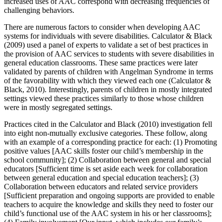
increased uses of AAC correspond with decreasing frequencies of
challenging behaviors.
There are numerous factors to consider when developing AAC
systems for individuals with severe disabilities. Calculator & Black
(
2009
) used a panel of experts to validate a set of best practices in
the provision of AAC services to students with severe disabilities in
general education classrooms. These same practices were later
validated by parents of children with Angelman Syndrome in terms
of the favorability with which they viewed each one (Calculator &
Black,
2010
). Interestingly, parents of children in mostly integrated
settings viewed these practices similarly to those whose children
were in mostly segregated settings.
Practices cited in the Calculator and Black (
2010
) investigation fell
into eight non-mutually exclusive categories. These follow, along
with an example of a corresponding practice for each: (1) Promoting
positive values [AAC skills foster our child’s membership in the
school community]; (2) Collaboration between general and special
educators [Sufficient time is set aside each week for collaboration
between general education and special education teachers]; (3)
Collaboration between educators and related service providers
[Sufficient preparation and ongoing supports are provided to enable
teachers to acquire the knowledge and skills they need to foster our
child’s functional use of the AAC system in his or her classrooms];