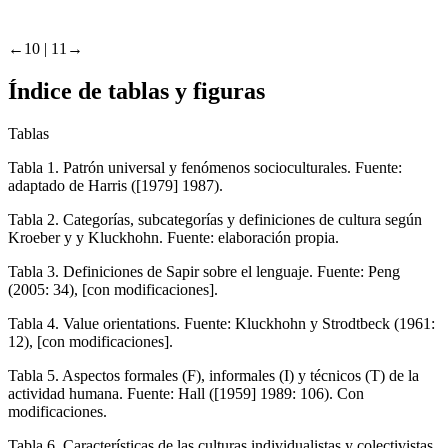
←10 |
11→
Índice de tablas y figuras
Tablas
Tabla 1.
Patrón universal y fenómenos socioculturales. Fuente:
adaptado de Harris (
[1979] 1987).
Tabla 2.
Categorías, subcategorías y definiciones de cultura según
Kroeber y y Kluckhohn. Fuente: elaboración propia.
Tabla 3.
Definiciones de Sapir sobre el lenguaje. Fuente: Peng
(
2005: 34), [con modificaciones].
Tabla 4.
Value orientations. Fuente: Kluckhohn y Strodtbeck (
1961:
12), [con modificaciones].
Tabla 5.
Aspectos formales (F), informales (I) y técnicos (T) de la
actividad humana. Fuente: Hall (
[1959] 1989: 106). Con
modificaciones.
Tabla 6.
Características de las culturas individualistas y colectivistas