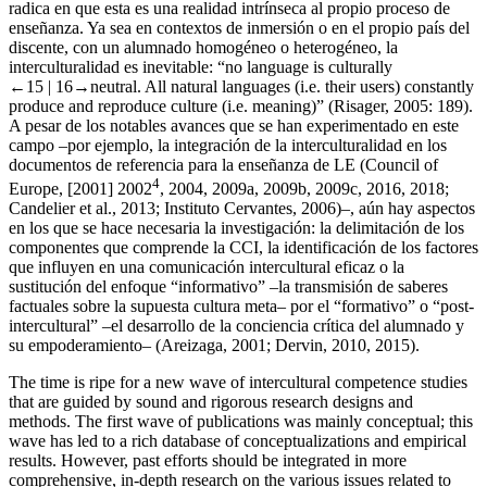
radica en que esta es una realidad intrínseca al propio proceso de
enseñanza. Ya sea en contextos de inmersión o en el propio país del
discente, con un alumnado homogéneo o heterogéneo, la
interculturalidad es inevitable: “no language is culturally
←15 |
16→
neutral. All natural languages (i.e. their users) constantly
produce and reproduce culture (i.e. meaning)” (Risager,
2005
: 189).
A pesar de los notables avances que se han experimentado en este
campo –por ejemplo, la integración de la interculturalidad en los
documentos de referencia para la enseñanza de LE (Council of
4
Europe,
[2001] 2002
,
2004
,
2009a
,
2009b
,
2009c
,
2016
,
2018
;
Candelier
et al.
,
2013
; Instituto Cervantes,
2006
)–, aún hay aspectos
en los que se hace necesaria la investigación: la delimitación de los
componentes que comprende la CCI, la identificación de los factores
que influyen en una comunicación intercultural eficaz o la
sustitución del enfoque “informativo” –la transmisión de saberes
factuales sobre la supuesta cultura meta– por el “formativo” o “post-
intercultural” –el desarrollo de la conciencia crítica del alumnado y
su empoderamiento– (Areizaga,
2001
; Dervin,
2010
,
2015
).
The time is ripe for a new wave of intercultural competence studies
that are guided by sound and rigorous research designs and
methods. The first wave of publications was mainly conceptual; this
wave has led to a rich database of conceptualizations and empirical
results. However, past efforts should be integrated in more
comprehensive, in-depth research on the various issues related to