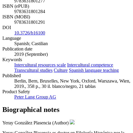
9783631801277
ISBN (ePUB)
9783631801284
ISBN (MOBI)
9783631801291
DOI
10.3726/b16100
Language
Spanish; Castilian
Publication date
2019 (September)
Keywords
Intercultural resources scale
Intercultural competence
Transcultural studies
Culture
Spanish language teaching
Published
Berlin, Bern, Bruxelles, New York, Oxford, Warszawa, Wien,
2019., 358 p., 30 il. blanco/negro, 21 tablas
Product Safety
Peter Lang Group AG
Biographical notes
Yeray González Plasencia (Author)
Yeray González Plasencia es doctor en Filología Hispánica por la