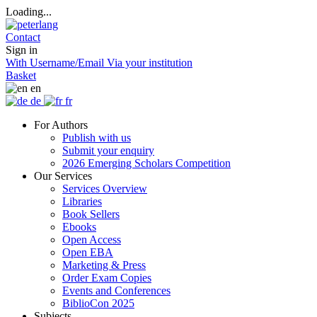
Loading...
Contact
Sign in
With Username/Email
Via your institution
Basket
en
de
fr
For Authors
Publish with us
Submit your enquiry
2026 Emerging Scholars Competition
Our Services
Services Overview
Libraries
Book Sellers
Ebooks
Open Access
Open EBA
Marketing & Press
Order Exam Copies
Events and Conferences
BiblioCon 2025
Subjects