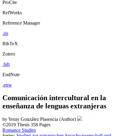
ProCite
RefWorks
Reference Manager
.ris
BibTeX
Zotero
.bib
EndNote
.enw
Comunicación intercultural en la
enseñanza de lenguas extranjeras
by
Yeray González Plasencia (Author)
©2019
Thesis
358 Pages
Romance Studies
Series:
Studien zur romanischen Sprachwissenschaft und