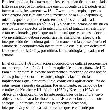
En cierta medida, los cuatro capítulos se articulan de manera aislada.
Esto es así porque consideramos que un docente de LE puede estar
interesado exclusivamente
←16 |
17→
en, por ejemplo, aspectos
relacionados con la evaluación y medición de la CCI (capítulo 4),
mientras que otro puede estarlo en cuestiones vinculadas a la
variación transcultural (capítulo 2). No obstante, hemos de insistir en
que los cuatro aspectos de la interculturalidad tratados en este libro
están relacionados, por lo que un buen enfoque, ya sea este docente
y/o investigador, deberá aceptar que las asunciones respecto a la
interpretación de la cultura guiarán la manera en la que se aborda el
estudio de la comunicación intercultural, lo cual a su vez delimitará
la extensión de la CCI y, por último, la metodología aplicada en el
estudio.
En el capítulo 1 (
Aproximación al concepto de cultura
) proponemos
una conceptualización de la cultura aplicable a la enseñanza de LE.
Para ello, primero se expone brevemente el recorrido de esta noción
en las principales corrientes antropológicas, facilitando las
implicaciones que, a nuestro juicio, conllevaría aplicar cada una de
estas teorías a nuestra disciplina. Posteriormente, partiendo de los
estudios de Kroeber y Kluckhohn (
1952
) y Keesing (
1974
), se
ofrece una clasificación de las interpretaciones de la cultura, cuyo
objetivo es facilitar a los docentes de LE la elección de uno u otro
enfoque. Finalmente, desde una perspectiva ideacional,
interpretativa y simbólica, establecemos qué se entiende por