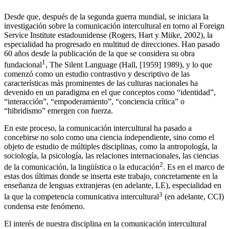
Desde que, después de la segunda guerra mundial, se iniciara la
investigación sobre la comunicación intercultural en torno al
Foreign
Service Institute
estadounidense (Rogers, Hart y Miike,
2002
), la
especialidad ha progresado en multitud de direcciones. Han pasado
60 años desde la publicación de la que se considera su obra
1
fundacional
,
The Silent Language
(Hall,
[1959] 1989
), y lo que
comenzó como un estudio contrastivo y descriptivo de las
características más prominentes de las culturas nacionales ha
devenido en un paradigma en el que conceptos como “identidad”,
“interacción”, “empoderamiento”, “conciencia crítica” o
“hibridismo” emergen con fuerza.
En este proceso, la comunicación intercultural ha pasado a
concebirse no solo como una ciencia independiente, sino como el
objeto de estudio de múltiples disciplinas, como la antropología, la
sociología, la psicología, las relaciones internacionales, las ciencias
2
de la comunicación, la lingüística o la educación
. Es en el marco de
estas dos últimas donde se inserta este trabajo, concretamente en la
enseñanza de lenguas extranjeras (en adelante, LE), especialidad en
3
la que la competencia comunicativa intercultural
(en adelante, CCI)
condensa este fenómeno.
El interés de nuestra disciplina en la comunicación intercultural