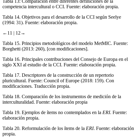
Tabla 13:
Comparación entre diferentes definiciones de la
competencia intercultural o CCI. Fuente: elaboración propia.
Tabla 14.
Objetivos para el desarrollo de la CCI según Seelye
(
1994
: 31). Fuente: elaboración propia.
←11 |
12→
Tabla 15.
Principios metodológicos del modelo MetMIC. Fuente:
Borghetti (
2013
: 260), [con modificaciones].
Tabla 16.
Principales contribuciones del Consejo de Europa en el
siglo XXI al estudio de la CCI. Fuente: elaboración propia.
Tabla 17.
Descriptores de la construcción de un repertorio
pluricultural. Fuente: Council of Europe (
2018
: 159). Con
modificaciones. Traducción propia.
Tabla 18.
Comparación de los instrumentos de medición de la
interculturalidad. Fuente: elaboración propia
Tabla 19.
Ejemplos de ítems no contemplados en la
ERI
. Fuente:
elaboración propia.
Tabla 20.
Reformulación de los ítems de la
ERI
. Fuente: elaboración
propia.