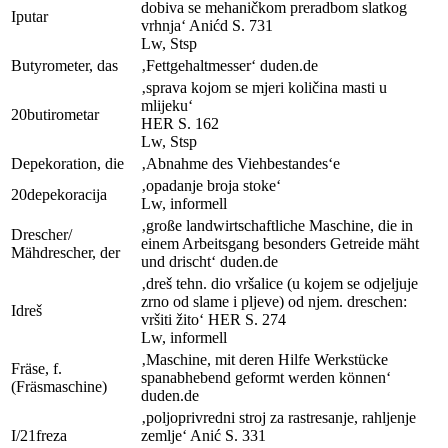
dobiva se mehaničkom preradbom slatkog
I
putar
vrhnja‘
Anić
d
S. 731
Lw
,
Stsp
Butyrometer, das
‚Fettgehaltmesser‘
duden.de
‚sprava kojom se mjeri količina masti u
mlijeku‘
20
butirometar
HER
S. 162
Lw
,
Stsp
Depekoration, die
‚Abnahme des Viehbestandes‘
e
‚opadanje broja stoke‘
20
depekoracija
Lw
,
informell
‚große landwirtschaftliche Maschine, die in
Drescher/
einem Arbeitsgang besonders Getreide mäht
Mähdrescher, der
und drischt‘
duden.de
‚dreš
tehn.
dio vršalice (u kojem se odjeljuje
zrno od slame i pljeve) od njem.
dreschen:
I
dreš
vršiti žito‘
HER
S. 274
Lw
,
informell
‚Maschine, mit deren Hilfe Werkstücke
Fräse, f.
spanabhebend geformt werden können‘
(Fräsmaschine)
duden.de
‚poljoprivredni stroj za rastresanje, rahljenje
I/21
freza
zemlje‘
Anić
S. 331