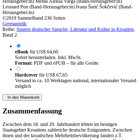
Herausgeber:in)
Melita Aleksa Varga (Band-Herausgeber:in)
Leonard Pon (Band-Herausgeber:in)
Ivana Šarić Šokčević (Band-
Herausgeber:in)
©2019
Sammelband
236 Seiten
Germanistik
Reihe:
Spuren deutscher Sprache, Literatur und Kultur in Kroatien
,
Band 2
eBook
für
US$ 64,60
Sofort herunterladen. Inkl. MwSt.
Format:
PDF und ePUB – für alle Geräte
Hardcover
für
US$ 67,65
Versand in ca. 10 Werktagen national, internationaler Versand
möglich
In den Warenkorb
Zusammenfassung
Zwischen dem 18. und 20. Jahrhundert lebten im heutigen
Staatsgebiet Kroatiens zahlreiche deutsche Emigranten. Zwischen
ihnen und der kroatischen Mehrheitsbevölkerung fanden z.T.