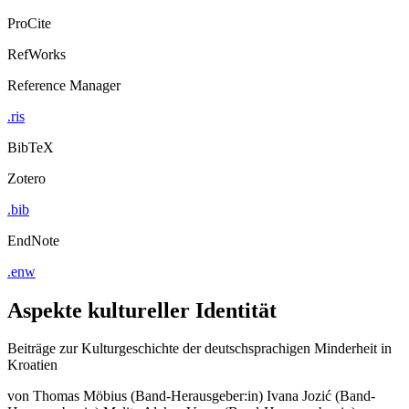
ProCite
RefWorks
Reference Manager
.ris
BibTeX
Zotero
.bib
EndNote
.enw
Aspekte kultureller Identität
Beiträge zur Kulturgeschichte der deutschsprachigen Minderheit in
Kroatien
von
Thomas Möbius (Band-Herausgeber:in)
Ivana Jozić (Band-