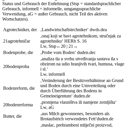
Status und Gebrauch der Entlehnung (
Stsp
= standardsprachlicher
Gebrauch,
informell =
informelle, umgangssprachliche
Verwendung, aG = außer Gebrauch, nicht Teil des aktiven
Wortschatzes).
Agrotechniker, der
‚Landwirtschaftstechniker‘
dwds.de
a
‚onaj koji se bavi agrotehnikom, stručnjak za
21
agrotehničar
agrotehniku‘
HER
b
S. 16
Lw
,
Stsp
←20 |
21→
Bodenprobe, die
‚Probe vom Boden‘
duden.de
c
‚analiza tla u svrhu utvrđivanja sastava tla s
obzirom na udio hranjivih tvari, humusa, vlage
20
bodenproba
i sl.‘
Lw
,
informell
‚Veränderung der Besitzverhältnisse an Grund
und Boden durch eine Umverteilung oder
Bodenreform, die
durch Überführung des Bodens in
Gemeineigentum‘
duden.de
‚promjena vlasništva ili namjene zemljišta‘
20
bodenreforma
Lw
, aG
‚aus Milch gewonnenes, besonders als
Butter, die
Brotaufstrich verwendetes Fett‘
duden.de
‚maslac, prehrambeni mliječni proizvod,