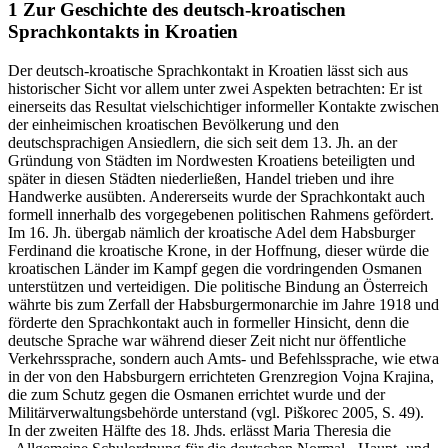
1
Zur Geschichte des deutsch-kroatischen
Sprachkontakts in Kroatien
Der deutsch-kroatische Sprachkontakt in Kroatien lässt sich aus
historischer Sicht vor allem unter zwei Aspekten betrachten: Er ist
einerseits das Resultat vielschichtiger informeller Kontakte zwischen
der einheimischen kroatischen Bevölkerung und den
deutschsprachigen Ansiedlern, die sich seit dem 13. Jh. an der
Gründung von Städten im Nordwesten Kroatiens beteiligten und
später in diesen Städten niederließen, Handel trieben und ihre
Handwerke ausübten. Andererseits wurde der Sprachkontakt auch
formell innerhalb des vorgegebenen politischen Rahmens gefördert.
Im 16. Jh. übergab nämlich der kroatische Adel dem Habsburger
Ferdinand die kroatische Krone, in der Hoffnung, dieser würde die
kroatischen Länder im Kampf gegen die vordringenden Osmanen
unterstützen und verteidigen. Die politische Bindung an Österreich
währte bis zum Zerfall der Habsburgermonarchie im Jahre 1918 und
förderte den Sprachkontakt auch in formeller Hinsicht, denn die
deutsche Sprache war während dieser Zeit nicht nur öffentliche
Verkehrssprache, sondern auch Amts- und Befehlssprache, wie etwa
in der von den Habsburgern errichteten Grenzregion Vojna Krajina,
die zum Schutz gegen die Osmanen errichtet wurde und der
Militärverwaltungsbehörde unterstand (vgl. Piškorec
2005
, S. 49).
In der zweiten Hälfte des 18. Jhds. erlässt Maria Theresia die