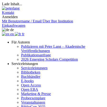
Lade Inhalt...
Kontakt
Anmelden
Mit Benutzername / Email
Über Ihre Institution
Einkaufswagen
de
en
fr
Für Autoren
Publizieren mit Peter Lang – Akademische
Veröffentlichungen
Publikationsanfrage
2026 Emerging Scholars Competition
Serviceleistungen
Serviceleistungen
Bibliotheken
Buchhändler
E-books
Open Access
Open EBA
Marketing & Presse
Probeexemplare
Veranstaltungen
BiblioCon 2025