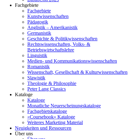
Fachgebiete
Fachgebiete
Kunstwissenschaften
Pädagogik
Anglistik – Amerikanistik
Germanistik
Geschichte & Politikwissenschaften
Rechtswissenschaften, Volks- &
Betriebswirtschaftslehre
Linguistik
Medien- und Kommunikationswissenschaften
Romanistik
Wissenschaft, Gesellschaft & Kulturwissenschaften
Slawistik
Theologie & Philosophie
Peter Lang Classics
Kataloge
Kataloge
Monatliche Neuerscheinungskataloge
Fachgebietskataloge
«Coursebook» Kataloge
Weiteres Marketing Material
Neuigkeiten und Ressourcen
Über uns