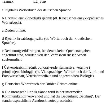
razmak
Lü
,
Stsp
a
Digitales Wörterbuch der deutschen Sprache.
b
Hrvatski enciklopedijski rječnik (dt. Kroatisches enzyklopädisches
Wörterbuch).
c
Duden online.
d
Rječnik hrvatskoga jezika (dt. Wörterbuch der kroatischen
Sprache).
e
Bedeutungserklärungen, bei denen keine Quellenangaben
angeführt sind, wurden von den Verfassern dieser Arbeit
ausformuliert.
f
Četverojezični rječnik poljoprivrede, šumarstva, veterine i
primijenjene biologije (dt. Viersprachiges Wörterbuch der Land- und
Forstwirtschaft, Veterinärmedizin und angewandten Biologie).
g
Deutsches Wörterbuch der Brüder Grimm online.
h
Die kroatische Replik
flanac
wird in der informellen
Kommunikation verwendet und hat die Bedeutung ‚Setzling‘. Der
standardsprachliche Ausdruck lautet
presadnica
.