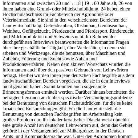
Informanten sind zwischen 20 und
←18 |
19→
60 Jahre alt, 26 von
ihnen haben eine Grund- oder Mittelschulbildung, 24 haben einen
Hochschulabschluss im Fachbereich der Agronomie oder
Veterinärmedizin. Sie sind in den verschiedensten Bereichen der
Landwirtschaft tätig: Getreideanbau, Obstanbau, Gemüseanbau,
Weinbau, Geflügelzucht, Pferdezucht und Pferdesport, Rinderzucht
und Milchproduktion und Schweinezucht. Im Rahmen der
durchgeführten Interviews beantworteten die Informanten Fragen
über ihre geschäftliche Tätigkeit, über Werkstätten, in denen sie
arbeiten und Werkzeuge, die sie benutzen, über Maschinen und
Zubehör, Fütterung und Zucht sowie Anbau und
Produktionsverfahren. Neben dem aktiven Wortschatz wurden die
Informanten auch über den passiven Gebrauch von Lehnwörtern
befragt. Hierbei wurden ihnen jene deutschen Fachbegriffe aus dem
landwirtschaftlichen Bereich vorgelesen, die sie in den Interviews
nicht genannt haben. Somit konnten auch sogenannte
Erinnerungsformen ermittelt werden. Darüber hinaus berichteten die
befragten Personen auch über spezifische Verständigungsprobleme
bei der Benutzung von deutschen Fachausdrücken, für die es keine
kroatischen Entsprechungen gibt. Für die Landwirte stellt die
Benutzung von deutschen Fachbegriffen im Arbeitsalltag kein
großes Problem dar. Ihr lokaler kroatischer Dialekt weist ohnehin
eine große Anzahl an deutschen Lehnwörtern auf, denn das Gebiet
gehörte in der Vergangenheit zur Militärgrenze, in der Deutsch
Amts- und Kommandosprache war. Unter den Agronomen kommt