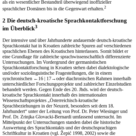
als ein wesentlicher Bestandteil überwiegend inoffizieller
2
sprachlicher Domänen bis in die Gegenwart erhalten.
2
Die deutsch-kroatische Sprachkontaktforschung
3
im Überblick
Der intensive und über Jahrhunderte andauernde deutsch-kroatische
Sprachkontakt hat in Kroatien zahlreiche Spuren auf verschiedenen
sprachlichen Ebenen des Kroatischen hinterlassen. Somit bildet er
eine Grundlage für zahlreiche sprachwissenschaftlich differenzierte
Untersuchungen. Im Vordergrund der germanistischen
Sprachkontaktforschung in Kroatien stehen dabei dialektologische
und/oder soziolinguistische Fragestellungen, die in einem
synchronischen
←16 |
17→
oder diachronischen Rahmen innerhalb
unterschiedlicher Forschungsprojekte und zahlreicher Einzelstudien
behandelt werden. Gegen Ende des 20. Jhds. wird der deutsch-
kroatische Sprachkontakt innerhalb des internationalen
Wissenschaftsprojektes „Österreichisch-kroatische
Sprachbeziehungen in der Neuzeit, besonders seit dem 18.
Jahrhundert“ unter der Leitung von Prof. Dr. Peter Wiesinger und
Prof. Dr. Zrinjka Glovacki-Bernardi umfassend untersucht. Im
Mittelpunkt der Untersuchungen standen dabei die historische
Auswertung des Sprachkontakts und der deutschsprachigen
Schriftkultur in Kroatien (vgl. Žepić
1998
,
2002
) sowie die