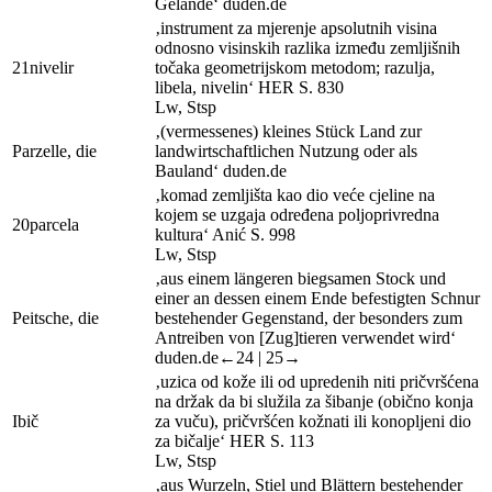
Gelände‘
duden.de
‚instrument za mjerenje apsolutnih visina
odnosno visinskih razlika između zemljišnih
21
nivelir
točaka geometrijskom metodom; razulja,
libela, nivelin‘
HER
S. 830
Lw
,
Stsp
‚(vermessenes) kleines Stück Land zur
Parzelle, die
landwirtschaftlichen Nutzung oder als
Bauland‘
duden.de
‚komad zemljišta kao dio veće cjeline na
kojem se uzgaja određena poljoprivredna
20
parcela
kultura‘
Anić
S. 998
Lw
,
Stsp
‚aus einem längeren biegsamen Stock und
einer an dessen einem Ende befestigten Schnur
Peitsche, die
bestehender Gegenstand, der besonders zum
Antreiben von [Zug]tieren verwendet wird‘
duden.de
←24 |
25→
‚uzica od kože ili od upredenih niti pričvršćena
na držak da bi služila za šibanje (obično konja
I
bič
za vuču), pričvršćen kožnati ili konopljeni dio
za bičalje‘
HER
S. 113
Lw
,
Stsp
‚aus Wurzeln, Stiel und Blättern bestehender