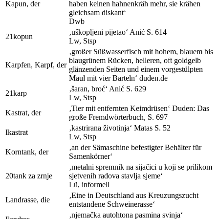
Kapun, der
haben keinen hahnenkräh mehr, sie krähen
gleichsam diskant‘
Dwb
‚uškopljeni pijetao‘
Anić
S. 614
21
kopun
Lw
,
Stsp
‚großer Süßwasserfisch mit hohem, blauem bis
blaugrünem Rücken, helleren, oft goldgelb
Karpfen, Karpf, der
glänzenden Seiten und einem vorgestülpten
Maul mit vier Barteln‘
duden.de
‚šaran, broć‘
Anić
S. 629
21
karp
Lw
,
Stsp
‚Tier mit entfernten Keimdrüsen‘
Duden: Das
Kastrat, der
große Fremdwörterbuch
, S. 697
‚kastrirana životinja‘
Matas
S. 52
I
kastrat
Lw
,
Stsp
‚an der Sämaschine befestigter Behälter für
Korntank, der
Samenkörner‘
‚metalni spremnik na sijačici u koji se prilikom
20
tank za zrnje
sjetvenih radova stavlja sjeme‘
L
ü
,
informell
‚Eine in Deutschland aus Kreuzungszucht
Landrasse, die
entstandene Schweinerasse‘
‚njemačka autohtona pasmina svinja‘