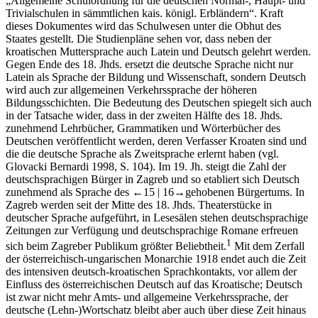
„Allgemeine Schulordnung für die deutschen Normal-, Haupt- und
Trivialschulen in sämmtlichen kais. königl. Erbländern“. Kraft
dieses Dokumentes wird das Schulwesen unter die Obhut des
Staates gestellt. Die Studienpläne sehen vor, dass neben der
kroatischen Muttersprache auch Latein und Deutsch gelehrt werden.
Gegen Ende des 18. Jhds. ersetzt die deutsche Sprache nicht nur
Latein als Sprache der Bildung und Wissenschaft, sondern Deutsch
wird auch zur allgemeinen Verkehrssprache der höheren
Bildungsschichten. Die Bedeutung des Deutschen spiegelt sich auch
in der Tatsache wider, dass in der zweiten Hälfte des 18. Jhds.
zunehmend Lehrbücher, Grammatiken und Wörterbücher des
Deutschen veröffentlicht werden, deren Verfasser Kroaten sind und
die die deutsche Sprache als Zweitsprache erlernt haben (vgl.
Glovacki Bernardi
1998
, S. 104). Im 19. Jh. steigt die Zahl der
deutschsprachigen Bürger in Zagreb und so etabliert sich Deutsch
zunehmend als Sprache des
←15 |
16→
gehobenen Bürgertums. In
Zagreb werden seit der Mitte des 18. Jhds. Theaterstücke in
deutscher Sprache aufgeführt, in Lesesälen stehen deutschsprachige
Zeitungen zur Verfügung und deutschsprachige Romane erfreuen
1
sich beim Zagreber Publikum größter Beliebtheit.
Mit dem Zerfall
der österreichisch-ungarischen Monarchie 1918 endet auch die Zeit
des intensiven deutsch-kroatischen Sprachkontakts, vor allem der
Einfluss des österreichischen Deutsch auf das Kroatische; Deutsch
ist zwar nicht mehr Amts- und allgemeine Verkehrssprache, der
deutsche (Lehn-)Wortschatz bleibt aber auch über diese Zeit hinaus