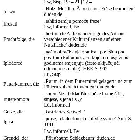
Lw
,
Stsp,
B
e
←21 |
22→
‚Holz, Metall u. Ä. mit einer Fräse bearbeiten‘
fräsen
duden.de
‚rahliti zemlju pomoću freze‘
I
frezati
Lw
,
informell,
B
e
‚bestimmte Aufeinanderfolge des Anbaus
Fruchtfolge, die
verschiedener Kulturpflanzen auf einer
Nutzfläche‘
duden.de
‚način obrađivanja oranica i površina pod
povrtnim kulturama, pri kojem se usjevi po
I
plodored
godinama smjenjuju (često uključujući
odmaranje zemlje)‘
HER
S. 962
Lü
,
Stsp
‚Raum, in dem Futtermittel gelagert und zum
Futterkammer, die
Füttern zubereitet werden‘
duden.de
‚spremište ili skladište stočne hrane (žita,
I
futerkomora
smjese, sijena i sl.)‘
Lü
,
informell
Geize, die
‚kastriertes Schwein‘
‚prase, mlado domaće i divlje svinje‘
Anić
S.
I
gica
1141
Lw
,
informell,
B
v
Grendel, der
‚Pflugbaum; Schlagbaum‘
duden.de