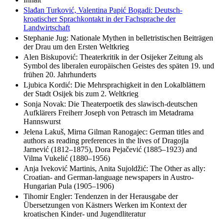
Slađan Turković, Valentina Papić Bogadi: Deutsch-
kroatischer Sprachkontakt in der Fachsprache der
Landwirtschaft
Stephanie Jug: Nationale Mythen in belletristischen Beiträgen
der Drau um den Ersten Weltkrieg
Alen Biskupović: Theaterkritik in der Osijeker Zeitung als
Symbol des liberalen europäischen Geistes des späten 19. und
frühen 20. Jahrhunderts
Ljubica Kordić: Die Mehrsprachigkeit in den Lokalblättern
der Stadt Osijek bis zum 2. Weltkrieg
Sonja Novak: Die Theaterpoetik des slawisch-deutschen
Aufklärers Freiherr Joseph von Petrasch im Metadrama
Hannswurst
Jelena Lakuš, Mirna Gilman Ranogajec: German titles and
authors as reading preferences in the lives of Dragojla
Jarnević (1812–1875), Dora Pejačević (1885–1923) and
Vilma Vukelić (1880–1956)
Anja Iveković Martinis, Anita Sujoldžić: The Other as ally:
Croatian- and German-language newspapers in Austro-
Hungarian Pula (1905–1906)
Tihomir Engler: Tendenzen in der Herausgabe der
Übersetzungen von Kästners Werken im Kontext der
kroatischen Kinder- und Jugendliteratur