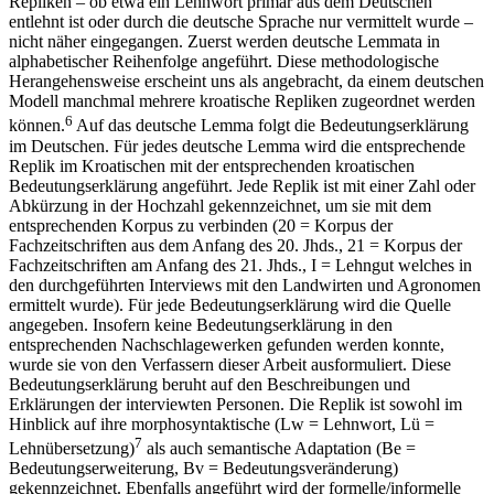
Repliken – ob etwa ein Lehnwort primär aus dem Deutschen
entlehnt ist oder durch die deutsche Sprache nur vermittelt wurde –
nicht näher eingegangen. Zuerst werden deutsche Lemmata in
alphabetischer Reihenfolge angeführt. Diese methodologische
Herangehensweise erscheint uns als angebracht, da einem deutschen
Modell manchmal mehrere kroatische Repliken zugeordnet werden
6
können.
Auf das deutsche Lemma folgt die Bedeutungserklärung
im Deutschen. Für jedes deutsche Lemma wird die entsprechende
Replik im Kroatischen mit der entsprechenden kroatischen
Bedeutungserklärung angeführt. Jede Replik ist mit einer Zahl oder
Abkürzung in der Hochzahl gekennzeichnet, um sie mit dem
entsprechenden Korpus zu verbinden (
20
= Korpus der
Fachzeitschriften aus dem Anfang des 20. Jhds.,
21
= Korpus der
Fachzeitschriften am Anfang des 21. Jhds.,
I
= Lehngut welches in
den durchgeführten Interviews mit den Landwirten und Agronomen
ermittelt wurde). Für jede Bedeutungserklärung wird die Quelle
angegeben. Insofern keine Bedeutungserklärung in den
entsprechenden Nachschlagewerken gefunden werden konnte,
wurde sie von den Verfassern dieser Arbeit ausformuliert. Diese
Bedeutungserklärung beruht auf den Beschreibungen und
Erklärungen der interviewten Personen. Die Replik ist sowohl im
Hinblick auf ihre morphosyntaktische (
Lw
= Lehnwort,
Lü =
7
Lehnübersetzung)
als auch semantische Adaptation (B
e
=
Bedeutungserweiterung, B
v
= Bedeutungsveränderung)
gekennzeichnet. Ebenfalls angeführt wird der formelle/informelle