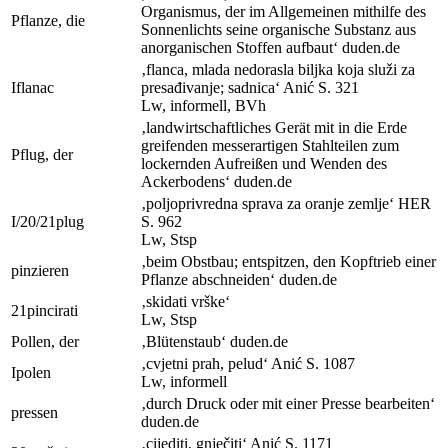
Organismus, der im Allgemeinen mithilfe des
Pflanze, die
Sonnenlichts seine organische Substanz aus
anorganischen Stoffen aufbaut‘
duden.de
‚flanca, mlada nedorasla biljka koja služi za
I
flanac
presađivanje; sadnica‘
Anić
S. 321
Lw
,
informell
, BV
h
‚landwirtschaftliches Gerät mit in die Erde
greifenden messerartigen Stahlteilen zum
Pflug, der
lockernden Aufreißen und Wenden des
Ackerbodens‘
duden.de
‚poljoprivredna sprava za oranje zemlje‘
HER
I/20/21
plug
S. 962
Lw
,
Stsp
‚beim Obstbau; entspitzen, den Kopftrieb einer
pinzieren
Pflanze abschneiden‘
duden.de
‚skidati vrške‘
21
pincirati
Lw
,
Stsp
Pollen, der
‚Blütenstaub‘
duden.de
‚cvjetni prah, pelud‘
Anić
S. 1087
I
polen
Lw
,
informell
‚durch Druck oder mit einer Presse bearbeiten‘
pressen
duden.de
‚cijediti, gnječiti‘
Anić
S. 1171