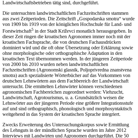
Landwirtschaftsbetrieben tätig sind, durchgeführt.
Die untersuchten landwirtschaftlichen Fachzeitschriften stammen
aus zwei Zeitperioden. Die Zeitschrift „Gospodarska smotra“ wurde
von 1909 bis 1919 von der königlichen Hochschule für Land- und
5
Forstwirtschaft
in der Stadt Križevci monatlich herausgegeben. In
dieser Zeit ringen die kroatischen Agronomen immer noch mit der
kroatischen Fachsprache, die von deutschen Fachausdrücken
dominiert wird und die oft ohne Übersetzung oder Erklärung sowie
ohne morphologische oder orthographische Adaptation in den
kroatischen Text übernommen werden. In der jüngeren Zeitperiode
von 2000 bis 2010 wurden neben landwirtschaftlichen
Fachzeitschriften (Agronomski glasnik, Poljoprivredna znanstvena
smotra) auch spezialisierte Wörterbücher auf das Vorkommen von
deutschen Lehnwörtern aus dem Fachbereich der Landwirtschaft
untersucht. Die ermittelten Lehnwörter können verschiedenen
agronomischen Fachbereichen zugeordnet werden: Viehzucht,
Landwirtschaft, Agrotourismus, u. a. Grundsätzlich weisen die
Lehnwörter aus der jüngeren Periode eine größere Integrationsstufe
auf und sind orthographisch, phonologisch und morphosyntaktisch
weitgehend in das System der kroatischen Sprache integriert.
Zwecks Erweiterung des Untersuchungskorpus sowie Ermittlung
des Lehnguts in der mündlichen Sprache wurden im Jahre 2012
Interviews mit Landwirten und Agronomen durchgeführt. Die 50