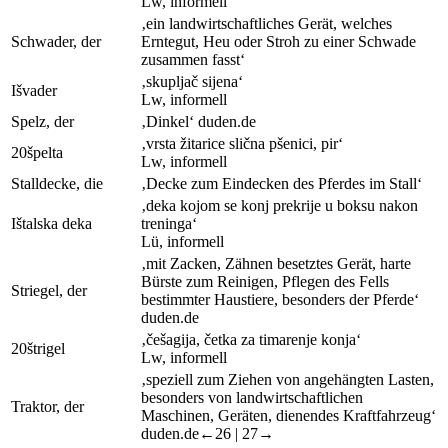
Lw
,
informell
‚ein landwirtschaftliches Gerät, welches
Schwader, der
Erntegut, Heu oder Stroh zu einer Schwade
zusammen fasst‘
‚skupljač sijena‘
I
švader
Lw
,
informell
Spelz, der
‚Dinkel‘
duden.de
‚vrsta žitarice slična pšenici, pir‘
20
špelta
Lw
,
informell
Stalldecke, die
‚Decke zum Eindecken des Pferdes im Stall‘
‚deka kojom se konj prekrije u boksu nakon
I
štalska deka
treninga‘
L
ü
,
informell
‚mit Zacken, Zähnen besetztes Gerät, harte
Bürste zum Reinigen, Pflegen des Fells
Striegel, der
bestimmter Haustiere, besonders der Pferde‘
duden.de
‚češagija, četka za timarenje konja‘
20
štrigel
Lw
,
informell
‚speziell zum Ziehen von angehängten Lasten,
besonders von landwirtschaftlichen
Traktor, der
Maschinen, Geräten, dienendes Kraftfahrzeug‘
duden.de
←26 |
27→