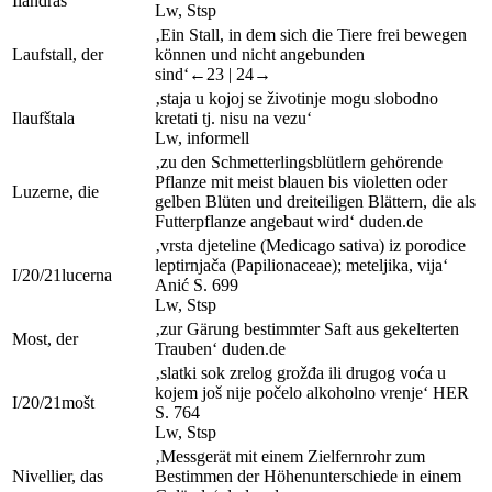
I
landras
Lw
,
Stsp
‚Ein Stall, in dem sich die Tiere frei bewegen
Laufstall, der
können und nicht angebunden
sind‘
←23 |
24→
‚staja u kojoj se životinje mogu slobodno
I
laufštala
kretati tj. nisu na vezu‘
Lw
,
informell
‚zu den Schmetterlingsblütlern gehörende
Pflanze mit meist blauen bis violetten oder
Luzerne, die
gelben Blüten und dreiteiligen Blättern, die als
Futterpflanze angebaut wird‘
duden.de
‚vrsta djeteline (
Medicago sativa
) iz porodice
leptirnjača (
Papilionaceae
); meteljika, vija‘
I/20/21
lucerna
Anić
S. 699
Lw
,
Stsp
‚zur Gärung bestimmter Saft aus gekelterten
Most, der
Trauben‘
duden.de
‚slatki sok zrelog grožđa ili drugog voća u
kojem još nije počelo alkoholno vrenje‘
HER
I/20/21
mošt
S. 764
Lw
,
Stsp
‚Messgerät mit einem Zielfernrohr zum
Nivellier, das
Bestimmen der Höhenunterschiede in einem