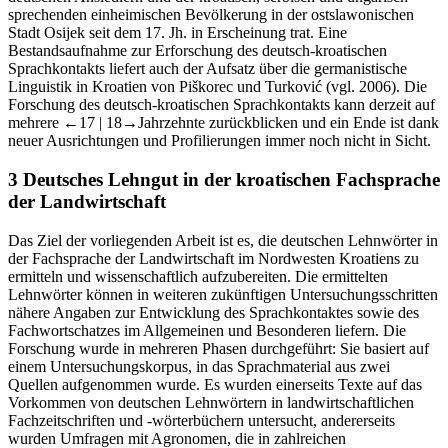
sprechenden einheimischen Bevölkerung in der ostslawonischen
Stadt Osijek seit dem 17. Jh. in Erscheinung trat. Eine
Bestandsaufnahme zur Erforschung des deutsch-kroatischen
Sprachkontakts liefert auch der Aufsatz über die germanistische
Linguistik in Kroatien von Piškorec und Turković (vgl.
2006
). Die
Forschung des deutsch-kroatischen Sprachkontakts kann derzeit auf
mehrere
←17 |
18→
Jahrzehnte zurückblicken und ein Ende ist dank
neuer Ausrichtungen und Profilierungen immer noch nicht in Sicht.
3
Deutsches Lehngut in der kroatischen Fachsprache
der Landwirtschaft
Das Ziel der vorliegenden Arbeit ist es, die deutschen Lehnwörter in
der Fachsprache der Landwirtschaft im Nordwesten Kroatiens zu
ermitteln und wissenschaftlich aufzubereiten. Die ermittelten
Lehnwörter können in weiteren zukünftigen Untersuchungsschritten
nähere Angaben zur Entwicklung des Sprachkontaktes sowie des
Fachwortschatzes im Allgemeinen und Besonderen liefern. Die
Forschung wurde in mehreren Phasen durchgeführt: Sie basiert auf
einem Untersuchungskorpus, in das Sprachmaterial aus zwei
Quellen aufgenommen wurde. Es wurden einerseits Texte auf das
Vorkommen von deutschen Lehnwörtern in landwirtschaftlichen
Fachzeitschriften und -wörterbüchern untersucht, andererseits
wurden Umfragen mit Agronomen, die in zahlreichen