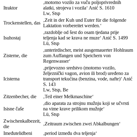
‚motorno vozilo za vuču poljoprivrednih
I
traktor
alatki, strojeva i vozila‘
Anić
S. 1610
Lw
,
Stsp
‚Zeit in der Kuh und Euter für die folgende
Trockenstellen, das
Laktation vorbereitet werden.‘
‚razdoblje od šest do osam tjedana prije
I
suhostaj
teljenja kad se krava ne muze‘
Anić
S. 1499
Lü
,
Stsp
‚unterirdischer, meist ausgemauerter Hohlraum
Zisterne, die
zum Auffangen und Speichern von
Regenwasser‘
‚prijevozno sredstvo (motorno vozilo,
željeznički vagon, avion ili brod) uređeno za
I
cisterna
transport tekućina (benzina, vode, nafte)‘
Anić
S. 143
Lw
,
Stsp
, B
e
Zitzenbecher, die
‚Teil einer Melkmaschine‘
‚dio aparata za strojnu mužnju koji se učvrsti
I
sisne čaše
na vime krave prilikom mužnje‘
Lü
,
Stsp
Zwischenkalbezeit,
‚Zeitraum zwischen zwei Abkalbungen‘
die
I
međutelidbeni
‚period između dva teljenja‘