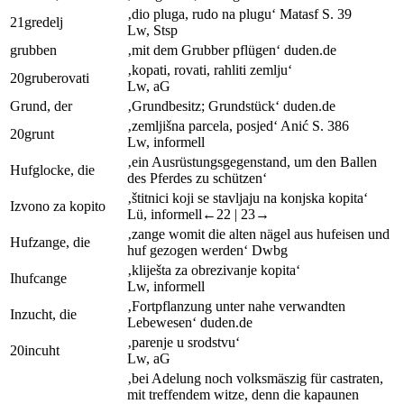
‚dio pluga, rudo na plugu‘
Matas
f
S. 39
21
gredelj
Lw
,
Stsp
grubben
‚mit dem Grubber pflügen‘
duden.de
‚kopati, rovati, rahliti zemlju‘
20
gruberovati
Lw
, aG
Grund, der
‚Grundbesitz; Grundstück‘
duden.de
‚zemljišna parcela, posjed‘
Anić
S. 386
20
grunt
Lw
,
informell
‚ein Ausrüstungsgegenstand, um den Ballen
Hufglocke, die
des Pferdes zu schützen‘
‚štitnici koji se stavljaju na konjska kopita‘
I
zvono za kopito
Lü
,
informell
←22 |
23→
‚zange womit die alten nägel aus hufeisen und
Hufzange, die
huf gezogen werden‘
Dwb
g
‚kliješta za obrezivanje kopita‘
I
hufcange
Lw
,
informell
‚Fortpflanzung unter nahe verwandten
Inzucht, die
Lebewesen‘
duden.de
‚parenje u srodstvu‘
20
incuht
Lw
, aG
‚bei Adelung noch volksmäszig für castraten,
mit treffendem witze, denn die kapaunen