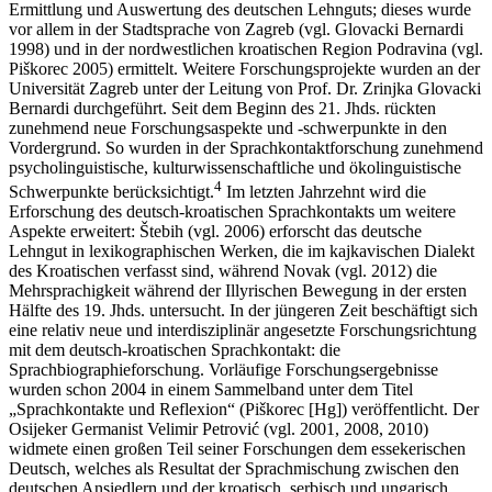
Ermittlung und Auswertung des deutschen Lehnguts; dieses wurde
vor allem in der Stadtsprache von Zagreb (vgl. Glovacki Bernardi
1998
) und in der nordwestlichen kroatischen Region Podravina (vgl.
Piškorec
2005
) ermittelt. Weitere Forschungsprojekte wurden an der
Universität Zagreb unter der Leitung von Prof. Dr. Zrinjka Glovacki
Bernardi durchgeführt. Seit dem Beginn des 21. Jhds. rückten
zunehmend neue Forschungsaspekte und -schwerpunkte in den
Vordergrund. So wurden in der Sprachkontaktforschung zunehmend
psycholinguistische, kulturwissenschaftliche und ökolinguistische
4
Schwerpunkte berücksichtigt.
Im letzten Jahrzehnt wird die
Erforschung des deutsch-kroatischen Sprachkontakts um weitere
Aspekte erweitert: Štebih (vgl.
2006
) erforscht das deutsche
Lehngut in lexikographischen Werken, die im kajkavischen Dialekt
des Kroatischen verfasst sind, während Novak (vgl.
2012
) die
Mehrsprachigkeit während der Illyrischen Bewegung in der ersten
Hälfte des 19. Jhds. untersucht. In der jüngeren Zeit beschäftigt sich
eine relativ neue und interdisziplinär angesetzte Forschungsrichtung
mit dem deutsch-kroatischen Sprachkontakt: die
Sprachbiographieforschung. Vorläufige Forschungsergebnisse
wurden schon 2004 in einem Sammelband unter dem Titel
„Sprachkontakte und Reflexion“ (Piškorec [Hg]) veröffentlicht. Der
Osijeker Germanist Velimir Petrović (vgl.
2001
,
2008
,
2010
)
widmete einen großen Teil seiner Forschungen dem essekerischen
Deutsch, welches als Resultat der Sprachmischung zwischen den
deutschen Ansiedlern und der kroatisch, serbisch und ungarisch