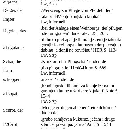
20
prešati
Lw
,
Stsp
Reißer, der
‚Werkzeug zur Pflege von Pferdehufen‘
‚alat za čišćenje konjskih kopita‘
I
rajser
Lw
,
informell
‚bei der Anlage eines Weinbergs; tief pflügen
Rigolen, das
oder umgraben‘
duden.de
←25 |
26→
‚duboko prekapanje ili oranje zemlje tako da
gornji slojevi bogati humusom dospijevaju u
21
rigolanje
dubinu, a donji na površinu‘
HER
S. 1134
Lw
,
Stsp
Schar, die
‚Kurzform für Pflugschar‘
duden.de
‚dio pluga, ralo‘
Uroić-Hurm
S. 689
I
šara
Lw
,
informell
schoppen
‚mästen‘
duden.de
‚hraniti gusku ili puru za klanje izravnim
guranjem hrane u ždrijelo; kljukati‘
Anić
S.
21
šopati
1544
Lw
,
Stsp
‚Menge grob gemahlener Getreidekörner‘
Schrot, der
duden.de
‚grubo samljeven kukuruz, ječam i druge
I/20
šrot
žitarice; prekrupa, jarma‘
Anić
S. 1548