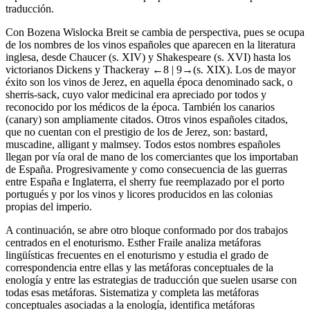
traducción.
Con Bozena Wislocka Breit se cambia de perspectiva, pues se ocupa
de los nombres de los vinos españoles que aparecen en la literatura
inglesa, desde Chaucer (s. XIV) y Shakespeare (s. XVI) hasta los
victorianos Dickens y Thackeray
←8 |
9→(s. XIX). Los de mayor
éxito son los vinos de Jerez, en aquella época denominado
sack
, o
sherris-sack,
cuyo valor medicinal era apreciado por todos y
reconocido por los médicos de la época. También los canarios
(
canary
) son ampliamente citados. Otros vinos españoles citados,
que no cuentan con el prestigio de los de Jerez, son:
bastard,
muscadine, alligant y malmsey.
Todos estos nombres españoles
llegan por vía oral de mano de los comerciantes que los importaban
de España. Progresivamente y como consecuencia de las guerras
entre España e Inglaterra, el
sherry
fue reemplazado por el
porto
portugués y por los vinos y licores producidos en las colonias
propias del imperio.
A continuación, se abre otro bloque conformado por dos trabajos
centrados en el enoturismo. Esther Fraile analiza metáforas
lingüísticas frecuentes en el enoturismo y estudia el grado de
correspondencia entre ellas y las metáforas conceptuales de la
enología y entre las estrategias de traducción que suelen usarse con
todas esas metáforas. Sistematiza y completa las metáforas
conceptuales asociadas a la enología, identifica metáforas