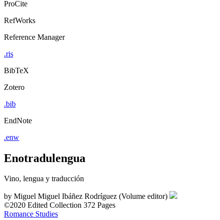
ProCite
RefWorks
Reference Manager
.ris
BibTeX
Zotero
.bib
EndNote
.enw
Enotradulengua
Vino, lengua y traducción
by
Miguel Miguel Ibáñez Rodríguez (Volume editor)
©2020
Edited Collection
372 Pages
Romance Studies