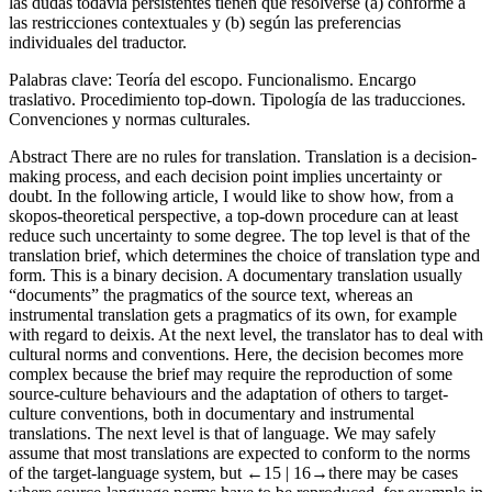
las dudas todavía persistentes tienen que resolverse (a) conforme a
las restricciones contextuales y (b) según las preferencias
individuales del traductor.
Palabras clave:
Teoría del escopo. Funcionalismo. Encargo
traslativo. Procedimiento top-down. Tipología de las traducciones.
Convenciones y normas culturales.
Abstract
There are no rules for translation. Translation is a decision-
making process, and each decision point implies uncertainty or
doubt. In the following article, I would like to show how, from a
skopos-theoretical perspective, a top-down procedure can at least
reduce such uncertainty to some degree. The top level is that of the
translation brief, which determines the choice of translation type and
form. This is a binary decision. A documentary translation usually
“documents” the pragmatics of the source text, whereas an
instrumental translation gets a pragmatics of its own, for example
with regard to deixis. At the next level, the translator has to deal with
cultural norms and conventions. Here, the decision becomes more
complex because the brief may require the reproduction of some
source-culture behaviours and the adaptation of others to target-
culture conventions, both in documentary and instrumental
translations. The next level is that of language. We may safely
assume that most translations are expected to conform to the norms
of the target-language system, but
←15 |
16→
there may be cases