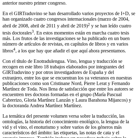
anterior nuestro primer congreso.
En el GIRTraduvino se han desarrollado varios proyectos de I+D, se
han organizado cuatro congresos internacionales (marzo de 2004,
2
abril de 2008, abril de 2011 y abril de 2019)
y se han leído cuatro
3
tesis doctorales
. En estos momentos están en marcha cuatro tesis
más. Los frutos de las investigaciones se ha publicado en un buen
número de artículos de revistas, en capítulos de libros y en varios
4
libros
, a los que hay que añadir el que aquí ahora presentamos.
Con el título de
Enotradulengua. Vino, lengua y traducción
se
recogen en este libro 18 trabajos elaborados por integrantes del
GIRTraduvino y por otros investigadores de España y del
extranjero, entre los que se encuentran los ya veteranos en nuestras
publicaciones como son Cristinane Nord, Pierre Lerat y Fernando
Martínez de Toda. Nos llena de satisfacción que entre los autores se
encuentren tres doctoras formadas en el grupo (María Pascual
Cabrerizo, Gloria Martínez Lanzán y Laura Barahona Mijancos) y
la doctoranda Andrea Martínez Martínez.
La temática del presente volumen versa sobre la traducción, las
ontologías, la historia del conocimiento enológico, la lengua de la
vid y el vino, el enoturismo y sobre varios de los géneros más
característicos del ámbito: las etiquetas, las notas de cata y el