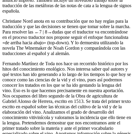
anuncio impreso. También incluye un novedoso trabajo sobre la
traducción de las metáforas de las notas de cata a la lengua de signos
española.
Christiane Nord anota en su contribución que no hay reglas para la
traducción y que las decisiones se tienen que tomar sobre la marcha.
Para resolver las
←7 |
8→
dudas que el traductor va encontrándose
en el proceso traductor nos propone seguir el enfoque funcionalista
«de arriba hacia abajo» (top-down). Y lo demuestra utilizando la
novela
The Winemaker
de Noah Gordon y comparándola con las
traducciones al español y al alemán.
Fernando Martínez de Toda nos hace un recorrido histórico por los
hitos del conocimiento enológico. Nos interesa saber qué autores y
qué textos han ido generando a lo largo de los tiempos lo que hoy se
conoce como las ciencias de la vid y el vino, pues así podremos
conocer los tratados en los que se ha ido gestando la lengua del
vino. Eso es lo que hacemos precisamente en nuestra aportación.
Nos ocupamos del libro segundo de la
Obra de agricultura
de
Gabriel Alonso de Herrera, escrito en 1513. Se trata del primer texto
escrito en español sobre las técnicas del cultivo de la vid y de la
elaboración del vino. Analizamos el grado de desarrollo del
conocimiento vitivinícola y valoramos la incidencia que ello tiene en
la lengua. Pretendemos demostrar que nos encontramos ante el
primer tratado sobre la materia y ante el primer vocabulario
especializado sobre el vino. Aportamos información sobre la génesis