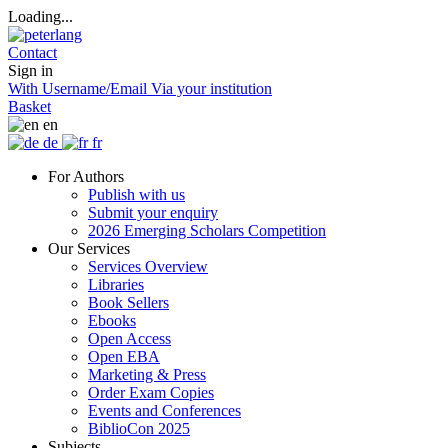
Loading...
Contact
Sign in
With Username/Email
Via your institution
Basket
en
de
fr
For Authors
Publish with us
Submit your enquiry
2026 Emerging Scholars Competition
Our Services
Services Overview
Libraries
Book Sellers
Ebooks
Open Access
Open EBA
Marketing & Press
Order Exam Copies
Events and Conferences
BiblioCon 2025
Subjects