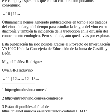
ese campo y esperamos que con su colaboración podamos
conseguirlo.
←10 |
11→
Últimamente hemos generado publicaciones en torno a los tratados
del vino a lo largo del tiempo para estudiar la lengua del vino en su
diacronía y también la incidencia de la traducción en la difusión del
conocimiento enológico. Pero sin duda, aún queda vías por explorar.
Esta publicación ha sido posible gracias al Proyecto de Investigación
VA102G19 de la Consejería de Educación de la Junta de Castilla y
León.
Miguel Ibáñez Rodríguez
Uva.GIRTraduvino
←11 |
12→
←12 |
13→
1
http://girtraduvino.com/es/
2
http://girtraduvino.com/es/congresos/
3
Están disponibles al final de
https://dialnet.unirioja.es/servlet/autor?codigo=113437