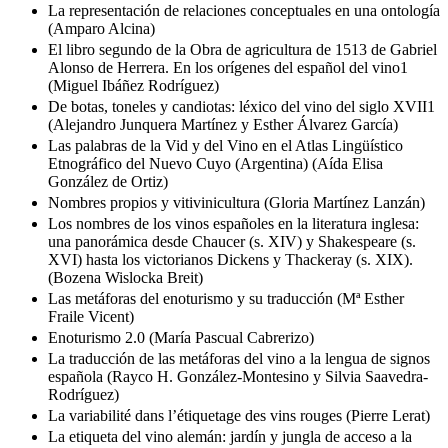
La representación de relaciones conceptuales en una ontología
(Amparo Alcina)
El libro segundo de la Obra de agricultura de 1513 de Gabriel
Alonso de Herrera. En los orígenes del español del vino1
(Miguel Ibáñez Rodríguez)
De botas, toneles y candiotas: léxico del vino del siglo XVII1
(Alejandro Junquera Martínez y Esther Álvarez García)
Las palabras de la Vid y del Vino en el Atlas Lingüístico
Etnográfico del Nuevo Cuyo (Argentina) (Aída Elisa
González de Ortiz)
Nombres propios y vitivinicultura (Gloria Martínez Lanzán)
Los nombres de los vinos españoles en la literatura inglesa:
una panorámica desde Chaucer (s. XIV) y Shakespeare (s.
XVI) hasta los victorianos Dickens y Thackeray (s. XIX).
(Bozena Wislocka Breit)
Las metáforas del enoturismo y su traducción (Mª Esther
Fraile Vicent)
Enoturismo 2.0 (María Pascual Cabrerizo)
La traducción de las metáforas del vino a la lengua de signos
española (Rayco H. González-Montesino y Silvia Saavedra-
Rodríguez)
La variabilité dans l’étiquetage des vins rouges (Pierre Lerat)
La etiqueta del vino alemán: jardín y jungla de acceso a la