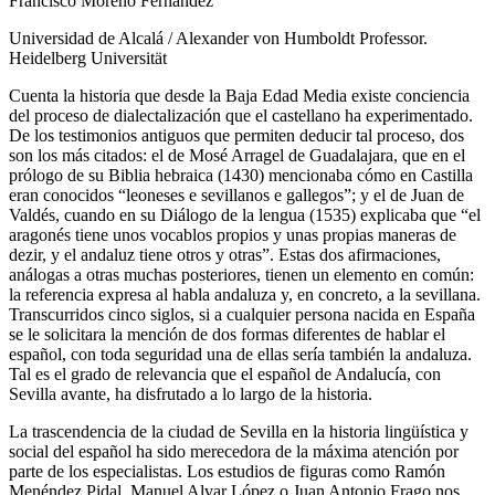
Francisco Moreno Fernández
Universidad de Alcalá / Alexander von Humboldt Professor.
Heidelberg Universität
Cuenta la historia que desde la Baja Edad Media existe conciencia
del proceso de dialectalización que el castellano ha experimentado.
De los testimonios antiguos que permiten deducir tal proceso, dos
son los más citados: el de Mosé Arragel de Guadalajara, que en el
prólogo de su
Biblia hebraica
(1430) mencionaba cómo en Castilla
eran conocidos “leoneses e sevillanos e gallegos”; y el de Juan de
Valdés, cuando en su
Diálogo de la lengua
(1535) explicaba que “el
aragonés tiene unos vocablos propios y unas propias maneras de
dezir, y el andaluz tiene otros y otras”. Estas dos afirmaciones,
análogas a otras muchas posteriores, tienen un elemento en común:
la referencia expresa al habla andaluza y, en concreto, a la sevillana.
Transcurridos cinco siglos, si a cualquier persona nacida en España
se le solicitara la mención de dos formas diferentes de hablar el
español, con toda seguridad una de ellas sería también la andaluza.
Tal es el grado de relevancia que el español de Andalucía, con
Sevilla avante, ha disfrutado a lo largo de la historia.
La trascendencia de la ciudad de Sevilla en la historia lingüística y
social del español ha sido merecedora de la máxima atención por
parte de los especialistas. Los estudios de figuras como Ramón
Menéndez Pidal, Manuel Alvar López o Juan Antonio Frago nos