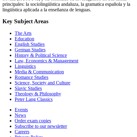
principales: la sociolingüística andaluza, la gramatica española y la
lingüística aplicada a la enseñanza de lenguas.
Key Subject Areas
The Arts
Education
English Studies
German Studies
History & Political Science
Law, Economics & Management
Linguistics
Media & Communication
Romance Studies
Science, Society and Culture
Slavic Studies
Theology & Philosophy
Peter Lang Classics
Events
News
Order exam copies
Subscribe to our newsletter
Careers