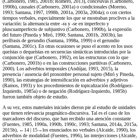
(Carbonero,
1985
,
2001b
; Romero,
2013
), concesivas (Carbonero,
1990b), causales (Carbonero,
2001a
) o condicionales (Moreno,
1993
; Santana,
1997
,
1998b
,
2001a
,
2003a
,
2004a
); o con ciertos
tiempos verbales, especialmente los que se mostraban proclives a la
variación: la alternancia entre -
ra
y -
se
en imperfecto y
pluscuamperfecto de subjuntivo (Carbonero, 1990b), la expresión
del futuro (Pineda y Miró,
1990
; Santana,
2001b
,
2003b
), las
perífrasis de gerundio (Santana,
1998a
,
1999
) o el gerundio
(Santana,
2001c
). En otras ocasiones se puso el acento en los usos
queístas o dequeístas en secuencias sintácticas introducidas por la
conjunción
que
(Carbonero,
1992
), en las estructuras con
lo que
(Carbonero,
2001b
) o en las construcciones partitivas (Carbonero,
2000
). Los adverbios temporales (Andújar,
1993
,
2015
), la
presencia / ausencia del pronombre personal sujeto (Miró y Pineda,
1990
), las estrategias de intensificación en adverbios y adjetivos
(Ramos,
1993
) y los procedimientos de topicalización (Rodríguez-
Izquierdo,
1985a
) o de negación (Rodríguez-Izquierdo,
1985b
)
fueron también objeto de estudio.
A su vez, estos materiales iniciales dieron pie al estudio de unidades
que tienen relevancia pragmático-discursiva. Tal es el caso de los
marcadores del discurso, que han recibido una atención constante
(Fuentes,
1985
,
1990a
,
1990b
,
1990c
,
1993
; Santana, 2014a, 2015a,
2015b),
←14 |
15→
los enunciados no verbales (Alcaide,
1990
), los
adverbios de modalidad (Fuentes,
1996
), las interjecciones (Alcaide,