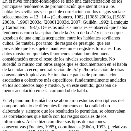
En el nivel fonético-fonológico se hizo una caracterización de los
principales fenómenos de pronunciación que identifican a los
hablantes sevillanos y su posible correlación con los rasgos sociales
seleccionados
←13 |
14→
(Carbonero,
1982
,
[1985] 2003a
,
[1985]
2003b
,
[1996] 2003c
,
[2000] 2003d
,
2007
; Guillén,
1992
; Lamíquiz
y Carbonero,
1987
). De estos análisis iniciales se observó que había
fenómenos como la aspiración de la /x/- o de la -/s/ y el seseo que
gozaban de una amplia aceptación entre los hablantes sevillanos
cultos. Se trataba, por tanto, de rasgos de prestigio, que era
previsible que los sujetos mantuvieran en registros formales. Los
datos mostraron que tales fenómenos tenían también buena
consideración entre el resto de los niveles socioculturales. No
sucedió lo mismo con otros rasgos que se documentaron en el habla
de la ciudad: ceceo, neutralización de -/r/ y -/l/o relajación de otras
consonantes implosivas. Se trataba de pautas de pronunciación
asociadas a colectivos más específicos, fundamentalmente anclados
en los sociolectos bajo y medio, y, en este sentido, gozaban de
menor aceptación en esta comunidad de habla.
En el plano morfosintáctico se abordaron estudios descriptivos del
comportamiento de diferentes fenómenos en la oralidad no
elaborada y, siempre que los resultados lo permitían, se observaban
las correlaciones que había con los rasgos sociales de los
informantes. Así se hizo con diversos tipos de oraciones:
consecutivas (Fuentes,
1985
), coordinadas (Sibón,
1993a
), relativas