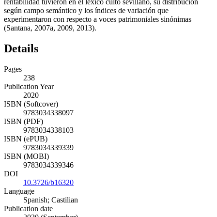
rentabilidad tuvieron en el léxico culto sevillano, su distribución
según campo semántico y los índices de variación que
experimentaron con respecto a voces patrimoniales sinónimas
(Santana,
2007a
,
2009
,
2013
).
Details
Pages
238
Publication Year
2020
ISBN (Softcover)
9783034338097
ISBN (PDF)
9783034338103
ISBN (ePUB)
9783034339339
ISBN (MOBI)
9783034339346
DOI
10.3726/b16320
Language
Spanish; Castilian
Publication date