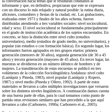
la conversación hacia temas que le resultaran cotidianos al
informante y que, en definitiva, propiciaran que este se expresara
con un discurso lo más relajado y natural posible: la rutina diaria,
aficiones, costumbres y fiestas de la ciudad, etc. Las grabaciones,
realizadas entre 1973 y finales de los años ochenta, fueron
distribuidas atendiendo a tres variables sociales: nivel sociocultural,
edad y sexo. El nivel sociocultural se fundamentaba principalmente
en el grado de instrucción académica de los sujetos encuestados. En
concreto, se hizo la distinción entre nivel culto (estudios
universitarios), medio (estudios de grado medio, no universitarios), y
popular (sin estudios o con formación básica). En segundo lugar, los
informantes fueron agrupados en tres grupos etarios: primera
generación (menores de 30 años), segunda generación (de 30 a 45
años) y tercera generación (mayores de 45 años). En tercer lugar, las
muestras se dividieron en un número idéntico de hombres y de
mujeres. La transliteración de estas encuestas se publicó en tres
volúmenes de la colección
Sociolingüística Andaluza
: nivel culto
(Lamíquiz y Pineda,
1983
), nivel popular (Lamíquiz y Ropero,
1987
) y nivel medio (Pineda y Ollero,
1992
). A partir de estos
materiales se llevaron a cabo múltiples investigaciones que versaron
sobre los distintos niveles lingüísticos. A continuación damos cuenta
de una buena parte de ellas, para lo cual tomamos como punto de
partida otras revisiones similares que han precedido a la que aquí
llevamos a cabo (Carbonero, 1990a; Carbonero
et al
.,
2005
).