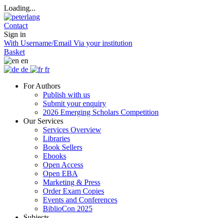
Loading...
Contact
Sign in
With Username/Email
Via your institution
Basket
en
de
fr
For Authors
Publish with us
Submit your enquiry
2026 Emerging Scholars Competition
Our Services
Services Overview
Libraries
Book Sellers
Ebooks
Open Access
Open EBA
Marketing & Press
Order Exam Copies
Events and Conferences
BiblioCon 2025
Subjects