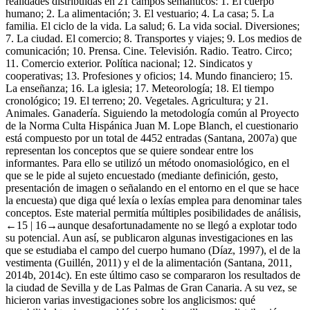
realidades distribuidas en 21 campos semánticos: 1. El cuerpo
humano; 2. La alimentación; 3. El vestuario; 4. La casa; 5. La
familia. El ciclo de la vida. La salud; 6. La vida social. Diversiones;
7. La ciudad. El comercio; 8. Transportes y viajes; 9. Los medios de
comunicación; 10. Prensa. Cine. Televisión. Radio. Teatro. Circo;
11. Comercio exterior. Política nacional; 12. Sindicatos y
cooperativas; 13. Profesiones y oficios; 14. Mundo financiero; 15.
La enseñanza; 16. La iglesia; 17. Meteorología; 18. El tiempo
cronológico; 19. El terreno; 20. Vegetales. Agricultura; y 21.
Animales. Ganadería. Siguiendo la metodología común al
Proyecto
de la Norma Culta Hispánica
Juan M. Lope Blanch
, el cuestionario
está compuesto por un total de 4452 entradas (Santana,
2007a
) que
representan los conceptos que se quiere sondear entre los
informantes. Para ello se utilizó un método onomasiológico, en el
que se le pide al sujeto encuestado (mediante definición, gesto,
presentación de imagen o señalando en el entorno en el que se hace
la encuesta) que diga qué lexía o lexías emplea para denominar tales
conceptos. Este material permitía múltiples posibilidades de análisis,
←15 |
16→
aunque desafortunadamente no se llegó a explotar todo
su potencial. Aun así, se publicaron algunas investigaciones en las
que se estudiaba el campo del cuerpo humano (Díaz,
1997
), el de la
vestimenta (Guillén,
2011
) y el de la alimentación (Santana,
2011
,
2014b
,
2014c
). En este último caso se compararon los resultados de
la ciudad de Sevilla y de Las Palmas de Gran Canaria. A su vez, se
hicieron varias investigaciones sobre los anglicismos: qué