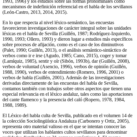
1993
,
1996
) y los estudios sobre las formas pronominales como
mecanismos de indefinición referencial en el habla de los sevillanos
(León-Castro,
2013
,
2014
,
2015
).
En lo que respecta al nivel léxico-semántico, las encuestas
favorecieron investigaciones de carácter integral sobre las unidades
léxicas en el habla de Sevilla (Guillén,
1987
; Rodríguez-Izquierdo,
1990
,
1993
; Ollero,
1993
) y dieron lugar a estudios más específicos
sobre procesos de afijación, como es el caso de los diminutivos
(Palet,
1990
; Guillén,
2013
), o el análisis semántico-sintáctico de
verbos como
ir
e
irse
(Agudo,
1985
; Cano,
2015
),
coger
y
tomar
(Lamíquiz,
1985
),
sentir
y
oír
(Sibón,
1993b
),
dar
(Guillén,
2008
),
verbos de voluntad (Asencio,
1996
), verbos de opinión (Guillén,
1988
,
1990
), verbos de entendimiento (Romero,
1996
,
2001
) o
verbos de habla (Guillén,
2001
). Además de las investigaciones
derivadas directamente de las encuestas del habla de Sevilla,
contamos también con trabajos sobre otros aspectos que tienen una
especial relevancia en el léxico andaluz, tales como las aportaciones
del cante flamenco y la presencia del caló (Ropero,
1978
,
1984
,
1988
,
1989
).
El
Léxico del habla culta de Sevilla
, publicado en el volumen 14 de
la colección
Sociolingüística Andaluza
(Carbonero y Ortiz,
2005
),
representa otro material valioso en el que se intentan conocer las
voces que utilizan los hablantes cultos sevillanos para denominar