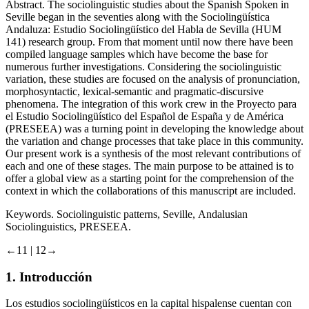
Abstract.
The sociolinguistic studies about the Spanish Spoken in
Seville began in the seventies along with the
Sociolingüística
Andaluza: Estudio Sociolingüístico del Habla de Sevilla
(HUM
141) research group. From that moment until now there have been
compiled language samples which have become the base for
numerous further investigations. Considering the sociolinguistic
variation, these studies are focused on the analysis of pronunciation,
morphosyntactic, lexical-semantic and pragmatic-discursive
phenomena. The integration of this work crew in the
Proyecto para
el Estudio Sociolingüístico del Español de España y de América
(PRESEEA) was a turning point in developing the knowledge about
the variation and change processes that take place in this community.
Our present work is a synthesis of the most relevant contributions of
each and one of these stages. The main purpose to be attained is to
offer a global view as a starting point for the comprehension of the
context in which the collaborations of this manuscript are included.
Keywords.
Sociolinguistic patterns, Seville, Andalusian
Sociolinguistics, PRESEEA.
←11 |
12→
1.
Introducción
Los estudios sociolingüísticos en la capital hispalense cuentan con