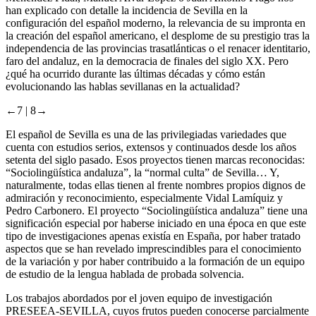
han explicado con detalle la incidencia de Sevilla en la
configuración del español moderno, la relevancia de su impronta en
la creación del español americano, el desplome de su prestigio tras la
independencia de las provincias trasatlánticas o el renacer identitario,
faro del andaluz, en la democracia de finales del siglo XX. Pero
¿qué ha ocurrido durante las últimas décadas y cómo están
evolucionando las hablas sevillanas en la actualidad?
←7 |
8→
El español de Sevilla es una de las privilegiadas variedades que
cuenta con estudios serios, extensos y continuados desde los años
setenta del siglo pasado. Esos proyectos tienen marcas reconocidas:
“Sociolingüística andaluza”, la “normal culta” de Sevilla… Y,
naturalmente, todas ellas tienen al frente nombres propios dignos de
admiración y reconocimiento, especialmente Vidal Lamíquiz y
Pedro Carbonero. El proyecto “Sociolingüística andaluza” tiene una
significación especial por haberse iniciado en una época en que este
tipo de investigaciones apenas existía en España, por haber tratado
aspectos que se han revelado imprescindibles para el conocimiento
de la variación y por haber contribuido a la formación de un equipo
de estudio de la lengua hablada de probada solvencia.
Los trabajos abordados por el joven equipo de investigación
PRESEEA-SEVILLA, cuyos frutos pueden conocerse parcialmente