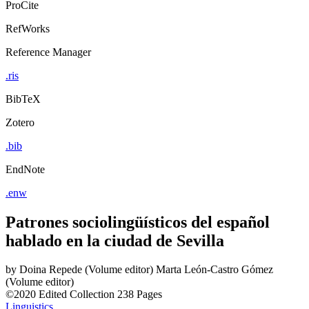
ProCite
RefWorks
Reference Manager
.ris
BibTeX
Zotero
.bib
EndNote
.enw
Patrones sociolingüísticos del español
hablado en la ciudad de Sevilla
by
Doina Repede (Volume editor)
Marta León-Castro Gómez
(Volume editor)
©2020
Edited Collection
238 Pages
Linguistics