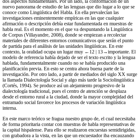
dos aspectos fundamentales. Por un lado, la conformación de un
nuevo panorama de estudio de las lenguas que dio lugar a lo que se
conoce como Lingüística del Habla. En ella prevalecían las
investigaciones eminentemente empíricas en las que cualquier
afirmación o descripción debía estar fundamentada en muestras de
habla real. Es el momento en el que va despuntando la Lingüística
de Corpus (Villayandre,
2008
), donde se empiezan a recolectar
materiales de diferentes entornos comunicativos que serán el punto
de partida para el análisis de las unidades lingüísticas. En este
contexto, la oralidad ocupa un lugar muy
←12 |
13→
importante. El
modelo de referencia había dejado de ser el texto escrito y la lengua
hablada, fundamentalmente cuando no se había producido una
planificación previa. En esto se centra ahora buena parte de la
investigación. Por otro lado, a partir de mediados del siglo XX surge
la llamada Dialectología Social y algo más tarde la Sociolingüística
(Cortés,
1994
). Se produce así un alejamiento progresivo de la
dialectología tradicional, pues el centro de atención se desplaza
desde el entorno rural a la ciudad, donde la mayor complejidad del
entramado social favorece los procesos de variación lingüística
interna.
En este marco teórico se fragua nuestro grupo de, el cual necesitaba
de forma prioritaria contar con muestras de habla representativas de
la capital hispalense. Para ello se realizaron encuestas semidirigidas,
con grabadora a la vista, en las que un encuestador iba encauzando