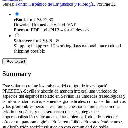
Series:
Fondo Hispánico de Lingüística y Filología
, Volume 32
eBook
for
US$ 72.30
Download immediately. Incl. VAT
Format:
PDF and ePUB – for all devices
Softcover
for
US$ 78.35
Shipping in approx. 10 working days national, international
shipping possible
Add to cart
Summary
Este volumen reúne los trabajos del equipo de investigación
PRESEEA-Sevilla y aborda de manera integral una variedad de
aspectos del español hablado en Sevilla: las unidades fraseológicas y
la informalidad léxica; elementos gramaticales, como los diminutivos
y los pronombres personales átonos; cuestiones fonéticas como la
-/d/- intervocálica y el seseo-ceceo o las estrategias de
impersonalización y fórmulas de tratamiento. Todo ello pretende
ofrecer un panorama global de la rentabilidad de estos fenómenos y
su distribución sociolingüística en esta comunidad de habla.