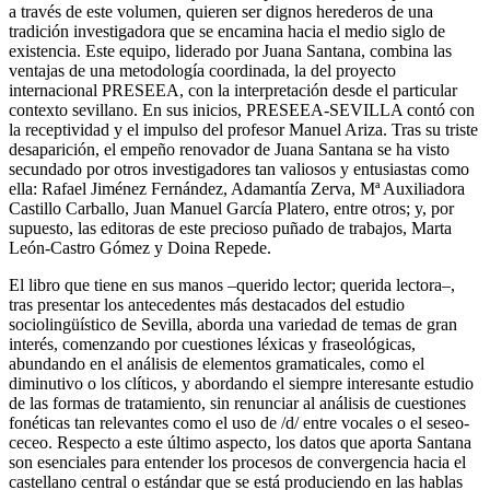
a través de este volumen, quieren ser dignos herederos de una
tradición investigadora que se encamina hacia el medio siglo de
existencia. Este equipo, liderado por Juana Santana, combina las
ventajas de una metodología coordinada, la del proyecto
internacional PRESEEA, con la interpretación desde el particular
contexto sevillano. En sus inicios, PRESEEA-SEVILLA contó con
la receptividad y el impulso del profesor Manuel Ariza. Tras su triste
desaparición, el empeño renovador de Juana Santana se ha visto
secundado por otros investigadores tan valiosos y entusiastas como
ella: Rafael Jiménez Fernández, Adamantía Zerva, Mª Auxiliadora
Castillo Carballo, Juan Manuel García Platero, entre otros; y, por
supuesto, las editoras de este precioso puñado de trabajos, Marta
León-Castro Gómez y Doina Repede.
El libro que tiene en sus manos –querido lector; querida lectora–,
tras presentar los antecedentes más destacados del estudio
sociolingüístico de Sevilla, aborda una variedad de temas de gran
interés, comenzando por cuestiones léxicas y fraseológicas,
abundando en el análisis de elementos gramaticales, como el
diminutivo o los clíticos, y abordando el siempre interesante estudio
de las formas de tratamiento, sin renunciar al análisis de cuestiones
fonéticas tan relevantes como el uso de /d/ entre vocales o el seseo-
ceceo. Respecto a este último aspecto, los datos que aporta Santana
son esenciales para entender los procesos de convergencia hacia el
castellano central o estándar que se está produciendo en las hablas