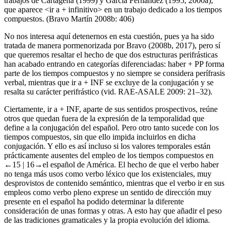
trabajos de Cartagena (1999) y García Fernández (1995, 2000a),
que aparece <
ir a
+ infinitivo> en un trabajo dedicado a los tiempos
compuestos. (Bravo Martín 2008b: 406)
No nos interesa aquí detenernos en esta cuestión, pues ya ha sido
tratada de manera pormenorizada por Bravo (2008b, 2017), pero sí
que queremos resaltar el hecho de que dos estructuras perifrásticas
han acabado entrando en categorías diferenciadas:
haber
+
PP
forma
parte de los tiempos compuestos y no siempre se considera perífrasis
verbal, mientras que
ir a
+
INF
se excluye de la conjugación y se
resalta su carácter perifrástico (vid.
RAE-ASALE
2009: 21–32).
Ciertamente,
ir a
+
INF
, aparte de sus sentidos prospectivos, reúne
otros que quedan fuera de la expresión de la temporalidad que
define a la conjugación del español. Pero otro tanto sucede con los
tiempos compuestos, sin que ello impida incluirlos en dicha
conjugación. Y ello es así incluso si los valores temporales están
prácticamente ausentes del empleo de los tiempos compuestos en
←15 |
16→el español de América. El hecho de que el verbo
haber
no tenga más usos como verbo léxico que los existenciales, muy
desprovistos de contenido semántico, mientras que el verbo
ir
en sus
empleos como verbo pleno exprese un sentido de dirección muy
presente en el español ha podido determinar la diferente
consideración de unas formas y otras. A esto hay que añadir el peso
de las tradiciones gramaticales y la propia evolución del idioma.