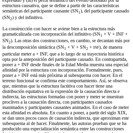
expresado y (iii) el perfil semántico del evento denotado por la
estructura causativa, que se define a partir de las características
semánticas del participante causante (
SN
), del participante causado
1
(
SN
) y del infinitivo.
2
La construcción con
hacer
se aviene bien a la estructura más
gramaticalizada con incorporación del infinitivo (
SN
+
V + INF +
1
SN
). Las otras dos construcciones, en cambio, se decantan más por
2
la descomposición sintáctica (
SN
+
V + SN
+
), de manera
INF
1
2
particular
meter a
+
INF
, que a lo largo de su trayectoria histórica
opta por la anteposición del participante causado. En contrapartida,
poner a
+
INF
desde finales de la Edad Media muestra una especial
afinidad por la estructura con incorporación. Formalmente, pues,
poner a
+
INF
está más próxima al subesquema con
hacer
. En el
terreno funcional se confirma este comportamiento. Así, se observa
que, mientras que la estructura factitiva con
hacer
tiene una
distribución equitativa en la expresión de la causación directa e
indirecta, las estructuras formadas con
poner
y
meter
se muestran
proclives a la causación directa, con participantes causados
inanimados y participantes causantes animados. En el caso de
meter
esta afinidad es absoluta. En cuanto a
poner,
a partir del siglo
XIX
,
se dan unos pocos casos de causación indirecta, que aproximan este
subesquema al de
hacer.
Finalmente, las autoras prueban que se ha
producido una especialización semántica entre las construcciones