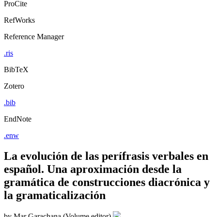
ProCite
RefWorks
Reference Manager
.ris
BibTeX
Zotero
.bib
EndNote
.enw
La evolución de las perífrasis verbales en
español. Una aproximación desde la
gramática de construcciones diacrónica y
la gramaticalización
by
Mar Garachana (Volume editor)