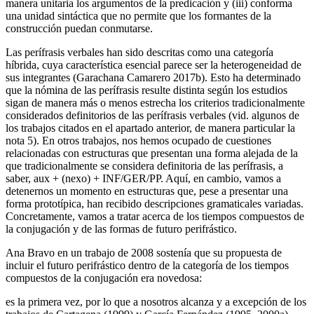
manera unitaria los argumentos de la predicación y (iii) conforma
una unidad sintáctica que no permite que los formantes de la
construcción puedan conmutarse.
Las perífrasis verbales han sido descritas como una categoría
híbrida, cuya característica esencial parece ser la heterogeneidad de
sus integrantes (Garachana Camarero 2017b). Esto ha determinado
que la nómina de las perífrasis resulte distinta según los estudios
sigan de manera más o menos estrecha los criterios tradicionalmente
considerados definitorios de las perífrasis verbales (vid. algunos de
los trabajos citados en el apartado anterior, de manera particular la
nota 5). En otros trabajos, nos hemos ocupado de cuestiones
relacionadas con estructuras que presentan una forma alejada de la
que tradicionalmente se considera definitoria de las perífrasis, a
saber,
aux + (nexo) +
INF/GER/PP
. Aquí, en cambio, vamos a
detenernos un momento en estructuras que, pese a presentar una
forma prototípica, han recibido descripciones gramaticales variadas.
Concretamente, vamos a tratar acerca de los tiempos compuestos de
la conjugación y de las formas de futuro perifrástico.
Ana Bravo en un trabajo de 2008 sostenía que su propuesta de
incluir el futuro perifrástico dentro de la categoría de los tiempos
compuestos de la conjugación era novedosa:
es la primera vez, por lo que a nosotros alcanza y a excepción de los