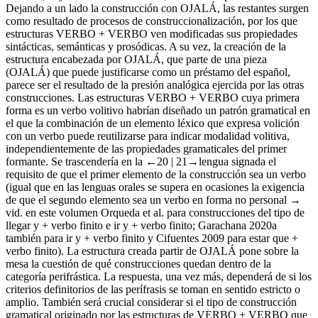
Dejando a un lado la construcción con
OJALÁ
, las restantes surgen
como resultado de procesos de construccionalización, por los que
estructuras
VERBO + VERBO
ven modificadas sus propiedades
sintácticas, semánticas y prosódicas. A su vez, la creación de la
estructura encabezada por
OJALÁ
, que parte de una pieza
(
OJALÁ
) que puede justificarse como un préstamo del español,
parece ser el resultado de la presión analógica ejercida por las otras
construcciones. Las estructuras
VERBO + VERBO
cuya primera
forma es un verbo volitivo habrían diseñado un patrón gramatical en
el que la combinación de un elemento léxico que expresa volición
con un verbo puede reutilizarse para indicar modalidad volitiva,
independientemente de las propiedades gramaticales del primer
formante. Se trascendería en la
←20 |
21→lengua signada el
requisito de que el primer elemento de la construcción sea un verbo
(igual que en las lenguas orales se supera en ocasiones la exigencia
de que el segundo elemento sea un verbo en forma no personal →
vid. en este volumen Orqueda
et al.
para construcciones del tipo de
llegar y
+ verbo finito e
ir y +
verbo finito; Garachana 2020a
también para
ir y +
verbo finito y Cifuentes 2009 para
estar que
+
verbo finito). La estructura creada partir de
OJALÁ
pone sobre la
mesa la cuestión de qué construcciones quedan dentro de la
categoría perifrástica. La respuesta, una vez más, dependerá de si los
criterios definitorios de las perífrasis se toman en sentido estricto o
amplio. También será crucial considerar si el tipo de construcción
gramatical originado por las estructuras de
VERBO + VERBO
que