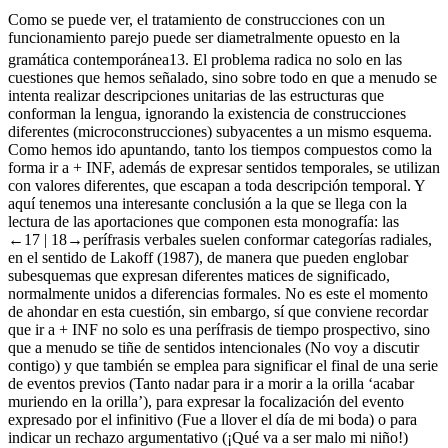
Como se puede ver, el tratamiento de construcciones con un
funcionamiento parejo puede ser diametralmente opuesto en la
gramática contemporánea
13
. El problema radica no solo en las
cuestiones que hemos señalado, sino sobre todo en que a menudo se
intenta realizar descripciones unitarias de las estructuras que
conforman la lengua, ignorando la existencia de construcciones
diferentes (microconstrucciones) subyacentes a un mismo esquema.
Como hemos ido apuntando, tanto los tiempos compuestos como la
forma
ir a
+
INF
, además de expresar sentidos temporales, se utilizan
con valores diferentes, que escapan a toda descripción temporal. Y
aquí tenemos una interesante conclusión a la que se llega con la
lectura de las aportaciones que componen esta monografía: las
←17 |
18→
perífrasis verbales suelen conformar categorías radiales,
en el sentido de Lakoff (1987), de manera que pueden englobar
subesquemas que expresan diferentes matices de significado,
normalmente unidos a diferencias formales. No es este el momento
de ahondar en esta cuestión, sin embargo, sí que conviene recordar
que
ir a
+
INF
no solo es una perífrasis de tiempo prospectivo, sino
que a menudo se tiñe de sentidos intencionales (
No voy a discutir
contigo
) y que también se emplea para significar el final de una serie
de eventos previos (
Tanto nadar para ir a morir a la orilla
‘acabar
muriendo en la orilla’), para expresar la focalización del evento
expresado por el infinitivo (
Fue a llover el día de mi boda
) o para
indicar un rechazo argumentativo (
¡Qué va a ser malo mi niño!
)