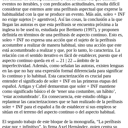
eventos no iterables, y con predicados actitudinales, resulta difícil
considerar que estemos ante una perífrasis aspectual que exprese la
habitualidad con la que se produce un evento. Más aún,
soleo
+
INF
no exige sujetos [+ agentivos]. Así las cosas, la conclusión a la que
llegan las autoras es que esta perífrasis se encuentra próxima a la
inglesa
to be used to
, estudiada por Bertineto (1997), y proponen
definirla en términos de una perífrasis de aspecto continuo. Esto es,
soleo
+
INF
no expresa una acción que el sujeto de la perífrasis
acostumbre a realizar de manera habitual, sino una acción que este
está acostumbrado a realizar y que, por lo tanto, lo caracteriza. La
relación con el sentido iterativo es fácil de establecer, puesto que el
aspecto continuo queda en el
←21 |
22→ámbito de la
imperfectividad. Además, como señalan las autoras, existen lenguas
en las que no hay una expresión formal diferenciada para significar
lo continuo y lo habitual. Esta caracterización es crucial para
entender el significado de
soler
+
INF
en las primeras etapas del
español. Artigas y Cabré demuestran que
soler
+
INF
mantiene
como significado básico el de ‘tener una costumbre, un hábito’,
‘estar acostumbrado’. En consecuencia, este estudio obliga a
replantear las caracterizaciones que se han realizado de la perífrasis
soler +
INF
para el español a fin de establecer si sus empleos se
sitúan en el terreno del aspecto continuo o del aspecto habitual.
El segundo trabajo de este bloque de la monografía, “La perífrasis
estar por + infinitivo
”, lo firma Axel Hernández, quien centra su