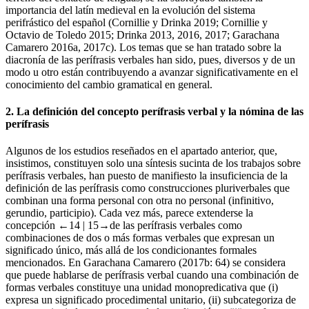
importancia del latín medieval en la evolución del sistema
perifrástico del español (Cornillie y Drinka 2019; Cornillie y
Octavio de Toledo 2015; Drinka 2013, 2016, 2017; Garachana
Camarero 2016a, 2017c). Los temas que se han tratado sobre la
diacronía de las perífrasis verbales han sido, pues, diversos y de un
modo u otro están contribuyendo a avanzar significativamente en el
conocimiento del cambio gramatical en general.
2.
La definición del concepto
perífrasis verbal
y la nómina de las
perífrasis
Algunos de los estudios reseñados en el apartado anterior, que,
insistimos, constituyen solo una síntesis sucinta de los trabajos sobre
perífrasis verbales, han puesto de manifiesto la insuficiencia de la
definición de las perífrasis como construcciones pluriverbales que
combinan una forma personal con otra no personal (infinitivo,
gerundio, participio). Cada vez más, parece extenderse la
concepción
←14 |
15→
de las perífrasis verbales como
combinaciones de dos o más formas verbales que expresan un
significado único, más allá de los condicionantes formales
mencionados. En Garachana Camarero (2017b: 64) se considera
que puede hablarse de perífrasis verbal cuando una combinación de
formas verbales constituye una unidad monopredicativa que (i)
expresa un significado procedimental unitario, (ii) subcategoriza de