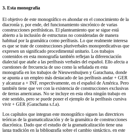
3.
Esta monografía
El objetivo de este monográfico es ahondar en el conocimiento de la
diacronía y, por ende, del funcionamiento sincrónico de varias
construcciones perifrásticas. El planteamiento que se sigue está
abierto a la inclusión de estructuras no consideradas de manera
habitual por la gramática como perífrasis. Lo que realmente interesa
es que se trate de construcciones pluriverbales monopredicativas que
expresen un significado procedimental unitario. Los trabajos
contenidos en esta monografía también reflejan la diferenciación
dialectal que atañe a las perífrasis verbales del español. Ello afecta a
cuestiones de frecuencia de uso como la señalada en esta
monografía en los trabajos de Nieuwenhuijsen y Garachana, donde
se apunta a un empleo más destacado de las perífrasis
andar
+
GER
y
alcanzar a
+
INF
, respectivamente, en el español de América. Pero
también tiene que ver con la existencia de construcciones exclusivas
de tierras americanas. No se incluye en esta obra ningún trabajo en
este sentido, pero se puede poner el ejemplo de la perífrasis cursiva
vivir
+
GER
(Garachana s.f.a).
Los capítulos que integran este monográfico siguen las directrices
teóricas de la gramaticalización y de la gramática de construcciones
diacrónica. Dado que el estudio de la gramaticalización tiene una
larga tradición en la bibliografía sobre el cambio sintáctico, en este