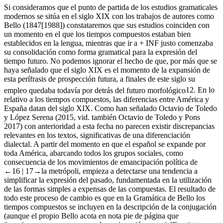
Si consideramos que el punto de partida de los estudios gramaticales
modernos se sitúa en el siglo
XIX
con los trabajos de autores como
Bello (1847[1988]) constataremos que sus estudios coinciden con
un momento en el que los tiempos compuestos estaban bien
establecidos en la lengua, mientras que
ir a
+
INF
justo comenzaba
su consolidación como forma gramatical para la expresión del
tiempo futuro. No podemos ignorar el hecho de que, por más que se
haya señalado que el siglo
XIX
es el momento de la expansión de
esta perífrasis de prospección futura, a finales de este siglo su
empleo quedaba todavía por detrás del futuro morfológico
12
. En lo
relativo a los tiempos compuestos, las diferencias entre América y
España datan del siglo
XIX
. Como han señalado Octavio de Toledo
y López Serena (2015, vid. también Octavio de Toledo y Pons
2017) con anterioridad a esta fecha no parecen existir discrepancias
relevantes en los textos, significativas de una diferenciación
dialectal. A partir del momento en que el español se expande por
toda América, abarcando todos los grupos sociales, como
consecuencia de los movimientos de emancipación política de
←16 |
17→
la metrópoli, empieza a detectarse una tendencia a
simplificar la expresión del pasado, fundamentada en la utilización
de las formas simples a expensas de las compuestas. El resultado de
todo este proceso de cambio es que en la
Gramática
de Bello los
tiempos compuestos se incluyen en la descripción de la conjugación
(aunque el propio Bello acota en nota pie de página que