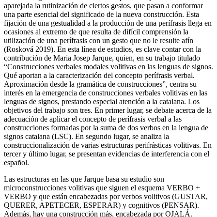
aparejada la rutinización de ciertos gestos, que pasan a conformar
una parte esencial del significado de la nueva construcción. Esta
fijación de una gestualidad a la producción de una perífrasis llega en
ocasiones al extremo de que resulta de difícil comprensión la
utilización de una perífrasis con un gesto que no le resulte afín
(Rosková 2019). En esta línea de estudios, es clave contar con la
contribución de Maria Josep Jarque, quien, en su trabajo titulado
“Construcciones verbales modales volitivas en las lenguas de signos.
Qué aportan a la caracterización del concepto perífrasis verbal.
Aproximación desde la gramática de construcciones”, centra su
interés en la emergencia de construcciones verbales volitivas en las
lenguas de signos, prestando especial atención a la catalana. Los
objetivos del trabajo son tres. En primer lugar, se debate acerca de la
adecuación de aplicar el concepto de perífrasis verbal a las
construcciones formadas por la suma de dos verbos en la lengua de
signos catalana (
LSC
). En segundo lugar, se analiza la
construccionalización de varias estructuras perifrásticas volitivas. En
tercer y último lugar, se presentan evidencias de interferencia con el
español.
Las estructuras en las que Jarque basa su estudio son
microconstrucciones volitivas que siguen el esquema
VERBO +
VERBO
y que están encabezadas por verbos volitivos (
GUSTAR,
QUERER, APETECER, ESPERAR
) y cognitivos
(PENSAR
).
Además, hay una construcción más, encabezada por
OJALÁ
.