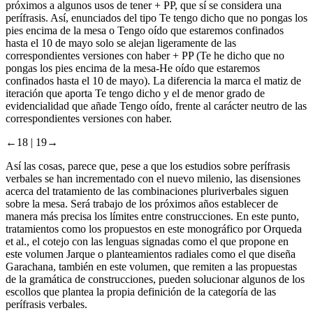
próximos a algunos usos de
tener
+
PP
, que sí se considera una
perífrasis. Así, enunciados del tipo
Te tengo dicho que no pongas los
pies encima de la mesa
o
Tengo oído que estaremos confinados
hasta el 10 de mayo
solo se alejan ligeramente de las
correspondientes versiones con
haber
+
PP
(
Te he dicho que no
pongas los pies encima de la mesa-He oído que estaremos
confinados hasta el 10 de mayo
). La diferencia la marca el matiz de
iteración que aporta
Te tengo dicho
y el de menor grado de
evidencialidad que añade
Tengo oído
, frente al carácter neutro de las
correspondientes versiones con
haber
.
←18 |
19→
Así las cosas, parece que, pese a que los estudios sobre perífrasis
verbales se han incrementado con el nuevo milenio, las disensiones
acerca del tratamiento de las combinaciones pluriverbales siguen
sobre la mesa. Será trabajo de los próximos años establecer de
manera más precisa los límites entre construcciones. En este punto,
tratamientos como los propuestos en este monográfico por Orqueda
et al
., el cotejo con las lenguas signadas como el que propone en
este volumen Jarque o planteamientos radiales como el que diseña
Garachana, también en este volumen, que remiten a las propuestas
de la gramática de construcciones, pueden solucionar algunos de los
escollos que plantea la propia definición de la categoría de las
perífrasis verbales.