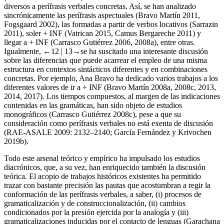
diversos a perífrasis verbales concretas. Así, se han analizado
sincrónicamente las perífrasis aspectuales (Bravo Martín 2011,
Fogsgaard 2002), las formadas a partir de verbos locativos (Sarrazin
2011),
soler
+
INF
(Vatrican 2015, Camus Bergareche 2011) y
llegar a
+
INF
(Carrasco Gutiérrez 2006, 2008a), entre otras.
Igualmente,
←12 |
13→
se ha suscitado una interesante discusión
sobre las diferencias que puede acarrear el empleo de una misma
estructura en contextos sintácticos diferentes y en combinaciones
concretas. Por ejemplo, Ana Bravo ha dedicado varios trabajos a los
diferentes valores de
ir a
+
INF
(Bravo Martín 2008a, 2008c, 2013,
2014, 2017). Los tiempos compuestos, al margen de las indicaciones
contenidas en las gramáticas, han sido objeto de estudios
monográficos (Carrasco Gutiérrez 2008c), pese a que su
consideración como perífrasis verbales no está exenta de discusión
(
RAE-ASALE
2009: 2132–2140; García Fernández y Krivochen
2019b).
Todo este arsenal teórico y empírico ha impulsado los estudios
diacrónicos, que, a su vez, han enriquecido también la discusión
teórica. El acopio de trabajos históricos existentes ha permitido
trazar con bastante precisión las pautas que acostumbran a regir la
conformación de las perífrasis verbales, a saber, (i) procesos de
gramaticalización y de construccionalización, (ii) cambios
condicionados por la presión ejercida por la analogía y (iii)
gramaticalizaciones inducidas por el contacto de lenguas (Garachana