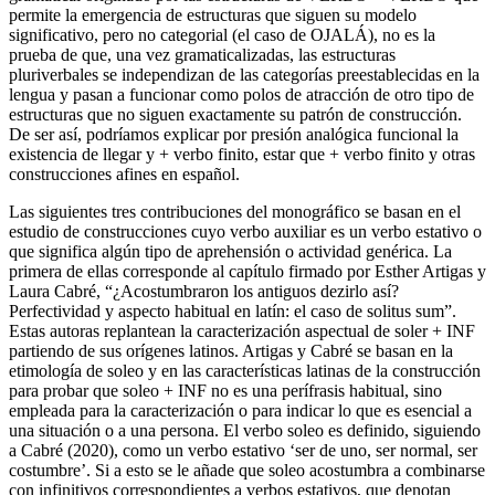
permite la emergencia de estructuras que siguen su modelo
significativo, pero no categorial (el caso de
OJALÁ
), no es la
prueba de que, una vez gramaticalizadas, las estructuras
pluriverbales se independizan de las categorías preestablecidas en la
lengua y pasan a funcionar como polos de atracción de otro tipo de
estructuras que no siguen exactamente su patrón de construcción.
De ser así, podríamos explicar por presión analógica funcional la
existencia de
llegar y
+ verbo finito,
estar que
+ verbo finito y otras
construcciones afines en español.
Las siguientes tres contribuciones del monográfico se basan en el
estudio de construcciones cuyo verbo auxiliar es un verbo estativo o
que significa algún tipo de aprehensión o actividad genérica. La
primera de ellas corresponde al capítulo firmado por Esther Artigas y
Laura Cabré, “¿Acostumbraron los antiguos dezirlo así?
Perfectividad y aspecto habitual en latín: el caso de
solitus sum
”.
Estas autoras replantean la caracterización aspectual de
soler
+
INF
partiendo de sus orígenes latinos. Artigas y Cabré se basan en la
etimología de
soleo
y en las características latinas de la construcción
para probar que
soleo
+
INF
no es una perífrasis habitual, sino
empleada para la caracterización o para indicar lo que es esencial a
una situación o a una persona. El verbo
soleo
es definido, siguiendo
a Cabré (2020), como un verbo estativo ‘ser de uno, ser normal, ser
costumbre’. Si a esto se le añade que
soleo
acostumbra a combinarse
con infinitivos correspondientes a verbos estativos, que denotan