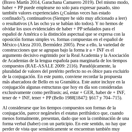
(Bravo Martín 2014, Garachana Camarero 2019). Del mismo modo,
haber
+
PP
puede emplearse no solo para expresar pasado, sino
también valores experienciales (
¿Cuántas veces has estado
confinado?
), continuativos (
Siempre he sido muy aficionado a leer
)
o resultativos (
A las ocho ya se habían ido todos
). Y no hemos de
olvidar los usos evidenciales de
haber
+
PP
señalados para el
español de América o la distinción aspectual que se expresa con la
oposición formas simples
vs.
formas compuestas en el español de
México (Aleza 2010, Bermúdez 2005). Pese a ello, la variedad de
construcciones que se agrupan bajo la forma
ir a
+
INF
es el
argumento decisivo esgrimido por la Real Academia y la Asociación
de Academias de la lengua española para marginarla de los tiempos
compuestos (RAE-ASALE 2009: 2116). Paradójicamente, la
pluralidad de valores del pretérito perfecto no es óbice para excluirlo
de la conjugación. En este punto, conviene recordar la propuesta
más abarcadora de Bello en su
Gramática
. Este autor incluye en la
conjugación algunas estructuras que hoy en día son consideradas
exclusivamente como perífrasis; así,
estar
+
GER
,
haber de
+
INF
,
tener de
+
INF
,
tener
+
PP
(Bello 1988[1847]: §617 y 704–715).
Al considerarse que los tiempos compuestos son formas de la
conjugación, parece negárseles el estatus perifrástico que, cuando
menos formalmente, presentan, dado que son la combinación de una
forma verbal (
haber
) con un participio. En este sentido, no hay que
perder de vista que semánticamente se encuentran también muy