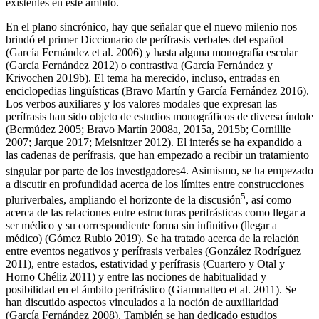
existentes en este ámbito.
En el plano sincrónico, hay que señalar que el nuevo milenio nos
brindó el primer
Diccionario de perífrasis verbales del español
(García Fernández
et al.
2006) y hasta alguna monografía escolar
(García Fernández 2012) o contrastiva (García Fernández y
Krivochen 2019b). El tema ha merecido, incluso, entradas en
enciclopedias lingüísticas (Bravo Martín y García Fernández 2016).
Los verbos auxiliares y los valores modales que expresan las
perífrasis han sido objeto de estudios monográficos de diversa índole
(Bermúdez 2005; Bravo Martín 2008a, 2015a, 2015b; Cornillie
2007; Jarque 2017; Meisnitzer 2012). El interés se ha expandido a
las cadenas de perífrasis, que han empezado a recibir un tratamiento
singular por parte de los investigadores
4
. Asimismo, se ha empezado
a discutir en profundidad acerca de los límites entre construcciones
5
pluriverbales, ampliando el horizonte de la discusión
, así como
acerca de las relaciones entre estructuras perifrásticas como
llegar a
ser médico
y su correspondiente forma sin infinitivo (
llegar a
médico
) (Gómez Rubio 2019). Se ha tratado acerca de la relación
entre eventos negativos y perífrasis verbales (González Rodríguez
2011), entre estados, estatividad y perífrasis (Cuartero y Otal y
Horno Chéliz 2011) y entre las nociones de habitualidad y
posibilidad en el ámbito perifrástico (Giammatteo
et al.
2011). Se
han discutido aspectos vinculados a la noción de auxiliaridad
(García Fernández 2008). También se han dedicado estudios