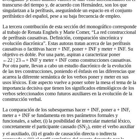
transcurso del tiempo y, de acuerdo con Hernández, son los que
singularizan a la perífrasis, asegurándole un espacio en el conjunto
perifrástico del español, pese a su baja frecuencia de empleo.
La tercera contribución de esta sección del monográfico corresponde
al trabajo de Renata Enghels y Marie Comer, “La red construccional
de perífrasis causativas. Definición, comparación sincrónica y
evolución diacrónica”. Estas autoras tratan acerca de las perífrasis
causativas o factitivas
hacer
+
INF
,
poner
+
INF
y
meter
+
INF
. Su
objetivo es doble. Por una parte, aspiran a caracterizar
poner
←22 |
23→+
INF
y
meter
+
INF
como construcciones causativas.
Por otra parte, llevan a cabo un estudio diacrónico de la evolución
de las tres construcciones, poniendo el énfasis en las diferencias que
acarrea la diferente semántica de los verbos
poner
y
meter
en sus
usos léxicos. Este aspecto vuelve a poner sobre la mesa el tema de la
importancia decisiva que tienen los significados etimológicos de los
verbos seleccionados como futuros auxiliares en la evolución de la
construcción verbal.
La comparación de los subesquemas
hacer +
INF
,
poner a +
INF
,
meter a +
INF
se fundamenta en tres parámetros formales y
funcionales, a saber, (i) la posibilidad de intercalar material léxico,
concretamente el participante causado (
SN
), entre el verbo auxiliar
2
y el auxiliado, (ii) el grado de causación directa o indirecta