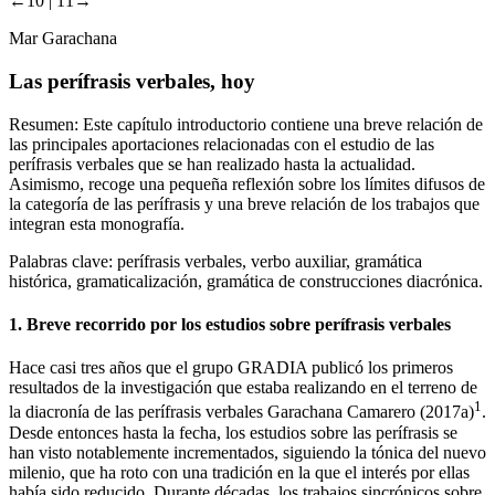
←10 |
11→
Mar Garachana
Las perífrasis verbales, hoy
Resumen:
Este capítulo introductorio contiene una breve relación de
las principales aportaciones relacionadas con el estudio de las
perífrasis verbales que se han realizado hasta la actualidad.
Asimismo, recoge una pequeña reflexión sobre los límites difusos de
la categoría de las perífrasis y una breve relación de los trabajos que
integran esta monografía.
Palabras clave:
perífrasis verbales, verbo auxiliar, gramática
histórica, gramaticalización, gramática de construcciones diacrónica.
1.
Breve recorrido por los estudios sobre perífrasis verbales
Hace casi tres años que el grupo
GRADIA
publicó los primeros
resultados de la investigación que estaba realizando en el terreno de
1
la diacronía de las perífrasis verbales Garachana Camarero (2017a)
.
Desde entonces hasta la fecha, los estudios sobre las perífrasis se
han visto notablemente incrementados, siguiendo la tónica del nuevo
milenio, que ha roto con una tradición en la que el interés por ellas
había sido reducido. Durante décadas, los trabajos sincrónicos sobre