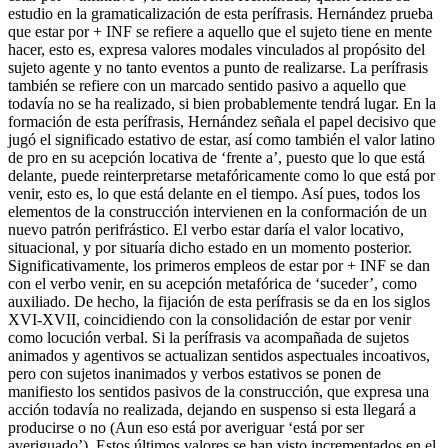
estudio en la gramaticalización de esta perífrasis. Hernández prueba
que
estar por
+
INF
se refiere a aquello que el sujeto tiene en mente
hacer, esto es, expresa valores modales vinculados al propósito del
sujeto agente y no tanto eventos a punto de realizarse. La perífrasis
también se refiere con un marcado sentido pasivo a aquello que
todavía no se ha realizado, si bien probablemente tendrá lugar. En la
formación de esta perífrasis, Hernández señala el papel decisivo que
jugó el significado estativo de
estar
, así como también el valor latino
de
pro
en su acepción locativa de ‘frente a’, puesto que lo que está
delante, puede reinterpretarse metafóricamente como lo que está por
venir, esto es, lo que está delante en el tiempo. Así pues, todos los
elementos de la construcción intervienen en la conformación de un
nuevo patrón perifrástico. El verbo
estar
daría el valor locativo,
situacional, y
por
situaría dicho estado en un momento posterior.
Significativamente, los primeros empleos de
estar por
+
INF
se dan
con el verbo
venir
, en su acepción metafórica de ‘suceder’, como
auxiliado. De hecho, la fijación de esta perífrasis se da en los siglos
XVI-XVII
, coincidiendo con la consolidación de
estar por venir
como locución verbal. Si la perífrasis va acompañada de sujetos
animados y agentivos se actualizan sentidos aspectuales incoativos,
pero con sujetos inanimados y verbos estativos se ponen de
manifiesto los sentidos pasivos de la construcción, que expresa una
acción todavía no realizada, dejando en suspenso si esta llegará a
producirse o no (
Aun eso está por averiguar
‘está por ser
averiguado’). Estos últimos valores se han visto incrementados en el