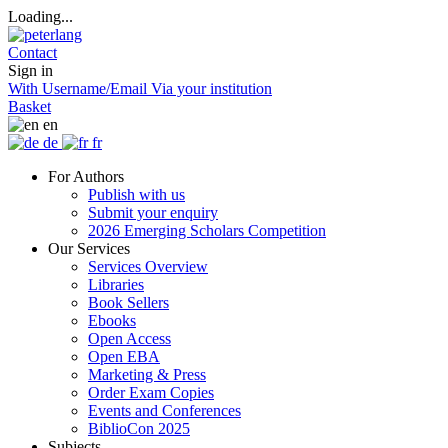
Loading...
Contact
Sign in
With Username/Email
Via your institution
Basket
en
de
fr
For Authors
Publish with us
Submit your enquiry
2026 Emerging Scholars Competition
Our Services
Services Overview
Libraries
Book Sellers
Ebooks
Open Access
Open EBA
Marketing & Press
Order Exam Copies
Events and Conferences
BiblioCon 2025
Subjects