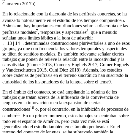
Camarero 2017b).
En lo relacionado con la diacronía de las perífrasis concretas, se ha
avanzado notoriamente en el estudio de los tiempos compuestos
6
.
Asimismo, hay importantes contribuciones sobre la diacronía de las
7
8
perífrasis modales
, temporales y aspectuales
, que a menudo
señalan unos límites lábiles a la hora de adscribir
←13 |
14→
determinadas construcciones pluriverbales a uno de esos
grupos, ya que con frecuencia los valores temporales y aspectuales
se tiñen de sentidos modales. Es también relevante señalar ciertos
trabajos que ponen de relieve la relación entre la incoatividad y la
causatividad (Comer 2018, Comer y Enghels 2017, Comer Enghels
y Vanderschueren 2015, Cuní Díez 2018). Además, los estudios
sobre cadenas de perífrasis en el terreno sincrónico han suscitado la
curiosidad de los historiadores de la lengua sobre el tema
9
.
En el ámbito del contacto, se está ampliando la nómina de los
trabajos que tratan acerca de la influencia de la convivencia de
lenguas en la innovación o en la expansión de ciertas
10
construcciones
o, por el contrario, en la inhibición de procesos de
11
cambio
. En un primer momento, estos trabajos se centraban sobre
todo en el español de América, pero cada vez más se está
generalizando el estudio también en el ámbito peninsular. En el
terreno del contacto de lenguas, se ha subrayado también la