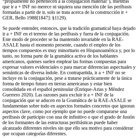
“propiamente no pertenecen a la conjugación material”), mientras
que
ir a
+
INF
no merece ni siquiera una mención (de las perífrasis
formadas a partir de
ir
, solo se trata acerca de la construcción
ir
+
GER
, Bello 1988[1847]: §1129
)
.
Se puede entender, entonces, que la tradición gramatical haya dejado
ir a
+
INF
en el terreno de las perífrasis y fuera de la conjugación.
Este modo de proceder se ha mantenido invariable en la
RAE-
ASALE
hasta el momento presente, cuando el empleo de los
tiempos compuestos es muy minoritario en Hispanoamérica y, por lo
tanto, no forma parte de la gramática activa de los hablantes
americanos, quienes suelen emplear las formas compuestas para
expresar valores evidenciales o para marcar diferencias aspectuales y
semánticas de diversa índole. En contrapartida,
ir a
+
INF
no se
incluye en la conjugación, pese a tratarse prácticamente de la única
forma de tiempo futuro en tierras americanas y estar bien
consolidada en el español peninsular (Enrique-Arias y Méndez
Guerrero 2020). Las razones para excluir
ir a
+
INF
de la
conjugación que se aducen en la
Gramática
de la
RAE-ASALE
se
fundamentan sobre todo en aspectos formales concretos que ignoran
aspectos clave, como por ejemplo que no puede compararse una
perífrasis de participio con una de infinitivo o que el grado de fusión
de los formantes de las estructuras perifrásticas puede haber
alcanzado diferentes niveles sin que ello sea motivo para considerar
que ocupan categorías diferentes.