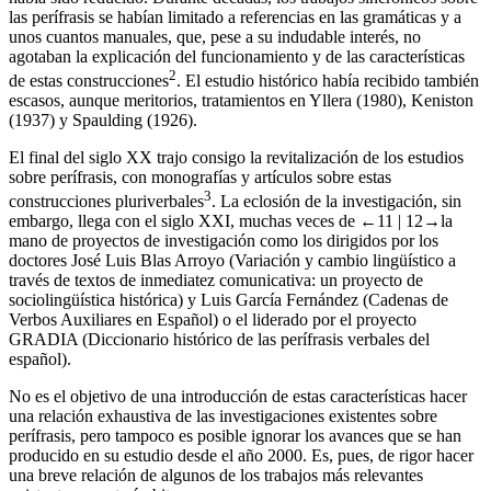
las perífrasis se habían limitado a referencias en las gramáticas y a
unos cuantos manuales, que, pese a su indudable interés, no
agotaban la explicación del funcionamiento y de las características
2
de estas construcciones
. El estudio histórico había recibido también
escasos, aunque meritorios, tratamientos en Yllera (1980), Keniston
(1937) y Spaulding (1926).
El final del siglo
XX
trajo consigo la revitalización de los estudios
sobre perífrasis, con monografías y artículos sobre estas
3
construcciones pluriverbales
. La eclosión de la investigación, sin
embargo, llega con el siglo
XXI
, muchas veces de
←11 |
12→
la
mano de proyectos de investigación como los dirigidos por los
doctores José Luis Blas Arroyo (
Variación y cambio lingüístico a
través de textos de inmediatez comunicativa: un proyecto de
sociolingüística histórica
) y Luis García Fernández (
Cadenas de
Verbos Auxiliares en Español
) o el liderado por el proyecto
GRADIA
(
Diccionario histórico de las perífrasis verbales del
español
).
No es el objetivo de una introducción de estas características hacer
una relación exhaustiva de las investigaciones existentes sobre
perífrasis, pero tampoco es posible ignorar los avances que se han
producido en su estudio desde el año 2000. Es, pues, de rigor hacer
una breve relación de algunos de los trabajos más relevantes