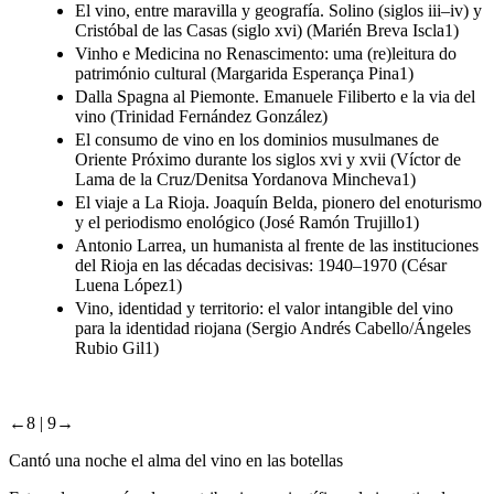
El vino, entre maravilla y geografía. Solino (siglos iii–iv) y
Cristóbal de las Casas (siglo xvi) (Marién Breva Iscla1)
Vinho e Medicina no Renascimento: uma (re)leitura do
património cultural (Margarida Esperança Pina1)
Dalla Spagna al Piemonte. Emanuele Filiberto e la via del
vino (Trinidad Fernández González)
El consumo de vino en los dominios musulmanes de
Oriente Próximo durante los siglos xvi y xvii (Víctor de
Lama de la Cruz/Denitsa Yordanova Mincheva1)
El viaje a La Rioja. Joaquín Belda, pionero del enoturismo
y el periodismo enológico (José Ramón Trujillo1)
Antonio Larrea, un humanista al frente de las instituciones
del Rioja en las décadas decisivas: 1940–1970 (César
Luena López1)
Vino, identidad y territorio: el valor intangible del vino
para la identidad riojana (Sergio Andrés Cabello/Ángeles
Rubio Gil1)
←8 |
9→
Cantó una noche el alma del vino en las botellas