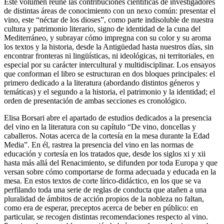
Este volumen reúne las contribuciones científicas de investigadores
de distintas áreas de conocimiento con un nexo común: presentar el
vino, este “néctar de los dioses”, como parte indisoluble de nuestra
cultura y patrimonio literario, signo de identidad de la cuna del
Mediterráneo, y subrayar cómo impregna con su color y su aroma
los textos y la historia, desde la Antigüedad hasta nuestros días, sin
encontrar fronteras ni lingüísticas, ni ideológicas, ni territoriales, en
especial por su carácter intercultural y multidisciplinar. Los ensayos
que conforman el libro se estructuran en dos bloques principales: el
primero dedicado a la literatura (abordando distintos géneros y
temáticas) y el segundo a la historia, el patrimonio y la identidad; el
orden de presentación de ambas secciones es cronológico.
Elisa Borsari abre el apartado de estudios dedicados a la presencia
del vino en la literatura con su capítulo “De vino, doncellas y
caballeros. Notas acerca de la cortesía en la mesa durante la Edad
Media”. En él, rastrea la presencia del vino en las normas de
educación y cortesía en los tratados que, desde los siglos
xi
y
xii
hasta más allá del Renacimiento, se difunden por toda Europa y que
versan sobre cómo comportarse de forma adecuada y educada en la
mesa. En estos textos de corte lírico-didáctico, en los que se va
perfilando toda una serie de reglas de conducta que atañen a una
pluralidad de ámbitos de acción propios de la nobleza no faltan,
como era de esperar, preceptos acerca de beber en público: en
particular, se recogen distintas recomendaciones respecto al vino.