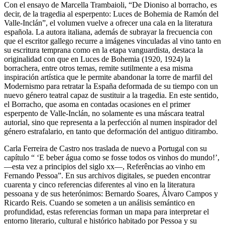
Con el ensayo de Marcella Trambaioli, “De Dioniso al borracho, es
decir, de la tragedia al esperpento:
Luces de Bohemia
de Ramón del
Valle-Inclán”, el volumen vuelve a ofrecer una cala en la literatura
española. La autora italiana, además de subrayar la frecuencia con
que el escritor gallego recurre a imágenes vinculadas al vino tanto en
su escritura temprana como en la etapa vanguardista, destaca la
originalidad con que en
Luces de Bohemia
(1920, 1924) la
borrachera, entre otros temas, remite sutilmente a esa misma
inspiración artística que le permite abandonar la torre de marfil del
Modernismo para retratar la España deformada de su tiempo con un
nuevo género teatral capaz de sustituir a la tragedia. En este sentido,
el Borracho, que asoma en contadas ocasiones en el primer
esperpento de Valle-Inclán, no solamente es una máscara teatral
autorial, sino que representa a la perfección al numen inspirador del
género estrafalario, en tanto que deformación del antiguo ditirambo.
Carla Ferreira de Castro nos traslada de nuevo a Portugal con su
capítulo “ ‘E beber água como se fosse todos os vinhos do mundo!’,
—esta vez a principios del siglo
xx
—, Referências ao vinho em
Fernando Pessoa”. En sus archivos digitales, se pueden encontrar
cuarenta y cinco referencias diferentes al vino en la literatura
pessoana y de sus heterónimos: Bernardo Soares, Álvaro Campos y
Ricardo Reis. Cuando se someten a un análisis semántico en
profundidad, estas referencias forman un mapa para interpretar el
entorno literario, cultural e histórico habitado por Pessoa y su