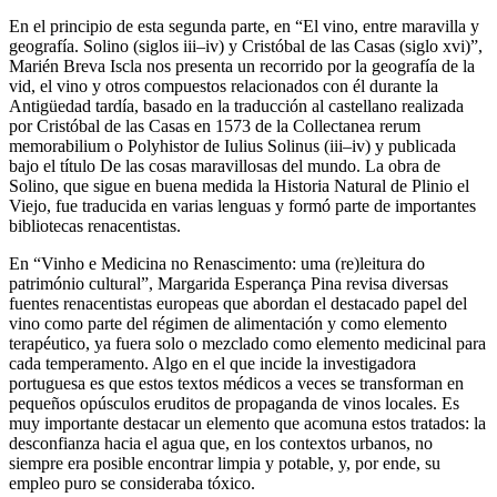
En el principio de esta segunda parte, en “El vino, entre maravilla y
geografía. Solino (siglos
iii–iv
) y Cristóbal de las Casas (siglo
xvi
)”,
Marién Breva Iscla nos presenta un recorrido por la geografía de la
vid, el vino y otros compuestos relacionados con él durante la
Antigüedad tardía, basado en la traducción al castellano realizada
por Cristóbal de las Casas en 1573 de la
Collectanea rerum
memorabilium
o
Polyhistor
de Iulius Solinus (
iii–iv
) y publicada
bajo el título
De las cosas maravillosas del mundo
. La obra de
Solino, que sigue en buena medida la
Historia Natural
de Plinio el
Viejo, fue traducida en varias lenguas y formó parte de importantes
bibliotecas renacentistas.
En “Vinho e Medicina no Renascimento: uma (re)leitura do
património cultural”, Margarida Esperança Pina revisa diversas
fuentes renacentistas europeas que abordan el destacado papel del
vino como parte del régimen de alimentación y como elemento
terapéutico, ya fuera solo o mezclado como elemento medicinal para
cada temperamento. Algo en el que incide la investigadora
portuguesa es que estos textos médicos a veces se transforman en
pequeños opúsculos eruditos de propaganda de vinos locales. Es
muy importante destacar un elemento que acomuna estos tratados: la
desconfianza hacia el agua que, en los contextos urbanos, no
siempre era posible encontrar limpia y potable, y, por ende, su
empleo puro se consideraba tóxico.