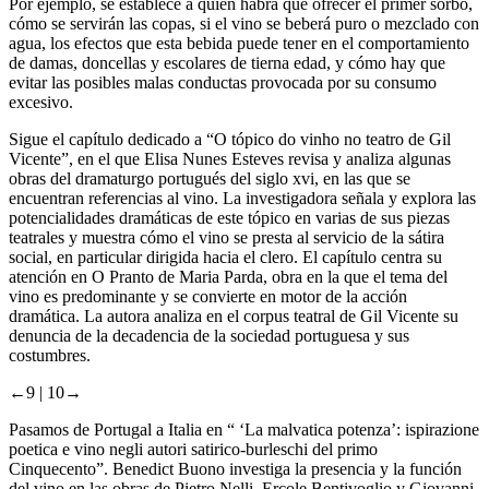
Por ejemplo, se establece a quién habrá que ofrecer el primer sorbo,
cómo se servirán las copas, si el vino se beberá puro o mezclado con
agua, los efectos que esta bebida puede tener en el comportamiento
de damas, doncellas y escolares de tierna edad, y cómo hay que
evitar las posibles malas conductas provocada por su consumo
excesivo.
Sigue el capítulo dedicado a “O tópico do vinho no teatro de Gil
Vicente”, en el que Elisa Nunes Esteves revisa y analiza algunas
obras del dramaturgo portugués del siglo
xvi,
en las que se
encuentran referencias al vino. La investigadora señala y explora las
potencialidades dramáticas de este tópico en varias de sus piezas
teatrales y muestra cómo el vino se presta al servicio de la sátira
social, en particular dirigida hacia el clero. El capítulo centra su
atención en
O Pranto de Maria Parda
, obra en la que el tema del
vino es predominante y se convierte en motor de la acción
dramática. La autora analiza en el
corpus
teatral de Gil Vicente su
denuncia de la decadencia de la sociedad portuguesa y sus
costumbres.
←9 |
10→
Pasamos de Portugal a Italia en “ ‘La malvatica potenza’: ispirazione
poetica e vino negli autori satirico-burleschi del primo
Cinquecento”. Benedict Buono investiga la presencia y la función
del vino en las obras de Pietro Nelli, Ercole Bentivoglio y Giovanni