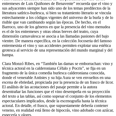
entremeses de Luis Quiñones de Benavente” recuerda que el vino y
sus adyacentes siempre han sido uno de los temas predilectos de la
literatura satírico-burlesca, si bien su tratamiento literario se vincula
estrechamente a los códigos vigentes del universo de la burla y de lo
risible que van cambiando según las épocas. De hecho, en el
Barroco, uno de los géneros en que la presencia del vino menudea
es el de los entremeses y otras obras breves del teatro, cuya
dimensión carnavalesca se asocia a las llamadas pasiones del bajo
vientre. De manera específica, en la colección
Jocoseria
del famoso
entremesista el vino y sus accidentes permiten explotar una estética
grotesca al servicio de una representación del mundo marginal y del
hampa.
Clara Monzó Ribes, en “También las damas se emborrachan: vino y
técnica actoral en la calderoniana
Céfalo y Pocris
”, se fija en un
fragmento de la única comedia burlesca calderoniana conocida,
donde el venerable Antistes y su hija Aura se ven envueltos en una
escena de ebriedad, propiciada por la presencia de un frasco de licor.
El análisis de las acotaciones del pasaje permite a la autora
desentrañar las funciones que el vino desempeña en su proyección
del texto a las tablas, así como sopesar el conjunto de los elementos
espectaculares implicados, desde la escenografía hasta la técnica
actoral. En detalle, el frasco, que supuestamente debería contener
veneno, en realidad está lleno de
hipocrás,
vino adobado con azúcar,
especería y olores.