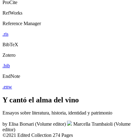
ProCite
RefWorks
Reference Manager
.ris
BibTeX
Zotero
.bib
EndNote
.enw
Y cantó el alma del vino
Ensayos sobre literatura, historia, identidad y patrimonio
by
Elisa Borsari (Volume editor)
Marcella Trambaioli (Volume
editor)
©2021
Edited Collection
274 Pages