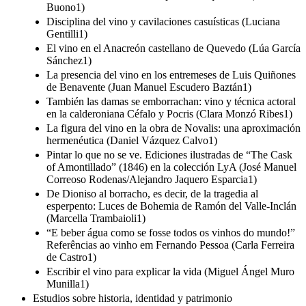
Buono1)
Disciplina del vino y cavilaciones casuísticas (Luciana
Gentilli1)
El vino en el Anacreón castellano de Quevedo (Lúa García
Sánchez1)
La presencia del vino en los entremeses de Luis Quiñones
de Benavente (Juan Manuel Escudero Baztán1)
También las damas se emborrachan: vino y técnica actoral
en la calderoniana Céfalo y Pocris (Clara Monzó Ribes1)
La figura del vino en la obra de Novalis: una aproximación
hermenéutica (Daniel Vázquez Calvo1)
Pintar lo que no se ve. Ediciones ilustradas de “The Cask
of Amontillado” (1846) en la colección LyA (José Manuel
Correoso Rodenas/Alejandro Jaquero Esparcia1)
De Dioniso al borracho, es decir, de la tragedia al
esperpento: Luces de Bohemia de Ramón del Valle-Inclán
(Marcella Trambaioli1)
“E beber água como se fosse todos os vinhos do mundo!”
Referências ao vinho em Fernando Pessoa (Carla Ferreira
de Castro1)
Escribir el vino para explicar la vida (Miguel Ángel Muro
Munilla1)
Estudios sobre historia, identidad y patrimonio