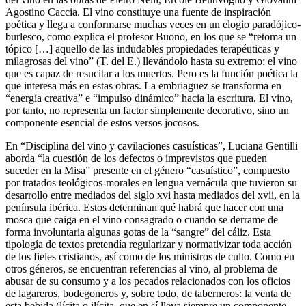
Agostino Caccia. El vino constituye una fuente de inspiración
poética y llega a conformarse muchas veces en un elogio paradójico-
burlesco, como explica el profesor Buono, en los que se “retoma un
tópico […] aquello de las indudables propiedades terapéuticas y
milagrosas del vino” (T. del E.) llevándolo hasta su extremo: el vino
que es capaz de resucitar a los muertos. Pero es la función poética la
que interesa más en estas obras. La embriaguez se transforma en
“energía creativa” e “impulso dinámico” hacia la escritura. El vino,
por tanto, no representa un factor simplemente decorativo, sino un
componente esencial de estos versos jocosos.
En “Disciplina del vino y cavilaciones casuísticas”, Luciana Gentilli
aborda “la cuestión de los defectos o imprevistos que pueden
suceder en la Misa” presente en el género “casuístico”, compuesto
por tratados teológicos-morales en lengua vernácula que tuvieron su
desarrollo entre mediados del siglo
xvi
hasta mediados del
xvii
, en la
península ibérica. Estos determinan qué habrá que hacer con una
mosca que caiga en el vino consagrado o cuando se derrame de
forma involuntaria algunas gotas de la “sangre” del cáliz. Esta
tipología de textos pretendía regularizar y normativizar toda acción
de los fieles cristianos, así como de los ministros de culto. Como en
otros géneros, se encuentran referencias al vino, al problema de
abusar de su consumo y a los pecados relacionados con los oficios
de lagareros, bodegoneros y, sobre todo, de taberneros: la venta de
esta bebida (lícita o ilícita, que en sí lleva siempre un componente