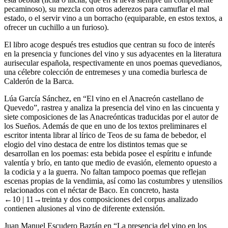
pecaminoso), su mezcla con otros aderezos para camuflar el mal
estado, o el servir vino a un borracho (equiparable, en estos textos, a
ofrecer un cuchillo a un furioso).
El libro acoge después tres estudios que centran su foco de interés
en la presencia y funciones del vino y sus adyacentes en la literatura
aurisecular española, respectivamente en unos poemas quevedianos,
una célebre colección de entremeses y una comedia burlesca de
Calderón de la Barca.
Lúa García Sánchez, en “El vino en el
Anacreón castellano
de
Quevedo”, rastrea y analiza la presencia del vino en las cincuenta y
siete composiciones de las
Anacreónticas
traducidas por el autor de
los
Sueños
. Además de que en uno de los textos preliminares el
escritor intenta librar al lírico de Teos de su fama de bebedor, el
elogio del vino destaca de entre los distintos temas que se
desarrollan en los poemas: esta bebida posee el espíritu e infunde
valentía y brío, en tanto que medio de evasión, elemento opuesto a
la codicia y a la guerra. No faltan tampoco poemas que reflejan
escenas propias de la vendimia, así como las costumbres y utensilios
relacionados con el néctar de Baco. En concreto, hasta
←10 |
11→treinta y dos composiciones del corpus analizado
contienen alusiones al vino de diferente extensión.
Juan Manuel Escudero Baztán en “La presencia del vino en los