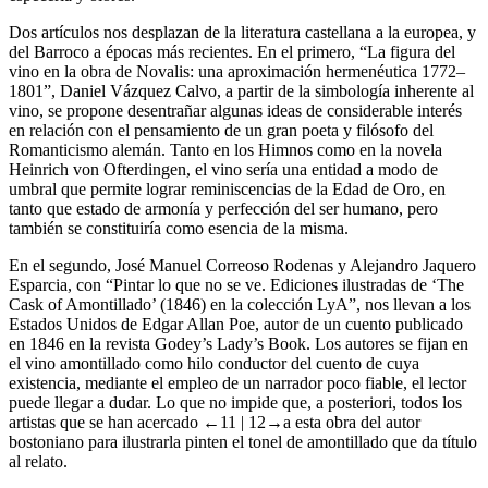
Dos artículos nos desplazan de la literatura castellana a la europea, y
del Barroco a épocas más recientes. En el primero, “La figura del
vino en la obra de Novalis: una aproximación hermenéutica 1772–
1801”, Daniel Vázquez Calvo, a partir de la simbología inherente al
vino, se propone desentrañar algunas ideas de considerable interés
en relación con el pensamiento de un gran poeta y filósofo del
Romanticismo alemán. Tanto en los
Himnos
como en la novela
Heinrich von Ofterdingen
, el vino sería una entidad a modo de
umbral que permite lograr reminiscencias de la Edad de Oro, en
tanto que estado de armonía y perfección del ser humano, pero
también se constituiría como esencia de la misma.
En el segundo, José Manuel Correoso Rodenas y Alejandro Jaquero
Esparcia, con “Pintar lo que no se ve. Ediciones ilustradas de ‘The
Cask of Amontillado’ (1846) en la colección LyA”, nos llevan a los
Estados Unidos de Edgar Allan Poe, autor de un cuento publicado
en 1846 en la revista
Godey’s Lady’s Book
. Los autores se fijan en
el vino amontillado como hilo conductor del cuento de cuya
existencia, mediante el empleo de un narrador poco fiable, el lector
puede llegar a dudar. Lo que no impide que, a posteriori, todos los
artistas que se han acercado
←11 |
12→a esta obra del autor
bostoniano para ilustrarla pinten el tonel de amontillado que da título
al relato.