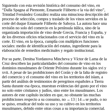
Siguiendo con esta revisión histórica del consumo del vino, en
“Dalla Spagna al Piemonte, Emanuele Filiberto e la via del vino”,
Trinidad Fernández González realiza una minuciosa descripción del
proceso de selección, compra y traslado de los vinos servidos en la
corte del duque Emanuele Filiberto de Saboya. La autora hace una
revisión no solo del comercio en la península itálica, sino de la
organizada importación de vino desde Grecia, Francia y España, y
de los diversos oficios relacionados con el servicio del vino en la
corte. El vino, en la época, cumplía con multíplices funciones
sociales: medio de identificación del estatus, ingrediente para la
elaboración de remedios medicinales y regalo institucional.
Por su parte, Denitsa Yordanova Mincheva y Víctor de Lama de la
Cruz describen las particularidades del consumo de vino en los
dominios musulmanes de Oriente Próximo durante los siglos
xvi
y
xvii
. A pesar de las prohibiciones del Corán y de la falta de registro
del comercio y el consumo del vino en los territorios del islam, a
partir del análisis de testimonios de peregrinos españoles a Tierra
Santa durante esa época, muestran evidencias del gusto por el vino
no solo entre cristianos y judíos, sino entre los musulmanes. Los
autores de este capítulo inciden en que, no obstante las muchas
prohibiciones respecto a su consumo, no
←13 |
14→se pudo, o no
se quiso, erradicar del todo su uso y su cultivo en los territorios
musulmanes, debido entre otras cosas a su importancia comercial.