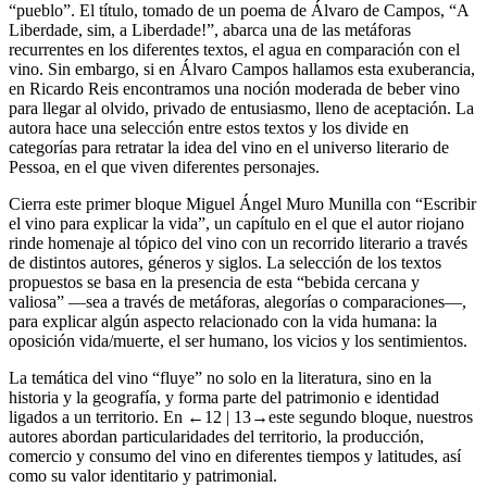
“pueblo”. El título, tomado de un poema de Álvaro de Campos, “A
Liberdade, sim, a Liberdade!”, abarca una de las metáforas
recurrentes en los diferentes textos, el agua en comparación con el
vino. Sin embargo, si en Álvaro Campos hallamos esta exuberancia,
en Ricardo Reis encontramos una noción moderada de beber vino
para llegar al olvido, privado de entusiasmo, lleno de aceptación. La
autora hace una selección entre estos textos y los divide en
categorías para retratar la idea del vino en el universo literario de
Pessoa, en el que viven diferentes personajes.
Cierra este primer bloque Miguel Ángel Muro Munilla con “Escribir
el vino para explicar la vida”, un capítulo en el que el autor riojano
rinde homenaje al tópico del vino con un recorrido literario a través
de distintos autores, géneros y siglos. La selección de los textos
propuestos se basa en la presencia de esta “bebida cercana y
valiosa” —sea a través de metáforas, alegorías o comparaciones—,
para explicar algún aspecto relacionado con la vida humana: la
oposición vida/muerte, el ser humano, los vicios y los sentimientos.
La temática del vino “fluye” no solo en la literatura, sino en la
historia y la geografía, y forma parte del patrimonio e identidad
ligados a un territorio. En
←12 |
13→este segundo bloque, nuestros
autores abordan particularidades del territorio, la producción,
comercio y consumo del vino en diferentes tiempos y latitudes, así
como su valor identitario y patrimonial.