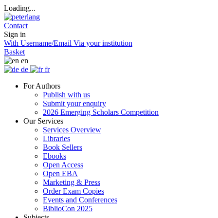
Loading...
Contact
Sign in
With Username/Email
Via your institution
Basket
en
de
fr
For Authors
Publish with us
Submit your enquiry
2026 Emerging Scholars Competition
Our Services
Services Overview
Libraries
Book Sellers
Ebooks
Open Access
Open EBA
Marketing & Press
Order Exam Copies
Events and Conferences
BiblioCon 2025
Subjects