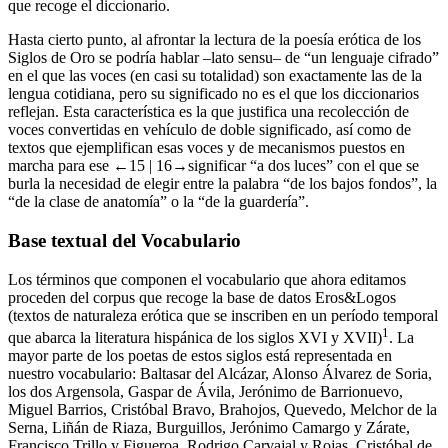
que recoge el diccionario.
Hasta cierto punto, al afrontar la lectura de la poesía erótica de los
Siglos de Oro se podría hablar –
lato sensu
– de “un lenguaje cifrado”
en el que las voces (en casi su totalidad) son exactamente las de la
lengua cotidiana, pero su significado no es el que los diccionarios
reflejan. Esta característica es la que justifica una recolección de
voces convertidas en vehículo de doble significado, así como de
textos que ejemplifican esas voces y de mecanismos puestos en
marcha para ese
←15 |
16→
significar “a dos luces” con el que se
burla la necesidad de elegir entre la palabra “de los bajos fondos”, la
“de la clase de anatomía” o la “de la guardería”.
Base textual del
Vocabulario
Los términos que componen el vocabulario que ahora editamos
proceden del corpus que recoge la base de datos
Eros&Logos
(textos de naturaleza erótica que se inscriben en un período temporal
1
que abarca la literatura hispánica de los siglos XVI y XVII)
. La
mayor parte de los poetas de estos siglos está representada en
nuestro vocabulario: Baltasar del Alcázar, Alonso Álvarez de Soria,
los dos Argensola, Gaspar de Ávila, Jerónimo de Barrionuevo,
Miguel Barrios, Cristóbal Bravo, Brahojos, Quevedo, Melchor de la
Serna, Liñán de Riaza, Burguillos, Jerónimo Camargo y Zárate,
Francisco Trillo y Figueroa, Rodrigo Carvajal y Rojas, Cristóbal de