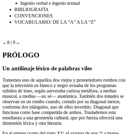
Ingenio verbal e ingenio textual
BIBLIOGRAFÍA
CONVENCIONES
VOCABULARIO: DE LA “A” A LA “Z”
←8 |
9→
PRÓLOGO
Un
antilinaje
léxico de palabras
viles
Tomemos uno de aquellos dos viejos y prometedores rombos con
que la televisión en blanco y negro avisaba de los programas
subidos de tono
, según aseveraba curiosa metáfora, a medias
musical, a medias —no sé— anatómica. También dos mitades se
observan en un rombo cuando, cortado por su diagonal menor,
conforma dos triángulos, uno de ellos invertido. Diagonal que
funciona como base compartida de ambos. Traslademos esta
enseñanza a una
geometría cultural
, que por fuerza ofrecerá una
dimensión léxica y otra literaria.
En el primer cuarto del siglo XV, el axioma de que “La buena