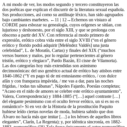
A mi modo de ver, los modos segundo y tercero constituyeron las
dos poéticas que explican el discurrir de la literatura sexual española.
Sus producciones, así como su antilinaje léxico, han sido agrupados
bajo cambiantes marbetes.
←11 |
12→Echemos un vistazo al
CORDE para esbozar su genealogía, cuyos orígenes se sitúan, con
lujurioso
y
deshonesto
, por el siglo XIII, y que se prolonga con
obsceno
a partir del XV. Con referencia al modo primero de
expresión,
erótico
cobra vida entre el siglo XVIII (“en el género
erótico y florido podrá adquirir [Meléndez Valdés] una justa
celebridad”, L. de Moratín,
Cartas
) y finales del XIX (“muchos
versos buenos y malos, por lo regular pertenecientes al género
tristón, erótico y elegiaco”, Pardo Bazán,
El cisne de Vilamorta
).
Las dos categorías hoy más extendidas son asimismo
decimonónicas: del uso genérico actual de
erótico
hay atisbos entre
1840-1862 (“Y en pago tú de mi entusiasmo erótico, / con dulce
afán y con franqueza impávida, / me vas a dar, para las noches
frígidas, / todas tus sábanas”, Nápoles Fajardo,
Poesías completas
;
“Acaso en el nido de amores se celebre este erótico ayuntamiento”,
Valera,
Correspondencia
) y 1884-1885 (“[…] aquel contraste […]
del elegante pesimismo con el oculto fervor erótico, un si es no es
romántico!» Si en vez de la
Historia de la prostitución
Paquito
hubiese leído ciertas novelas de moda, hubiera sabido que don
Álvaro no hacía más que imitar […] a los héroes de aquellos libros
elegantes”, Clarín,
La Regenta
); y, por idéntica sincronía, en 1882-
1883,
pornográfico
(“Si Zola fuese únicamente el autor pornográfico