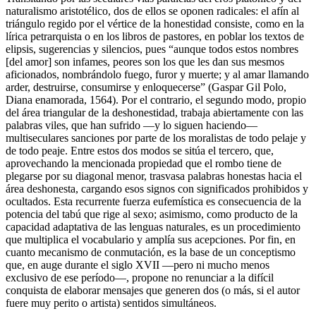
naturalismo aristotélico, dos de ellos se oponen radicales: el afín al
triángulo regido por el vértice de la
honestidad
consiste, como en la
lírica petrarquista o en los libros de pastores, en poblar los textos de
elipsis, sugerencias y silencios, pues “aunque todos estos nombres
[del amor] son infames, peores son los que les dan sus mesmos
aficionados, nombrándolo fuego, furor y muerte; y al amar llamando
arder, destruirse, consumirse y enloquecerse” (Gaspar Gil Polo,
Diana enamorada
, 1564). Por el contrario, el segundo modo, propio
del área triangular de la
deshonestidad
, trabaja abiertamente con las
palabras
viles
, que han sufrido —y lo siguen haciendo—
multiseculares sanciones por parte de los moralistas de todo pelaje y
de todo peaje. Entre estos dos modos se sitúa el tercero, que,
aprovechando la mencionada propiedad que el rombo tiene de
plegarse por su diagonal menor, trasvasa palabras honestas hacia el
área deshonesta, cargando esos signos con significados prohibidos y
ocultados. Esta recurrente fuerza eufemística es consecuencia de la
potencia del tabú que rige al sexo; asimismo, como producto de la
capacidad adaptativa de las lenguas naturales, es un procedimiento
que multiplica el vocabulario y amplía sus acepciones. Por fin, en
cuanto mecanismo de
conmutación
, es la base de un conceptismo
que, en auge durante el siglo XVII —pero ni mucho menos
exclusivo de ese período—, propone no renunciar a la difícil
conquista de elaborar mensajes que generen dos (o más, si el autor
fuere muy perito o artista) sentidos simultáneos.