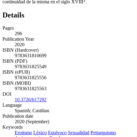
3
continuidad de la misma en el siglo XVIII
.
Details
Pages
296
Publication Year
2020
ISBN (Hardcover)
9783631810699
ISBN (PDF)
9783631825549
ISBN (ePUB)
9783631825556
ISBN (MOBI)
9783631825563
DOI
10.3726/b17292
Language
Spanish; Castilian
Publication date
2020 (September)
Keywords
Erotismo
Léxico
Equívoco
Sexualidad
Petrarquismo