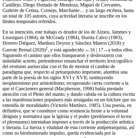
Castillejo, Diego Hurtado de Mendoza, Miguel de Cervantes,
Gutierre de Cetina, Cornejo, Marchante… y un largo etcétera, hasta
un total de 105 autores, cuya actividad literaria se inscribe en los
límites temporales referidos.
En su intención, este trabajo es deudor de los de Alzieu, Jammes y
Lissorgues (1984), de McGrady (1984), Huerta Calvo (1983),
Herrero Diéguez, Martínez Deyros y Sánchez Mateos (2018) y
2
Garrote Bernal (2020)
, y está agradecido
←16 |
17→
a todos ellos.
Siguiendo el camino que ellos franquearon y desbrozaron con
indudable acierto, pretendemos ensanchar el territorio lexicográfico
del erotismo aurisecular con el fin de mostrar el cambio de
paradigma que, respecto al petrarquismo imperante, alumbra una
parte de la poesía de los siglos XVI y XVII; sustituyendo
neoplatonismo por aristotelismo; recuperando cierta corriente a la
que el
Cancionero general
(Macpherson,
1998
) había prestado
atención con el
Pleito del manto
; y dando cabida en la cultura escrita
a las manifestaciones populares más arraigadas en un folclore que no
entendía de moralidades (Victorío Martínez,
1985
). Una poesía, en
definitiva, que se constituye como resistencia frente a la voluntad
dirigista y normativa que la Iglesia y el poder (perdónenos el lector
el pleonasmo) intentaban imponer a través de la producción artística
y literaria. La fuerza y vitalidad de esta corriente antipetrarquista, así
como su bienhumorado impulso, queda evidenciada por la