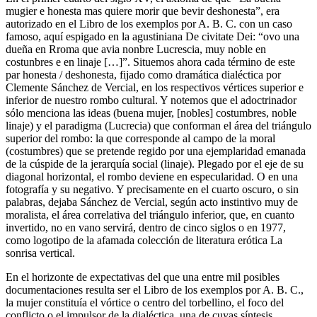
mugier e honesta mas quiere morir que bevir deshonesta”, era
autorizado en el
Libro de los exemplos por A. B. C.
con un caso
famoso, aquí espigado en la agustiniana
De civitate Dei
: “ovo una
dueña en Rroma que avia nonbre Lucrescia, muy noble en
costunbres e en linaje […]”. Situemos ahora cada término de este
par
honesta
/
deshonesta
, fijado como dramática dialéctica por
Clemente Sánchez de Vercial, en los respectivos vértices superior e
inferior de nuestro rombo cultural. Y notemos que el adoctrinador
sólo menciona las ideas (
buena mujer
, [
nobles
]
costumbres
,
noble
linaje
) y el paradigma (
Lucrecia
) que conforman el área del triángulo
superior del rombo: la que corresponde al campo de la moral
(
costumbres
) que se pretende regido por una ejemplaridad emanada
de la cúspide de la jerarquía social (
linaje
). Plegado por el eje de su
diagonal horizontal, el rombo deviene en especularidad. O en una
fotografía y su negativo. Y precisamente en el
cuarto oscuro
, o sin
palabras, dejaba Sánchez de Vercial, según acto instintivo muy de
moralista, el área correlativa del triángulo inferior, que, en cuanto
invertido, no en vano servirá, dentro de cinco siglos o en 1977,
como logotipo de la afamada colección de literatura erótica
La
sonrisa vertical
.
En el horizonte de expectativas del que una entre mil posibles
documentaciones resulta ser el
Libro de los exemplos por A. B. C.
,
la mujer constituía el vórtice o centro del torbellino, el foco del
conflicto o el impulsor de la dialéctica, una de cuyas síntesis