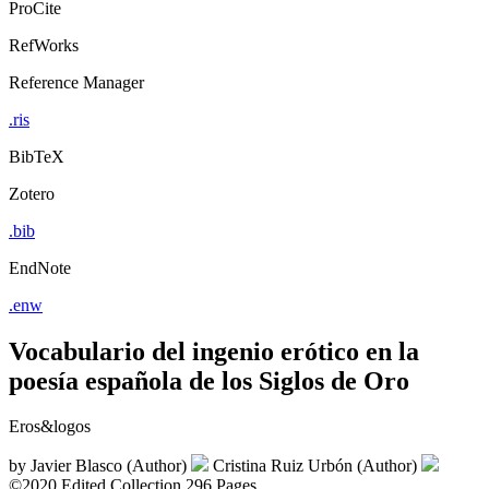
ProCite
RefWorks
Reference Manager
.ris
BibTeX
Zotero
.bib
EndNote
.enw
Vocabulario del ingenio erótico en la
poesía española de los Siglos de Oro
Eros&logos
by
Javier Blasco (Author)
Cristina Ruiz Urbón (Author)
©2020
Edited Collection
296 Pages