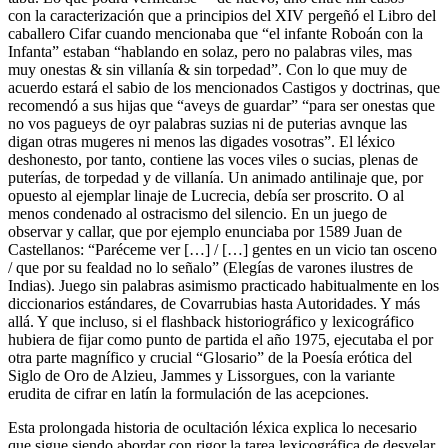
con la caracterización que a principios del XIV pergeñó el
Libro del
caballero Cifar
cuando mencionaba que “el infante Roboán con la
Infanta” estaban “hablando en solaz, pero no palabras viles, mas
muy onestas & sin villanía & sin torpedad”. Con lo que muy de
acuerdo estará el sabio de los mencionados
Castigos y doctrinas
, que
recomendó a sus hijas que “aveys de guardar” “para ser onestas que
no vos pagueys de oyr palabras suzias ni de puterias avnque las
digan otras mugeres ni menos las digades vosotras”. El léxico
deshonesto, por tanto, contiene las voces
viles
o
sucias
, plenas
de
puterías
, de
torpedad
y de
villanía
. Un animado
antilinaje
que, por
opuesto al ejemplar
linaje
de Lucrecia, debía ser proscrito. O al
menos condenado al ostracismo del silencio. En un juego de
observar y callar, que por ejemplo enunciaba por 1589 Juan de
Castellanos: “Paréceme ver […] / […] gentes en un vicio tan osceno
/ que por su fealdad no lo señalo” (
Elegías de varones ilustres de
Indias
). Juego
sin palabras
asimismo practicado habitualmente en los
diccionarios estándares, de Covarrubias hasta
Autoridades
. Y más
allá. Y que incluso, si el
flashback
historiográfico y lexicográfico
hubiera de fijar como punto de partida el año 1975, ejecutaba el por
otra parte magnífico y crucial “Glosario” de la
Poesía erótica del
Siglo de Oro
de Alzieu, Jammes y Lissorgues, con la variante
erudita de cifrar en latín la formulación de las acepciones.
Esta prolongada historia de ocultación léxica explica lo necesario
que sigue siendo abordar con rigor la tarea lexicográfica de desvelar