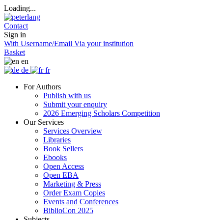
Loading...
Contact
Sign in
With Username/Email
Via your institution
Basket
en
de
fr
For Authors
Publish with us
Submit your enquiry
2026 Emerging Scholars Competition
Our Services
Services Overview
Libraries
Book Sellers
Ebooks
Open Access
Open EBA
Marketing & Press
Order Exam Copies
Events and Conferences
BiblioCon 2025
Subjects