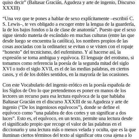
quiso decir” (Baltasar Gracián,
Agudeza y arte de ingenio
, Discurso
XXXIII)
“Una vez que te pones a hablar de sexo explícitamente –escribió C.
S. Lewis–, te ves obligado a escoger entre la lengua de la guardería,
la de los bajos fondos o la de clase de anatomía”. Puesto que el sexo
sigue siendo materia de escándalo en muchas culturas (entre las que
desde luego se encuentra la católica), los nombres propios de las
cosas asociadas con la ordinariez se evitan o se visten con el ropaje
“honesto” del tecnicismo, del eufemismo. Y al hacerse así, la
expresión se torna ambigua y equívoca. El lenguaje del erotismo, si
tomamos como referencia la poesía de la segunda mitad del siglo
XVI o todo el siglo XVII, es el de las medias palabras, en ciertos
casos, y el de los dobles sentidos, en la mayoría de las ocasiones.
Con este
Vocabulario del ingenio erótico en la poesía española de
los Siglos de Oro
lo que pretendemos es poner en manos de los
lectores un recurso para esa lectura equívoca de la que hablaba
Baltasar Gracián en el discurso XXXIII de su
Agudeza y arte de
ingenio
(“De los ingeniosos equívocos”), donde se define el
equívoco como “una palabra de dos cortes y un significar a dos
luces”. Esto es, el equívoco, en un texto, permite una lectura desde
el significado propio que recoge el valor de las palabras en el
diccionario y una lectura más o menos velada y oculta, que es la que
iluminan ciertos términos del texto al significar otra cosa ajena a lo