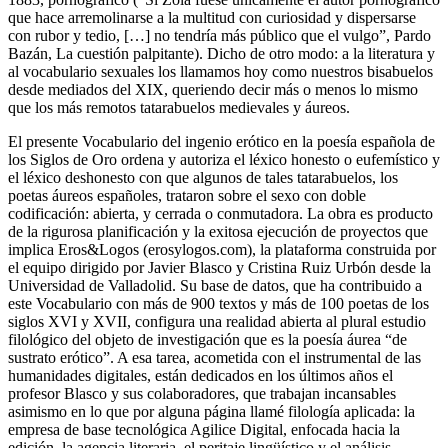
que hace arremolinarse a la multitud con curiosidad y dispersarse
con rubor y tedio, […] no tendría más público que el vulgo”, Pardo
Bazán,
La cuestión palpitante
). Dicho de otro modo: a la literatura y
al vocabulario sexuales los llamamos hoy como nuestros bisabuelos
desde mediados del XIX, queriendo decir más o menos lo mismo
que los más remotos tatarabuelos medievales y áureos.
El presente
Vocabulario del ingenio erótico en la poesía española de
los Siglos de Oro
ordena y autoriza el léxico
honesto
o eufemístico y
el léxico
deshonesto
con que algunos de tales tatarabuelos, los
poetas áureos españoles, trataron sobre el sexo con doble
codificación: abierta, y cerrada o
conmutadora
. La obra es producto
de la rigurosa planificación y la exitosa ejecución de proyectos que
implica
Eros&Logos
(erosylogos.com), la plataforma construida por
el equipo dirigido por Javier Blasco y Cristina Ruiz Urbón desde la
Universidad de Valladolid. Su base de datos, que ha contribuido a
este
Vocabulario
con más de 900 textos y más de 100 poetas de los
siglos XVI y XVII, configura una realidad abierta al plural estudio
filológico del objeto de investigación que es la poesía áurea “de
sustrato erótico”. A esa tarea, acometida con el instrumental de las
humanidades digitales, están dedicados en los últimos años el
profesor Blasco y sus colaboradores, que trabajan incansables
asimismo en lo que por alguna página llamé
filología aplicada
: la
empresa de base tecnológica Agilice Digital, enfocada hacia la
edición, la agencia literaria, el peritaje lingüístico y el análisis