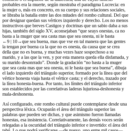
probables era la muerte, según mostraba el
paradigma Lucrecia
: en
la mujer o, más en concreto, en su cuerpo y sus relaciones sociales,
se libraba la batalla entre las dos mitades del rombo cultural. Del que
por designar quedan sus vértices izquierdo y derecho. Los no menos
instructivos que breves
Castigos y doctrinas que un sabio daba a sus
hijas
, también del siglo XV, aconsejaban “que seays onestas, ca no
basta a la muger que sea casta mas que sea onesta, ni le basta
←9 |
10→
que sea buena, mas que vse en tal manera que las gentes
la tengan por buena ca la que no es onesta, da causa que se crea
della que no es buena, y muchas vezes haze sospechoso a su
marido, y a las que la ven, y por esta manera queda ella disfamada, y
su marido desonrrado”. Donde la gradación “no basta a la muger
que sea casta mas que sea onesta, ni le basta que sea buena”, dibuja
el lado izquierdo del triángulo superior, formado por la línea que del
vértice
honesta
viaja hasta el vértice
casta
; y el derecho, trazado por
la línea
honesta
-
buena
. Por tanto, los límites del triángulo inferior
son establecidos por las correlativas laderas
lujuriosa
-
deshonesta
y
mala
-
deshonesta
.
Así configurado, este rombo cultural puede contemplarse desde una
perspectiva léxica. Ocuparán el área del triángulo superior las
palabras que pueden ser dichas, y que asimismo fueron llamadas
honestas
, esa insistencia. Correlativamente, las demás voces serán
relegadas a la oscuridad del triángulo inferior e invertido: el área del
tabú. Lo que podrá verificarse —de nuevo, uno entre mil casos—