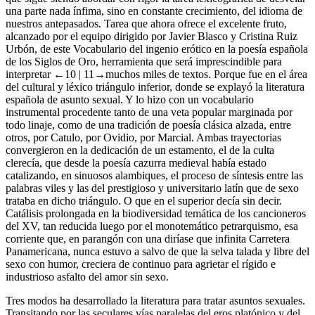
una parte nada ínfima, sino en constante crecimiento, del idioma de
nuestros antepasados. Tarea que ahora ofrece el excelente fruto,
alcanzado por el equipo dirigido por Javier Blasco y Cristina Ruiz
Urbón, de este
Vocabulario del ingenio erótico en la poesía española
de los Siglos de Oro
, herramienta que será imprescindible para
interpretar
←10 |
11→muchos miles de textos. Porque fue en el área
del cultural y léxico triángulo inferior, donde se explayó la literatura
española de asunto sexual. Y lo hizo con un vocabulario
instrumental procedente tanto de una veta popular marginada por
todo
linaje
, como de una tradición de poesía clásica alzada, entre
otros, por Catulo, por Ovidio, por Marcial. Ambas trayectorias
convergieron en la dedicación de un estamento, el de la culta
clerecía, que desde la poesía cazurra medieval había estado
catalizando, en sinuosos alambiques, el proceso de síntesis entre las
palabras
viles
y las del prestigioso y universitario latín que de sexo
trataba en dicho triángulo. O que en el superior decía sin decir.
Catálisis prolongada en la biodiversidad temática de los cancioneros
del XV, tan reducida luego por el monotemático petrarquismo, esa
corriente que, en parangón con una diríase que infinita Carretera
Panamericana, nunca estuvo a salvo de que la selva talada y libre del
sexo con humor, creciera de continuo para agrietar el rígido e
industrioso asfalto del amor sin sexo.
Tres modos ha desarrollado la literatura para tratar asuntos sexuales.
Transitando por las seculares vías paralelas del eros platónico y del