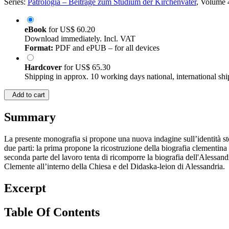
Series:
Patrologia – Beiträge zum Studium der Kirchenväter
, Volume 
eBook
for
US$ 60.20
Download immediately. Incl. VAT
Format:
PDF and ePUB – for all devices
Hardcover
for
US$ 65.30
Shipping in approx. 10 working days national, international shi
Add to cart
Summary
La presente monografia si propone una nuova indagine sull’identità stori
due parti: la prima propone la ricostruzione della biografia clementina
seconda parte del lavoro tenta di ricomporre la biografia dell'Alessand
Clemente all’interno della Chiesa e del Didaska-leion di Alessandria.
Excerpt
Table Of Contents