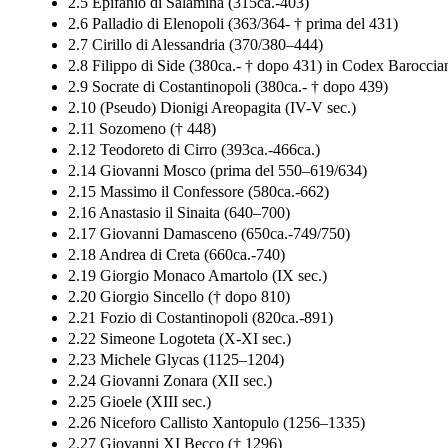
2.5 Epifanio di Salamina (315ca.-403)
2.6 Palladio di Elenopoli (363/364- † prima del 431)
2.7 Cirillo di Alessandria (370/380–444)
2.8 Filippo di Side (380ca.- † dopo 431) in Codex Baroccianu
2.9 Socrate di Costantinopoli (380ca.- † dopo 439)
2.10 (Pseudo) Dionigi Areopagita (IV-V sec.)
2.11 Sozomeno († 448)
2.12 Teodoreto di Cirro (393ca.-466ca.)
2.14 Giovanni Mosco (prima del 550–619/634)
2.15 Massimo il Confessore (580ca.-662)
2.16 Anastasio il Sinaita (640–700)
2.17 Giovanni Damasceno (650ca.-749/750)
2.18 Andrea di Creta (660ca.-740)
2.19 Giorgio Monaco Amartolo (IX sec.)
2.20 Giorgio Sincello († dopo 810)
2.21 Fozio di Costantinopoli (820ca.-891)
2.22 Simeone Logoteta (X-XI sec.)
2.23 Michele Glycas (1125–1204)
2.24 Giovanni Zonara (XII sec.)
2.25 Gioele (XIII sec.)
2.26 Niceforo Callisto Xantopulo (1256–1335)
2.27 Giovanni XI Becco († 1296)