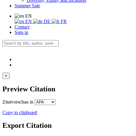
Diversity, Equity and Inclusion
Summer Sale
EN
EN
DE
FR
Contact
Sign in
×
Preview Citation
Zitatvorschau in
Copy to clipboard
Export Citation