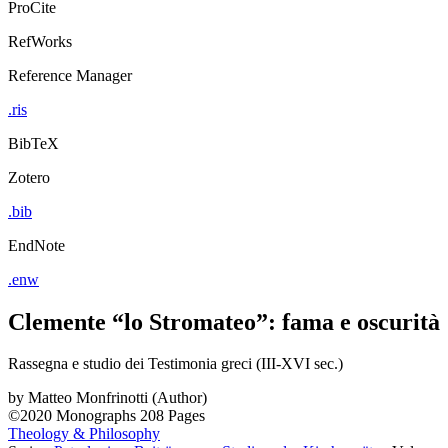
ProCite
RefWorks
Reference Manager
.ris
BibTeX
Zotero
.bib
EndNote
.enw
Clemente “lo Stromateo”: fama e oscurità
Rassegna e studio dei Testimonia greci (III-XVI sec.)
by
Matteo Monfrinotti (Author)
©2020
Monographs
208 Pages
Theology & Philosophy