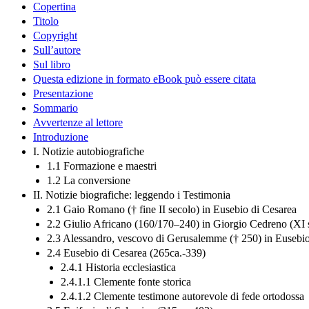
Copertina
Titolo
Copyright
Sull’autore
Sul libro
Questa edizione in formato eBook può essere citata
Presentazione
Sommario
Avvertenze al lettore
Introduzione
I. Notizie autobiografiche
1.1 Formazione e maestri
1.2 La conversione
II. Notizie biografiche: leggendo i Testimonia
2.1 Gaio Romano († fine II secolo) in Eusebio di Cesarea
2.2 Giulio Africano (160/170–240) in Giorgio Cedreno (XI 
2.3 Alessandro, vescovo di Gerusalemme († 250) in Eusebio
2.4 Eusebio di Cesarea (265ca.-339)
2.4.1 Historia ecclesiastica
2.4.1.1 Clemente fonte storica
2.4.1.2 Clemente testimone autorevole di fede ortodossa