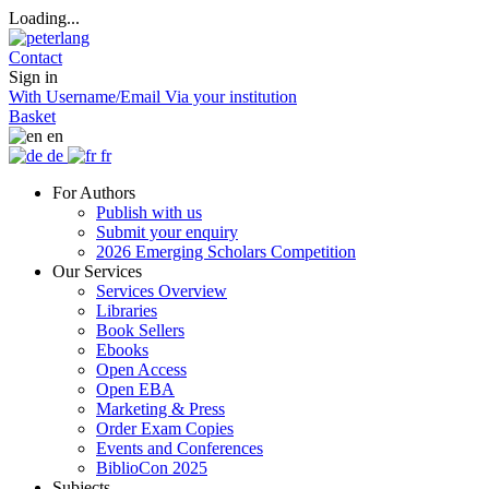
Loading...
Contact
Sign in
With Username/Email
Via your institution
Basket
en
de
fr
For Authors
Publish with us
Submit your enquiry
2026 Emerging Scholars Competition
Our Services
Services Overview
Libraries
Book Sellers
Ebooks
Open Access
Open EBA
Marketing & Press
Order Exam Copies
Events and Conferences
BiblioCon 2025
Subjects