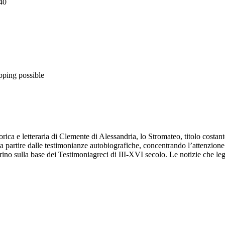
40
pping possible
ca e letteraria di Clemente di Alessandria, lo Stromateo, titolo costanteme
 a partire dalle testimonianze autobiografiche, concentrando l’attenzion
rino sulla base dei Testimoniagreci di III-XVI secolo. Le notizie che leg