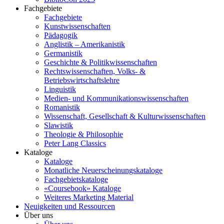
Fachgebiete
Fachgebiete
Kunstwissenschaften
Pädagogik
Anglistik – Amerikanistik
Germanistik
Geschichte & Politikwissenschaften
Rechtswissenschaften, Volks- &
Betriebswirtschaftslehre
Linguistik
Medien- und Kommunikationswissenschaften
Romanistik
Wissenschaft, Gesellschaft & Kulturwissenschaften
Slawistik
Theologie & Philosophie
Peter Lang Classics
Kataloge
Kataloge
Monatliche Neuerscheinungskataloge
Fachgebietskataloge
«Coursebook» Kataloge
Weiteres Marketing Material
Neuigkeiten und Ressourcen
Über uns