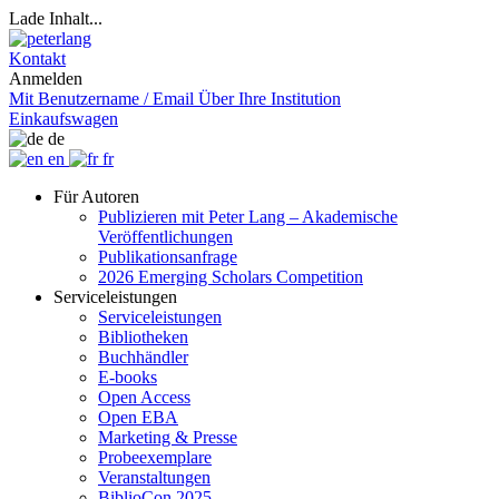
Lade Inhalt...
Kontakt
Anmelden
Mit Benutzername / Email
Über Ihre Institution
Einkaufswagen
de
en
fr
Für Autoren
Publizieren mit Peter Lang – Akademische
Veröffentlichungen
Publikationsanfrage
2026 Emerging Scholars Competition
Serviceleistungen
Serviceleistungen
Bibliotheken
Buchhändler
E-books
Open Access
Open EBA
Marketing & Presse
Probeexemplare
Veranstaltungen
BiblioCon 2025