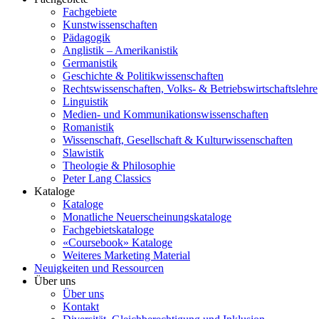
Fachgebiete
Kunstwissenschaften
Pädagogik
Anglistik – Amerikanistik
Germanistik
Geschichte & Politikwissenschaften
Rechtswissenschaften, Volks- & Betriebswirtschaftslehre
Linguistik
Medien- und Kommunikationswissenschaften
Romanistik
Wissenschaft, Gesellschaft & Kulturwissenschaften
Slawistik
Theologie & Philosophie
Peter Lang Classics
Kataloge
Kataloge
Monatliche Neuerscheinungskataloge
Fachgebietskataloge
«Coursebook» Kataloge
Weiteres Marketing Material
Neuigkeiten und Ressourcen
Über uns
Über uns
Kontakt