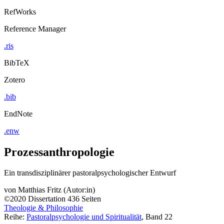
RefWorks
Reference Manager
.ris
BibTeX
Zotero
.bib
EndNote
.enw
Prozessanthropologie
Ein transdisziplinärer pastoralpsychologischer Entwurf
von
Matthias Fritz (Autor:in)
©2020
Dissertation
436 Seiten
Theologie & Philosophie
Reihe:
Pastoralpsychologie und Spiritualität
, Band 22