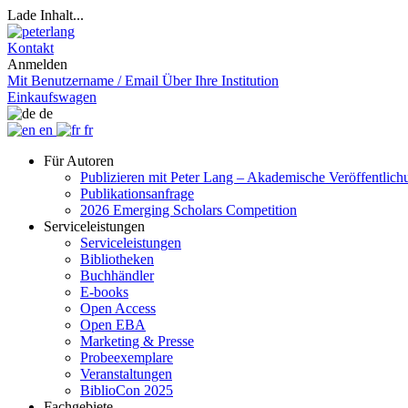
Lade Inhalt...
Kontakt
Anmelden
Mit Benutzername / Email
Über Ihre Institution
Einkaufswagen
de
en
fr
Für Autoren
Publizieren mit Peter Lang – Akademische Veröffentlic
Publikationsanfrage
2026 Emerging Scholars Competition
Serviceleistungen
Serviceleistungen
Bibliotheken
Buchhändler
E-books
Open Access
Open EBA
Marketing & Presse
Probeexemplare
Veranstaltungen
BiblioCon 2025
Fachgebiete