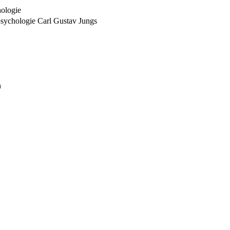
hologie
npsychologie Carl Gustav Jungs
n