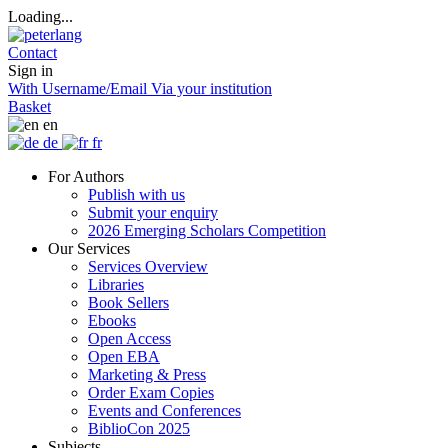
Loading...
Contact
Sign in
With Username/Email
Via your institution
Basket
en
de
fr
For Authors
Publish with us
Submit your enquiry
2026 Emerging Scholars Competition
Our Services
Services Overview
Libraries
Book Sellers
Ebooks
Open Access
Open EBA
Marketing & Press
Order Exam Copies
Events and Conferences
BiblioCon 2025
Subjects