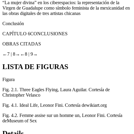
“La mujer divina” en los ciberespacios: la representación de la
Virgen de Guadalupe como símbolo feminista de la mexicanidad en
las obras digitales de tres artistas chicanas
Conclusión
CAPÍTULO 6
CONCLUSIONES
OBRAS CITADAS
←7 |
8→
←8 |
9→
LISTA DE FIGURAS
Figura
Fig. 2.1.
Three Eagles Flying,
Laura Aguilar. Cortesía de
Christopher Velasco
Fig. 4.1.
Ideal Life
, Leonor Fini. Cortesía dewikiart.org
Fig. 4.2.
Femme assise sur un homme un,
Leonor Fini. Cortesía
deMuseum of Sex
Details