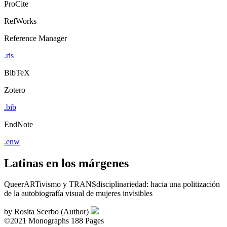
ProCite
RefWorks
Reference Manager
.ris
BibTeX
Zotero
.bib
EndNote
.enw
Latinas en los márgenes
QueerARTivismo y TRANSdisciplinariedad: hacia una politización
de la autobiografía visual de mujeres invisibles
by
Rosita Scerbo (Author)
©2021
Monographs
188 Pages