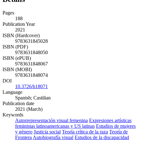
Pages
188
Publication Year
2021
ISBN (Hardcover)
9783631845028
ISBN (PDF)
9783631848050
ISBN (ePUB)
9783631848067
ISBN (MOBI)
9783631848074
DOI
10.3726/b18071
Language
Spanish; Castilian
Publication date
2021 (March)
Keywords
Autorrepresentación visual femenina
Expresiones artísticas
feministas latinoamericanas y US latinas
Estudios de mujeres
y género
Justicia social
Teoría crítica de la raza
Teoría de
Frontera
Autobiografía visual
Estudios de la discapacidad