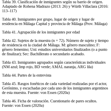
Tabla 39.
Clasificación de inmigrantes según su barrio de origen.
Adaptado de Rohena Madrazo (2013: 26) y Würth Villaclara (2016:
113–117)
Tabla 40.
Inmigrantes por grupo, lugar de origen y lugar de
residencia en Málaga Capital y provincia de Málaga (Prov. Málaga)
Tabla 41.
Agrupación de los inmigrantes por edad
Tabla 42.
Sujetos de la muestra (n = 72). Número de sujeto y tiempo
de residencia en la ciudad de Málaga. M: género masculino; F:
género femenino; Uni: estudios universitarios finalizados (o a punto
de finalizar); Sec: Bachillerato o secundario acabado.
Tabla 43.
Inmigrantes agrupados según características individuales
(NM azul; Imp rojo, BD verde; AMAL naranja, ARG lila)
Tabla 44.
Partes de la entrevista
Tabla 45.
Rasgos fonéticos de cada variedad realizadas por el actor,
Gerónimo, y escuchadas por cada uno de los inmigrantes argentinos
de esta muestra. Fuente: von Essen (2020a)
Tabla 46.
Ficha de valoración. Cuestionario de pares ocultos.
Fuente: von Essen (2020a)