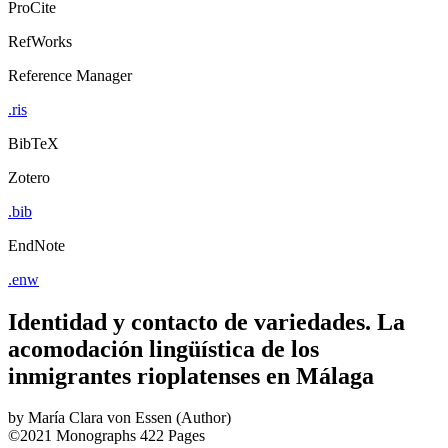
ProCite
RefWorks
Reference Manager
.ris
BibTeX
Zotero
.bib
EndNote
.enw
Identidad y contacto de variedades. La
acomodación lingüística de los
inmigrantes rioplatenses en Málaga
by
María Clara von Essen (Author)
©2021
Monographs
422 Pages