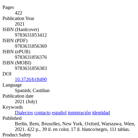
Pages
422
Publication Year
2021
ISBN (Hardcover)
9783631853412
ISBN (PDF)
9783631856369
ISBN (ePUB)
9783631856376
ISBN (MOBI)
9783631856383
DOI
10.3726/b18490
Language
Spanish; Castilian
Publication date
2021 (July)
Keywords
Dialectos
contacto
español
inmigración
identidad
Published
Berlin, Bern, Bruxelles, New York, Oxford, Warszawa, Wien,
2021. 422 p., 39 il. en color, 17 il. blanco/negro, 111 tablas.
Product Safety