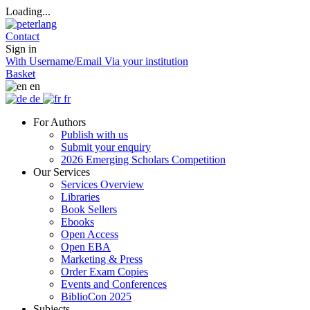
Loading...
Contact
Sign in
With Username/Email
Via your institution
Basket
en
de
fr
For Authors
Publish with us
Submit your enquiry
2026 Emerging Scholars Competition
Our Services
Services Overview
Libraries
Book Sellers
Ebooks
Open Access
Open EBA
Marketing & Press
Order Exam Copies
Events and Conferences
BiblioCon 2025
Subjects