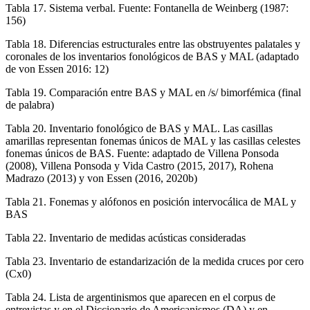
Tabla 17.
Sistema verbal. Fuente: Fontanella de Weinberg (1987:
156)
Tabla 18.
Diferencias estructurales entre las obstruyentes palatales y
coronales de los inventarios fonológicos de BAS y MAL (adaptado
de von Essen 2016: 12)
Tabla 19.
Comparación entre BAS y MAL en /s/ bimorfémica (final
de palabra)
Tabla 20.
Inventario fonológico de BAS y MAL. Las casillas
amarillas representan fonemas únicos de MAL y las casillas celestes
fonemas únicos de BAS. Fuente: adaptado de Villena Ponsoda
(2008), Villena Ponsoda y Vida Castro (2015, 2017), Rohena
Madrazo (2013) y von Essen (2016, 2020b)
Tabla 21.
Fonemas y alófonos en posición intervocálica de MAL y
BAS
Tabla 22.
Inventario de medidas acústicas consideradas
Tabla 23.
Inventario de estandarización de la medida cruces por cero
(Cx0)
Tabla 24.
Lista de argentinismos que aparecen en el corpus de
entrevistas y en el Diccionario de Americanismos (DA) y en