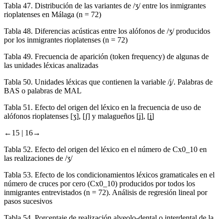
Tabla 47.
Distribución de las variantes de /ʒ/ entre los inmigrantes
rioplatenses en Málaga (n = 72)
Tabla 48.
Diferencias acústicas entre los alófonos de /ʒ/ producidos
por los inmigrantes rioplatenses (n = 72)
Tabla 49.
Frecuencia de aparición (token frequency) de algunas de
las unidades léxicas analizadas
Tabla 50.
Unidades léxicas que contienen la variable /ʝ/. Palabras de
BAS o palabras de MAL
Tabla 51.
Efecto del origen del léxico en la frecuencia de uso de
alófonos rioplatenses [ʒ], [ʃ] y malagueños [ʝ], [ʝ̞]
←15 |
16→
Tabla 52.
Efecto del origen del léxico en el número de Cx0_10 en
las realizaciones de /ʒ/
Tabla 53.
Efecto de los condicionamientos léxicos gramaticales en el
número de cruces por cero (Cx0_10) producidos por todos los
inmigrantes entrevistados (n = 72). Análisis de regresión lineal por
pasos sucesivos
Tabla 54.
Porcentaje de realización alveolo-dental o interdental de la