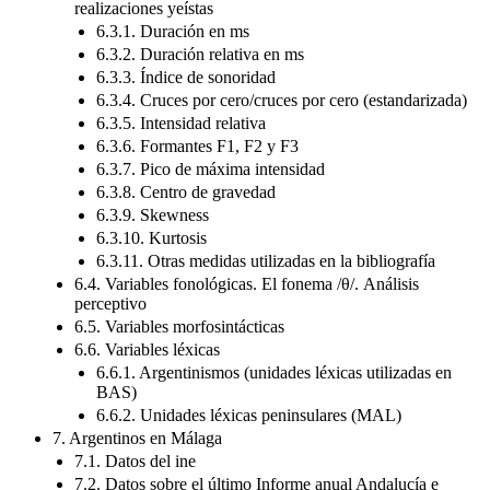
realizaciones yeístas
6.3.1. Duración en ms
6.3.2. Duración relativa en ms
6.3.3. Índice de sonoridad
6.3.4. Cruces por cero/cruces por cero (estandarizada)
6.3.5. Intensidad relativa
6.3.6. Formantes F1, F2 y F3
6.3.7. Pico de máxima intensidad
6.3.8. Centro de gravedad
6.3.9. Skewness
6.3.10. Kurtosis
6.3.11. Otras medidas utilizadas en la bibliografía
6.4. Variables fonológicas. El fonema /θ/. Análisis
perceptivo
6.5. Variables morfosintácticas
6.6. Variables léxicas
6.6.1. Argentinismos (unidades léxicas utilizadas en
BAS)
6.6.2. Unidades léxicas peninsulares (MAL)
7. Argentinos en Málaga
7.1. Datos del ine
7.2. Datos sobre el último Informe anual Andalucía e