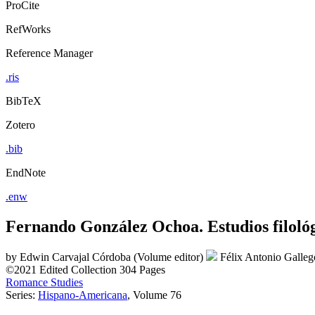
ProCite
RefWorks
Reference Manager
.ris
BibTeX
Zotero
.bib
EndNote
.enw
Fernando González Ochoa. Estudios filológ
by
Edwin Carvajal Córdoba (Volume editor)
Félix Antonio Galle
©2021
Edited Collection
304 Pages
Romance Studies
Series:
Hispano-Americana
, Volume 76