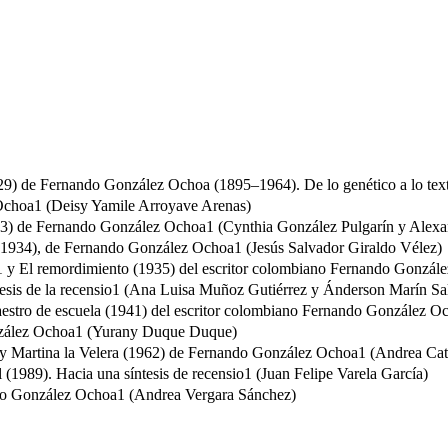
1929) de Fernando González Ochoa (1895–1964). De lo genético a lo text
Ochoa1 (Deisy Yamile Arroyave Arenas)
933) de Fernando González Ochoa1 (Cynthia González Pulgarín y Alexa
 (1934), de Fernando González Ochoa1 (Jesús Salvador Giraldo Vélez)
4)1 y El remordimiento (1935) del escritor colombiano Fernando Gonz
sis de la recensio1 (Ana Luisa Muñoz Gutiérrez y Ánderson Marín Sa
l maestro de escuela (1941) del escritor colombiano Fernando Gonzále
onzález Ochoa1 (Yurany Duque Duque)
ías y Martina la Velera (1962) de Fernando González Ochoa1 (Andrea Ca
(1989). Hacia una síntesis de recensio1 (Juan Felipe Varela García)
ando González Ochoa1 (Andrea Vergara Sánchez)