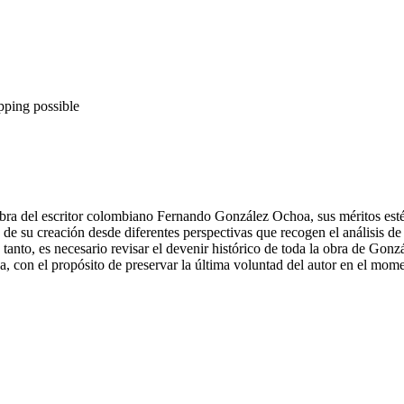
pping possible
 obra del escritor colombiano Fernando González Ochoa, sus méritos estéti
e su creación desde diferentes perspectivas que recogen el análisis de l
lo tanto, es necesario revisar el devenir histórico de toda la obra de Gon
ca, con el propósito de preservar la última voluntad del autor en el momen