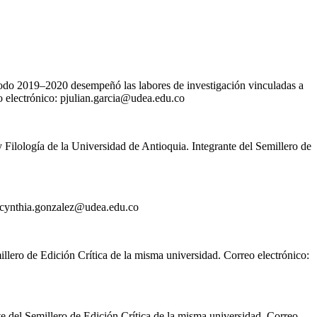
riodo 2019–2020 desempeñó las labores de investigación vinculadas a
o electrónico:
pjulian.garcia@udea.edu.co
 Filología de la Universidad de Antioquia. Integrante del Semillero de
cynthia.gonzalez@udea.edu.co
llero de Edición Crítica de la misma universidad. Correo electrónico:
e del Semillero de Edición Crítica de la misma universidad. Correo