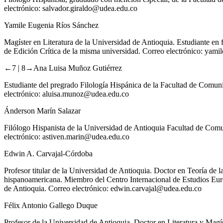
electrónico:
salvador.giraldo@udea.edu.co
Yamile Eugenia Ríos Sánchez
Magíster en Literatura de la Universidad de Antioquia. Estudiante en
de Edición Crítica de la misma universidad. Correo electrónico:
yamil
←7 | 8→
Ana Luisa Muñoz Gutiérrez
Estudiante del pregrado Filología Hispánica de la Facultad de Comuni
electrónico:
aluisa.munoz@udea.edu.co
Ánderson Marín Salazar
Filólogo Hispanista de la Universidad de Antioquia Facultad de Comun
electrónico:
astiven.marin@udea.edu.co
Edwin A. Carvajal-Córdoba
Profesor titular de la Universidad de Antioquia. Doctor en Teoría de l
hispanoamericana. Miembro del Centro Internacional de Estudios Eur
de Antioquia. Correo electrónico:
edwin.carvajal@udea.edu.co
Félix Antonio Gallego Duque
Profesor de la Universidad de Antioquia. Doctor en Literatura y Magís