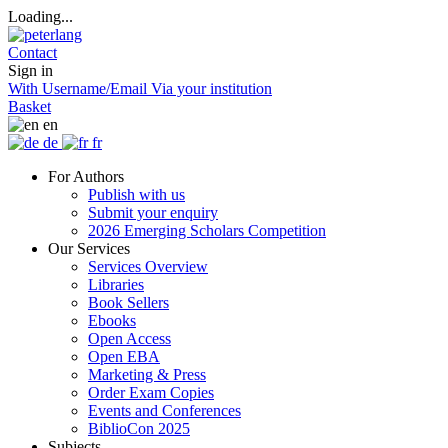
Loading...
Contact
Sign in
With Username/Email
Via your institution
Basket
en
de
fr
For Authors
Publish with us
Submit your enquiry
2026 Emerging Scholars Competition
Our Services
Services Overview
Libraries
Book Sellers
Ebooks
Open Access
Open EBA
Marketing & Press
Order Exam Copies
Events and Conferences
BiblioCon 2025
Subjects