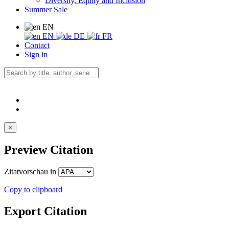
Diversity, Equity and Inclusion
Summer Sale
EN
EN
DE
FR
Contact
Sign in
×
Preview Citation
Zitatvorschau in
Copy to clipboard
Export Citation