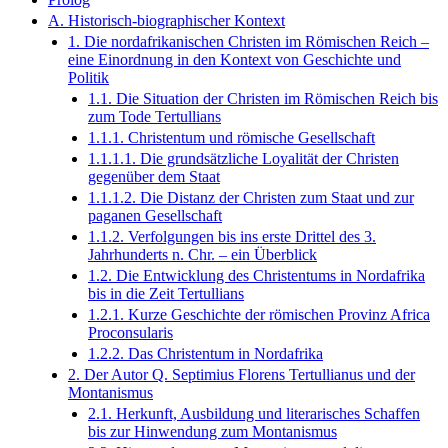
A. Historisch-biographischer Kontext
1. Die nordafrikanischen Christen im Römischen Reich –
eine Einordnung in den Kontext von Geschichte und
Politik
1.1. Die Situation der Christen im Römischen Reich bis
zum Tode Tertullians
1.1.1. Christentum und römische Gesellschaft
1.1.1.1. Die grundsätzliche Loyalität der Christen
gegenüber dem Staat
1.1.1.2. Die Distanz der Christen zum Staat und zur
paganen Gesellschaft
1.1.2. Verfolgungen bis ins erste Drittel des 3.
Jahrhunderts n. Chr. – ein Überblick
1.2. Die Entwicklung des Christentums in Nordafrika
bis in die Zeit Tertullians
1.2.1. Kurze Geschichte der römischen Provinz Africa
Proconsularis
1.2.2. Das Christentum in Nordafrika
2. Der Autor Q. Septimius Florens Tertullianus und der
Montanismus
2.1. Herkunft, Ausbildung und literarisches Schaffen
bis zur Hinwendung zum Montanismus