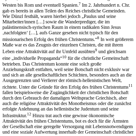
7
Westen bis Rom und eventuell Spanien.
Im 2. Jahrhundert n. Chr.
gab es bereits in allen Teilen des Reiches christliche Gemeinden.
Wie Dünzl festhält, waren hierbei jedoch „Paulus und seine
Mitarbeiter/innen […] sowie die Wanderprediger, die im
palästinensisch-syrischen Raum in einem radikalen Sinn Jesus
‚nachfolgten‘ […], aufs Ganze gesehen nicht typisch für den
8
missionarischen Erfolg des frühen Christentums.“
In weit größerem
Maße war es das Zeugnis der einzelnen Christen, die mit ihrem
9
Leben eine Attraktivität auf ihr Umfeld ausübten
und gleichsam
10
eine „individuelle Propaganda“
für die christliche Gemeinschaft
betrieben. Das Christentum konnte eine solch große
Anziehungskraft entfalten, weil seine Botschaft nicht exklusiv war
und sich an alle gesellschaftlichen Schichten, besonders auch an die
Ausgegrenzten und Verlierer der römisch-hellenistischen Welt,
11
richtete. Unter die Gründe für den Erfolg des frühen Christentums
fallen beispielsweise die Zugänglichkeit der christlichen Botschaft
durch den Gebrauch der damaligen Weltsprache Griechisch, aber
auch die religiöse Attraktivität des Monotheismus oder die zunächst
erfolgte Anlehnung an das hellenistische Judentum und seine
12
Infrastruktur.
Hinzu trat auch eine gewisse ökonomische
Attraktivität des frühen Christentums, bot es doch für die Ärmsten
der Gesellschaft eine geregelte Versorgung mit Lebensnotwendigem
und eine soziale Aufwertung innerhalb der Gemeinschaft christlicher