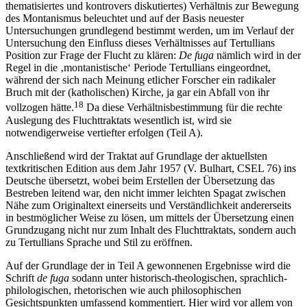
thematisiertes und kontrovers diskutiertes) Verhältnis zur Bewegung
des Montanismus beleuchtet und auf der Basis neuester
Untersuchungen grundlegend bestimmt werden, um im Verlauf der
Untersuchung den Einfluss dieses Verhältnisses auf Tertullians
Position zur Frage der Flucht zu klären:
De fuga
nämlich wird in der
Regel in die ‚montanistische‘ Periode Tertullians eingeordnet,
während der sich nach Meinung etlicher Forscher ein radikaler
Bruch mit der (katholischen) Kirche, ja gar ein Abfall von ihr
18
vollzogen hätte.
Da diese Verhältnisbestimmung für die rechte
Auslegung des Fluchttraktats wesentlich ist, wird sie
notwendigerweise vertiefter erfolgen (Teil A).
Anschließend wird der Traktat auf Grundlage der aktuellsten
textkritischen Edition aus dem Jahr 1957 (V. Bulhart, CSEL 76) ins
Deutsche übersetzt, wobei beim Erstellen der Übersetzung das
Bestreben leitend war, den nicht immer leichten Spagat zwischen
Nähe zum Originaltext einerseits und Verständlichkeit andererseits
in bestmöglicher Weise zu lösen, um mittels der Übersetzung einen
Grundzugang nicht nur zum Inhalt des Fluchttraktats, sondern auch
zu Tertullians Sprache und Stil zu eröffnen.
Auf der Grundlage der in Teil A gewonnenen Ergebnisse wird die
Schrift
de fuga
sodann unter historisch-theologischen, sprachlich-
philologischen, rhetorischen wie auch philosophischen
Gesichtspunkten umfassend kommentiert. Hier wird vor allem von