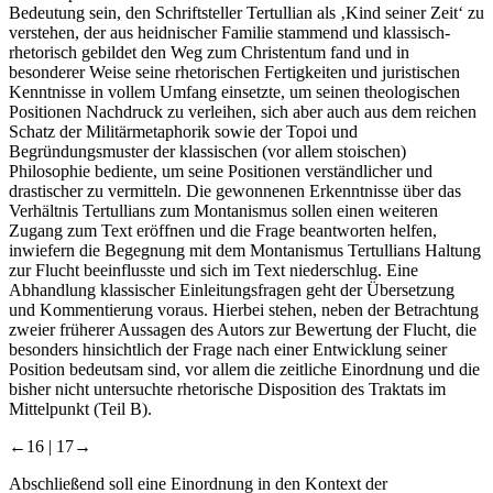
Bedeutung sein, den Schriftsteller Tertullian als ‚Kind seiner Zeit‘ zu
verstehen, der aus heidnischer Familie stammend und klassisch-
rhetorisch gebildet den Weg zum Christentum fand und in
besonderer Weise seine rhetorischen Fertigkeiten und juristischen
Kenntnisse in vollem Umfang einsetzte, um seinen theologischen
Positionen Nachdruck zu verleihen, sich aber auch aus dem reichen
Schatz der Militärmetaphorik sowie der Topoi und
Begründungsmuster der klassischen (vor allem stoischen)
Philosophie bediente, um seine Positionen verständlicher und
drastischer zu vermitteln. Die gewonnenen Erkenntnisse über das
Verhältnis Tertullians zum Montanismus sollen einen weiteren
Zugang zum Text eröffnen und die Frage beantworten helfen,
inwiefern die Begegnung mit dem Montanismus Tertullians Haltung
zur Flucht beeinflusste und sich im Text niederschlug. Eine
Abhandlung klassischer Einleitungsfragen geht der Übersetzung
und Kommentierung voraus. Hierbei stehen, neben der Betrachtung
zweier früherer Aussagen des Autors zur Bewertung der Flucht, die
besonders hinsichtlich der Frage nach einer Entwicklung seiner
Position bedeutsam sind, vor allem die zeitliche Einordnung und die
bisher nicht untersuchte rhetorische Disposition des Traktats im
Mittelpunkt (Teil B).
←16 | 17→
Abschließend soll eine Einordnung in den Kontext der