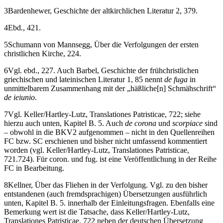
3
Bardenhewer, Geschichte der altkirchlichen Literatur 2, 379.
4
Ebd., 421.
5
Schumann von Mannsegg, Über die Verfolgungen der ersten
christlichen Kirche, 224.
6
Vgl. ebd., 227. Auch Barbel, Geschichte der frühchristlichen
griechischen und lateinischen Literatur 1, 85 nennt
de fuga
in
unmittelbarem Zusammenhang mit der „häßliche[n]‌ Schmähschrift“
de ieiunio
.
7
Vgl. Keller/Hartley-Lutz, Translationes Patristicae, 722; siehe
hierzu auch unten,
Kapitel B. 5.
Auch
de corona
und
scorpiace
sind
– obwohl in die BKV2 aufgenommen – nicht in den Quellenreihen
FC bzw. SC erschienen und bisher nicht umfassend kommentiert
worden (vgl. Keller/Hartley-Lutz, Translationes Patristicae,
721.724). Für coron. und fug. ist eine Veröffentlichung in der Reihe
FC in Bearbeitung.
8
Kellner, Über das Fliehen in der Verfolgung. Vgl. zu den bisher
entstandenen (auch fremdsprachigen) Übersetzungen ausführlich
unten,
Kapitel B. 5.
innerhalb der Einleitungsfragen. Ebenfalls eine
Bemerkung wert ist die Tatsache, dass Keller/Hartley-Lutz,
Translationes Patristicae, 722 neben der deutschen Übersetzung