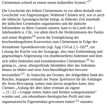
17
Christentum schnell zu einem neuen kulturellen System.“
Die Geschichte des frühen Christentums ist vor allem deshalb eine
Geschichte von Abgrenzungen: Während Christen sich, wie es auch
die biblische Apostelgeschichte belegt, in frühester Zeit innerhalb
der jüdischen Gemeinden organisierten und die jüdische
Infrastruktur zu ihren Gunsten nutzten, kam es im Laufe des 1.
Jahrhunderts n. Chr., vor allem durch die Heidenmission des Paulus
18
und seiner Begleiter
sowie die Ermöglichung der
beschneidungsfreien Konversion zum Christentum in Folge des
19
Jerusalemer Apostelkonvents (vgl. Apg 15/Gal 2,1–10)
, zur
Lösung der Kirche von der Synagoge, also einer Entfremdung und
gegenseitigen Abgrenzung von (traditionellem) Judentum und dem
20
sich selbst findenden und konstituierenden Christentum.
So
gelang es, „neue, übergreifende Identitäten über das Judentum
hinaus zu bilden und neue Anschlussfähigkeiten bewusst
21
herzustellen“
. In Antiochia am Orontes, der drittgrößten Stadt des
Reiches, begegnet erstmals der Name
Χριστιανοί
für die Anhänger
der Jesus-Bewegung, sodass man davon ausgehen kann, dass
Christen „Anfang der 40er Jahre erstmals als eigene
←21 | 22→
Gruppe neben Juden und Heiden wahrgenommen“
wurden und „ein erkennbares theologisches Profil und eine
22
organisatorische Eigenstruktur gewonnen haben“
mussten.