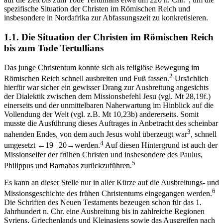
spezifische Situation der Christen im Römischen Reich und
insbesondere in Nordafrika zur Abfassungszeit zu konkretisieren.
1.1.
Die Situation der Christen im Römischen Reich
bis zum Tode Tertullians
Das junge Christentum konnte sich als religiöse Bewegung im
2
Römischen Reich schnell ausbreiten und Fuß fassen.
Ursächlich
hierfür war sicher ein gewisser Drang zur Ausbreitung angesichts
der Dialektik zwischen dem Missionsbefehl Jesu (vgl. Mt 28,19f.)
einerseits und der unmittelbaren Naherwartung im Hinblick auf die
Vollendung der Welt (vgl. z.B. Mt 10,23b) andererseits. Somit
musste die Ausführung dieses Auftrages in Anbetracht des scheinbar
3
nahenden Endes, von dem auch Jesus wohl überzeugt war
, schnell
4
umgesetzt
←19 | 20→
werden.
Auf diesen Hintergrund ist auch der
Missionseifer der frühen Christen und insbesondere des Paulus,
5
Philippus und Barnabas zurückzuführen.
Es kann an dieser Stelle nur in aller Kürze auf die Ausbreitungs- und
6
Missionsgeschichte des frühen Christentums eingegangen werden.
Die Schriften des Neuen Testaments bezeugen schon für das 1.
Jahrhundert n. Chr. eine Ausbreitung bis in zahlreiche Regionen
Syriens, Griechenlands und Kleinasiens sowie das Ausgreifen nach