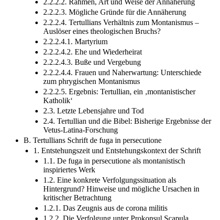
2.2.2.2. Rahmen, Art und Weise der Annäherung
2.2.2.3. Mögliche Gründe für die Annäherung
2.2.2.4. Tertullians Verhältnis zum Montanismus –
Auslöser eines theologischen Bruchs?
2.2.2.4.1. Martyrium
2.2.2.4.2. Ehe und Wiederheirat
2.2.2.4.3. Buße und Vergebung
2.2.2.4.4. Frauen und Naherwartung: Unterschiede
zum phrygischen Montanismus
2.2.2.5. Ergebnis: Tertullian, ein ‚montanistischer
Katholik‘
2.3. Letzte Lebensjahre und Tod
2.4. Tertullian und die Bibel: Bisherige Ergebnisse der
Vetus-Latina-Forschung
B. Tertullians Schrift de fuga in persecutione
1. Entstehungszeit und Entstehungskontext der Schrift
1.1. De fuga in persecutione als montanistisch
inspiriertes Werk
1.2. Eine konkrete Verfolgungssituation als
Hintergrund? Hinweise und mögliche Ursachen in
kritischer Betrachtung
1.2.1. Das Zeugnis aus de corona militis
1.2.2. Die Verfolgung unter Prokonsul Scapula