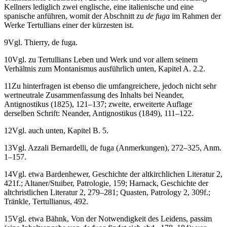
Kellners lediglich zwei englische, eine italienische und eine
spanische anführen, womit der Abschnitt zu
de fuga
im Rahmen der
Werke Tertullians einer der kürzesten ist.
9
Vgl. Thierry, de fuga.
10
Vgl. zu Tertullians Leben und Werk und vor allem seinem
Verhältnis zum Montanismus ausführlich unten,
Kapitel A. 2.2.
11
Zu hinterfragen ist ebenso die umfangreichere, jedoch nicht sehr
wertneutrale Zusammenfassung des Inhalts bei Neander,
Antignostikus (1825), 121–137; zweite, erweiterte Auflage
derselben Schrift: Neander, Antignostikus (1849), 111–122.
12
Vgl. auch unten,
Kapitel B. 5.
13
Vgl. Azzali Bernardelli, de fuga (Anmerkungen), 272–325, Anm.
1–157.
14
Vgl. etwa Bardenhewer, Geschichte der altkirchlichen Literatur 2,
421f.; Altaner/Stuiber, Patrologie, 159; Harnack, Geschichte der
altchristlichen Literatur 2, 279–281; Quasten, Patrology 2, 309f.;
Tränkle, Tertullianus, 492.
15
Vgl. etwa Bähnk, Von der Notwendigkeit des Leidens, passim