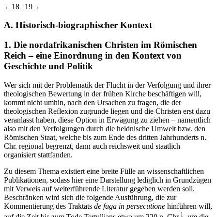
←18 | 19→
A.
Historisch-biographischer Kontext
1.
Die nordafrikanischen Christen im Römischen
Reich – eine Einordnung in den Kontext von
Geschichte und Politik
Wer sich mit der Problematik der Flucht in der Verfolgung und ihrer
theologischen Bewertung in der frühen Kirche beschäftigen will,
kommt nicht umhin, nach den Ursachen zu fragen, die der
theologischen Reflexion zugrunde liegen und die Christen erst dazu
veranlasst haben, diese Option in Erwägung zu ziehen – namentlich
also mit den Verfolgungen durch die heidnische Umwelt bzw. den
Römischen Staat, welche bis zum Ende des dritten Jahrhunderts n.
Chr. regional begrenzt, dann auch reichsweit und staatlich
organisiert stattfanden.
Zu diesem Thema existiert eine breite Fülle an wissenschaftlichen
Publikationen, sodass hier eine Darstellung lediglich in Grundzügen
mit Verweis auf weiterführende Literatur gegeben werden soll.
Beschränken wird sich die folgende Ausführung, die zur
Kommentierung des Traktats
de fuga in persecutione
hinführen will,
1
auf die Zeit bis zum Tode Tertullians etwa um 220 n. Chr.
, um die