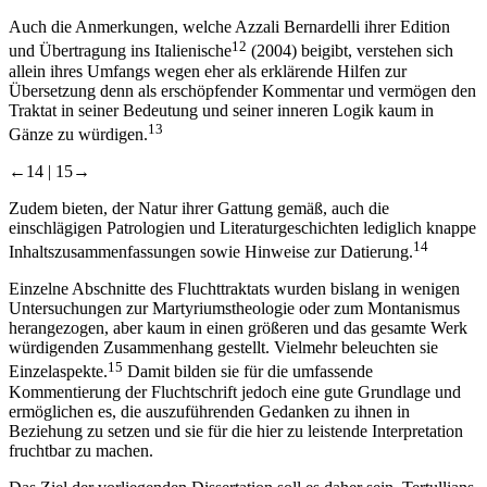
Auch die Anmerkungen, welche Azzali Bernardelli ihrer Edition
12
und Übertragung ins Italienische
(2004) beigibt, verstehen sich
allein ihres Umfangs wegen eher als erklärende Hilfen zur
Übersetzung denn als erschöpfender Kommentar und vermögen den
Traktat in seiner Bedeutung und seiner inneren Logik kaum in
13
Gänze zu würdigen.
←14 | 15→
Zudem bieten, der Natur ihrer Gattung gemäß, auch die
einschlägigen Patrologien und Literaturgeschichten lediglich knappe
14
Inhaltszusammenfassungen sowie Hinweise zur Datierung.
Einzelne Abschnitte des Fluchttraktats wurden bislang in wenigen
Untersuchungen zur Martyriumstheologie oder zum Montanismus
herangezogen, aber kaum in einen größeren und das gesamte Werk
würdigenden Zusammenhang gestellt. Vielmehr beleuchten sie
15
Einzelaspekte.
Damit bilden sie für die umfassende
Kommentierung der Fluchtschrift jedoch eine gute Grundlage und
ermöglichen es, die auszuführenden Gedanken zu ihnen in
Beziehung zu setzen und sie für die hier zu leistende Interpretation
fruchtbar zu machen.