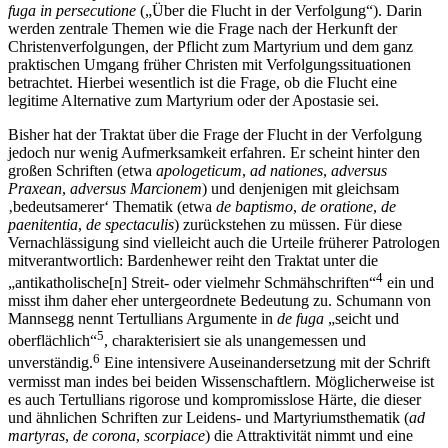
fuga in persecutione
(„Über die Flucht in der Verfolgung“). Darin
werden zentrale Themen wie die Frage nach der Herkunft der
Christenverfolgungen, der Pflicht zum Martyrium und dem ganz
praktischen Umgang früher Christen mit Verfolgungssituationen
betrachtet. Hierbei wesentlich ist die Frage, ob die Flucht eine
legitime Alternative zum Martyrium oder der Apostasie sei.
Bisher hat der Traktat über die Frage der Flucht in der Verfolgung
jedoch nur wenig Aufmerksamkeit erfahren. Er scheint hinter den
großen Schriften (etwa
apologeticum
,
ad nationes
,
adversus
Praxean
,
adversus Marcionem
) und denjenigen mit gleichsam
‚bedeutsamerer‘ Thematik (etwa
de baptismo
,
de oratione
,
de
paenitentia
,
de spectaculis
) zurückstehen zu müssen. Für diese
Vernachlässigung sind vielleicht auch die Urteile früherer Patrologen
mitverantwortlich: Bardenhewer reiht den Traktat unter die
4
„antikatholische[n]‌ Streit- oder vielmehr Schmähschriften“
ein und
misst ihm daher eher untergeordnete Bedeutung zu. Schumann von
Mannsegg nennt Tertullians Argumente in
de fuga
„seicht und
5
oberflächlich“
, charakterisiert sie als unangemessen und
6
unverständig.
Eine intensivere Auseinandersetzung mit der Schrift
vermisst man indes bei beiden Wissenschaftlern. Möglicherweise ist
es auch Tertullians rigorose und kompromisslose Härte, die dieser
und ähnlichen Schriften zur Leidens- und Martyriumsthematik (
ad
martyras
,
de corona
,
scorpiace
) die Attraktivität nimmt und eine