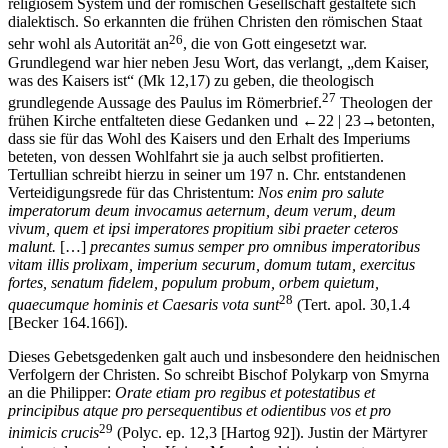
religiösem System und der römischen Gesellschaft gestaltete sich
dialektisch. So erkannten die frühen Christen den römischen Staat
26
sehr wohl als Autorität an
, die von Gott eingesetzt war.
Grundlegend war hier neben Jesu Wort, das verlangt, „dem Kaiser,
was des Kaisers ist“ (Mk 12,17) zu geben, die theologisch
27
grundlegende Aussage des Paulus im Römerbrief.
Theologen der
frühen Kirche entfalteten diese Gedanken und
←22 | 23→
betonten,
dass sie für das Wohl des Kaisers und den Erhalt des Imperiums
beteten, von dessen Wohlfahrt sie ja auch selbst profitierten.
Tertullian schreibt hierzu in seiner um 197 n. Chr. entstandenen
Verteidigungsrede für das Christentum:
Nos enim pro salute
imperatorum deum invocamus aeternum, deum verum, deum
vivum, quem et ipsi imperatores propitium sibi praeter ceteros
malunt.
[…]
precantes sumus semper pro omnibus imperatoribus
vitam illis prolixam, imperium securum, domum tutam, exercitus
fortes, senatum fidelem, populum probum, orbem quietum,
28
quaecumque hominis et Caesaris vota sunt
(Tert. apol. 30,1.4
[Becker 164.166]).
Dieses Gebetsgedenken galt auch und insbesondere den heidnischen
Verfolgern der Christen. So schreibt Bischof Polykarp von Smyrna
an die Philipper:
Orate etiam pro regibus et potestatibus et
principibus atque pro persequentibus et odientibus vos et pro
29
inimicis crucis
(Polyc. ep. 12,3 [Hartog 92]). Justin der Märtyrer