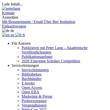
Lade Inhalt...
Kontakt
Anmelden
Mit Benutzername / Email
Über Ihre Institution
Einkaufswagen
de
en
fr
Für Autoren
Publizieren mit Peter Lang – Akademische
Veröffentlichungen
Publikationsanfrage
2026 Emerging Scholars Competition
Serviceleistungen
Serviceleistungen
Bibliotheken
Buchhändler
E-books
Open Access
Open EBA
Marketing & Presse
Probeexemplare
Veranstaltungen
BiblioCon 2025