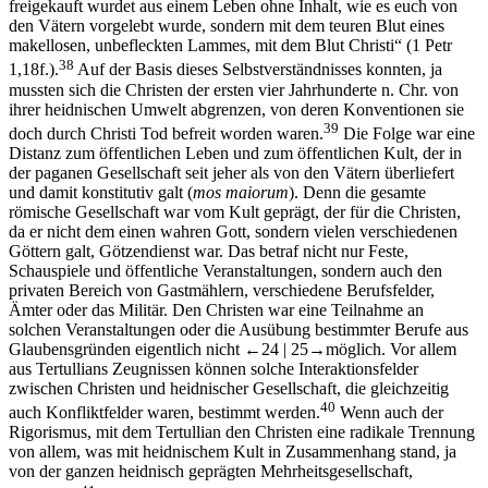
freigekauft wurdet aus einem Leben ohne Inhalt, wie es euch von
den Vätern vorgelebt wurde, sondern mit dem teuren Blut eines
makellosen, unbefleckten Lammes, mit dem Blut Christi“ (1 Petr
38
1,18f.).
Auf der Basis dieses Selbstverständnisses konnten, ja
mussten sich die Christen der ersten vier Jahrhunderte n. Chr. von
ihrer heidnischen Umwelt abgrenzen, von deren Konventionen sie
39
doch durch Christi Tod befreit worden waren.
Die Folge war eine
Distanz zum öffentlichen Leben und zum öffentlichen Kult, der in
der paganen Gesellschaft seit jeher als von den Vätern überliefert
und damit konstitutiv galt (
mos maiorum
). Denn die gesamte
römische Gesellschaft war vom Kult geprägt, der für die Christen,
da er nicht dem einen wahren Gott, sondern vielen verschiedenen
Göttern galt, Götzendienst war. Das betraf nicht nur Feste,
Schauspiele und öffentliche Veranstaltungen, sondern auch den
privaten Bereich von Gastmählern, verschiedene Berufsfelder,
Ämter oder das Militär. Den Christen war eine Teilnahme an
solchen Veranstaltungen oder die Ausübung bestimmter Berufe aus
Glaubensgründen eigentlich nicht
←24 | 25→
möglich. Vor allem
aus Tertullians Zeugnissen können solche Interaktionsfelder
zwischen Christen und heidnischer Gesellschaft, die gleichzeitig
40
auch Konfliktfelder waren, bestimmt werden.
Wenn auch der
Rigorismus, mit dem Tertullian den Christen eine radikale Trennung
von allem, was mit heidnischem Kult in Zusammenhang stand, ja
von der ganzen heidnisch geprägten Mehrheitsgesellschaft,