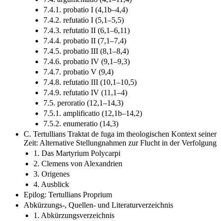
7.4.1. probatio I (4,1b–4,4)
7.4.2. refutatio I (5,1–5,5)
7.4.3. refutatio II (6,1–6,11)
7.4.4. probatio II (7,1–7,4)
7.4.5. probatio III (8,1–8,4)
7.4.6. probatio IV (9,1–9,3)
7.4.7. probatio V (9,4)
7.4.8. refutatio III (10,1–10,5)
7.4.9. refutatio IV (11,1–4)
7.5. peroratio (12,1–14,3)
7.5.1. amplificatio (12,1b–14,2)
7.5.2. enumeratio (14,3)
C. Tertullians Traktat de fuga im theologischen Kontext seiner
Zeit: Alternative Stellungnahmen zur Flucht in der Verfolgung
1. Das Martyrium Polycarpi
2. Clemens von Alexandrien
3. Origenes
4. Ausblick
Epilog: Tertullians Proprium
Abkürzungs-, Quellen- und Literaturverzeichnis
1. Abkürzungsverzeichnis