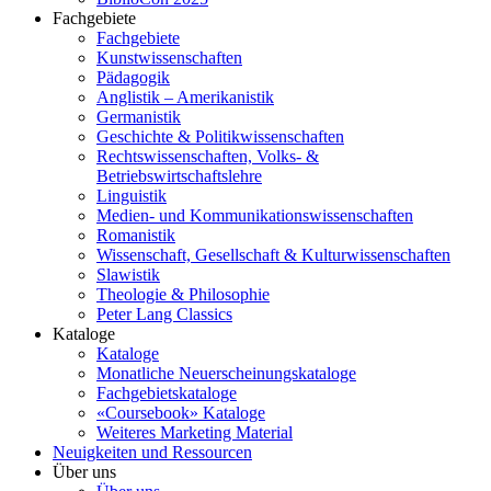
Fachgebiete
Fachgebiete
Kunstwissenschaften
Pädagogik
Anglistik – Amerikanistik
Germanistik
Geschichte & Politikwissenschaften
Rechtswissenschaften, Volks- &
Betriebswirtschaftslehre
Linguistik
Medien- und Kommunikationswissenschaften
Romanistik
Wissenschaft, Gesellschaft & Kulturwissenschaften
Slawistik
Theologie & Philosophie
Peter Lang Classics
Kataloge
Kataloge
Monatliche Neuerscheinungskataloge
Fachgebietskataloge
«Coursebook» Kataloge
Weiteres Marketing Material
Neuigkeiten und Ressourcen
Über uns