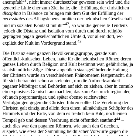
41
anempfahl
, nicht immer durchsetzbar gewesen sein wird und die
generelle Linie eher zum Ziel hatte, die „Erfüllung der christlichen
disciplina
in Balance zu bringen mit dem Gut der Erfüllung der
necessitates
des Alltagslebens inmitten der heidnischen Gesellschaft
42
und im sozialen Kontakt mit ihr“
, so war die generelle Tendenz
jedoch die Distanz und Isolation vom durch und durch religiös
geprägten pagan-gesellschaftlichen Umfeld, vor allem dort, wo
43
explizit der Kult im Vordergrund stand.
Die Distanz einer ganzen Bevölkerungsgruppe, gerade zum
öffentlich-kultischen Leben, hatte für die heidnischen Römer, deren
ganzes Leben durch Religion und Kult bestimmt war, gefährliche, ja
staatsfeindliche Züge. Diese angeblich staatsgefährdende Haltung
der Christen wurde an verschiedenen Phänomenen festgemacht, die
für sich betrachtet schon ausreichten, um die Aufmerksamkeit
paganer Mitbürger und Behörden auf sich zu ziehen, aber in cumulo
ein explosives Gemisch ausmachten, das zum Ausbruch regionaler,
oft auch pogromartiger, und später ebenso reichsweiter
Verfolgungen gegen die Christen führen sollte. Die Verehrung der
Christen galt einzig und allein dem einen, allmächtigen Schöpfer des
Himmels und der Erde, von dem es freilich kein Bild, noch einen
44
Tempel gab und dessen Verehrung nicht öffentlich stattfand
–
auch dies war den paganen Römern, wie auch den Griechen,
suspekt, wie etwa der Sammlung heidnischer Vorwürfe gegen die