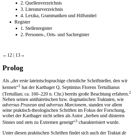
2. Quellenverzeichnis
3. Literaturverzeichnis
4. Lexika, Grammatiken und Hilfsmittel
Register
1. Stellenregister
2. Personen-, Orts- und Sachregister
←12 | 13→
Prolog
Als „der erste lateinischsprachige christliche Schriftsteller, den wir
1
kennen“
hat der Karthager Q. Septimius Florens Tertullianus
2
(Tertullian; ca. 160–220 n. Chr.) bereits große Beachtung erfahren.
Neben seinen antihäretischen bzw. dogmatischen Traktaten, wie
adversus Praxean
und
adversus Marcionem
, standen vor allem
seine praktisch-theologischen Schriften im Fokus der Forschung,
wobei der Karthager nicht selten als Autor „herben und düsteren
3
Sinnes und stets zu Extremen geneigt“
charakterisiert wurde.
Unter diesen praktischen Schriften findet sich auch der Traktat
de