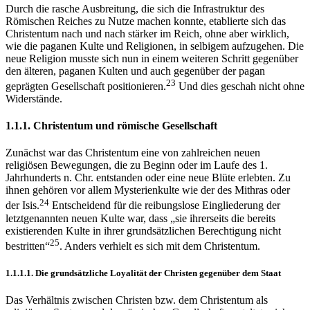
Durch die rasche Ausbreitung, die sich die Infrastruktur des
Römischen Reiches zu Nutze machen konnte, etablierte sich das
Christentum nach und nach stärker im Reich, ohne aber wirklich,
wie die paganen Kulte und Religionen, in selbigem aufzugehen. Die
neue Religion musste sich nun in einem weiteren Schritt gegenüber
den älteren, paganen Kulten und auch gegenüber der pagan
23
geprägten Gesellschaft positionieren.
Und dies geschah nicht ohne
Widerstände.
1.1.1.
Christentum und römische Gesellschaft
Zunächst war das Christentum eine von zahlreichen neuen
religiösen Bewegungen, die zu Beginn oder im Laufe des 1.
Jahrhunderts n. Chr. entstanden oder eine neue Blüte erlebten. Zu
ihnen gehören vor allem Mysterienkulte wie der des Mithras oder
24
der Isis.
Entscheidend für die reibungslose Eingliederung der
letztgenannten neuen Kulte war, dass „sie ihrerseits die bereits
existierenden Kulte in ihrer grundsätzlichen Berechtigung nicht
25
bestritten“
. Anders verhielt es sich mit dem Christentum.
1.1.1.1.
Die grundsätzliche Loyalität der Christen gegenüber dem Staat
Das Verhältnis zwischen Christen bzw. dem Christentum als