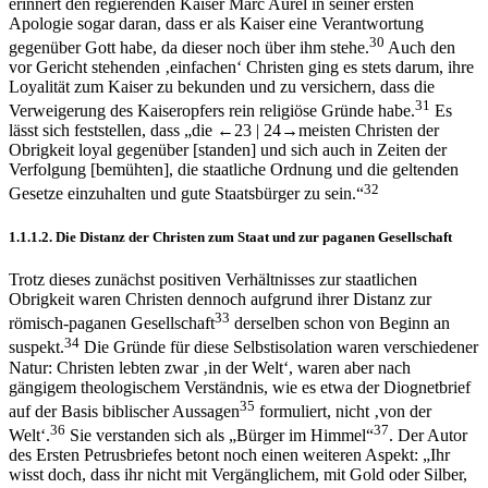
erinnert den regierenden Kaiser Marc Aurel in seiner ersten
Apologie sogar daran, dass er als Kaiser eine Verantwortung
30
gegenüber Gott habe, da dieser noch über ihm stehe.
Auch den
vor Gericht stehenden ‚einfachen‘ Christen ging es stets darum, ihre
Loyalität zum Kaiser zu bekunden und zu versichern, dass die
31
Verweigerung des Kaiseropfers rein religiöse Gründe habe.
Es
lässt sich feststellen, dass „die
←23 | 24→
meisten Christen der
Obrigkeit loyal gegenüber [standen] und sich auch in Zeiten der
Verfolgung [bemühten], die staatliche Ordnung und die geltenden
32
Gesetze einzuhalten und gute Staatsbürger zu sein.“
1.1.1.2.
Die Distanz der Christen zum Staat und zur paganen Gesellschaft
Trotz dieses zunächst positiven Verhältnisses zur staatlichen
Obrigkeit waren Christen dennoch aufgrund ihrer Distanz zur
33
römisch-paganen Gesellschaft
derselben schon von Beginn an
34
suspekt.
Die Gründe für diese Selbstisolation waren verschiedener
Natur: Christen lebten zwar ‚in der Welt‘, waren aber nach
gängigem theologischem Verständnis, wie es etwa der Diognetbrief
35
auf der Basis biblischer Aussagen
formuliert, nicht ‚von der
36
37
Welt‘.
Sie verstanden sich als „Bürger im Himmel“
. Der Autor
des Ersten Petrusbriefes betont noch einen weiteren Aspekt: „Ihr
wisst doch, dass ihr nicht mit Vergänglichem, mit Gold oder Silber,