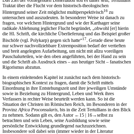
Das Ziel der vorliegenden Dissertation soll es daher sein, Tertullians
Traktat über die Flucht vor dem historisch-theologischen
16
Hintergrund seiner Zeit möglichst multiperspektivisch
zu
untersuchen und auszudeuten. In besonderer Weise ist danach zu
fragen, vor welchem Hintergrund und wie der Karthager seine
radikale Ablehnung jeglicher Flucht begründet, „obwohl [er] hierin
die Hl. Schrift, die kirchliche Überlieferung und das Beispiel großer
17
Bischöfe (vgl. Polykarp) gegen sich hatte“
. Gerade diese heute
nur schwer nachvollziehbare Extremposition bedarf der vertieften
und breit angelegten Aufarbeitung, um nicht mit allzu voreiligen
Pauschalurteilen, wie den oben angeführten, bei der Hand zu sein
und die Schrift als Ausdruck eines – aus heutiger Sicht – fanatischen
Rigorismus abzutun.
In einem einleitenden Kapitel ist zunächst nach dem historisch-
biographischen Kontext zu fragen, damit die Schrift mittels
Einordnung in ihre Entstehungszeit und ihre jeweiligen Umstände
sowie in Beziehung zu Hintergrund, Leben und Werk ihres
Verfassers in rechter Weise beurteilt werden kann. So ist die
Situation der Christen im Römischen Reich, im Besonderen in der
Provinz
Africa Proconsularis
, bis in die Zeit Tertullians in den Blick
zu nehmen. Sodann gilt es, den Autor
←15 | 16→
selbst zu
betrachten und sein Leben, seine Ausbildung sowie seine
persönliche Entwicklung grundlegend nachzuzeichnen.
Insbesondere soll dabei sein (immer wieder in der Literatur