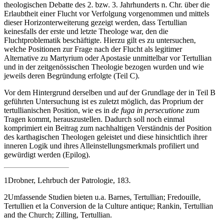
theologischen Debatte des 2. bzw. 3. Jahrhunderts n. Chr. über die
Erlaubtheit einer Flucht vor Verfolgung vorgenommen und mittels
dieser Horizonterweiterung gezeigt werden, dass Tertullian
keinesfalls der erste und letzte Theologe war, den die
Fluchtproblematik beschäftigte. Hierzu gilt es zu untersuchen,
welche Positionen zur Frage nach der Flucht als legitimer
Alternative zu Martyrium oder Apostasie unmittelbar vor Tertullian
und in der zeitgenössischen Theologie bezogen wurden und wie
jeweils deren Begründung erfolgte (Teil C).
Vor dem Hintergrund derselben und auf der Grundlage der in Teil B
geführten Untersuchung ist es zuletzt möglich, das Proprium der
tertullianischen Position, wie es in
de fuga in persecutione
zum
Tragen kommt, herauszustellen. Dadurch soll noch einmal
komprimiert ein Beitrag zum nachhaltigen Verständnis der Position
des karthagischen Theologen geleistet und diese hinsichtlich ihrer
inneren Logik und ihres Alleinstellungsmerkmals profiliert und
gewürdigt werden (Epilog).
1
Drobner, Lehrbuch der Patrologie, 183.
2
Umfassende Studien bieten u.a. Barnes, Tertullian; Fredouille,
Tertullien et la Conversion de la Culture antique; Rankin, Tertullian
and the Church; Zilling, Tertullian.