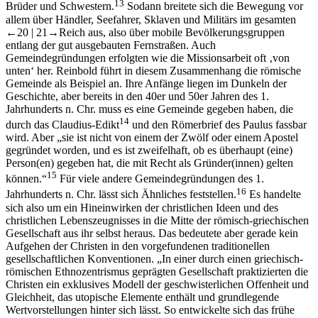
13
Brüder und Schwestern.
Sodann breitete sich die Bewegung vor
allem über Händler, Seefahrer, Sklaven und Militärs im gesamten
←20 | 21→
Reich aus, also über mobile Bevölkerungsgruppen
entlang der gut ausgebauten Fernstraßen. Auch
Gemeindegründungen erfolgten wie die Missionsarbeit oft ‚von
unten‘ her. Reinbold führt in diesem Zusammenhang die römische
Gemeinde als Beispiel an. Ihre Anfänge liegen im Dunkeln der
Geschichte, aber bereits in den 40er und 50er Jahren des 1.
Jahrhunderts n. Chr. muss es eine Gemeinde gegeben haben, die
14
durch das Claudius-Edikt
und den Römerbrief des Paulus fassbar
wird. Aber „sie ist nicht von einem der Zwölf oder einem Apostel
gegründet worden, und es ist zweifelhaft, ob es überhaupt (eine)
Person(en) gegeben hat, die mit Recht als Gründer(innen) gelten
15
können.“
Für viele andere Gemeindegründungen des 1.
16
Jahrhunderts n. Chr. lässt sich Ähnliches feststellen.
Es handelte
sich also um ein Hineinwirken der christlichen Ideen und des
christlichen Lebenszeugnisses in die Mitte der römisch-griechischen
Gesellschaft aus ihr selbst heraus. Das bedeutete aber gerade kein
Aufgehen der Christen in den vorgefundenen traditionellen
gesellschaftlichen Konventionen. „In einer durch einen griechisch-
römischen Ethnozentrismus geprägten Gesellschaft praktizierten die
Christen ein exklusives Modell der geschwisterlichen Offenheit und
Gleichheit, das utopische Elemente enthält und grundlegende
Wertvorstellungen hinter sich lässt. So entwickelte sich das frühe