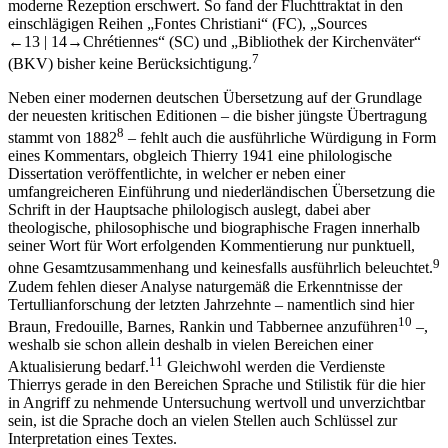
moderne Rezeption erschwert. So fand der Fluchttraktat in den
einschlägigen Reihen „Fontes Christiani“ (FC), „Sources
←13 | 14→
Chrétiennes“ (SC) und „Bibliothek der Kirchenväter“
7
(BKV) bisher keine Berücksichtigung.
Neben einer modernen deutschen Übersetzung auf der Grundlage
der neuesten kritischen Editionen – die bisher jüngste Übertragung
8
stammt von 1882
– fehlt auch die ausführliche Würdigung in Form
eines Kommentars, obgleich Thierry 1941 eine philologische
Dissertation veröffentlichte, in welcher er neben einer
umfangreicheren Einführung und niederländischen Übersetzung die
Schrift in der Hauptsache philologisch auslegt, dabei aber
theologische, philosophische und biographische Fragen innerhalb
seiner Wort für Wort erfolgenden Kommentierung nur punktuell,
9
ohne Gesamtzusammenhang und keinesfalls ausführlich beleuchtet.
Zudem fehlen dieser Analyse naturgemäß die Erkenntnisse der
Tertullianforschung der letzten Jahrzehnte – namentlich sind hier
10
Braun, Fredouille, Barnes, Rankin und Tabbernee anzuführen
–,
weshalb sie schon allein deshalb in vielen Bereichen einer
11
Aktualisierung bedarf.
Gleichwohl werden die Verdienste
Thierrys gerade in den Bereichen Sprache und Stilistik für die hier
in Angriff zu nehmende Untersuchung wertvoll und unverzichtbar
sein, ist die Sprache doch an vielen Stellen auch Schlüssel zur
Interpretation eines Textes.