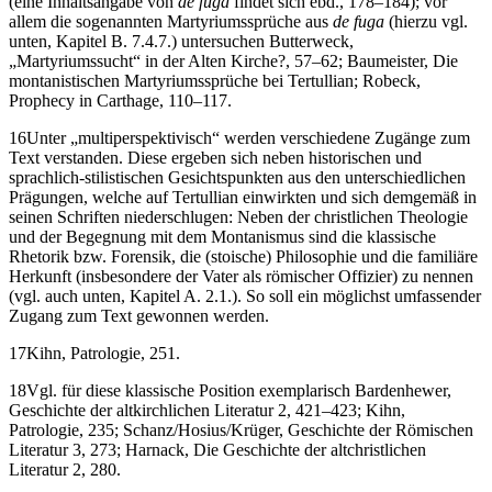
(eine Inhaltsangabe von
de fuga
findet sich ebd., 178–184); vor
allem die sogenannten Martyriumssprüche aus
de fuga
(hierzu vgl.
unten,
Kapitel B. 7.4.7.
) untersuchen Butterweck,
„Martyriumssucht“ in der Alten Kirche?, 57–62; Baumeister, Die
montanistischen Martyriumssprüche bei Tertullian; Robeck,
Prophecy in Carthage, 110–117.
16
Unter „multiperspektivisch“ werden verschiedene Zugänge zum
Text verstanden. Diese ergeben sich neben historischen und
sprachlich-stilistischen Gesichtspunkten aus den unterschiedlichen
Prägungen, welche auf Tertullian einwirkten und sich demgemäß in
seinen Schriften niederschlugen: Neben der christlichen Theologie
und der Begegnung mit dem Montanismus sind die klassische
Rhetorik bzw. Forensik, die (stoische) Philosophie und die familiäre
Herkunft (insbesondere der Vater als römischer Offizier) zu nennen
(vgl. auch unten,
Kapitel A. 2.1.
). So soll ein möglichst umfassender
Zugang zum Text gewonnen werden.
17
Kihn, Patrologie, 251.
18
Vgl. für diese klassische Position exemplarisch Bardenhewer,
Geschichte der altkirchlichen Literatur 2, 421–423; Kihn,
Patrologie, 235; Schanz/Hosius/Krüger, Geschichte der Römischen
Literatur 3, 273; Harnack, Die Geschichte der altchristlichen
Literatur 2, 280.