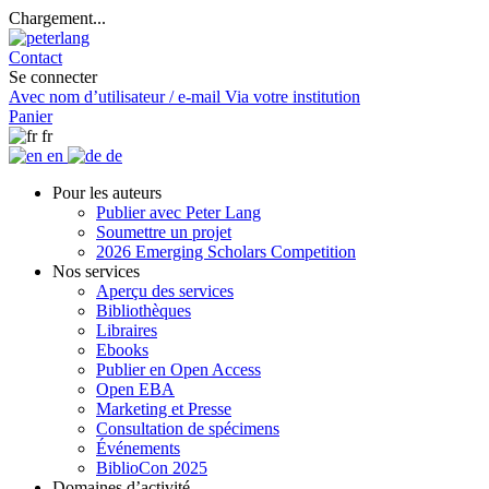
Chargement...
Contact
Se connecter
Avec nom d’utilisateur / e-mail
Via votre institution
Panier
fr
en
de
Pour les auteurs
Publier avec Peter Lang
Soumettre un projet
2026 Emerging Scholars Competition
Nos services
Aperçu des services
Bibliothèques
Libraires
Ebooks
Publier en Open Access
Open EBA
Marketing et Presse
Consultation de spécimens
Événements
BiblioCon 2025
Domaines d’activité