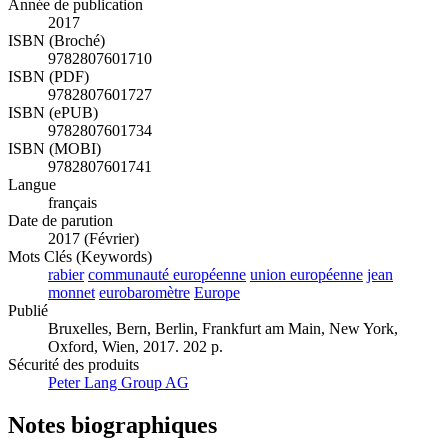
Année de publication
2017
ISBN (Broché)
9782807601710
ISBN (PDF)
9782807601727
ISBN (ePUB)
9782807601734
ISBN (MOBI)
9782807601741
Langue
français
Date de parution
2017 (Février)
Mots Clés (Keywords)
rabier
communauté européenne
union européenne
jean
monnet
eurobaromètre
Europe
Publié
Bruxelles, Bern, Berlin, Frankfurt am Main, New York,
Oxford, Wien, 2017. 202 p.
Sécurité des produits
Peter Lang Group AG
Notes biographiques