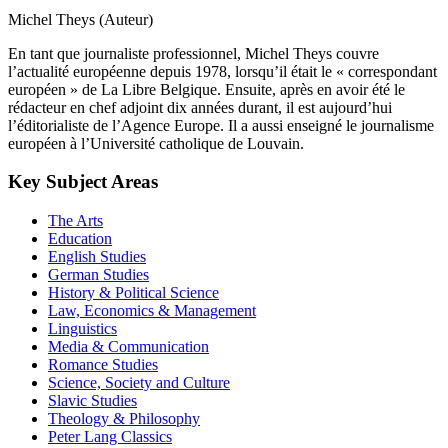
Michel Theys (Auteur)
En tant que journaliste professionnel, Michel Theys couvre
l’actualité européenne depuis 1978, lorsqu’il était le « correspondant
européen » de La Libre Belgique. Ensuite, après en avoir été le
rédacteur en chef adjoint dix années durant, il est aujourd’hui
l’éditorialiste de l’Agence Europe. Il a aussi enseigné le journalisme
européen à l’Université catholique de Louvain.
Key Subject Areas
The Arts
Education
English Studies
German Studies
History & Political Science
Law, Economics & Management
Linguistics
Media & Communication
Romance Studies
Science, Society and Culture
Slavic Studies
Theology & Philosophy
Peter Lang Classics