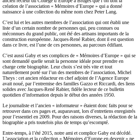
ancien recteur du Collège d’Europe à Bruges que l’on doit la
création de l’association « Mémoires d’Europe » qui a donné
naissance à une collection du même nom chez Peter Lang.
C’est lui et les autres membres de l’association qui ont établi une
liste d’un certain nombre de personnes qui, peu connues ou
méconnues du grand public, ont été des artisans importants de la
construction européenne. Jacques-René Rabier, dont il est question
dans ce livre, est l’une de ces personnes, au parcours édifiant.
C’est aussi Gaby et ses complices de « Mémoires d’Europe » qui se
sont demandé quelle serait la personne idéale pour prendre en
charge cette biographie. Leur choix s’est très vite et tout
naturellement porté sur l’un des membres de l’association, Michel
Theys : cet ancien rédacteur en chef adjoint de l’Agence Europe
avait noué, par l’entremise des familles Gazzo et Riccardi, des liens
solides avec Jacques-René Rabier, fidèle lecteur de ce bulletin
quotidien d’information depuis le début des années 1950.
Le journaliste et l’ancien « informateur » étaient donc faits pour se
retrouver dans ces pages et, auparavant, lors d’entretiens enregistrés
pour l’essentiel en 2009. Pour des raisons diverses, la rédaction de la
biographie a pris toutefois plus de temps qu’escompté.
Entre-temps, à l’été 2015, notre ami et complice Gaby est décédé.
L’association et la collection « Mémoires d’Europe en devenir » ne