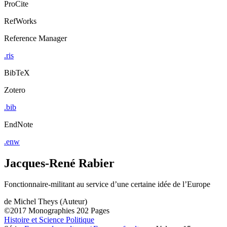
ProCite
RefWorks
Reference Manager
.ris
BibTeX
Zotero
.bib
EndNote
.enw
Jacques-René Rabier
Fonctionnaire-militant au service d’une certaine idée de l’Europe
de
Michel Theys (Auteur)
©2017
Monographies
202 Pages
Histoire et Science Politique