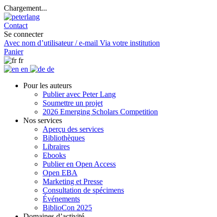
Chargement...
Contact
Se connecter
Avec nom d’utilisateur / e-mail
Via votre institution
Panier
fr
en
de
Pour les auteurs
Publier avec Peter Lang
Soumettre un projet
2026 Emerging Scholars Competition
Nos services
Aperçu des services
Bibliothèques
Libraires
Ebooks
Publier en Open Access
Open EBA
Marketing et Presse
Consultation de spécimens
Événements
BiblioCon 2025
Domaines d’activité