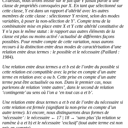
Ci-dessus, nous avons insisté sur le fait que
Y
faisait partie d’une
classe de propriétés convoquées par
X
. En tant que sélectionné sur
cette classe,
Y
est dans un rapport d’altérité avec les autres
membres de cette classe : sélectionner
Y
revient,
selon des modes
variables
, à poser la non-sélection de
Y’
. Compte tenu de la
combinatoire mise en place entre
X
et
Y
cette altérité constitutive de
Y
n’a pas le même statut : le rapport aux autres éléments de la
classe est plus ou moins activé / actualisé de différentes façons
possibles. Pour rendre compte de cette variation, nous aurons
recours à la distinction entre deux modes de caractérisation d’une
relation entre deux termes : le possible et le nécessaire (Paillard :
1984).
Une relation entre deux termes
a
et
b
est de l’ordre du
possible
si
cette relation est compatible avec la prise en compte d’un autre
terme en relation avec
a
ou
b
. Cette prise en compte d’un autre
terme peut être actualisée ou non. Dans le premier cas, nous
parlerons de relation ‘entre autres’, dans le second de relation
‘contingente’ au sens où l’on a ‘en tout cas
a
et
b
’.
Une relation entre deux termes
a
et
b
est de l’ordre du
nécessaire
si
cette relation est fermée (signifiant la non-prise en compte d’un
autre terme). Ici encore, nous distinguerons deux formes de
‘nécessaire’ : le nécessaire
← 17 | 18 →
‘sans plus’ (la relation se
ramène à
a
et
b
) et le nécessaire ‘exclusif’ (tout autre terme est non
pris en compte).