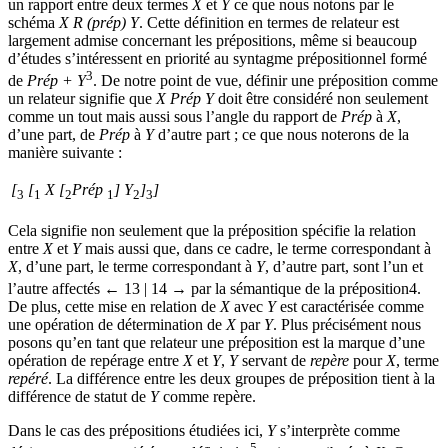
un rapport entre deux termes
X
et
Y
ce que nous notons par le
schéma
X R (prép) Y
. Cette définition en termes de relateur est
largement admise concernant les prépositions, même si beaucoup
d’études s’intéressent en priorité au syntagme prépositionnel formé
3
de
Prép + Y
. De notre point de vue, définir une préposition comme
un relateur signifie que
X Prép Y
doit être considéré non seulement
comme un tout mais aussi sous l’angle du rapport de
Prép
à
X
,
d’une part, de
Prép
à
Y
d’autre part ; ce que nous noterons de la
manière suivante :
[
[
X
[
Prép
]
Y
]
]
3
1
2
1
2
3
Cela signifie non seulement que la préposition spécifie la relation
entre
X
et
Y
mais aussi que, dans ce cadre, le terme correspondant à
X
, d’une part, le terme correspondant à
Y
, d’autre part, sont l’un et
l’autre affectés
← 13 | 14 →
par la sémantique de la préposition
4
.
De plus, cette mise en relation de
X
avec
Y
est caractérisée comme
une opération de détermination de
X
par
Y
. Plus précisément nous
posons qu’en tant que relateur une préposition est la marque d’une
opération de repérage entre
X
et
Y
,
Y
servant de
repère
pour
X
, terme
repéré
. La différence entre les deux groupes de préposition tient à la
différence de statut de
Y
comme repère.
Dans le cas des prépositions étudiées ici,
Y
s’interprète comme
5