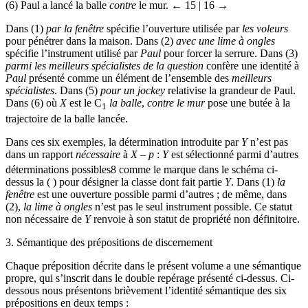
(6)
Paul a lancé la balle
contre
le mur.
← 15 | 16 →
Dans (1)
par la fenêtre
spécifie l’ouverture utilisée par
les voleurs
pour pénétrer dans la maison. Dans (2)
avec une lime à ongles
spécifie l’instrument utilisé par
Paul
pour forcer la serrure. Dans (3)
parmi les meilleurs spécialistes de la question
confère une identité à
Paul
présenté comme un élément de l’ensemble des
meilleurs
spécialistes
. Dans (5)
pour un jockey
relativise la grandeur de Paul.
Dans (6) où
X
est le C
la balle
,
contre le mur
pose une butée à la
1
trajectoire de la balle lancée.
Dans ces six exemples, la détermination introduite par
Y
n’est pas
dans un rapport
nécessaire
à
X
–
p
:
Y
est sélectionné parmi d’autres
déterminations possibles
8
comme le marque dans le schéma ci-
dessus la ( ) pour désigner la classe dont fait partie
Y
. Dans (1)
la
fenêtre
est une ouverture possible parmi d’autres ; de même, dans
(2),
la lime à ongles
n’est pas le seul instrument possible. Ce statut
non nécessaire de
Y
renvoie à son statut de propriété non définitoire.
3.
Sémantique des prépositions de discernement
Chaque préposition décrite dans le présent volume a une sémantique
propre, qui s’inscrit dans le double repérage présenté ci-dessus. Ci-
dessous nous présentons brièvement l’identité sémantique des six
prépositions en deux temps :