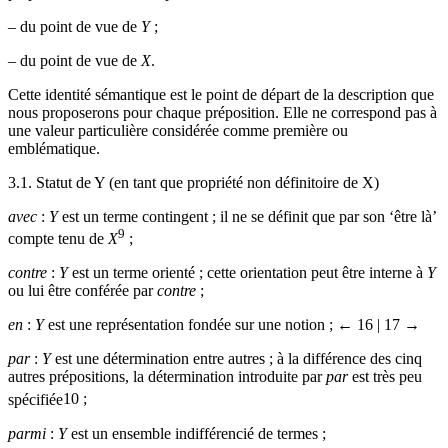
–
du point de vue de
Y
;
–
du point de vue de
X
.
Cette identité sémantique est le point de départ de la description que
nous proposerons pour chaque préposition. Elle ne correspond pas à
une valeur particulière considérée comme première ou
emblématique.
3.1.
Statut de Y (en tant que propriété non définitoire de X)
avec
:
Y
est un terme contingent ; il ne se définit que par son ‘être là’
9
compte tenu de
X
;
contre
:
Y
est un terme orienté ; cette orientation peut être interne à
Y
ou lui être conférée par
contre
;
en
:
Y
est une représentation fondée sur une notion ;
← 16 | 17 →
par
:
Y
est une détermination entre autres ; à la différence des cinq
autres prépositions, la détermination introduite par
par
est très peu
spécifiée
10
;
parmi
:
Y
est un ensemble indifférencié de termes ;