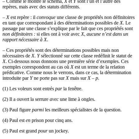
–
Comme le montre le schéma,
X
et
Y
sont l’un et l’autre des
repères, mais avec des statuts différents.
–
X
est repère : il
convoque
une classe de propriétés non définitoires
en tant que correspondant à des déterminations possibles de
X
. Le
passage par une classe s’explique par le fait que ces propriétés sont
non définitoires :
si elles ont à voir avec
X
,
aucune n’est dans un
rapport nécessaire à
X
.
–
Ces propriétés sont des déterminations possibles mais non
nécessaires de
X
.
Y
sélectionné sur cette classe redéfinit le statut de
X
. Ci-dessous nous donnons une première série d’exemples. Ces
exemples correspondent au cas où
X
est un terme de la relation
prédicative. Comme nous le verrons, dans ce cas, la détermination
introduite par
Y
ne porte pas sur
X
mais sur
X
–
p
.
(1)
Les voleurs sont entrés
par
la fenêtre.
(2)
Il a ouvert la serrure
avec
une lime à ongles.
(3)
Paul figure
parmi
les meilleurs spécialistes de la question.
(4)
Paul est
en
prison pour cinq ans.
(5)
Paul est grand
pour
un jockey.