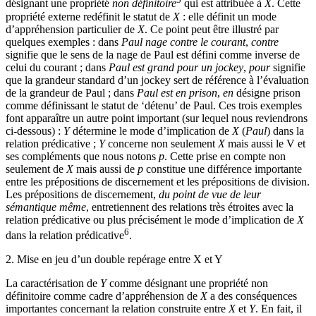
désignant une propriété
non définitoire
qui est attribuée à
X
. Cette
propriété externe redéfinit le statut de
X
: elle définit un mode
d’appréhension particulier de
X
. Ce point peut être illustré par
quelques exemples : dans
Paul nage contre le courant
,
contre
signifie que le sens de la nage de Paul est défini comme inverse de
celui du courant ; dans
Paul est grand pour un jockey
,
pour
signifie
que la grandeur standard d’un jockey sert de référence à l’évaluation
de la grandeur de Paul ; dans
Paul est en prison
,
en
désigne prison
comme définissant le statut de ‘détenu’ de Paul. Ces trois exemples
font apparaître un autre point important (sur lequel nous reviendrons
ci-dessous) :
Y
détermine le mode d’implication de
X
(
Paul
) dans la
relation prédicative ;
Y
concerne non seulement
X
mais aussi le V et
ses compléments que nous notons
p
. Cette prise en compte non
seulement de
X
mais aussi de
p
constitue une différence importante
entre les prépositions de discernement et les prépositions de division.
Les prépositions de discernement,
du point de vue de leur
sémantique même
, entretiennent des relations très étroites avec la
relation prédicative ou plus précisément le mode d’implication de
X
6
dans la relation prédicative
.
2.
Mise en jeu d’un double repérage entre X et Y
La caractérisation de
Y
comme désignant une propriété non
définitoire comme cadre d’appréhension de
X
a des conséquences
importantes concernant la relation construite entre
X
et
Y
. En fait, il