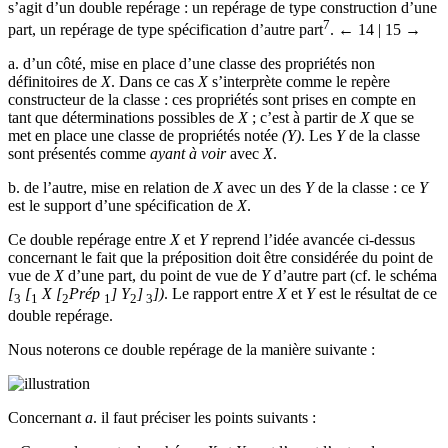
s’agit d’un double repérage : un repérage de type construction d’une
7
part, un repérage de type spécification d’autre part
.
← 14 | 15 →
a.
d’un côté, mise en place d’une classe des propriétés non
définitoires de
X
. Dans ce cas
X
s’interprète comme le repère
constructeur de la classe : ces propriétés sont prises en compte en
tant que déterminations possibles de
X
; c’est à partir de
X
que se
met en place une classe de propriétés notée
(Y)
. Les
Y
de la classe
sont présentés comme
ayant à voir
avec
X
.
b.
de l’autre, mise en relation de
X
avec un des
Y
de la classe : ce
Y
est le support d’une spécification de
X
.
Ce double repérage entre
X
et
Y
reprend l’idée avancée ci-dessus
concernant le fait que la préposition doit être considérée du point de
vue de
X
d’une part, du point de vue de
Y
d’autre part (cf. le schéma
[
[
X [
Prép
] Y
]
])
. Le rapport entre
X
et
Y
est le résultat de ce
3
1
2
1
2
3
double repérage.
Nous noterons ce double repérage de la manière suivante :
Concernant
a
. il faut préciser les points suivants :