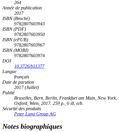
264
Année de publication
2017
ISBN (Broché)
9782807603943
ISBN (PDF)
9782807603950
ISBN (ePUB)
9782807603967
ISBN (MOBI)
9782807603974
DOI
10.3726/b11377
Langue
français
Date de parution
2017 (Juillet)
Publié
Bruxelles, Bern, Berlin, Frankfurt am Main, New York,
Oxford, Wien, 2017. 259 p., 6 ill. n/b.
Sécurité des produits
Peter Lang Group AG
Notes biographiques