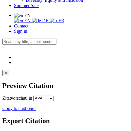
Diversity, Equity and Inclusion
Summer Sale
EN
EN
DE
FR
Contact
Sign in
×
Preview Citation
Zitatvorschau in
Copy to clipboard
Export Citation