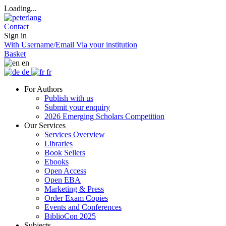
Loading...
Contact
Sign in
With Username/Email
Via your institution
Basket
en
de
fr
For Authors
Publish with us
Submit your enquiry
2026 Emerging Scholars Competition
Our Services
Services Overview
Libraries
Book Sellers
Ebooks
Open Access
Open EBA
Marketing & Press
Order Exam Copies
Events and Conferences
BiblioCon 2025
Subjects