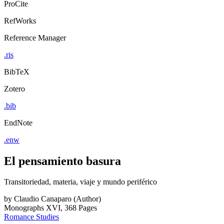
ProCite
RefWorks
Reference Manager
.ris
BibTeX
Zotero
.bib
EndNote
.enw
El pensamiento basura
Transitoriedad, materia, viaje y mundo periférico
by
Claudio Canaparo (Author)
Monographs
XVI, 368 Pages
Romance Studies