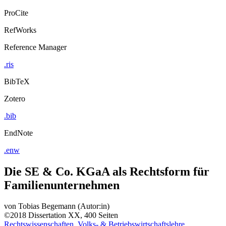
ProCite
RefWorks
Reference Manager
.ris
BibTeX
Zotero
.bib
EndNote
.enw
Die SE & Co. KGaA als Rechtsform für
Familienunternehmen
von
Tobias Begemann (Autor:in)
©2018
Dissertation
XX, 400 Seiten
Rechtswissenschaften, Volks- & Betriebswirtschaftslehre