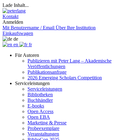
Lade Inhalt...
Kontakt
Anmelden
Mit Benutzername / Email
Über Ihre Institution
Einkaufswagen
de
en
fr
Für Autoren
Publizieren mit Peter Lang – Akademische
Veröffentlichungen
Publikationsanfrage
2026 Emerging Scholars Competition
Serviceleistungen
Serviceleistungen
Bibliotheken
Buchhändler
E-books
Open Access
Open EBA
Marketing & Presse
Probeexemplare
Veranstaltungen
BiblioCon 2025