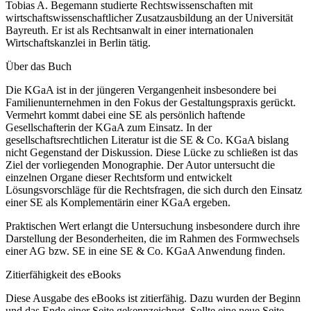
Tobias A. Begemann studierte Rechtswissenschaften mit
wirtschaftswissenschaftlicher Zusatzausbildung an der Universität
Bayreuth. Er ist als Rechtsanwalt in einer internationalen
Wirtschaftskanzlei in Berlin tätig.
Über das Buch
Die KGaA ist in der jüngeren Vergangenheit insbesondere bei
Familienunternehmen in den Fokus der Gestaltungspraxis gerückt.
Vermehrt kommt dabei eine SE als persönlich haftende
Gesellschafterin der KGaA zum Einsatz. In der
gesellschaftsrechtlichen Literatur ist die SE & Co. KGaA bislang
nicht Gegenstand der Diskussion. Diese Lücke zu schließen ist das
Ziel der vorliegenden Monographie. Der Autor untersucht die
einzelnen Organe dieser Rechtsform und entwickelt
Lösungsvorschläge für die Rechtsfragen, die sich durch den Einsatz
einer SE als Komplementärin einer KGaA ergeben.
Praktischen Wert erlangt die Untersuchung insbesondere durch ihre
Darstellung der Besonderheiten, die im Rahmen des Formwechsels
einer AG bzw. SE in eine SE & Co. KGaA Anwendung finden.
Zitierfähigkeit des eBooks
Diese Ausgabe des eBooks ist zitierfähig. Dazu wurden der Beginn
und das Ende einer Seite gekennzeichnet. Sollte eine neue Seite