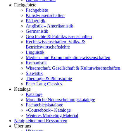
Fachgebiete
Fachgebiete
Kunstwissenschaften
Pädagogik
Anglistik – Amerikanistik
Germanistik
Geschichte & Politikwissenschaften
Rechtswissenschaften, Volks- &
Betriebswirtschaftslehre
Linguistik
Medien- und Kommunikationswissenschaften
Romanistik
Wissenschaft, Gesellschaft & Kulturwissenschaften
Slawistik
Theologie & Philosophie
Peter Lang Classics
Kataloge
Kataloge
Monatliche Neuerscheinungskataloge
Fachgebietskataloge
«Coursebook» Kataloge
Weiteres Marketing Material
Neuigkeiten und Ressourcen
Über uns