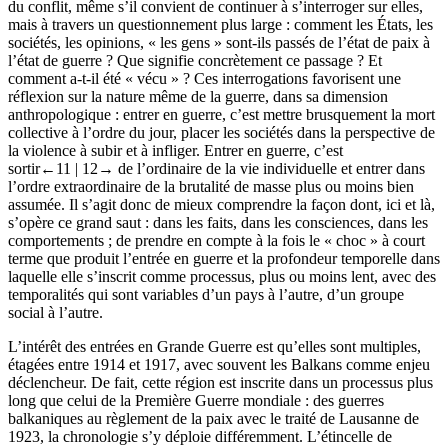
du conflit, même s’il convient de continuer à s’interroger sur elles,
mais à travers un questionnement plus large : comment les États, les
sociétés, les opinions, « les gens » sont-ils passés de l’état de paix à
l’état de guerre ? Que signifie concrètement ce passage ? Et
comment a-t-il été « vécu » ? Ces interrogations favorisent une
réflexion sur la nature même de la guerre, dans sa dimension
anthropologique : entrer en guerre, c’est mettre brusquement la mort
collective à l’ordre du jour, placer les sociétés dans la perspective de
la violence à subir et à infliger. Entrer en guerre, c’est
sortir
←11 |
12→
de l’ordinaire de la vie individuelle et entrer dans
l’ordre extraordinaire de la brutalité de masse plus ou moins bien
assumée. Il s’agit donc de mieux comprendre la façon dont, ici et là,
s’opère ce grand saut : dans les faits, dans les consciences, dans les
comportements ; de prendre en compte à la fois le « choc » à court
terme que produit l’entrée en guerre et la profondeur temporelle dans
laquelle elle s’inscrit comme processus, plus ou moins lent, avec des
temporalités qui sont variables d’un pays à l’autre, d’un groupe
social à l’autre.
L’intérêt des entrées en Grande Guerre est qu’elles sont multiples,
étagées entre 1914 et 1917, avec souvent les Balkans comme enjeu
déclencheur. De fait, cette région est inscrite dans un processus plus
long que celui de la Première Guerre mondiale : des guerres
balkaniques au règlement de la paix avec le traité de Lausanne de
1923, la chronologie s’y déploie différemment. L’étincelle de