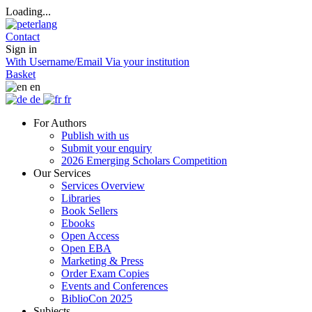
Loading...
Contact
Sign in
With Username/Email
Via your institution
Basket
en
de
fr
For Authors
Publish with us
Submit your enquiry
2026 Emerging Scholars Competition
Our Services
Services Overview
Libraries
Book Sellers
Ebooks
Open Access
Open EBA
Marketing & Press
Order Exam Copies
Events and Conferences
BiblioCon 2025
Subjects