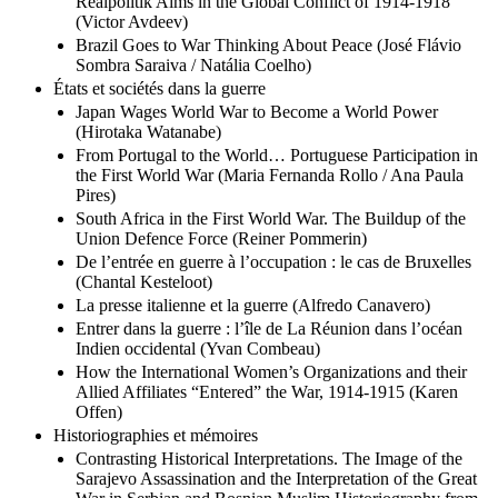
Realpolitik Aims in the Global Conflict of 1914-1918
(Victor Avdeev)
Brazil Goes to War Thinking About Peace (José Flávio
Sombra Saraiva / Natália Coelho)
États et sociétés dans la guerre
Japan Wages World War to Become a World Power
(Hirotaka Watanabe)
From Portugal to the World… Portuguese Participation in
the First World War (Maria Fernanda Rollo / Ana Paula
Pires)
South Africa in the First World War. The Buildup of the
Union Defence Force (Reiner Pommerin)
De l’entrée en guerre à l’occupation : le cas de Bruxelles
(Chantal Kesteloot)
La presse italienne et la guerre (Alfredo Canavero)
Entrer dans la guerre : l’île de La Réunion dans l’océan
Indien occidental (Yvan Combeau)
How the International Women’s Organizations and their
Allied Affiliates “Entered” the War, 1914-1915 (Karen
Offen)
Historiographies et mémoires
Contrasting Historical Interpretations. The Image of the
Sarajevo Assassination and the Interpretation of the Great