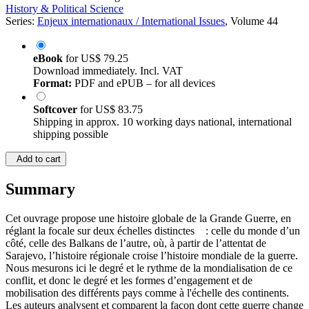
History & Political Science
Series:
Enjeux internationaux / International Issues
, Volume 44
eBook
for
US$ 79.25
Download immediately. Incl. VAT
Format:
PDF and ePUB – for all devices
Softcover
for
US$ 83.75
Shipping in approx. 10 working days national, international
shipping possible
Add to cart
Summary
Cet ouvrage propose une histoire globale de la Grande Guerre, en
réglant la focale sur deux échelles distinctes : celle du monde d’un
côté, celle des Balkans de l’autre, où, à partir de l’attentat de
Sarajevo, l’histoire régionale croise l’histoire mondiale de la guerre.
Nous mesurons ici le degré et le rythme de la mondialisation de ce
conflit, et donc le degré et les formes d’engagement et de
mobilisation des différents pays comme à l'échelle des continents.
Les auteurs analysent et comparent la façon dont cette guerre change