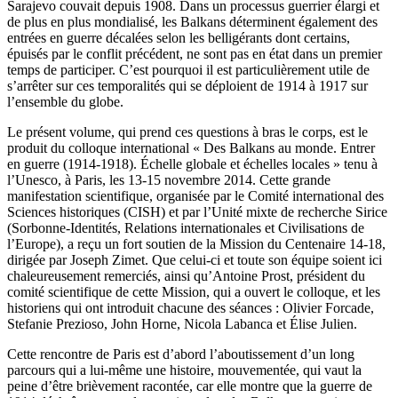
Sarajevo couvait depuis 1908. Dans un processus guerrier élargi et
de plus en plus mondialisé, les Balkans déterminent également des
entrées en guerre décalées selon les belligérants dont certains,
épuisés par le conflit précédent, ne sont pas en état dans un premier
temps de participer. C’est pourquoi il est particulièrement utile de
s’arrêter sur ces temporalités qui se déploient de 1914 à 1917 sur
l’ensemble du globe.
Le présent volume, qui prend ces questions à bras le corps, est le
produit du colloque international « Des Balkans au monde. Entrer
en guerre (1914-1918). Échelle globale et échelles locales » tenu à
l’Unesco, à Paris, les 13-15 novembre 2014. Cette grande
manifestation scientifique, organisée par le Comité international des
Sciences historiques (CISH) et par l’Unité mixte de recherche Sirice
(Sorbonne-Identités, Relations internationales et Civilisations de
l’Europe), a reçu un fort soutien de la Mission du Centenaire 14-18,
dirigée par Joseph Zimet. Que celui-ci et toute son équipe soient ici
chaleureusement remerciés, ainsi qu’Antoine Prost, président du
comité scientifique de cette Mission, qui a ouvert le colloque, et les
historiens qui ont introduit chacune des séances : Olivier Forcade,
Stefanie Prezioso, John Horne, Nicola Labanca et Élise Julien.
Cette rencontre de Paris est d’abord l’aboutissement d’un long
parcours qui a lui-même une histoire, mouvementée, qui vaut la
peine d’être brièvement racontée, car elle montre que la guerre de