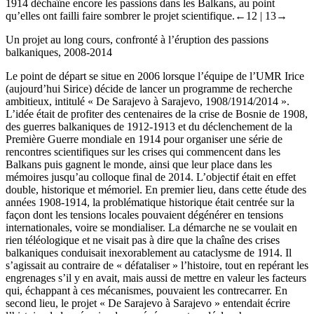
1914 déchaîne encore les passions dans les Balkans, au point
qu’elles ont failli faire sombrer le projet scientifique.
←12 |
13→
Un projet au long cours, confronté à l’éruption des passions
balkaniques, 2008-2014
Le point de départ se situe en 2006 lorsque l’équipe de l’UMR Irice
(aujourd’hui Sirice) décide de lancer un programme de recherche
ambitieux, intitulé « De Sarajevo à Sarajevo, 1908/1914/2014 ».
L’idée était de profiter des centenaires de la crise de Bosnie de 1908,
des guerres balkaniques de 1912-1913 et du déclenchement de la
Première Guerre mondiale en 1914 pour organiser une série de
rencontres scientifiques sur les crises qui commencent dans les
Balkans puis gagnent le monde, ainsi que leur place dans les
mémoires jusqu’au colloque final de 2014. L’objectif était en effet
double, historique et mémoriel. En premier lieu, dans cette étude des
années 1908-1914, la problématique historique était centrée sur la
façon dont les tensions locales pouvaient dégénérer en tensions
internationales, voire se mondialiser. La démarche ne se voulait en
rien téléologique et ne visait pas à dire que la chaîne des crises
balkaniques conduisait inexorablement au cataclysme de 1914. Il
s’agissait au contraire de « défataliser » l’histoire, tout en repérant les
engrenages s’il y en avait, mais aussi de mettre en valeur les facteurs
qui, échappant à ces mécanismes, pouvaient les contrecarrer. En
second lieu, le projet « De Sarajevo à Sarajevo » entendait écrire