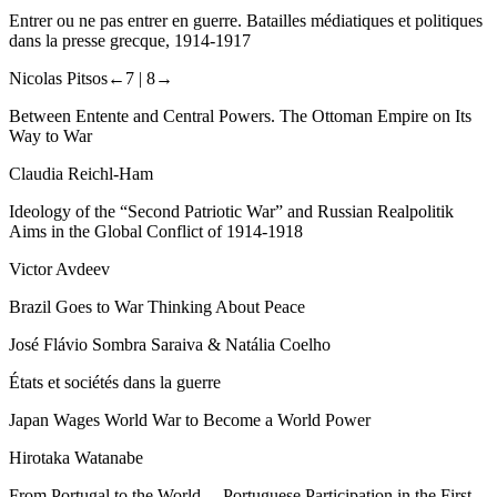
Entrer ou ne pas entrer en guerre
.
Batailles médiatiques et politiques
dans la presse grecque, 1914-1917
Nicolas Pitsos
←7 |
8→
Between Entente and Central Powers. The Ottoman Empire on Its
Way to War
Claudia Reichl-Ham
Ideology of the “Second Patriotic War” and Russian Realpolitik
Aims in the Global Conflict of 1914-1918
Victor Avdeev
Brazil Goes to War Thinking About Peace
José Flávio Sombra Saraiva & Natália Coelho
États et sociétés dans la guerre
Japan Wages World War to Become a World Power
Hirotaka Watanabe
From Portugal to the World…
Portuguese Participation in the First