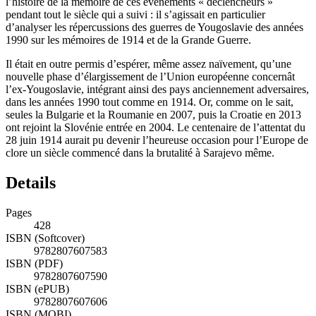
l’histoire de la mémoire de ces événements « déclencheurs »
pendant tout le siècle qui a suivi : il s’agissait en particulier
d’analyser les répercussions des guerres de Yougoslavie des années
1990 sur les mémoires de 1914 et de la Grande Guerre.
Il était en outre permis d’espérer, même assez naïvement, qu’une
nouvelle phase d’élargissement de l’Union européenne concernât
l’ex-Yougoslavie, intégrant ainsi des pays anciennement adversaires,
dans les années 1990 tout comme en 1914. Or, comme on le sait,
seules la Bulgarie et la Roumanie en 2007, puis la Croatie en 2013
ont rejoint la Slovénie entrée en 2004. Le centenaire de l’attentat du
28 juin 1914 aurait pu devenir l’heureuse occasion pour l’Europe de
clore un siècle commencé dans la brutalité à Sarajevo même.
Details
Pages
428
ISBN (Softcover)
9782807607583
ISBN (PDF)
9782807607590
ISBN (ePUB)
9782807607606
ISBN (MOBI)