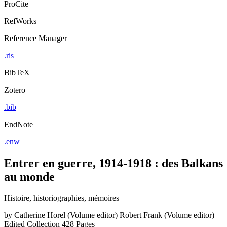
ProCite
RefWorks
Reference Manager
.ris
BibTeX
Zotero
.bib
EndNote
.enw
Entrer en guerre, 1914-1918 : des Balkans
au monde
Histoire, historiographies, mémoires
by
Catherine Horel (Volume editor)
Robert Frank (Volume editor)
Edited Collection
428 Pages