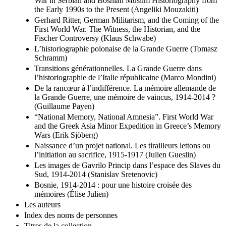
War in Serbian and Bosnian Muslim Historiography from
the Early 1990s to the Present (Angeliki Mouzakiti)
Gerhard Ritter, German Militarism, and the Coming of the
First World War. The Witness, the Historian, and the
Fischer Controversy (Klaus Schwabe)
L’historiographie polonaise de la Grande Guerre (Tomasz
Schramm)
Transitions générationnelles. La Grande Guerre dans
l’historiographie de l’Italie républicaine (Marco Mondini)
De la rancœur à l’indifférence. La mémoire allemande de
la Grande Guerre, une mémoire de vaincus, 1914-2014 ?
(Guillaume Payen)
“National Memory, National Amnesia”. First World War
and the Greek Asia Minor Expedition in Greece’s Memory
Wars (Erik Sjöberg)
Naissance d’un projet national. Les tirailleurs lettons ou
l’initiation au sacrifice, 1915-1917 (Julien Gueslin)
Les images de Gavrilo Princip dans l’espace des Slaves du
Sud, 1914-2014 (Stanislav Sretenovic)
Bosnie, 1914-2014 : pour une histoire croisée des
mémoires (Élise Julien)
Les auteurs
Index des noms de personnes
Titres de la collection