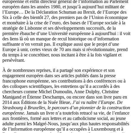
européenne et enfin directeur général de l’information au Parlement
européen dans les années 1980, et jusqu’à aujourd’hui militant de
l’Europe… De la Déclaration Schuman au Brexit, de l’Europe des
Six à celle des bientôt 27, des premiers pas de l’Union économique
et monétaire à la crise de l’euro, des bases de l’Europe sociale à la
stratégie de Lisbonne et ses développements successifs, de la
première ébauche d’une Université européenne à aujourd'hui : il voit
des liens là où un manque de recul historique ou d’information
suffisante n’en verrait pas. Il explique aussi que le projet d’une
Europe à unir, certes vieux de 70 ans mais si révolutionnaire, prend
du temps à se concrétiser, nous incitant à être à la fois vigilant et
persévérant.
À de nombreuses reprises, il a partagé son expérience et son
engagement européen dans ses articles publiés dans la presse
francophone européenne, ses contributions à des conférences ou à
des colloques scientifiques, les entretiens qu’il a accordés à des
chercheurs comme Michel Dumoulin, Anne Dulphy, Christine
Manigand et Étienne Deschamps, ou encore dans son livre paru en
2014 aux Éditions de la Nuée Bleue,
J’ai vu naître l’Europe. De
Strasbourg à Bruxelles, le parcours d’un pionnier de la construction
européenne
. Jamais un livre n’a toutefois retracé sa vie, de l’enfance
aux frontières, formé aux lettres et au catholicisme social, au jeune
adulte parmi les Malgré-Nous, jusqu’aux plus hautes responsabilités
de l’information européenne qu’il a occupées à Luxembourg et à