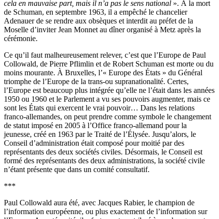
cela en mauvaise part, mais il n’a pas le sens national
». À la mort
de Schuman, en septembre 1963, il a empêché le chancelier
Adenauer de se rendre aux obsèques et interdit au préfet de la
Moselle d’inviter Jean Monnet au dîner organisé à Metz après la
cérémonie.
Ce qu’il faut malheureusement relever, c’est que l’Europe de Paul
Collowald, de Pierre Pflimlin et de Robert Schuman est morte ou du
moins mourante. À Bruxelles, l’« Europe des États » du Général
triomphe de l’Europe de la trans-ou supranationalité. Certes,
l’Europe est beaucoup plus intégrée qu’elle ne l’était dans les années
1950 ou 1960 et le Parlement a vu ses pouvoirs augmenter, mais ce
sont les États qui exercent le vrai pouvoir… Dans les relations
franco-allemandes, on peut prendre comme symbole le changement
de statut imposé en 2005 à l’Office franco-allemand pour la
jeunesse, créé en 1963 par le Traité de l’Élysée. Jusqu’alors, le
Conseil d’administration était composé pour moitié par des
représentants des deux sociétés civiles. Désormais, le Conseil est
formé des représentants des deux administrations, la société civile
n’étant présente que dans un comité consultatif.
***
Paul Collowald aura été, avec Jacques Rabier, le champion de
l’information européenne, ou plus exactement de l’information sur