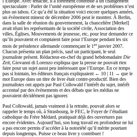
l’Europe. Avec ténacité, il a fortement contribué à un changement
spectaculaire : Parler de l’unité européenne et de ses problèmes n’est
plus un tabou. Ce qu’a été la situation voici encore quelques années,
un évènement mineur de décembre 2006 peut le montrer. À Berlin,
dans la salle de réunion du gouvernement, la chancelière [Merkel]
avait réuni les représentants de la société civile, Association des
villes, Églises, Mouvements de jeunesse, etc, pour leur demander ce
qu’ils pouvaient et comptaient faire pour l’Europe pendant les six
er
mois de présidence allemande commençant le 1
janvier 2007.
Chacun présenta un plan précis, sauf un participant, le seul
journaliste présent. Rédacteur-en-chef du grand hebdomadaire
Die
Zeit
, Giovanni di Lorenzo expliqua que la presse ne pouvait rien
faire pour un sujet aussi peu intéressant que l’Europe. En ce temps
pas si lointain, les éditeurs français expliquaient
← 10 | 11 →
que le
mot Europe dans un titre de livre était contre-productif. Bien des
journalistes ont appris par Paul Collowald l’intérêt du sujet, intérêt
accentué par des évènements et des débats que les médias ne
pouvaient décidément pas ignorer.
Paul Collowald, jamais vraiment à la retraite, pouvait alors se
rappeler le temps où, à Strasbourg, le FEC, le Foyer de l’étudiant
catholique du Frère Médard, pratiquait déjà des ouvertures pas
encore évidentes. Aujourd’hui, son long travail en profondeur ne lui
a pas encore permis d’accéder à la notoriété qu’il mérite pourtant
depuis longtemps. Puisse ce beau livre y contribuer !