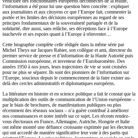
véhiculée des fonctionnaires européens déconnectés de la réalité,
l’information a été pour lui une question bien concrète : expliquer
aux journalistes et aux citoyens ce que l’Europe fait, commenter la
portée et les limites des décisions européennes au regard de ses
principes fondamentaux de la souveraineté partagée et de la
solidarité, dire aussi, sans relâche, ses déceptions face à l’Europe
inachevée et ses espoirs quant à l’Europe à réinventer…
Cette biographie complète celle rédigée dans la même série par
Michel Theys sur Jacques Rabier, son collègue et ami, directeur du
premier service de presse et d’information de la Haute Autorité puis
Commission européenne, et inventeur de l’Eurobaromètre. Des
années 1950 à nos jours, leurs trajectoires de vie se sont croisées
pour ne plus se séparer. Ils sont des pionniers de l’information sur
l’Europe, soucieux depuis le commencement de la faire exister au-
delà des cercles administratifs et diplomatiques européens.
La littérature en histoire et en science politique a fait le constat que la
multiplication des outils de communication de l’Union européenne –
par le biais de brochures, de manifestations publiques ou plus
récemment des réseaux sociaux – n’a guère contribué à améliorer
nos connaissances et notre intérêt sur ce sujet. Les récents rendez-
vous électoraux en France, Allemagne, Autriche, Hongrie et Italie
ont même montré une défiance croissante exprimée par les électeurs
qui ont accordé de manière significative leur vote à des partis qui