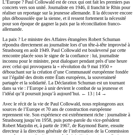
L’Europe ? Paul Collowald est de ceux qui ont fait les premiers pas
concrets vers son unité. Journaliste en 1946, il franchit le Rhin pour
réaliser un reportage sur la jeunesse allemande. Il la découvre encore
plus déboussolée que la sienne, et il ressent fortement la nécessité
pour son époque de gagner la paix par la réconciliation franco-
allemande.
La paix ? Le ministre des Affaires étrangères Robert Schuman
répondra directement au journaliste lors d’un tête-à-tête improvisé à
Strasbourg en août 1949. Paul Collowald est bouleversé par cette
rencontre placée sous le signe de la confiance : lui, journaliste
inconnu pour le ministre, peut dialoguer pendant près d’une heure
avec celui qui provoquera la « révolution du 9 mai 1950 »
débouchant sur la création d’une Communauté européenne fondée
sur l’égalité des droits entre États européens, la souveraineté
partagée et la solidarité. La Déclaration Schuman est un tournant
dans sa vie : l’Europe à unir devient le combat de sa jeunesse et
l’idéal qu’il poursuit jusqu’à aujourd’hui.
← 13 | 14 →
Avec le récit de la vie de Paul Collowald, nous replongeons aux
sources de l’Europe et 70 ans de construction européenne
reprennent vie. Son expérience est extrêmement riche : journaliste à
Strasbourg jusqu’en 1958, puis porte-parole du vice-président
Robert Marjolin et, à partir de 1967, de Raymond Barre, ensuite
directeur à la direction générale de l’information de la Commission