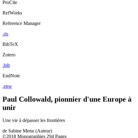
ProCite
RefWorks
Reference Manager
.ris
BibTeX
Zotero
.bib
EndNote
.enw
Paul Collowald, pionnier d'une Europe à
unir
Une vie à dépasser les frontières
de
Sabine Menu (Auteur)
©2018
Monographies
294 Pages