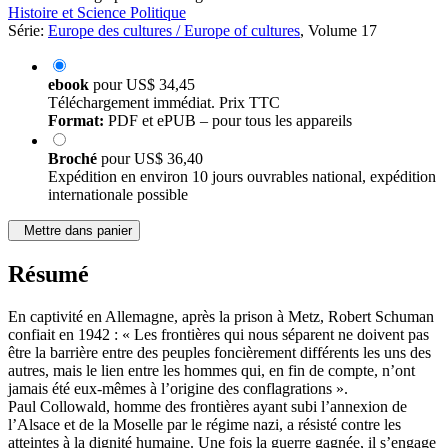
Histoire et Science Politique
Série:
Europe des cultures / Europe of cultures
, Volume 17
ebook
pour
US$ 34,45
Téléchargement immédiat. Prix TTC
Format:
PDF et ePUB – pour tous les appareils
Broché
pour
US$ 36,40
Expédition en environ 10 jours ouvrables national, expédition
internationale possible
Mettre dans panier
Résumé
En captivité en Allemagne, après la prison à Metz, Robert Schuman
confiait en 1942 : « Les frontières qui nous séparent ne doivent pas
être la barrière entre des peuples foncièrement différents les uns des
autres, mais le lien entre les hommes qui, en fin de compte, n’ont
jamais été eux-mêmes à l’origine des conflagrations ».
Paul Collowald, homme des frontières ayant subi l’annexion de
l’Alsace et de la Moselle par le régime nazi, a résisté contre les
atteintes à la dignité humaine. Une fois la guerre gagnée, il s’engage