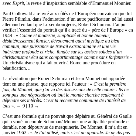
avec
Esprit
, la revue d’inspiration semblable d’Emmanuel Mounier.
Paul Collowald a œuvré aux côtés de l’Européen convaincu que fut
Pierre Pflimlin, dans l’admiration d’un autre pacificateur, né lui aussi
allemand en tant que Luxembourgeois, Robert Schuman. J’ai pu
vérifier l’essentiel du portrait qu’il a tracé du « père de l’Europe » en
1949 : «
Calme et modestie, simplicité et bonne humeur,
désintéressement foncier, dévouement quasi mystique au bien
commun, une puissance de travail extraordinaire et une vie
intérieure profonde et riche, fondée sur les assises solides d’un
christianisme vécu sans compartimentage comme sans forfanterie
».
Un christianisme qui a fait ouvrir à Rome une procédure en
béatification…
La révolution que Robert Schuman et Jean Monnet ont apportée
tient en une phrase, que rapporte ici l’auteur : «
C’est la première
fois, dit Monnet, que j’ai vu des discussions de cette nature : Ils ne
sont pas une négociation où tout le monde cherche seulement à
défendre ses intérêts. C’est la recherche commune de l’intérêt de
tous
».
← 9 | 10 →
C’est une formule qui ne pouvait que déplaire au Général de Gaulle
qui a voué au couple Schuman/ Monnet une antipathie profonde et
durable, non dépourvue de mesquinerie. De Monnet, il m’a dit en
janvier 1962 : «
Je l’ai utilisé, mais c’est un apatride. Je ne dis pas