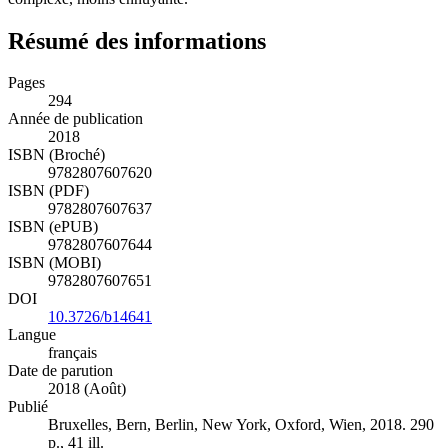
Résumé des informations
Pages
294
Année de publication
2018
ISBN (Broché)
9782807607620
ISBN (PDF)
9782807607637
ISBN (ePUB)
9782807607644
ISBN (MOBI)
9782807607651
DOI
10.3726/b14641
Langue
français
Date de parution
2018 (Août)
Publié
Bruxelles, Bern, Berlin, New York, Oxford, Wien, 2018. 290
p., 41 ill.