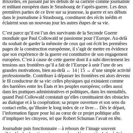
Bruxelles, en passant par les débuts de sa carrière comme journaliste
et militant européen dans le Strasbourg de l’après-guerre. Les deux
premières parties de ce livre sur sa jeunesse, la guerre et ses débuts
dans le journalisme à Strasbourg, constituent des récits inédits et
éclairent sous un nouveau jour les autres étapes de sa vie.
C’est parce qu’il est l’un des survivants de la Seconde Guerre
mondiale que Paul Collowald se passionne pour l’Europe. Au-delà
du souhait de garder la mémoire de ceux qui ont écrit les premières
pages de la construction européenne, il s’agit de mettre en évidence
que son expérience de la guerre est constitutive de son engagement
européen. C’est à cause de cette guerre dont il a subi directement les
tensions aux frontières qu’il a fait de l’Europe à unir l’une de ses
grandes motivations, bien au-delà
← 14 | 15 →
d’une simple activité
professionnelle. Contribuer à dépasser les frontières est alors devenu
le fil conducteur de sa vie: celles physiques qui existaient comme
des barrières entre les États et les peuples européens; celles aussi
dans les pratiques administratives et politiques, dans les mentalités,
quand Paul Collowald constatait qu’elles constituaient des obstacles
au dialogue et à la coopération; sa propre ouverture et son sens du
contact enfin, qu’illustre le long index de ce livre… Dès le départ,
l’information figure pour lui au cœur de ce projet politique afin
d’impliquer les citoyens, tel que Robert Schuman l’avait en tête.
Journaliste puis fonctionnaire – à rebours de l’image souvent