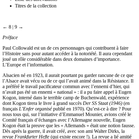
Titres de la collection
← 8 | 9 →
Préface
Paul Collowald est un de ces personnages qui contribuent à faire
l’Histoire sans pour autant accéder à la notoriété. Il aura cependant
joué un rôle considérable dans deux domaines d’importance.
L’Europe et l’information.
Alsacien né en 1923, il aurait pourtant pu garder rancune de ce que
l’Alsace avait vécu ou de ce qui l’avait animé dans la Résistance. Il
a préféré le travail pacificateur commun avec l’ennemi d’hier, qui
n’avait pas été un ennemi « national » : il a pu faire appel à Eugen
Kogon, interné dans le terrible camp de Buchenwald, expérience
dont Kogon tirera le livre à grand succès
Der SS Staat (1946)
(en
français
L’Enfer organisé
publié en 1970). Qu’est-ce à dire ? Pour
nous tous qui, sur l’initiative d’Emmanuel Mounier, avions créé le
Comité français d’échanges avec l’Allemagne nouvelle, Eugen
Kogon était la preuve que les « Allemands » était une notion fausse.
Dès après la guerre, il avait créé, avec son ami Walter Dirks, la
revue
Frankfurter Hefte
(qui existe encore !). La revue a lié amitié