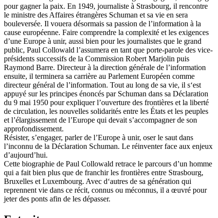
pour gagner la paix. En 1949, journaliste à Strasbourg, il rencontre
le ministre des Affaires étrangères Schuman et sa vie en sera
bouleversée. Il vouera désormais sa passion de l’information à la
cause européenne. Faire comprendre la complexité et les exigences
d’une Europe à unir, aussi bien pour les journalistes que le grand
public, Paul Collowald l’assumera en tant que porte-parole des vice-
présidents successifs de la Commission Robert Marjolin puis
Raymond Barre. Directeur à la direction générale de l’information
ensuite, il terminera sa carrière au Parlement Européen comme
directeur général de l’information. Tout au long de sa vie, il s‘est
appuyé sur les principes énoncés par Schuman dans sa Déclaration
du 9 mai 1950 pour expliquer l’ouverture des frontières et la liberté
de circulation, les nouvelles solidarités entre les États et les peuples
et l’élargissement de l’Europe qui devait s’accompagner de son
approfondissement.
Résister, s’engager, parler de l’Europe à unir, oser le saut dans
l’inconnu de la Déclaration Schuman. Le réinventer face aux enjeux
d’aujourd’hui.
Cette biographie de Paul Collowald retrace le parcours d’un homme
qui a fait bien plus que de franchir les frontières entre Strasbourg,
Bruxelles et Luxembourg. Avec d‘autres de sa génération qui
reprennent vie dans ce récit, connus ou méconnus, il a œuvré pour
jeter des ponts afin de les dépasser.