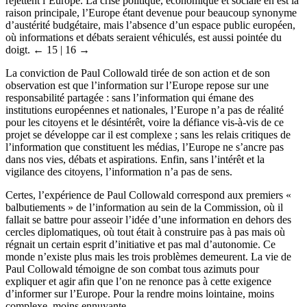
rejettent l’Europe. La crise politique, économique et sociale en est la
raison principale, l’Europe étant devenue pour beaucoup synonyme
d’austérité budgétaire, mais l’absence d’un espace public européen,
où informations et débats seraient véhiculés, est aussi pointée du
doigt.
← 15 | 16 →
La conviction de Paul Collowald tirée de son action et de son
observation est que l’information sur l’Europe repose sur une
responsabilité partagée : sans l’information qui émane des
institutions européennes et nationales, l’Europe n’a pas de réalité
pour les citoyens et le désintérêt, voire la défiance vis-à-vis de ce
projet se développe car il est complexe ; sans les relais critiques de
l’information que constituent les médias, l’Europe ne s’ancre pas
dans nos vies, débats et aspirations. Enfin, sans l’intérêt et la
vigilance des citoyens, l’information n’a pas de sens.
Certes, l’expérience de Paul Collowald correspond aux premiers «
balbutiements » de l’information au sein de la Commission, où il
fallait se battre pour asseoir l’idée d’une information en dehors des
cercles diplomatiques, où tout était à construire pas à pas mais où
régnait un certain esprit d’initiative et pas mal d’autonomie. Ce
monde n’existe plus mais les trois problèmes demeurent. La vie de
Paul Collowald témoigne de son combat tous azimuts pour
expliquer et agir afin que l’on ne renonce pas à cette exigence
d’informer sur l’Europe. Pour la rendre moins lointaine, moins
complexe, moins ennuyante.