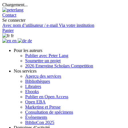
Chargement...
Contact
Se connecter
Avec nom d’utilisateur / e-mail
Via votre institution
Panier
fr
en
de
Pour les auteurs
Publier avec Peter Lang
Soumettre un projet
2026 Emerging Scholars Competition
Nos services
Aperçu des services
Bibliothèques
Libraires
Ebooks
Publier en Open Access
Open EBA
Marketing et Presse
Consultation de spécimens
Événements
BiblioCon 2025
Domaines d’activité