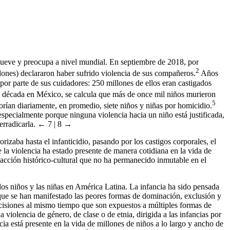
nmueve y preocupa a nivel mundial. En septiembre de 2018, por
2
ones) declararon haber sufrido violencia de sus compañeros.
Años
por parte de sus cuidadores: 250 millones de ellos eran castigados
a década en México, se calcula que más de once mil niños murieron
5
an diariamente, en promedio, siete niños y niñas por homicidio.
specialmente porque ninguna violencia hacia un niño está justificada,
 erradicarla.
← 7 | 8 →
rizaba hasta el infanticidio, pasando por los castigos corporales, el
 la violencia ha estado presente de manera cotidiana en la vida de
acción histórico-cultural que no ha permanecido inmutable en el
los niños y las niñas en América Latina. La infancia ha sido pensada
que se han manifestado las peores formas de dominación, exclusión y
ecisiones al mismo tiempo que son expuestos a múltiples formas de
violencia de género, de clase o de etnia, dirigida a las infancias por
a está presente en la vida de millones de niños a lo largo y ancho de