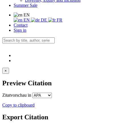
Diversity, Equity and Inclusion
Summer Sale
EN
EN
DE
FR
Contact
Sign in
×
Preview Citation
Zitatvorschau in
Copy to clipboard
Export Citation