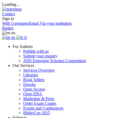
Loading...
Contact
Sign in
With Username/Email
Via your institution
Basket
en
de
fr
For Authors
Publish with us
Submit your enquiry
2026 Emerging Scholars Competition
Our Services
Services Overview
Libraries
Book Sellers
Ebooks
Open Access
Open EBA
Marketing & Press
Order Exam Copies
Events and Conferences
BiblioCon 2025
Subjects