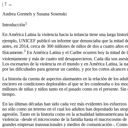
| 7 →
Andrea Gremels y Susana Sosenski
1
Introducción
En América Latina la violencia hacia la infancia tiene una larga hist
ejemplo, UNICEF publicó un informe que denunciaba que la mitad de l
antes, en 2014, cerca de 300 millones de niños de dos a cuatro años en
3
físicamente.
En América Latina y el Caribe ocurren hoy la mitad de l
violentamente y más de cuatro mil desaparecieron. Cada día son asesin
Los escenarios de la violencia en el mundo y en América Latina, la na
por las dificultades para generar un cambio, y por los cortos alcances d
La historia da cuenta de aspectos alarmantes en la relación de los adul
encierro en condiciones deplorables al que se les condenaba o los modo
millones de niñas y niños tanto en el pasado como en el presente. Si
tiempo.
En las últimas décadas han sido cada vez más evidentes los esfuerzos 
no sólo como un terreno en el cual los adultos han depositado las ut
agresión. Tanto en la historia como en la actualidad latinoamericana 
violencia –desde el microcosmo de la familia hasta el macrocosmo de la 
grandes empresas transnacionales y medios de comunicación–. Como una