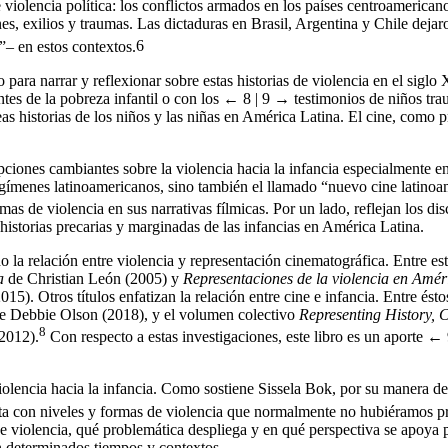
 violencia política: los conflictos armados en los países centroamerica
es, exilios y traumas. Las dictaduras en Brasil, Argentina y Chile deja
”– en estos contextos.
6
para narrar y reflexionar sobre estas historias de violencia en el sigl
tes de la pobreza infantil o con los
← 8 | 9 →
testimonios de niños trau
as historias de los niños y las niñas en América Latina. El cine, como 
epciones cambiantes sobre la violencia hacia la infancia especialmente e
ímenes latinoamericanos, sino también el llamado “nuevo cine latinoam
s de violencia en sus narrativas fílmicas. Por un lado, reflejan los disc
 historias precarias y marginadas de las infancias en América Latina.
 la relación entre violencia y representación cinematográfica. Entre e
a
de Christian León (2005) y
Representaciones de la violencia en Améri
5). Otros títulos enfatizan la relación entre cine e infancia. Entre ést
e Debbie Olson (2018), y el volumen colectivo
Representing History, 
8
2012).
Con respecto a estas investigaciones, este libro es un aporte
← 
iolencia hacia la infancia. Como sostiene Sissela Bok, por su manera de
onta con niveles y formas de violencia que normalmente no hubiéramos p
s de violencia, qué problemática despliega y en qué perspectiva se apoya
n determinados tiempos y contextos.