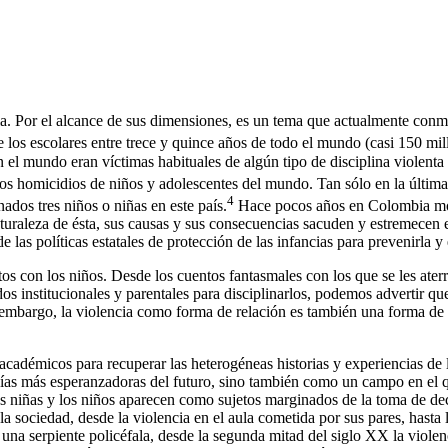
oria. Por el alcance de sus dimensiones, es un tema que actualmente co
os escolares entre trece y quince años de todo el mundo (casi 150 mill
 el mundo eran víctimas habituales de algún tipo de disciplina violenta 
os homicidios de niños y adolescentes del mundo. Tan sólo en la últim
4
ados tres niños o niñas en este país.
Hace pocos años en Colombia morí
turaleza de ésta, sus causas y sus consecuencias sacuden y estremecen e
e las políticas estatales de protección de las infancias para prevenirla y
tos con los niños. Desde los cuentos fantasmales con los que se les aterro
s institucionales y parentales para disciplinarlos, podemos advertir que
n embargo, la violencia como forma de relación es también una forma de 
académicos para recuperar las heterogéneas historias y experiencias de 
opías más esperanzadoras del futuro, sino también como un campo en el 
las niñas y los niños aparecen como sujetos marginados de la toma de d
sociedad, desde la violencia en el aula cometida por sus pares, hasta la 
 serpiente policéfala, desde la segunda mitad del siglo XX la violenci