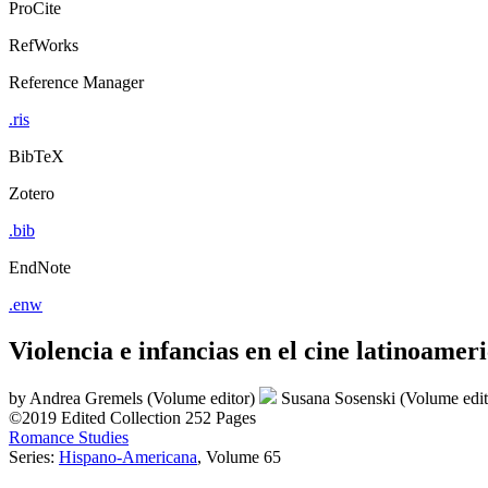
ProCite
RefWorks
Reference Manager
.ris
BibTeX
Zotero
.bib
EndNote
.enw
Violencia e infancias en el cine latinoamer
by
Andrea Gremels (Volume editor)
Susana Sosenski (Volume edi
©2019
Edited Collection
252 Pages
Romance Studies
Series:
Hispano-Americana
, Volume 65