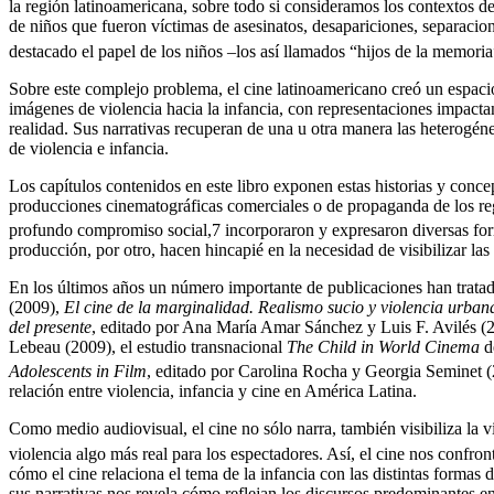
la región latinoamericana, sobre todo si consideramos los contextos de
de niños que fueron víctimas de asesinatos, desapariciones, separacion
destacado el papel de los niños –los así llamados “hijos de la memoria
Sobre este complejo problema, el cine latinoamericano creó un espacio 
imágenes de violencia hacia la infancia, con representaciones impactan
realidad. Sus narrativas recuperan de una u otra manera las heterogéne
de violencia e infancia.
Los capítulos contenidos en este libro exponen estas historias y conc
producciones cinematográficas comerciales o de propaganda de los reg
profundo compromiso social,
7
incorporaron y expresaron diversas forma
producción, por otro, hacen hincapié en la necesidad de visibilizar las
En los últimos años un número importante de publicaciones han tratado
(2009),
El cine de la marginalidad. Realismo sucio y violencia urban
del presente
, editado por Ana María Amar Sánchez y Luis F. Avilés (201
Lebeau (2009), el estudio transnacional
The Child in World Cinema
d
Adolescents in Film
, editado por Carolina Rocha y Georgia Seminet (
relación entre violencia, infancia y cine en América Latina.
Como medio audiovisual, el cine no sólo narra, también visibiliza la v
violencia algo más real para los espectadores. Así, el cine nos confr
cómo el cine relaciona el tema de la infancia con las distintas forma
sus narrativas nos revela cómo reflejan los discursos predominantes e