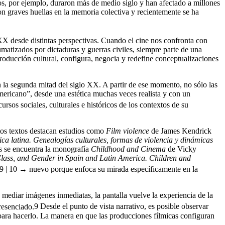
nos, por ejemplo, duraron más de medio siglo y han afectado a millones
ron graves huellas en la memoria colectiva y recientemente se ha
o XX desde distintas perspectivas. Cuando el cine nos confronta con
matizados por dictaduras y guerras civiles, siempre parte de una
producción cultural, configura, negocia y redefine conceptualizaciones
n la segunda mitad del siglo XX. A partir de ese momento, no sólo las
ericano”, desde una estética muchas veces realista y con un
ursos sociales, culturales e históricos de los contextos de su
stos textos destacan estudios como
Film violence
de James Kendrick
ca latina. Genealogías culturales, formas de violencia y dinámicas
os se encuentra la monografía
Childhood and Cinema
de Vicky
Class, and Gender in Spain and Latin America. Children and
9 | 10 →
nuevo porque enfoca su mirada específicamente en la
 mediar imágenes inmediatas, la pantalla vuelve la experiencia de la
resenciado.
9
Desde el punto de vista narrativo, es posible observar
 para hacerlo. La manera en que las producciones fílmicas configuran