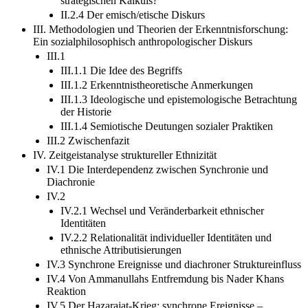
strategischen Kalküls?
II.2.4 Der emisch/etische Diskurs
III. Methodologien und Theorien der Erkenntnisforschung:
Ein sozialphilosophisch anthropologischer Diskurs
III.1
III.1.1 Die Idee des Begriffs
III.1.2 Erkenntnistheoretische Anmerkungen
III.1.3 Ideologische und epistemologische Betrachtung
der Historie
III.1.4 Semiotische Deutungen sozialer Praktiken
III.2 Zwischenfazit
IV. Zeitgeistanalyse struktureller Ethnizität
IV.1 Die Interdependenz zwischen Synchronie und
Diachronie
IV.2
IV.2.1 Wechsel und Veränderbarkeit ethnischer
Identitäten
IV.2.2 Relationalität individueller Identitäten und
ethnische Attributisierungen
IV.3 Synchrone Ereignisse und diachroner Struktureinfluss
IV.4 Von Ammanullahs Entfremdung bis Nader Khans
Reaktion
IV.5 Der Hazarajat-Krieg: synchrone Ereignisse –