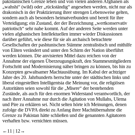
pakistanischen Grenze leben und von vielen anderen Afghanen als
„wahshi“ (wild) oder „rückständig“ angesehen werden, nicht nur als
drakonisch in der Praktizierung ihrer strengen Lebensweise gelten,
sondern auch als besonders heimatverbunden und bereit für ihre
Verteidigung; ein Zustand, der der Bezeichnung „wertkonservativ
patriotisch“ sehr nahe kommt. Auf der anderen Seite werden unter
vielen afghanischen Intellektuellen immer wieder Diskussionen
darüber geführt, wie diese für sie als archaisch betrachtete
Gesellschaften der pashtunischen Stämme zentralistisch und mithilfe
von Eliten verändert und unter den Schirm der Nation überführt
werden können. Die anvisierten Mittel dazu reichen von der
Annahme der eigenen Überzeugungskraft, den Stammesmitgliedern
Fortschritt und Modernisierung näher bringen zu können, bis hin zu
Konzepten gewaltsamer Machtausübung. Im Kabul der achtziger
Jahre des 20. Jahrhunderts herrschte unter der städtischen links und
liberal eingestellten Intelligentsia die Meinung vor, die religiösen
Autoritäten seien sowohl für die „Misere“ der bestehenden
Zustände, als auch für den enormen Widerstand verantwortlich, der
nach ihrer Annahme nur durch die Agitation von Mullahs, Ulema
und Pire zu erklären sei. Nicht selten hörte ich Meinungen, denen
zufolge die DVPA direkt zu Anfang ihrer Machtübernahme die
Grenze zu Pakistan hätte schließen und die genannten Agitatoren
verhaften bzw. vernichten müssen.
←11 |
12→