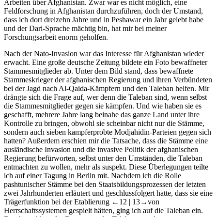
Arbeiten über Afghanistan. Zwar war es nicht möglich, eine
Feldforschung in Afghanistan durchzuführen, doch der Umstand,
dass ich dort dreizehn Jahre und in Peshawar ein Jahr gelebt habe
und der Dari-Sprache mächtig bin, hat mir bei meiner
Forschungsarbeit enorm geholfen.
Nach der Nato-Invasion war das Interesse für Afghanistan wieder
erwacht. Eine große deutsche Zeitung bildete ein Foto bewaffneter
Stammesmitglieder ab. Unter dem Bild stand, dass bewaffnete
Stammeskrieger der afghanischen Regierung und ihren Verbündeten
bei der Jagd nach Al-Qaida-Kämpfern und den Taleban helfen. Mir
drängte sich die Frage auf, wer denn die Taleban sind, wenn selbst
die Stammesmitglieder gegen sie kämpfen. Und wie haben sie es
geschafft, mehrere Jahre lang beinahe das ganze Land unter ihre
Kontrolle zu bringen, obwohl sie scheinbar nicht nur die Stämme,
sondern auch sieben kampferprobte Modjahidin-Parteien gegen sich
hatten? Außerdem erschien mir die Tatsache, dass die Stämme eine
ausländische Invasion und die invasive Politik der afghanischen
Regierung befürworten, selbst unter den Umständen, die Taleban
entmachten zu wollen, mehr als suspekt. Diese Überlegungen teilte
ich auf einer Tagung in Berlin mit. Nachdem ich die Rolle
pashtunischer Stämme bei den Staatsbildungsprozessen der letzten
zwei Jahrhunderten erläutert und geschlussfolgert hatte, dass sie eine
Trägerfunktion bei der Etablierung
←12 |
13→von
Herrschaftssystemen gespielt hätten, ging ich auf die Taleban ein.