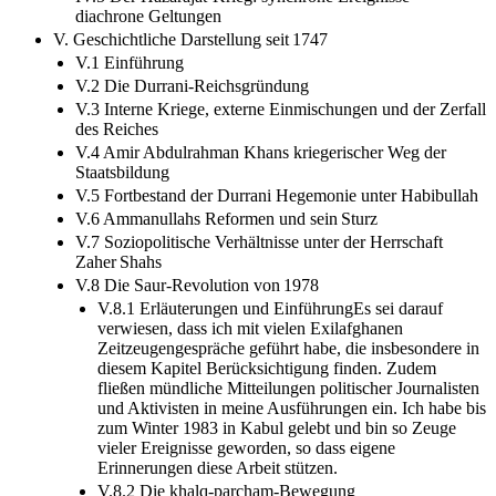
diachrone Geltungen
V. Geschichtliche Darstellung seit 1747
V.1 Einführung
V.2 Die Durrani-Reichsgründung
V.3 Interne Kriege, externe Einmischungen und der Zerfall
des Reiches
V.4 Amir Abdulrahman Khans kriegerischer Weg der
Staatsbildung
V.5 Fortbestand der Durrani Hegemonie unter Habibullah
V.6 Ammanullahs Reformen und sein Sturz
V.7 Soziopolitische Verhältnisse unter der Herrschaft
Zaher Shahs
V.8 Die Saur-Revolution von 1978
V.8.1 Erläuterungen und EinführungEs sei darauf
verwiesen, dass ich mit vielen Exilafghanen
Zeitzeugengespräche geführt habe, die insbesondere in
diesem Kapitel Berücksichtigung finden. Zudem
fließen mündliche Mitteilungen politischer Journalisten
und Aktivisten in meine Ausführungen ein. Ich habe bis
zum Winter 1983 in Kabul gelebt und bin so Zeuge
vieler Ereignisse geworden, so dass eigene
Erinnerungen diese Arbeit stützen.
V.8.2 Die khalq-parcham-Bewegung