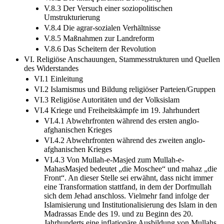
V.8.3 Der Versuch einer soziopolitischen
Umstrukturierung
V.8.4 Die agrar-sozialen Verhältnisse
V.8.5 Maßnahmen zur Landreform
V.8.6 Das Scheitern der Revolution
VI. Religiöse Anschauungen, Stammesstrukturen und Quellen
des Widerstandes
VI.1 Einleitung
VI.2 Islamismus und Bildung religiöser Parteien/Gruppen
VI.3 Religiöse Autoritäten und der Volksislam
VI.4 Kriege und Freiheitskämpfe im 19. Jahrhundert
VI.4.1 Abwehrfronten während des ersten anglo-
afghanischen Krieges
VI.4.2 Abwehrfronten während des zweiten anglo-
afghanischen Krieges
VI.4.3 Von Mullah-e-Masjed zum Mullah-e-
MahasMasjed bedeutet „die Moschee“ und mahaz „die
Front“. An dieser Stelle sei erwähnt, dass nicht immer
eine Transformation stattfand, in dem der Dorfmullah
sich dem Jehad anschloss. Vielmehr fand infolge der
Islamisierung und Institutionalisierung des Islam in den
Madrassas Ende des 19. und zu Beginn des 20.
Jahrhunderts eine inflationäre Ausbildung von Mullahs