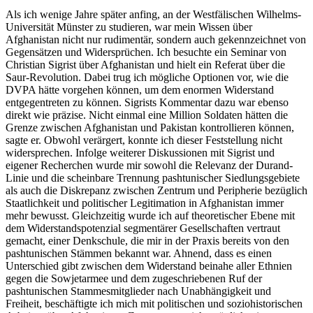
Als ich wenige Jahre später anfing, an der Westfälischen Wilhelms-
Universität Münster zu studieren, war mein Wissen über
Afghanistan nicht nur rudimentär, sondern auch gekennzeichnet von
Gegensätzen und Widersprüchen. Ich besuchte ein Seminar von
Christian Sigrist über Afghanistan und hielt ein Referat über die
Saur-Revolution. Dabei trug ich mögliche Optionen vor, wie die
DVPA hätte vorgehen können, um dem enormen Widerstand
entgegentreten zu können. Sigrists Kommentar dazu war ebenso
direkt wie präzise. Nicht einmal eine Million Soldaten hätten die
Grenze zwischen Afghanistan und Pakistan kontrollieren können,
sagte er. Obwohl verärgert, konnte ich dieser Feststellung nicht
widersprechen. Infolge weiterer Diskussionen mit Sigrist und
eigener Recherchen wurde mir sowohl die Relevanz der Durand-
Linie und die scheinbare Trennung pashtunischer Siedlungsgebiete
als auch die Diskrepanz zwischen Zentrum und Peripherie bezüglich
Staatlichkeit und politischer Legitimation in Afghanistan immer
mehr bewusst. Gleichzeitig wurde ich auf theoretischer Ebene mit
dem Widerstandspotenzial segmentärer Gesellschaften vertraut
gemacht, einer Denkschule, die mir in der Praxis bereits von den
pashtunischen Stämmen bekannt war. Ahnend, dass es einen
Unterschied gibt zwischen dem Widerstand beinahe aller Ethnien
gegen die Sowjetarmee und dem zugeschriebenen Ruf der
pashtunischen Stammesmitglieder nach Unabhängigkeit und
Freiheit, beschäftigte ich mich mit politischen und soziohistorischen