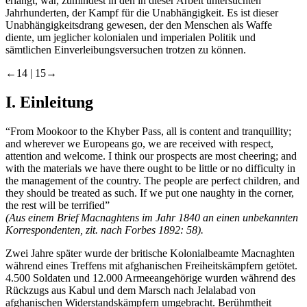
erlangt, war, zumindest in den in dieser Arbeit untersuchten
Jahrhunderten, der Kampf für die Unabhängigkeit. Es ist dieser
Unabhängigkeitsdrang gewesen, der den Menschen als Waffe
diente, um jeglicher kolonialen und imperialen Politik und
sämtlichen Einverleibungsversuchen trotzen zu können.
←14 |
15→
I.
Einleitung
“From Mookoor to the Khyber Pass, all is content and tranquillity;
and wherever we Europeans go, we are received with respect,
attention and welcome. I think our prospects are most cheering; and
with the materials we have there ought to be little or no difficulty in
the management of the country. The people are perfect children, and
they should be treated as such. If we put one naughty in the corner,
the rest will be terrified”
(Aus einem Brief Macnaghtens im Jahr 1840 an einen unbekannten
Korrespondenten, zit. nach Forbes 1892: 58).
Zwei Jahre später wurde der britische Kolonialbeamte Macnaghten
während eines Treffens mit afghanischen Freiheitskämpfern getötet.
4.500 Soldaten und 12.000 Armeeangehörige wurden während des
Rückzugs aus Kabul und dem Marsch nach Jelalabad von
afghanischen Widerstandskämpfern umgebracht. Berühmtheit