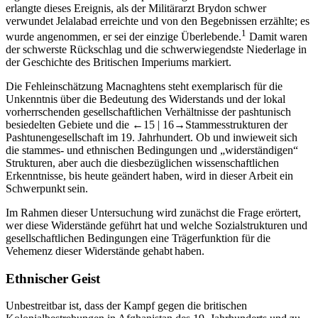
erlangte dieses Ereignis, als der Militärarzt Brydon schwer
verwundet Jelalabad erreichte und von den Begebnissen erzählte; es
1
wurde angenommen, er sei der einzige Überlebende.
Damit waren
der schwerste Rückschlag und die schwerwiegendste Niederlage in
der Geschichte des Britischen Imperiums markiert.
Die Fehleinschätzung Macnaghtens steht exemplarisch für die
Unkenntnis über die Bedeutung des Widerstands und der lokal
vorherrschenden gesellschaftlichen Verhältnisse der pashtunisch
besiedelten Gebiete und die
←15 |
16→
Stammesstrukturen der
Pashtunengesellschaft im 19. Jahrhundert. Ob und inwieweit sich
die stammes- und ethnischen Bedingungen und „widerständigen“
Strukturen, aber auch die diesbezüglichen wissenschaftlichen
Erkenntnisse, bis heute geändert haben, wird in dieser Arbeit ein
Schwerpunkt sein.
Im Rahmen dieser Untersuchung wird zunächst die Frage erörtert,
wer diese Widerstände geführt hat und welche Sozialstrukturen und
gesellschaftlichen Bedingungen eine Trägerfunktion für die
Vehemenz dieser Widerstände gehabt haben.
Ethnischer Geist
Unbestreitbar ist, dass der Kampf gegen die britischen