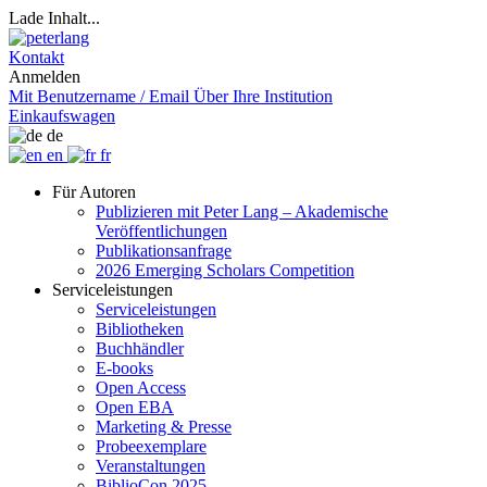
Lade Inhalt...
Kontakt
Anmelden
Mit Benutzername / Email
Über Ihre Institution
Einkaufswagen
de
en
fr
Für Autoren
Publizieren mit Peter Lang – Akademische
Veröffentlichungen
Publikationsanfrage
2026 Emerging Scholars Competition
Serviceleistungen
Serviceleistungen
Bibliotheken
Buchhändler
E-books
Open Access
Open EBA
Marketing & Presse
Probeexemplare
Veranstaltungen
BiblioCon 2025