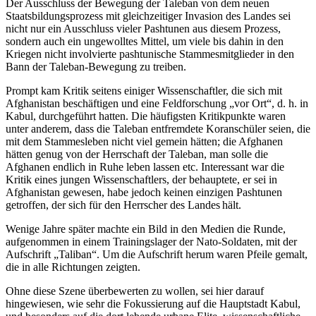
Der Ausschluss der Bewegung der Taleban von dem neuen
Staatsbildungsprozess mit gleichzeitiger Invasion des Landes sei
nicht nur ein Ausschluss vieler Pashtunen aus diesem Prozess,
sondern auch ein ungewolltes Mittel, um viele bis dahin in den
Kriegen nicht involvierte pashtunische Stammesmitglieder in den
Bann der Taleban-Bewegung zu treiben.
Prompt kam Kritik seitens einiger Wissenschaftler, die sich mit
Afghanistan beschäftigen und eine Feldforschung „vor Ort“, d. h. in
Kabul, durchgeführt hatten. Die häufigsten Kritikpunkte waren
unter anderem, dass die Taleban entfremdete Koranschüler seien, die
mit dem Stammesleben nicht viel gemein hätten; die Afghanen
hätten genug von der Herrschaft der Taleban, man solle die
Afghanen endlich in Ruhe leben lassen etc. Interessant war die
Kritik eines jungen Wissenschaftlers, der behauptete, er sei in
Afghanistan gewesen, habe jedoch keinen einzigen Pashtunen
getroffen, der sich für den Herrscher des Landes hält.
Wenige Jahre später machte ein Bild in den Medien die Runde,
aufgenommen in einem Trainingslager der Nato-Soldaten, mit der
Aufschrift „Taliban“. Um die Aufschrift herum waren Pfeile gemalt,
die in alle Richtungen zeigten.
Ohne diese Szene überbewerten zu wollen, sei hier darauf
hingewiesen, wie sehr die Fokussierung auf die Hauptstadt Kabul,