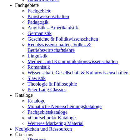
Fachgebiete
Fachgebiete
Kunstwissenschaften
Pädagogik
Anglistik – Amerikanistik
Germanistik
Geschichte & Politikwissenschaften
Rechtswissenschaften, Volks- &
Betriebswirtschaftslehre
Linguistik
Medien- und Kommunikationswissenschaften
Romanistik
Wissenschaft, Gesellschaft & Kulturwissenschaften
Slawistik
Theologie & Philosophie
Peter Lang Classics
Kataloge
Kataloge
Monatliche Neuerscheinungskataloge
Fachgebietskataloge
«Coursebook» Kataloge
Weiteres Marketing Material
Neuigkeiten und Ressourcen
Über uns