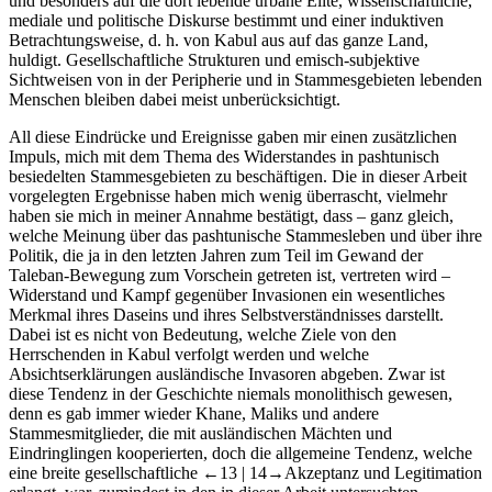
und besonders auf die dort lebende urbane Elite, wissenschaftliche,
mediale und politische Diskurse bestimmt und einer induktiven
Betrachtungsweise, d. h. von Kabul aus auf das ganze Land,
huldigt. Gesellschaftliche Strukturen und emisch-subjektive
Sichtweisen von in der Peripherie und in Stammesgebieten lebenden
Menschen bleiben dabei meist unberücksichtigt.
All diese Eindrücke und Ereignisse gaben mir einen zusätzlichen
Impuls, mich mit dem Thema des Widerstandes in pashtunisch
besiedelten Stammesgebieten zu beschäftigen. Die in dieser Arbeit
vorgelegten Ergebnisse haben mich wenig überrascht, vielmehr
haben sie mich in meiner Annahme bestätigt, dass – ganz gleich,
welche Meinung über das pashtunische Stammesleben und über ihre
Politik, die ja in den letzten Jahren zum Teil im Gewand der
Taleban-Bewegung zum Vorschein getreten ist, vertreten wird –
Widerstand und Kampf gegenüber Invasionen ein wesentliches
Merkmal ihres Daseins und ihres Selbstverständnisses darstellt.
Dabei ist es nicht von Bedeutung, welche Ziele von den
Herrschenden in Kabul verfolgt werden und welche
Absichtserklärungen ausländische Invasoren abgeben. Zwar ist
diese Tendenz in der Geschichte niemals monolithisch gewesen,
denn es gab immer wieder Khane, Maliks und andere
Stammesmitglieder, die mit ausländischen Mächten und
Eindringlingen kooperierten, doch die allgemeine Tendenz, welche
eine breite gesellschaftliche
←13 |
14→Akzeptanz und Legitimation