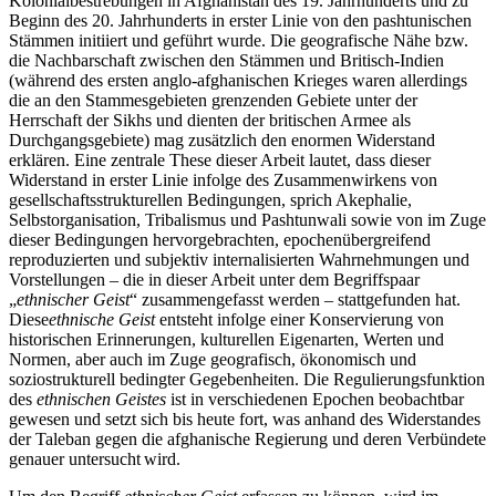
Kolonialbestrebungen in Afghanistan des 19. Jahrhunderts und zu
Beginn des 20. Jahrhunderts in erster Linie von den pashtunischen
Stämmen initiiert und geführt wurde. Die geografische Nähe bzw.
die Nachbarschaft zwischen den Stämmen und Britisch-Indien
(während des ersten anglo-afghanischen Krieges waren allerdings
die an den Stammesgebieten grenzenden Gebiete unter der
Herrschaft der Sikhs und dienten der britischen Armee als
Durchgangsgebiete) mag zusätzlich den enormen Widerstand
erklären. Eine zentrale These dieser Arbeit lautet, dass dieser
Widerstand in erster Linie infolge des Zusammenwirkens von
gesellschaftsstrukturellen Bedingungen, sprich Akephalie,
Selbstorganisation, Tribalismus und Pashtunwali sowie von im Zuge
dieser Bedingungen hervorgebrachten, epochenübergreifend
reproduzierten und subjektiv internalisierten Wahrnehmungen und
Vorstellungen – die in dieser Arbeit unter dem Begriffspaar
„
ethnischer Geist
“ zusammengefasst werden – stattgefunden hat.
Diese
ethnische Geist
entsteht infolge einer Konservierung von
historischen Erinnerungen, kulturellen Eigenarten, Werten und
Normen, aber auch im Zuge geografisch, ökonomisch und
soziostrukturell bedingter Gegebenheiten. Die Regulierungsfunktion
des
ethnischen Geistes
ist in verschiedenen Epochen beobachtbar
gewesen und setzt sich bis heute fort, was anhand des Widerstandes
der Taleban gegen die afghanische Regierung und deren Verbündete
genauer untersucht wird.