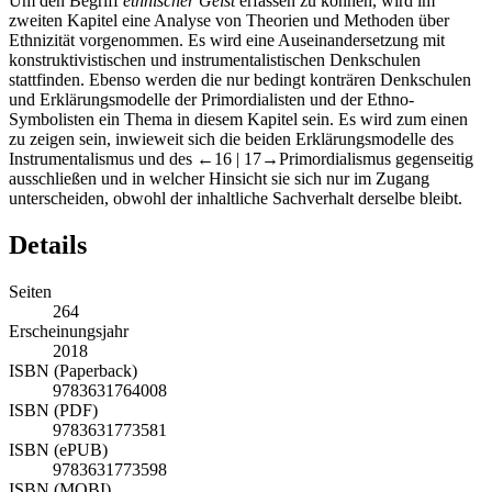
Um den Begriff
ethnischer Geist
erfassen zu können, wird im
zweiten Kapitel eine Analyse von Theorien und Methoden über
Ethnizität vorgenommen. Es wird eine Auseinandersetzung mit
konstruktivistischen und instrumentalistischen Denkschulen
stattfinden. Ebenso werden die nur bedingt konträren Denkschulen
und Erklärungsmodelle der Primordialisten und der Ethno-
Symbolisten ein Thema in diesem Kapitel sein. Es wird zum einen
zu zeigen sein, inwieweit sich die beiden Erklärungsmodelle des
Instrumentalismus und des
←16 |
17→Primordialismus gegenseitig
ausschließen und in welcher Hinsicht sie sich nur im Zugang
unterscheiden, obwohl der inhaltliche Sachverhalt derselbe bleibt.
Details
Seiten
264
Erscheinungsjahr
2018
ISBN (Paperback)
9783631764008
ISBN (PDF)
9783631773581
ISBN (ePUB)
9783631773598
ISBN (MOBI)