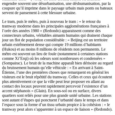
engendre souvent une désurbanisation, une déshumanisation, par la
coupure qu’il imprime dans le paysage urbain mais ponts ou bateaux
servent de pansement à cette blessure urbaine.
Le tram, puis le métro, puis à nouveau le tram : « le retour du
tramway moderne dans les principales agglomérations françaises à
l’orée des années 1980 » (Redondo) apparaissent comme des
connecteurs urbains, véritables aimants humains qui drainent chaque
jour un flot de population considérable : « Beijing est un territoire
urbain extrêmement dense qui compte 19 millions d’habitants
(Hukou) et au moins 8 millions de résidents non permanents. Le
métro est souvent un lieu de foule (notamment à certaines stations
comme Xi’Erqi) où les odeurs sont nombreuses et condensées »
(Sompairac). Le bruit de la machine apparaît bien dérisoire au regard
du bruissement humain qu’elle véhicule : « En arrivant à Saint-
Étienne, l’une des premières choses que remarquent en général les
visiteurs est le bruit répétitif du tramway. Celles et ceux qui écoutent
plus attentivement ce que la ville peut leur proposer en allant au
contact des locaux peuvent rapidement percevoir l’existence d’un
accent stéphanois » (Glain). En sous-sol ou en surface, divers
quartiers sont reliés pour une plus grande unité urbaine. Les stations
sont autant d’étapes qui ponctuent l’urbanité dans le temps et dans
l’espace sous la forme d’un tissu urbain propice à la cohésion : « le
tramway peut alors s’apparenter à un espace de liaison » (Redondo).