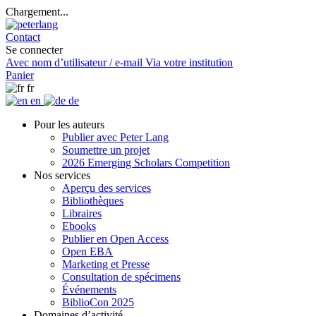
Chargement...
Contact
Se connecter
Avec nom d’utilisateur / e-mail
Via votre institution
Panier
fr
en
de
Pour les auteurs
Publier avec Peter Lang
Soumettre un projet
2026 Emerging Scholars Competition
Nos services
Aperçu des services
Bibliothèques
Libraires
Ebooks
Publier en Open Access
Open EBA
Marketing et Presse
Consultation de spécimens
Événements
BiblioCon 2025
Domaines d’activité