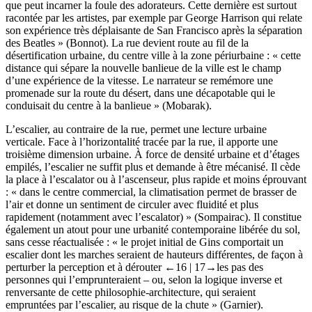
que peut incarner la foule des adorateurs. Cette dernière est surtout
racontée par les artistes, par exemple par George Harrison qui relate
son expérience très déplaisante de San Francisco après la séparation
des Beatles » (Bonnot). La rue devient route au fil de la
désertification urbaine, du centre ville à la zone périurbaine : « cette
distance qui sépare la nouvelle banlieue de la ville est le champ
d’une expérience de la vitesse. Le narrateur se remémore une
promenade sur la route du désert, dans une décapotable qui le
conduisait du centre à la banlieue » (Mobarak).
L’escalier, au contraire de la rue, permet une lecture urbaine
verticale. Face à l’horizontalité tracée par la rue, il apporte une
troisième dimension urbaine. À force de densité urbaine et d’étages
empilés, l’escalier ne suffit plus et demande à être mécanisé. Il cède
la place à l’escalator ou à l’ascenseur, plus rapide et moins éprouvant
: « dans le centre commercial, la climatisation permet de brasser de
l’air et donne un sentiment de circuler avec fluidité et plus
rapidement (notamment avec l’escalator) » (Sompairac). Il constitue
également un atout pour une urbanité contemporaine libérée du sol,
sans cesse réactualisée : « le projet initial de Gins comportait un
escalier dont les marches seraient de hauteurs différentes, de façon à
perturber la perception et à dérouter
←16 |
17→les pas des
personnes qui l’emprunteraient – ou, selon la logique inverse et
renversante de cette philosophie-architecture, qui seraient
empruntées par l’escalier, au risque de la chute » (Garnier).