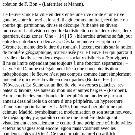
création de F. Bon » (Laferrière et Manen).
Le fleuve scinde la ville en deux entre une rive droite et une rive
gauche, entre le nord et le sud. Il agit comme un trait, rectiligne ou
courbe qui partitionne, divise et découpe l’urbanité en divers
morceaux. La division engendre la distinction entre deux rives, deux
quartiers, deux zones. Une
←14 |
15→hiérarchie urbaine se fait jour
entre les entrelacs du fleuve : « Dès la première description de
Gérone (et même dès le titre du roman), l’accent est mis sur la notion
de frontière géographique, matérialisée par le fleuve Ter qui parcourt
la ville et la divise en deux espaces sociaux distincts » (Souvignet).
Il ne se limite cependant pas toujours à une fonction séparatrice : «
La vue du Danube est également liée à une conceptualisation
métaphorique : le fleuve n’est pas compris comme étant simplement
une entité qui divise la ville en deux parties (Buda et Pest) »
(Kövecses). La Seine est un lieu de vie, « avec ses pataches, ses
bateaux-lavoirs, ses bateaux-moulins et autres barges » (Pardoen).
Autre courbe devenue boucle, le périphérique moderne par son
anneau dessiné isole un centre d’une périphérie, un hypercentre
d’une zone périurbaine : « La M30, boulevard périphérique qui
ceinture Madrid, symbolisant sa modernisation et son statut nouveau
de mégalopole, y apparaîtra comme une frontière distinguant
visuellement et socialement le centre d’une périphérie où bidonvilles
et terrains vagues sont encore légion mais voisinent avec les
banlieues chics » (Vion). Ce tracé urbain, naturel ou artificiel