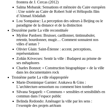
frontera de J. Cercas (2012)
Salma Mobarak: Sensations et mémoire du Caire européen
: Une soirée au Caire de Robert Solé et Héliopolis film
d’Ahmad Abdallah
Lou Sompairac: La perception des odeurs à Beijing ou le
paradigme de la distance et de la distinction
Deuxième partie La ville reconstituée
Mylène Pardoen: Bruisser, carillonner, tintinnabuler,
retentir, bourdonner, mugir… Comment sonnaient nos
villes d’antan ?
Olivier Glain: Saint-Étienne : accent, perceptions,
représentations
Zoltán Kövecses: Sentir la ville : Budapest au prisme de
ses métaphores
Charles Bonnot: « Construction biographique » de la ville
dans les documentaires rock
Troisième partie La ville réappropriée
Marie-Dominique Garnier: Arakawa & Gins :
L’architecture-sensorium ou comment bien tomber
Silvana Segapeli: « Communs » sensibles et sensibilités en
commun dans l’espace public
Belinda Redondo: Aménager la ville par les sens :
l’exemple des projets art/tram