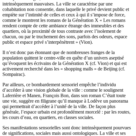
intrinsèquement mauvaises. La ville se caractérise par une
cohabitation non consentie, dans laquelle le privé devient public et
empiète sur l’intimité de celles et ceux à qui il s’impose de force,
comme le montrent les romans de la Génération X « Les romans
rendent compte de cette ambiance étrange des immeubles et des
quartiers, où la proximité de tous contraste avec l’isolement de
chacun, ou par le truchement des sons, parfois des odeurs, espace
public et espace privé s’interpénètrent » (Vion).
Il n’est donc pas étonnant que de nombreuses franges de la
population quittent le centre-ville en quête d’un univers aseptisé
qu’évoquent les écrivains de la Génération X (cf. Vion) et qui est
activement recherché dans les « shopping malls » de Beijing (cf.
Sompairac).
Par ailleurs, ce bombardement sensoriel empêche l’individu
d’accéder à une vision globale de la ville : comme le soulignent
Laferrière et Manen, François Bon, dans son roman
C’était toute
une vie
, suggère en filigrane qu’il manque à Lodève un panorama
qui permettrait d’accéder à l’unité de la ville. De façon plus
générale, l’espace urbain est profondément morcelé : par les routes,
les cours d’eau, en quartiers, en classes sociales.
Ses manifestations sensorielles sont donc intrinsèquement pourvues
de significations, sociales mais aussi ontologiques. La ville et ses