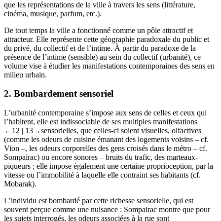
que les représentations de la ville à travers les sens (littérature,
cinéma, musique, parfum, etc.).
De tout temps la ville a fonctionné comme un pôle attractif et
attracteur. Elle représente cette géographie paradoxale du public et
du privé, du collectif et de l’intime. À partir du paradoxe de la
présence de l’intime (sensible) au sein du collectif (urbanité), ce
volume vise à étudier les manifestations contemporaines des sens en
milieu urbain.
2.
Bombardement sensoriel
L’urbanité contemporaine s’impose aux sens de celles et ceux qui
l’habitent, elle est indissociable de ses multiples manifestations
←12 |
13→
sensorielles, que celles-ci soient visuelles, olfactives
(comme les odeurs de cuisine émanant des logements voisins – cf.
Vion –, les odeurs corporelles des gens croisés dans le métro – cf.
Sompairac) ou encore sonores – bruits du trafic, des marteaux-
piqueurs ; elle impose également une certaine proprioception, par la
vitesse ou l’immobilité à laquelle elle contraint ses habitants (cf.
Mobarak).
L’individu est bombardé par cette richesse sensorielle, qui est
souvent perçue comme une nuisance : Sompairac montre que pour
les sujets interrogés, les odeurs associées à la rue sont