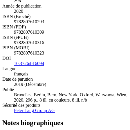
296
Année de publication
2020
ISBN (Broché)
9782807610293
ISBN (PDF)
9782807610309
ISBN (ePUB)
9782807610316
ISBN (MOBI)
9782807610323
DOI
10.3726/b16094
Langue
français
Date de parution
2019 (Décembre)
Publié
Bruxelles, Berlin, Bern, New York, Oxford, Warszawa, Wien,
2020. 296 p., 8 ill. en couleurs, 8 ill. n/b
Sécurité des produits
Peter Lang Group AG
Notes biographiques