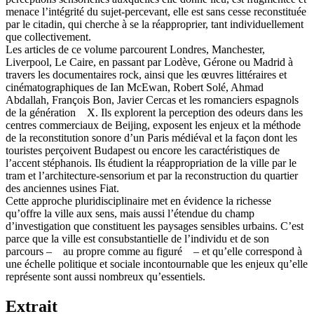
menace l’intégrité du sujet-percevant, elle est sans cesse reconstituée
par le citadin, qui cherche à se la réapproprier, tant individuellement
que collectivement.
Les articles de ce volume parcourent Londres, Manchester,
Liverpool, Le Caire, en passant par Lodève, Gérone ou Madrid à
travers les documentaires rock, ainsi que les œuvres littéraires et
cinématographiques de Ian McEwan, Robert Solé, Ahmad
Abdallah, François Bon, Javier Cercas et les romanciers espagnols
de la génération X. Ils explorent la perception des odeurs dans les
centres commerciaux de Beijing, exposent les enjeux et la méthode
de la reconstitution sonore d’un Paris médiéval et la façon dont les
touristes perçoivent Budapest ou encore les caractéristiques de
l’accent stéphanois. Ils étudient la réappropriation de la ville par le
tram et l’architecture-sensorium et par la reconstruction du quartier
des anciennes usines Fiat.
Cette approche pluridisciplinaire met en évidence la richesse
qu’offre la ville aux sens, mais aussi l’étendue du champ
d’investigation que constituent les paysages sensibles urbains. C’est
parce que la ville est consubstantielle de l’individu et de son
parcours – au propre comme au figuré – et qu’elle correspond à
une échelle politique et sociale incontournable que les enjeux qu’elle
représente sont aussi nombreux qu’essentiels.
Extrait