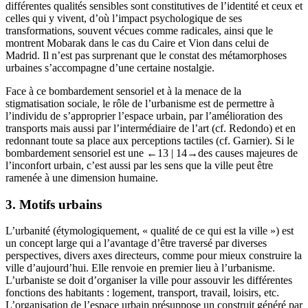
différentes qualités sensibles sont constitutives de l’identité et ceux et
celles qui y vivent, d’où l’impact psychologique de ses
transformations, souvent vécues comme radicales, ainsi que le
montrent Mobarak dans le cas du Caire et Vion dans celui de
Madrid. Il n’est pas surprenant que le constat des métamorphoses
urbaines s’accompagne d’une certaine nostalgie.
Face à ce bombardement sensoriel et à la menace de la
stigmatisation sociale, le rôle de l’urbanisme est de permettre à
l’individu de s’approprier l’espace urbain, par l’amélioration des
transports mais aussi par l’intermédiaire de l’art (cf. Redondo) et en
redonnant toute sa place aux perceptions tactiles (cf. Garnier). Si le
bombardement sensoriel est une
←13 |
14→des causes majeures de
l’inconfort urbain, c’est aussi par les sens que la ville peut être
ramenée à une dimension humaine.
3.
Motifs urbains
L’urbanité (étymologiquement, « qualité de ce qui est la ville ») est
un concept large qui a l’avantage d’être traversé par diverses
perspectives, divers axes directeurs, comme pour mieux construire la
ville d’aujourd’hui. Elle renvoie en premier lieu à l’urbanisme.
L’urbaniste se doit d’organiser la ville pour assouvir les différentes
fonctions des habitants : logement, transport, travail, loisirs, etc.
L’organisation de l’espace urbain présuppose un construit généré par