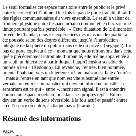
Le seuil formalise cet espace transitoire entre le public et le privé,
entre le collectif et l’intime. Une fois le pas de porte franchi, il fait fi
des règles communautaires du vivre ensemble. Le seuil a valeur de
frontière physique entre l’espace urbain commun et le chez soi, une
limite pourtant parfois perméable : « Cette dilatation de la dimension
privée de l’habitat, dans les expériences des maisons de quartier a
été poussée selon des degrés différents, jusqu’à l’introjection
intégrale de la sphère du public dans celle du privé » (Segapeli). Le
pas de porte équivaut à ce « moment que nous retrouvons dans cette
quête précédemment introduite d’urbanité, elle-même apparentée à
un seuil, un interstice à partir duquel l’appréhension sensible du
monde a lieu » (Redondo). En revanche, l’entrée, bien nommée,
oriente l’habitant vers un intérieur : « Une maison est faite d’entrées
– mais à l’entrée en tant que nom est vite substitué une entrée
verbale, un entrer : un transiter qui devient lui-même transitif. Le
sensorium est ce qui « entre », inscrit son signal. Il est à entendre
comme un espace moebien, pris dans ses propres replis. Entrer
devient un verbe de sens réversible, à la fois actif et passif : entrer
crée l’espace où entrer, à chaque pas » (Garnier).
Résumé des informations
Pages