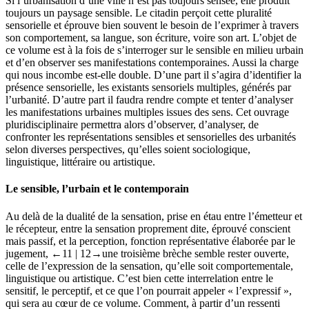
Si l’urbanisation d’une ville n’est pas toujours sensée, elle produit
toujours un paysage sensible. Le citadin perçoit cette pluralité
sensorielle et éprouve bien souvent le besoin de l’exprimer à travers
son comportement, sa langue, son écriture, voire son art. L’objet de
ce volume est à la fois de s’interroger sur le sensible en milieu urbain
et d’en observer ses manifestations contemporaines. Aussi la charge
qui nous incombe est-elle double. D’une part il s’agira d’identifier la
présence sensorielle, les existants sensoriels multiples, générés par
l’urbanité. D’autre part il faudra rendre compte et tenter d’analyser
les manifestations urbaines multiples issues des sens. Cet ouvrage
pluridisciplinaire permettra alors d’observer, d’analyser, de
confronter les représentations sensibles et sensorielles des urbanités
selon diverses perspectives, qu’elles soient sociologique,
linguistique, littéraire ou artistique.
Le sensible, l’urbain et le contemporain
Au delà de la dualité de la sensation, prise en étau entre l’émetteur et
le récepteur, entre la sensation proprement dite, éprouvé conscient
mais passif, et la perception, fonction représentative élaborée par le
jugement,
←11 |
12→une troisième brèche semble rester ouverte,
celle de l’expression de la sensation, qu’elle soit comportementale,
linguistique ou artistique. C’est bien cette interrelation entre le
sensitif, le perceptif, et ce que l’on pourrait appeler « l’expressif »,
qui sera au cœur de ce volume. Comment, à partir d’un ressenti