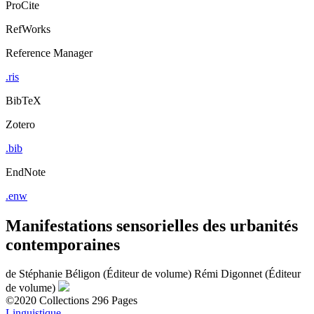
ProCite
RefWorks
Reference Manager
.ris
BibTeX
Zotero
.bib
EndNote
.enw
Manifestations sensorielles des urbanités
contemporaines
de
Stéphanie Béligon (Éditeur de volume)
Rémi Digonnet (Éditeur
de volume)
©2020
Collections
296 Pages
Linguistique