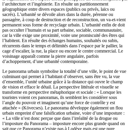
l’architecture et l’ingénierie. En résulte un partitionnement
géographique entre divers espaces (publics ou privés, laïcs ou
sacrés). L’urbanité se dévoile alors dans la durée, pérenne ou
passagère, à coup de destruction et de reconstruction, un va-et-vient
permanent sous forme de recyclage urbain. L’urbanité enfin de doit
pas occulter l’humain et sa part urbaine, sociable, communautaire,
car la ville exige une proximité, voire une promiscuité des êtres qui
l’habitent. En résulte des échanges humains, souhaités ou subis,
récurrents dans le temps et délimités dans l’espace par le pallier, la
cage d’escalier, la rue, la place ou encore le centre commercial. Le
voisinage apparaît comme la pierre angulaire, parfois
d’achoppement, d’une urbanité contemporaine.
Le panorama urbain symbolise la totalité d’une ville, le point de vue
culminant qui permet à l’habitant d’observer, sans être vu, la vue
d’ensemble, l’unité urbaine grâce à la distance qui ouvre le champ
de vision et efface le détail. La perspective littérale et visuelle se
transforme en perspective métaphorique et sociale : « Lorsque les
touristes voient ces panoramas, ils semblent les considérer sous
l’angle du pouvoir et imaginent qu’une force de contrôle y est
attachée » (Kövecses). Le panorama développe également un flou
urbain empreint d’une falsification urbaine, voire d’une imposture :
« La ville n’est donc perçue que dans l’irréalité de la drogue ou
l’imposture du Panorama – imposture encore plus grande quand on
sait que ce Panorama n’existe pas à Lodève mais est une pure