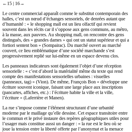
←15 |
16→
Le centre commercial apparaît comme le substitut contemporain des
halles, c’est un nœud d’échanges sensoriels, de denrées autant que
d’humanité : « le
shopping mall
est un lieu olfactif qui revient
souvent dans les récits car il s’oppose aux gens communs, au métro,
à la masse, aux pauvres. Au
shopping mall
, on rencontre des gens
distingués, des « grandes dames » qui ont un statut supérieur et qui
a
fortiori
sentent bon » (Sompairac). Du marché ouvert au marché
couvert, ce lieu emblématique d’une société marchande s’est
progressivement replié sur lui-même en un espace devenu clos.
Les panneaux indicateurs sont également l’objet d’une réception
sensorielle : « c’est d’abord la matérialité même du texte qui rend
compte des manifestations sensorielles urbaines : visuelles
(panneaux, tag) » (Vion). De même, François Bon « développe une
écriture souvent iconique, faisant une large place aux inscriptions
(pancartes, affiches, etc.) : l’écriture habite la ville et la ville,
l’écriture » (Laferrière et Manen).
La rue s’impose comme l’élément structurant d’une urbanité
moderne par le maillage qu’elle dessine. Cet espace transitoire entre
le commun et le privé instaure des repères géographiques utiles pour
l’usager mais constitue aussi un danger : « la rue est le lieu où se
joue la tension entre la liberté offerte par l’anonymat et la menace