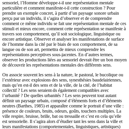
sensoriel, l’Homme développe-t-il une représentation mentale
particulière et comment manifeste-t-il cette construction ? Pour
prendre un exemple concret, à partir d’un paysage sonore urbain
perçu par un individu, il s’agira d’observer et de comprendre
comment ce même individu se fait une représentation mentale de ces
stimuli et mieux encore, comment cette représentation se manifeste à
travers son comportement, qu’il soit sociologique, linguistique ou
encore artistique. Observer et analyser les manifestations de surface
de l’homme dans la cité par le biais de son comportement, de sa
langue ou de son art, permettra de mieux comprendre les
représentations perceptives sous-jacentes. En d’autres termes,
observer les productions liées au sensoriel devrait être un bon moyen
de découvrir les représentations mentales des différents sens.
On associe souvent les sens à la nature, le pastoral, le bucolique ou
l’extérieur avec explosions des sens, synesthésies baudelairiennes,
mais qu’en est-il des sens et de la ville, de la cité, de l’habitat
collectif ? Les sens seraient-ils également compatibles avec
l’urbanité ? De quelles urbanités ? Les sens peuvent tout autant
définir un paysage urbain, composé d’éléments forts et d’éléments
neutres (Barthes,
1985
) et apparaître comme le portrait d’une ville :
présence de couleurs, bruits, odeurs, goûts, touchers multiples. La
ville respire, bruisse, brille, bat ou tressaille et c’est en cela qu’elle
est sensorielle. Il s’agira alors d’étudier tant les sens dans la ville et
leurs manifestations (comportementales, linguistiques, artistiques)