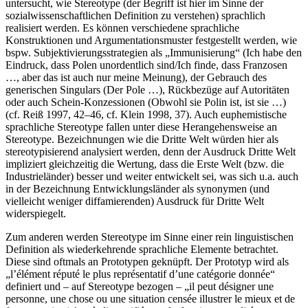
untersucht, wie Stereotype (der Begriff ist hier im Sinne der
sozialwissenschaftlichen Definition zu verstehen) sprachlich
realisiert werden. Es können verschiedene sprachliche
Konstruktionen und Argumentationsmuster festgestellt werden, wie
bspw. Subjektivierungsstrategien als „Immunisierung“ (
Ich habe den
Eindruck, dass Polen unordentlich sind/Ich finde, dass Franzosen
…, aber das ist auch nur meine Meinung
), der Gebrauch des
generischen Singulars (
Der Pole …
), Rückbezüge auf Autoritäten
oder auch Schein-Konzessionen (
Obwohl sie Polin ist, ist sie …
)
(cf. Reiß
1997
, 42–46, cf. Klein 1998, 37). Auch euphemistische
sprachliche Stereotype fallen unter diese Herangehensweise an
Stereotype. Bezeichnungen wie
die Dritte Welt
würden hier als
stereotypisierend analysiert werden, denn der Ausdruck
Dritte Welt
impliziert gleichzeitig die Wertung, dass die
Erste Welt
(bzw. die
Industrieländer
) besser und weiter entwickelt sei, was sich u.a. auch
in der Bezeichnung
Entwicklungsländer
als synonymen (und
vielleicht weniger diffamierenden) Ausdruck für
Dritte Welt
widerspiegelt.
Zum anderen werden Stereotype im Sinne einer rein linguistischen
Definition als wiederkehrende sprachliche Elemente betrachtet.
Diese sind oftmals an Prototypen geknüpft. Der Prototyp wird als
„l’élément réputé le plus représentatif d’une catégorie donnée“
definiert und – auf Stereotype bezogen – „il peut désigner une
personne, une chose ou une situation censée illustrer le mieux et de