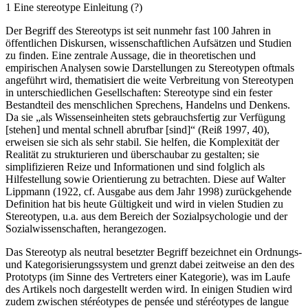
1
Eine stereotype Einleitung (?)
Der Begriff des Stereotyps ist seit nunmehr fast 100 Jahren in
öffentlichen Diskursen, wissenschaftlichen Aufsätzen und Studien
zu finden. Eine zentrale Aussage, die in theoretischen und
empirischen Analysen sowie Darstellungen zu Stereotypen oftmals
angeführt wird, thematisiert die weite Verbreitung von Stereotypen
in unterschiedlichen Gesellschaften: Stereotype sind ein fester
Bestandteil des menschlichen Sprechens, Handelns und Denkens.
Da sie „als Wissenseinheiten stets gebrauchsfertig zur Verfügung
[stehen] und mental schnell abrufbar [sind]“ (Reiß
1997
, 40),
erweisen sie sich als sehr stabil. Sie helfen, die Komplexität der
Realität zu strukturieren und überschaubar zu gestalten; sie
simplifizieren Reize und Informationen und sind folglich als
Hilfestellung sowie Orientierung zu betrachten. Diese auf Walter
Lippmann (1922, cf. Ausgabe aus dem Jahr
1998
) zurückgehende
Definition hat bis heute Gültigkeit und wird in vielen Studien zu
Stereotypen, u.a. aus dem Bereich der Sozialpsychologie und der
Sozialwissenschaften, herangezogen.
Das
Stereotyp
als neutral besetzter Begriff bezeichnet ein Ordnungs-
und Kategorisierungssystem und grenzt dabei zeitweise an den des
Prototyps (im Sinne des Vertreters einer Kategorie), was im Laufe
des Artikels noch dargestellt werden wird. In einigen Studien wird
zudem zwischen
stéréotypes de pensée
und
stéréotypes de langue