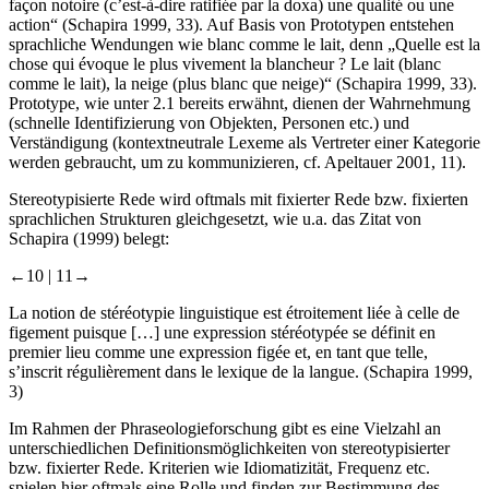
façon notoire (c’est-à-dire ratifiée par la
doxa
) une qualité ou une
action“ (Schapira
1999
, 33). Auf Basis von Prototypen entstehen
sprachliche Wendungen wie
blanc comme le lait
, denn „Quelle est la
chose qui évoque le plus vivement la blancheur ? Le lait
(blanc
comme le lait
), la neige (
plus blanc que neige
)“ (Schapira
1999
, 33).
Prototype, wie unter 2.1 bereits erwähnt, dienen der Wahrnehmung
(schnelle Identifizierung von Objekten, Personen etc.) und
Verständigung (kontextneutrale Lexeme als Vertreter einer Kategorie
werden gebraucht, um zu kommunizieren, cf. Apeltauer
2001
, 11).
Stereotypisierte Rede wird oftmals mit fixierter Rede bzw. fixierten
sprachlichen Strukturen gleichgesetzt, wie u.a. das Zitat von
Schapira (
1999
) belegt:
←10 |
11→
La notion de stéréotypie linguistique est étroitement liée à celle de
figement puisque […] une expression stéréotypée se définit en
premier lieu comme une expression figée et, en tant que telle,
s’inscrit régulièrement dans le lexique de la langue. (Schapira
1999
,
3)
Im Rahmen der Phraseologieforschung gibt es eine Vielzahl an
unterschiedlichen Definitionsmöglichkeiten von stereotypisierter
bzw. fixierter Rede. Kriterien wie Idiomatizität, Frequenz etc.
spielen hier oftmals eine Rolle und finden zur Bestimmung des