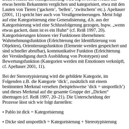
etwas bereits Bekanntem verglichen und kategorisiert, etwa mit den
Lauten von Tieren (‘gackern’, ‘bellen’, ‘zwitschern’ etc.). Apeltauer
(
2001
, 11) spricht hier auch von Verallgemeinerungen. Meist folgt
auf eine Kategorisierung eine Generalisierung, d.h. aus der
Kategorisierung wird eine Schlussfolgerung gezogen, bspw. „wenn
etwas gackert, dann ist es ein Huhn“ (cf. Reiß
1997
, 20).
Kategorisierungen können vier Funktionen übernehmen:
Wahrnehmungsfunktion (Erleichterung der Identifizierung von
Objekten), Orientierungsfunktion (Elemente werden gespeichert und
sind schneller abrufbar), kommunikative Funktion (Erleichterung
der Verständigung durch Ausbildung von Prototypen) und
Bewertungsfunktion (Kategorien werden mit Emotionen verknüpft,
cf. Apeltauer
2001
, 11).
Bei der Stereotypisierung wird die gebildete Kategorie, im
Folgenden z.B. die Kategorie ‘dick’, zusätzlich mit einem
bestimmten Merkmal versehen (beispielsweise ‘dick = unsportlich’)
und dieses Merkmal auf die gesamte Gruppe der „Dicken“
übertragen (cf. Reiß
1997
, 20–21). Die Unterscheidung der
Prozesse lässt sich wie folgt darstellen:
•
Pablo ist dick = Kategorisierung
•
Dicke sind unsportlich = Kategorisierung + Stereotypisierung