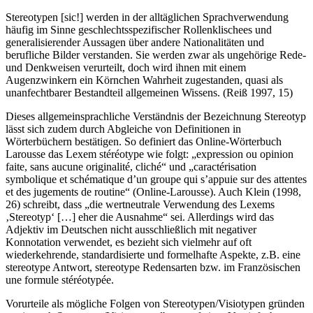
Stereotypen [sic!] werden in der alltäglichen Sprachverwendung
häufig im Sinne geschlechtsspezifischer Rollenklischees und
generalisierender Aussagen über andere Nationalitäten und
berufliche Bilder verstanden. Sie werden zwar als ungehörige Rede-
und Denkweisen verurteilt, doch wird ihnen mit einem
Augenzwinkern ein Körnchen Wahrheit zugestanden, quasi als
unanfechtbarer Bestandteil allgemeinen Wissens. (Reiß
1997
, 15)
Dieses allgemeinsprachliche Verständnis der Bezeichnung
Stereotyp
lässt sich zudem durch Abgleiche von Definitionen in
Wörterbüchern bestätigen. So definiert das Online-Wörterbuch
Larousse
das Lexem
stéréotype
wie folgt: „expression ou opinion
faite, sans aucune originalité, cliché“ und „caractérisation
symbolique et schématique d’un groupe qui s’appuie sur des attentes
et des jugements de routine“ (Online-Larousse). Auch Klein (1998,
26) schreibt, dass „die wertneutrale Verwendung des Lexems
‚
Stereotyp
‘ […] eher die Ausnahme“ sei. Allerdings wird das
Adjektiv im Deutschen nicht ausschließlich mit negativer
Konnotation verwendet, es bezieht sich vielmehr auf oft
wiederkehrende, standardisierte und formelhafte Aspekte, z.B.
eine
stereotype Antwort, stereotype Redensarten
bzw. im Französischen
une formule stéréotypée
.
Vorurteile als mögliche Folgen von Stereotypen/Visiotypen gründen