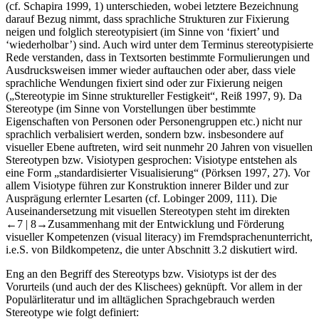
(cf. Schapira
1999
, 1) unterschieden, wobei letztere Bezeichnung
darauf Bezug nimmt, dass sprachliche Strukturen zur Fixierung
neigen und folglich stereotypisiert (im Sinne von ‘fixiert’ und
‘wiederholbar’) sind. Auch wird unter dem Terminus
stereotypisierte
Rede
verstanden, dass in Textsorten bestimmte Formulierungen und
Ausdrucksweisen immer wieder auftauchen oder aber, dass viele
sprachliche Wendungen fixiert sind oder zur Fixierung neigen
(„Stereotypie im Sinne struktureller Festigkeit“, Reiß
1997
, 9). Da
Stereotype (im Sinne von Vorstellungen über bestimmte
Eigenschaften von Personen oder Personengruppen etc.) nicht nur
sprachlich verbalisiert werden, sondern bzw. insbesondere auf
visueller Ebene auftreten, wird seit nunmehr 20 Jahren von visuellen
Stereotypen bzw. Visiotypen gesprochen: Visiotype entstehen als
eine Form „standardisierter Visualisierung“ (Pörksen
1997
, 27). Vor
allem Visiotype führen zur Konstruktion innerer Bilder und zur
Ausprägung erlernter Lesarten (cf. Lobinger
2009
, 111). Die
Auseinandersetzung mit visuellen Stereotypen steht im direkten
←7 |
8→
Zusammenhang mit der Entwicklung und Förderung
visueller Kompetenzen (
visual literacy
) im Fremdsprachenunterricht,
i.e.S. von Bildkompetenz, die unter
Abschnitt 3.2
diskutiert wird.
Eng an den Begriff des Stereotyps bzw. Visiotyps ist der des
Vorurteils (und auch der des Klischees) geknüpft. Vor allem in der
Populärliteratur und im alltäglichen Sprachgebrauch werden
Stereotype wie folgt definiert: