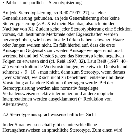
•
Pablo ist unsportlich = Stereotypisierung
An jede Stereotypisierung, so Reiß (
1997
, 27), sei eine
Generalisierung gebunden, an jede Generalisierung aber keine
Stereotypisierung (z.B.
X ist mein Nachbar, also ich bin der
Nachbar von X
). Zudem gehe jeder Stereotypisierung eine Selektion
voraus, d.h. bestimmte Merkmale oder Eigenschaften werden
hervorgehoben, wie bspw. in
alle Türken haben schwarze Haare
oder
Jungen weinen nicht
. Es fällt hierbei auf, dass die erste
Aussage im Gegensatz zur zweiten Aussage weniger emotional-
wertend ist und bei Verstoß gegen das Stereotyp keine negativen
Folgen zu erwarten sind (cf. Reiß
1997
, 32). Laut Reiß (
1997
, 40–
41) werden kulturelle Wertvorstellungen, wie etwa
in Deutschland
schmatzt
←9 |
10→
man nicht
, dann zum Stereotyp, wenn daraus
„wer schmatzt, weiß sich nicht zu benehmen“ entstehe und diese
Vorstellung auf andere Kulturen übertragen werde. Bei der
Stereotypisierung werden also normativ festgelegte
Verhaltensweisen selektiv interpretiert und andere mögliche
Interpretationen werden ausgeklammert (= Reduktion von
Alternativen).
2.2
Stereotype aus sprachwissenschaftlicher Sicht
In der Sprachwissenschaft gibt es unterschiedliche
Herangehensweisen an sprachliche Stereotype. Zum einen wird