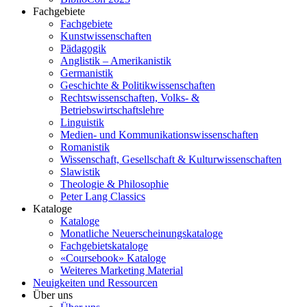
Fachgebiete
Fachgebiete
Kunstwissenschaften
Pädagogik
Anglistik – Amerikanistik
Germanistik
Geschichte & Politikwissenschaften
Rechtswissenschaften, Volks- &
Betriebswirtschaftslehre
Linguistik
Medien- und Kommunikationswissenschaften
Romanistik
Wissenschaft, Gesellschaft & Kulturwissenschaften
Slawistik
Theologie & Philosophie
Peter Lang Classics
Kataloge
Kataloge
Monatliche Neuerscheinungskataloge
Fachgebietskataloge
«Coursebook» Kataloge
Weiteres Marketing Material
Neuigkeiten und Ressourcen
Über uns