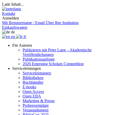
Lade Inhalt...
Kontakt
Anmelden
Mit Benutzername / Email
Über Ihre Institution
Einkaufswagen
de
en
fr
Für Autoren
Publizieren mit Peter Lang – Akademische
Veröffentlichungen
Publikationsanfrage
2026 Emerging Scholars Competition
Serviceleistungen
Serviceleistungen
Bibliotheken
Buchhändler
E-books
Open Access
Open EBA
Marketing & Presse
Probeexemplare
Veranstaltungen
BiblioCon 2025