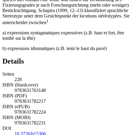
Fixierungsgrades je nach Forschungsrichtung (mehr oder weniger)
Berücksichtigung. Schapira (
1999
, 12–13) klassifiziert sprachliche
Stereotype unter dem Gesichtspunkt der
locutions stéréotypées
. Sie
1
unterscheidet zwischen
a)
expressions syntagmatiques expressives
(z.B.
haut et fort
,
être
tombé sur la tête
)
b)
expressions idiomatiques
(z.B.
tenir le haut du pavé
)
Details
Seiten
228
ISBN (Hardcover)
9783631763148
ISBN (PDF)
9783631782217
ISBN (ePUB)
9783631782224
ISBN (MOBI)
9783631782231
DOI
10.3726/b15306