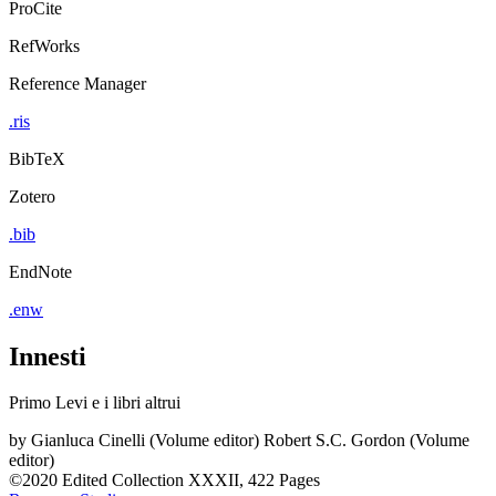
ProCite
RefWorks
Reference Manager
.ris
BibTeX
Zotero
.bib
EndNote
.enw
Innesti
Primo Levi e i libri altrui
by
Gianluca Cinelli (Volume editor)
Robert S.C. Gordon (Volume
editor)
©2020
Edited Collection
XXXII, 422 Pages