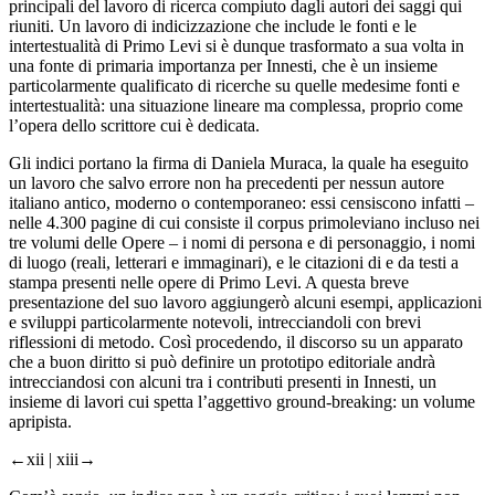
principali del lavoro di ricerca compiuto dagli autori dei saggi qui
riuniti. Un lavoro di indicizzazione che include le fonti e le
intertestualità di Primo Levi si è dunque trasformato a sua volta in
una fonte di primaria importanza per
Innesti
, che è un insieme
particolarmente qualificato di ricerche su quelle medesime fonti e
intertestualità: una situazione lineare ma complessa, proprio come
l’opera dello scrittore cui è dedicata.
Gli indici portano la firma di Daniela Muraca, la quale ha eseguito
un lavoro che salvo errore non ha precedenti per nessun autore
italiano antico, moderno o contemporaneo: essi censiscono infatti –
nelle 4.300 pagine di cui consiste il
corpus
primoleviano incluso nei
tre volumi delle
Opere
– i nomi di persona e di personaggio, i nomi
di luogo (reali, letterari e immaginari), e le citazioni
di
e
da
testi a
stampa presenti nelle opere di Primo Levi. A questa breve
presentazione del suo lavoro aggiungerò alcuni esempi, applicazioni
e sviluppi particolarmente notevoli, intrecciandoli con brevi
riflessioni di metodo. Così procedendo, il discorso su un apparato
che a buon diritto si può definire un prototipo editoriale andrà
intrecciandosi con alcuni tra i contributi presenti in
Innesti
, un
insieme di lavori cui spetta l’aggettivo
ground-breaking
: un volume
apripista.
←xii |
xiii→