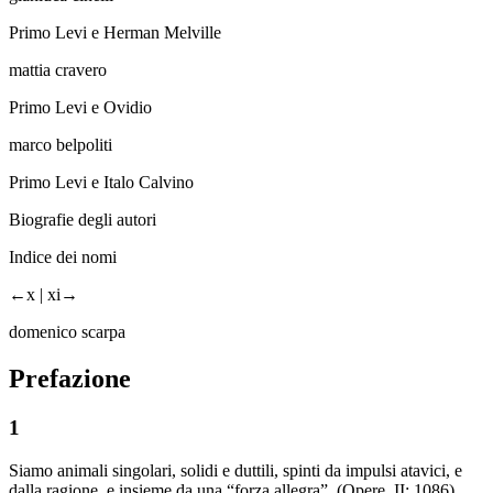
Primo Levi e Herman Melville
mattia cravero
Primo Levi e Ovidio
marco belpoliti
Primo Levi e Italo Calvino
Biografie degli autori
Indice dei nomi
←x |
xi→
domenico scarpa
Prefazione
1
Siamo animali singolari, solidi e duttili, spinti da impulsi atavici, e
dalla ragione, e insieme da una “forza allegra”. (
Opere
, II: 1086)