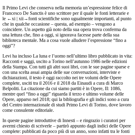
Il Primo Levi che conserva nella memoria un’espressione felice di
Francesco De Sanctis è uno scrittore per il quale le fonti letterarie e
le
←xi |
xii→
fonti scientifiche sono ugualmente importanti, al punto
che in qualche occasione – questa, ad esempio – vengono a
coincidere. Un aspetto già noto della sua opera trova conferma da
una lettura che, fino a oggi, si ignorava facesse parte della sua
biblioteca mentale. Ma a cosa vuole alludere l’espressione “fino a
oggi”?
Levi ha incluso
La luna e l’uomo
nell’ultimo libro pubblicato in vita:
Racconti e saggi
, uscito a Torino nell’autunno 1986 nelle edizioni
della
Stampa
. Con tutti gli altri suoi libri, con le sue pagine sparse e
con una scelta assai ampia delle sue conversazioni, interviste e
dichiarazioni, il testo è oggi raccolto nei tre volumi delle
Opere
complete
, usciti tra il 2016 e il 2018 da Einaudi a cura di Marco
Belpoliti. La citazione da cui siamo partiti è in
Opere
, II: 1086,
mentre quel “fino a oggi” riguarda il terzo e ultimo volume delle
Opere
, apparso nel 2018; qui la bibliografia e gli indici sono a cura
del Centro internazionale di studi Primo Levi di Torino, dove lavoro
come consulente editoriale.
In queste pagine introduttive di
Innesti
– e ringrazio i curatori per
avermi chiesto di scriverle – partirò appunto dagli indici delle
Opere
complete
: pubblicati da poco più di un anno, sono infatti tra le fonti