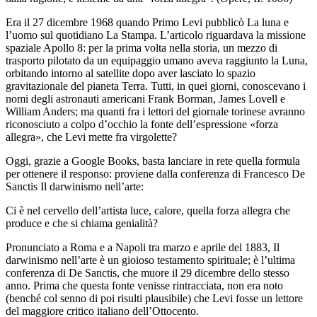
Era il 27 dicembre 1968 quando Primo Levi pubblicò
La luna e
l’uomo
sul quotidiano
La Stampa
. L’articolo riguardava la missione
spaziale Apollo 8: per la prima volta nella storia, un mezzo di
trasporto pilotato da un equipaggio umano aveva raggiunto la Luna,
orbitando intorno al satellite dopo aver lasciato lo spazio
gravitazionale del pianeta Terra. Tutti, in quei giorni, conoscevano i
nomi degli astronauti americani Frank Borman, James Lovell e
William Anders; ma quanti fra i lettori del giornale torinese avranno
riconosciuto a colpo d’occhio la fonte dell’espressione «forza
allegra», che Levi mette fra virgolette?
Oggi, grazie a Google Books, basta lanciare in rete quella formula
per ottenere il responso: proviene dalla conferenza di Francesco De
Sanctis
Il darwinismo nell’arte
:
Ci è nel cervello dell’artista luce, calore, quella forza allegra che
produce e che si chiama genialità?
Pronunciato a Roma e a Napoli tra marzo e aprile del 1883,
Il
darwinismo nell’arte
è un gioioso testamento spirituale; è l’ultima
conferenza di De Sanctis, che muore il 29 dicembre dello stesso
anno. Prima che questa fonte venisse rintracciata, non era noto
(benché col senno di poi risulti plausibile) che Levi fosse un lettore
del maggiore critico italiano dell’Ottocento.