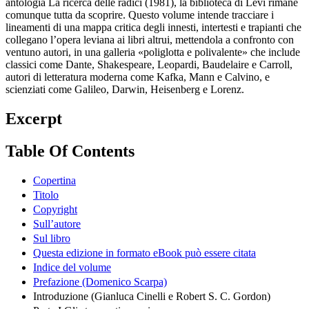
antologia La ricerca delle radici (1981), la biblioteca di Levi rimane
comunque tutta da scoprire. Questo volume intende tracciare i
lineamenti di una mappa critica degli innesti, intertesti e trapianti che
collegano l’opera leviana ai libri altrui, mettendola a confronto con
ventuno autori, in una galleria «poliglotta e polivalente» che include
classici come Dante, Shakespeare, Leopardi, Baudelaire e Carroll,
autori di letteratura moderna come Kafka, Mann e Calvino, e
scienziati come Galileo, Darwin, Heisenberg e Lorenz.
Excerpt
Table Of Contents
Copertina
Titolo
Copyright
Sull’autore
Sul libro
Questa edizione in formato eBook può essere citata
Indice del volume
Prefazione (Domenico Scarpa)
Introduzione (Gianluca Cinelli e Robert S. C. Gordon)