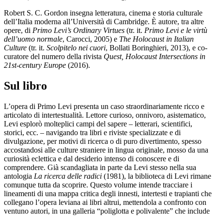
Robert S. C. Gordon insegna letteratura, cinema e storia culturale
dell’Italia moderna all’Università di Cambridge. È autore, tra altre
opere, di
Primo Levi’s Ordinary Virtues
(tr. it.
Primo Levi e le virtù
dell’uomo normale
, Carocci, 2005) e
The Holocaust in Italian
Culture
(tr. it.
Scolpitelo nei cuori
, Bollati Boringhieri, 2013), e co-
curatore del numero della rivista
Quest, Holocaust Intersections in
21st-century Europe
(2016).
Sul libro
L’opera di Primo Levi presenta un caso straordinariamente ricco e
articolato di intertestualità. Lettore curioso, onnivoro, asistematico,
Levi esplorò molteplici campi del sapere – letterari, scientifici,
storici, ecc. – navigando tra libri e riviste specializzate e di
divulgazione, per motivi di ricerca o di puro divertimento, spesso
accostandosi alle culture straniere in lingua originale, mosso da una
curiosità eclettica e dal desiderio intenso di conoscere e di
comprendere. Già scandagliata in parte da Levi stesso nella sua
antologia
La ricerca delle radici
(1981), la biblioteca di Levi rimane
comunque tutta da scoprire. Questo volume intende tracciare i
lineamenti di una mappa critica degli innesti, intertesti e trapianti che
collegano l’opera leviana ai libri altrui, mettendola a confronto con
ventuno autori, in una galleria “poliglotta e polivalente” che include