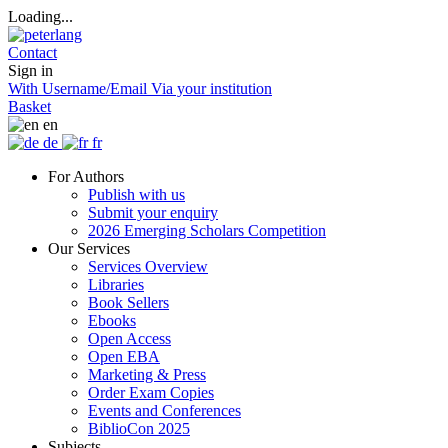
Loading...
Contact
Sign in
With Username/Email
Via your institution
Basket
en
de
fr
For Authors
Publish with us
Submit your enquiry
2026 Emerging Scholars Competition
Our Services
Services Overview
Libraries
Book Sellers
Ebooks
Open Access
Open EBA
Marketing & Press
Order Exam Copies
Events and Conferences
BiblioCon 2025
Subjects