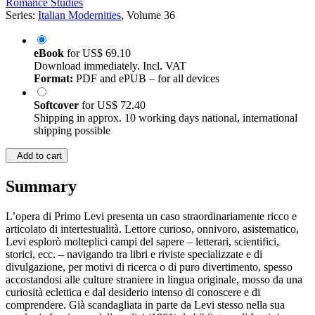
Romance Studies
Series:
Italian Modernities
, Volume 36
eBook
for
US$ 69.10
Download immediately. Incl. VAT
Format:
PDF and ePUB – for all devices
Softcover
for
US$ 72.40
Shipping in approx. 10 working days national, international
shipping possible
Add to cart
Summary
L’opera di Primo Levi presenta un caso straordinariamente ricco e
articolato di intertestualità. Lettore curioso, onnivoro, asistematico,
Levi esplorò molteplici campi del sapere – letterari, scientifici,
storici, ecc. – navigando tra libri e riviste specializzate e di
divulgazione, per motivi di ricerca o di puro divertimento, spesso
accostandosi alle culture straniere in lingua originale, mosso da una
curiosità eclettica e dal desiderio intenso di conoscere e di
comprendere. Già scandagliata in parte da Levi stesso nella sua