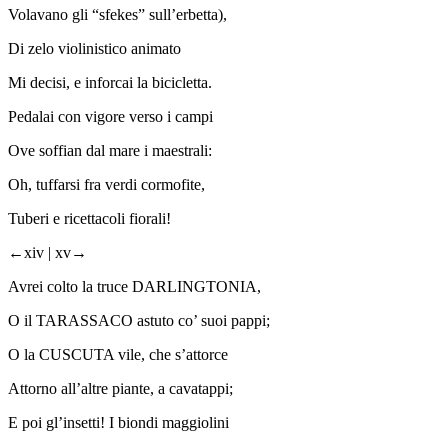
Volavano gli “sfekes” sull’erbetta),
Di zelo violinistico animato
Mi decisi, e inforcai la bicicletta.
Pedalai con vigore verso i campi
Ove soffian dal mare i maestrali:
Oh, tuffarsi fra verdi cormofite,
Tuberi e ricettacoli fiorali!
←xiv |
xv→
Avrei colto la truce DARLINGTONIA,
O il TARASSACO astuto co’ suoi pappi;
O la CUSCUTA vile, che s’attorce
Attorno all’altre piante, a cavatappi;
E poi gl’insetti! I biondi maggiolini