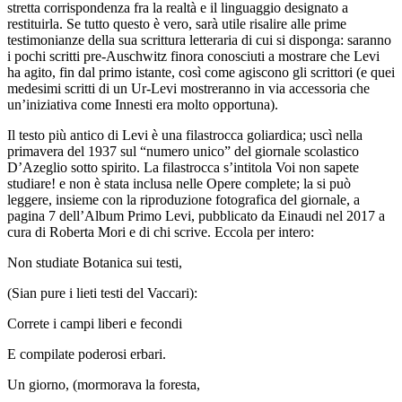
stretta corrispondenza fra la realtà e il linguaggio designato a
restituirla. Se tutto questo è vero, sarà utile risalire alle prime
testimonianze della sua scrittura letteraria di cui si disponga: saranno
i pochi scritti pre-Auschwitz finora conosciuti a mostrare che Levi
ha agito, fin dal primo istante, così come agiscono gli scrittori (e quei
medesimi scritti di un
Ur-Levi
mostreranno in via accessoria che
un’iniziativa come
Innesti
era molto opportuna).
Il testo più antico di Levi è una filastrocca goliardica; uscì nella
primavera del 1937 sul “numero unico” del giornale scolastico
D’Azeglio sotto spirito
. La filastrocca s’intitola
Voi non sapete
studiare!
e non è stata inclusa nelle
Opere complete
; la si può
leggere, insieme con la riproduzione fotografica del giornale, a
pagina 7 dell’
Album Primo Levi
, pubblicato da Einaudi nel 2017 a
cura di Roberta Mori e di chi scrive. Eccola per intero:
Non studiate Botanica sui testi,
(Sian pure i lieti testi del Vaccari):
Correte i campi liberi e fecondi
E compilate poderosi erbari.
Un giorno, (mormorava la foresta,