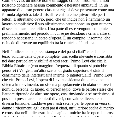
Com’è ovvio, un indice non è un saggio critico; i suoi lemmi non
possono contenere nessun commento e nessuna ambiguità: in un
apparato di questo genere ciascuna riga si deve presentare come una
formula algebrica, tale da risultare chiara e inequivocabile per i
lettori. È altrettanto ovvio, però, che un indice non è nemmeno un
lavoro compilativo: il suo allestimento presuppone un gran numero
di scelte di carattere critico. Una parte di esse vengono compiute
preliminarmente, nel periodo in cui se ne decidono i criteri, altre si
rendono necessarie in corso d’opera. È un compito, insomma, che
richiede di trovare un equilibrio tra la cautela e l’audacia.
Nell’“Indice delle opere a stampa e dei passi citati” che chiude il
terzo volume delle
Opere complete
, una scelta rilevante è consistita
nel dare particolare visibilità ai testi sacri: Primo Levi che cita la
Bibbia Ebraica
e (con maggiore frequenza di quanto si potrebbe
pensare) i
Vangeli
; un’altra scelta, di grado superiore, è stata il
censimento delle intertestualità interne, o intratestualità: Primo Levi
che cita Primo Levi, l’opera di Levi considerata dunque come un
sistema in movimento, un sistema propriamente
circolatorio
dove i
nomi di persona, di luogo, di personaggio, dove le parole stesse che
l’autore riprende da altre sue opere, così rinviando a sé medesimo, si
possono presentare in contesti diversi, con valore diverso e con
diversa funzione. Laddove per i testi sacri e per le opere in versi si
danno i riferimenti agli esatti passi citati, un’ulteriore scelta di merito
è consistita nell’indicizzare in dettaglio – uniche fra le opere in prosa