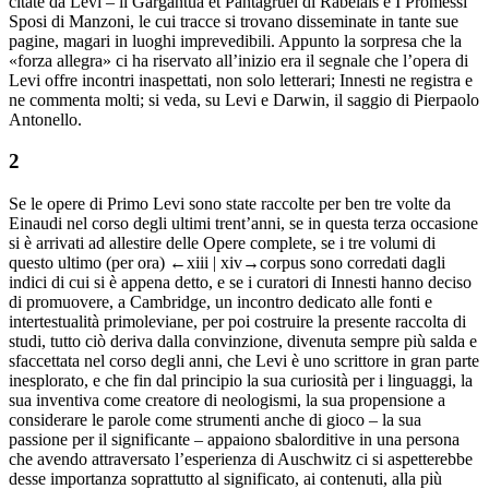
citate da Levi – il
Gargantua et Pantagruel
di Rabelais e
I Promessi
Sposi
di Manzoni, le cui tracce si trovano disseminate in tante sue
pagine, magari in luoghi imprevedibili. Appunto la sorpresa che la
«forza allegra» ci ha riservato all’inizio era il segnale che l’opera di
Levi offre incontri inaspettati, non solo letterari;
Innesti
ne registra e
ne commenta molti; si veda, su Levi e Darwin, il saggio di Pierpaolo
Antonello.
2
Se le opere di Primo Levi sono state raccolte per ben tre volte da
Einaudi nel corso degli ultimi trent’anni, se in questa terza occasione
si è arrivati ad allestire delle
Opere complete
, se i tre volumi di
questo ultimo (per ora)
←xiii |
xiv→
corpus
sono corredati dagli
indici di cui si è appena detto, e se i curatori di
Innesti
hanno deciso
di promuovere, a Cambridge, un incontro dedicato alle fonti e
intertestualità primoleviane, per poi costruire la presente raccolta di
studi, tutto ciò deriva dalla convinzione, divenuta sempre più salda e
sfaccettata nel corso degli anni, che Levi è uno scrittore in gran parte
inesplorato, e che fin dal principio la sua curiosità per i linguaggi, la
sua inventiva come creatore di neologismi, la sua propensione a
considerare le parole come strumenti anche di gioco – la sua
passione per il
significante
– appaiono sbalorditive in una persona
che avendo attraversato l’esperienza di Auschwitz ci si aspetterebbe
desse importanza soprattutto al
significato
, ai contenuti, alla più