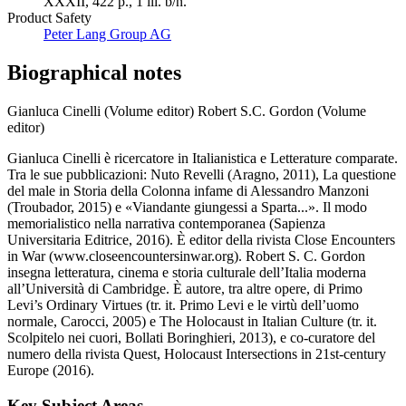
XXXII, 422 p., 1 ill. b/n.
Product Safety
Peter Lang Group AG
Biographical notes
Gianluca Cinelli (Volume editor)
Robert S.C. Gordon (Volume
editor)
Gianluca Cinelli è ricercatore in Italianistica e Letterature comparate.
Tra le sue pubblicazioni: Nuto Revelli (Aragno, 2011), La questione
del male in Storia della Colonna infame di Alessandro Manzoni
(Troubador, 2015) e «Viandante giungessi a Sparta...». Il modo
memorialistico nella narrativa contemporanea (Sapienza
Universitaria Editrice, 2016). È editor della rivista Close Encounters
in War (www.closeencountersinwar.org). Robert S. C. Gordon
insegna letteratura, cinema e storia culturale dell’Italia moderna
all’Università di Cambridge. È autore, tra altre opere, di Primo
Levi’s Ordinary Virtues (tr. it. Primo Levi e le virtù dell’uomo
normale, Carocci, 2005) e The Holocaust in Italian Culture (tr. it.
Scolpitelo nei cuori, Bollati Boringhieri, 2013), e co-curatore del
numero della rivista Quest, Holocaust Intersections in 21st-century
Europe (2016).
Key Subject Areas