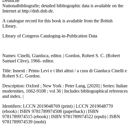
Deutsche
Nationalbibliografie; detailed bibliographic data is available on the
Internet at
http://dnb.dnb.de
.
A catalogue record for this book is available from the British
Library.
Library of Congress Cataloging-in-Publication Data
Names: Cinelli, Gianluca, editor. | Gordon, Robert S. C. (Robert
Samuel Clive), 1966- editor.
Title: Innesti : Primo Levi e i libri altrui / a cura di Gianluca Cinelli e
Robert S.C. Gordon.
Description: Oxford ; New York : Peter Lang, [2020] | Series: Italian
modernities, 1662-9108 ; vol 36 | Includes bibliographical references
and index. |
Identifiers: LCCN 2019048769 (print) | LCCN 2019048770
(ebook) | ISBN 9781789974508 (paperback) | ISBN
9781789974515 (ebook) | ISBN 9781789974522 (epub) | ISBN
9781789974539 (mobi)