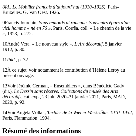
8
Id.
,
Le Mobilier français d’aujourd’hui (1910–1925)
, Paris-
Bruxelles, G. Van Oest, 1926.
9
Francis Jourdain,
Sans remords ni rancune. Souvenirs épars d’un
vieil homme « né en 76 »
, Paris, Corrêa, coll. « Le chemin de la vie
», 1953, p. 272.
10
André Vera, « Le nouveau style »,
L’Art décoratif
, 5 janvier
1912, p. 30.
11
Ibid.
, p. 32.
12
À ce sujet, voir notamment la contribution d’Hélène Leroy au
présent ouvrage.
13
Voir Jérémie Cerman, « Ensembliers », dans Bénédicte Gady
(dir.),
Le Dessin sans réserve. Collections du musée des Arts
décoratifs
, cat. exp., 23 juin 2020–31 janvier 2021, Paris, MAD,
2020, p. 92.
14
Voir Angela Völker,
Textiles de la Wiener Werkstätte. 1910–1932
,
Paris, Flammarion, 1994.
Résumé des informations