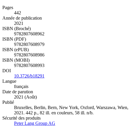
Pages
442
Année de publication
2021
ISBN (Broché)
9782807608962
ISBN (PDF)
9782807608979
ISBN (ePUB)
9782807608986
ISBN (MOBI)
9782807608993
DOI
10.3726/b18291
Langue
français
Date de parution
2021 (Août)
Publié
Bruxelles, Berlin, Bern, New York, Oxford, Warszawa, Wien,
2021. 442 p., 82 ill. en couleurs, 58 ill. n/b.
Sécurité des produits
Peter Lang Group AG