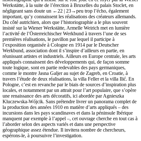
Werkstätte, à la suite de l’érection à Bruxelles du palais Stoclet, en
négligeant sans doute un
←22 | 23→
peu trop l’écho, également
important, qu’y connaissent les réalisations des créateurs allemands.
Du côté autrichien, alors que l’historiographie a le plus souvent
insisté sur la Wiener Werkstätte, Armelle Weirich met en lumière
l’activité de l’Österreichischer Werkbund à travers l’une de ses
premières réalisations, le pavillon par lequel il participe à
l’exposition organisée à Cologne en 1914 par le Deutscher
Werkbund, association dont il s’inspire d’ailleurs en partie, en
réunissant artistes et industriels. Ailleurs en Europe centrale, les arts
appliqués connaissent des développements qui, de façon somme
toute logique, sont en partie redevables des pays germaniques,
comme le montre Jasna Galjer au sujet de Zagreb, en Croatie, à
travers l’étude de deux réalisations, la villa Feller et la villa Ilić. En
Pologne, c’est en revanche par le biais de sources d’inspiration plus
locales, et notamment par un attrait pour l’art populaire, que s’opère
une renaissance des arts décoratifs, ici abordée par Agnieszka
Kluczewska-Wójcik. Sans prétendre livrer un panorama complet de
la production des années 1910 en matière d’arts appliqués – des
incursions dans les pays scandinaves et dans la péninsule Ibérique
manquent par exemple à l’appel –, cet ouvrage cherche en tout cas à
l’aborder selon des aspects variés et dans une perspective
géographique assez étendue. Il invitera nombre de chercheurs,
espérons-le, à poursuivre l’investigation.