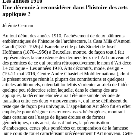
Les années 1910
Une décennie à reconsidérer dans l’histoire des arts
appliqués ?
Jérémie
Cerman
Au tout début des années 1910, l’achèvement de deux bâtiments
emblématiques de l’histoire de l’architecture, la Casa Milà d’Antoni
Gaudí (1852–1926) à Barcelone et le palais Stoclet de Josef
Hoffmann (1870–1956) à Bruxelles, montre, de façon tout à fait
représentative, la coexistence des derniers feux de l’Art nouveau et
des prémices de ce qui prendra rétrospectivement le nom d’Art déco.
Le colloque « Les années 1910. Arts décoratifs, mode, design »
(19–21 mai 2016, Centre André Chastel et Mobilier national), dont
le présent ouvrage réunit la plupart des contributions et quelques
articles additionnels, entendait toutefois s’orienter au-delà de l’idée
quelque peu réductrice selon laquelle, dans le champ des arts
appliqués, la décennie étudiée aurait été une simple période de
transition entre ces deux « mouvements », qui ne se définissent du
reste que de façon peu univoque. L’appellation Art déco fut en effet
employée pour désigner des œuvres assez hétérogènes, montrant
dans certains cas l’usage de lignes droites et de formes
géométriques, mais aussi, dans d’autres, la pérennisation
d’arabesques, certes plus pondérées en comparaison de la fameuse
ligne coup de fouet caractérisant précédemment l’Art nouveau. Cette