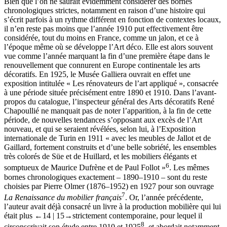
Bien que l’on ne saurait évidemment considérer des bornes
chronologiques strictes, notamment en raison d’une histoire qui
s’écrit parfois à un rythme différent en fonction de contextes locaux,
il n’en reste pas moins que l’année 1910 put effectivement être
considérée, tout du moins en France, comme un jalon, et ce à
l’époque même où se développe l’Art déco. Elle est alors souvent
vue comme l’année marquant la fin d’une première étape dans le
renouvellement que connurent en Europe continentale les arts
décoratifs. En 1925, le Musée Galliera ouvrait en effet une
exposition intitulée « Les rénovateurs de l’art appliqué », consacrée
à une période située précisément entre 1890 et 1910. Dans l’avant-
propos du catalogue, l’inspecteur général des Arts décoratifs René
Chapoullié ne manquait pas de noter l’apparition, à la fin de cette
période, de nouvelles tendances s’opposant aux excès de l’Art
nouveau, et qui se seraient révélées, selon lui, à l’Exposition
internationale de Turin en 1911 « avec les meubles de Jallot et de
Gaillard, fortement construits et d’une belle sobriété, les ensembles
très colorés de Süe et de Huillard, et les mobiliers élégants et
6
somptueux de Maurice Dufrène et de Paul Follot »
. Les mêmes
bornes chronologiques exactement – 1890–1910 – sont du reste
choisies par Pierre Olmer (1876–1952) en 1927 pour son ouvrage
7
La Renaissance du mobilier français
. Or, l’année précédente,
l’auteur avait déjà consacré un livre à la production mobilière qui lui
était plus
←14 | 15→
strictement contemporaine, pour lequel il
8
circonscrivait son étude entre 1910 et 1925
, et abordait notamment