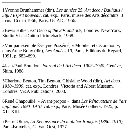
1
Yvonne Brunhammer (dir.),
Les années 25. Art deco / Bauhaus /
Stijl / Esprit nouveau
, cat. exp., Paris, musée des Arts décoratifs, 3
mars–16 mai 1966, Paris, UCAD, 1966.
2
Bevis Hillier,
Art Deco of the 20s and 30s
, Londres–New York,
Studio Vista-Dutton Pictureback, 1968.
3
Voir par exemple Évelyne Possémé, « Mobilier et décoration »,
dans Anne Bony (dir.),
Les Années 10
, Paris, Éditions du Regard,
1991, p. 683–699.
4
Jean-Paul Bouillon,
Journal de l’Art déco. 1903–1940
, Genève,
Skira, 1988.
5
Charlotte Benton, Tim Benton, Ghislaine Wood (dir.),
Art deco.
1910–1939
, cat. exp., Londres, Victoria and Albert Museum,
Londres, V&A Publications, 2003.
6
René Chapoullié, « Avant-propos », dans
Les Rénovateurs de l’art
appliqué. 1890–1910
, cat. exp., Paris, Musée Galliera, 1925, p.
XII–XIII.
7
Pierre Olmer,
La Renaissance du mobilier français (1890–1910)
,
Paris-Bruxelles, G. Van Oest, 1927.