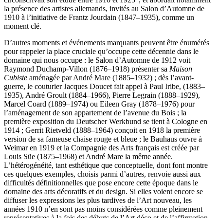
la présence des artistes allemands, invités au Salon d’Automne de
1910 à l’initiative de Frantz Jourdain (1847–1935), comme un
moment clé.
D’autres moments et événements marquants peuvent être énumérés
pour rappeler la place cruciale qu’occupe cette décennie dans le
domaine qui nous occupe : le Salon d’Automne de 1912 voit
Raymond Duchamp-Villon (1876–1918) présenter sa
Maison
Cubiste
aménagée par André Mare (1885–1932) ; dès l’avant-
guerre, le couturier Jacques Doucet fait appel à Paul Iribe, (1883–
1935), André Groult (1884–1966), Pierre Legrain (1888–1929),
Marcel Coard (1889–1974) ou Eileen Gray (1878–1976) pour
l’aménagement de son appartement de l’avenue du Bois ; la
première exposition du Deutscher Werkbund se tient à Cologne en
1914 ; Gerrit Rietveld (1888–1964) conçoit en 1918 la première
version de sa fameuse chaise rouge et bleue ; le Bauhaus ouvre à
Weimar en 1919 et la Compagnie des Arts français est créée par
Louis Süe (1875–1968) et André Mare la même année.
L’hétérogénéité, tant esthétique que conceptuelle, dont font montre
ces quelques exemples, choisis parmi d’autres, renvoie aussi aux
difficultés définitionnelles que pose encore cette époque dans le
domaine des arts décoratifs et du design. Si elles voient encore se
diffuser les expressions les plus tardives de l’Art nouveau, les
années 1910 n’en sont pas moins considérées comme pleinement
représentatives à la fois des débuts de l’Art déco et de l’affirmation