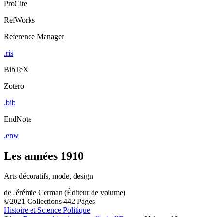
ProCite
RefWorks
Reference Manager
.ris
BibTeX
Zotero
.bib
EndNote
.enw
Les années 1910
Arts décoratifs, mode, design
de
Jérémie Cerman (Éditeur de volume)
©2021
Collections
442 Pages
Histoire et Science Politique