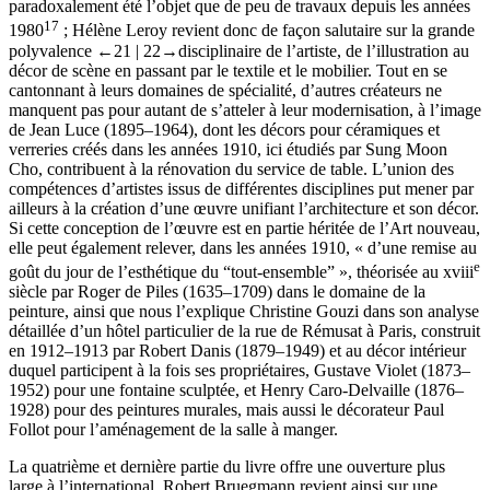
paradoxalement été l’objet que de peu de travaux depuis les années
17
1980
; Hélène Leroy revient donc de façon salutaire sur la grande
polyvalence
←21 | 22→
disciplinaire de l’artiste, de l’illustration au
décor de scène en passant par le textile et le mobilier. Tout en se
cantonnant à leurs domaines de spécialité, d’autres créateurs ne
manquent pas pour autant de s’atteler à leur modernisation, à l’image
de Jean Luce (1895–1964), dont les décors pour céramiques et
verreries créés dans les années 1910, ici étudiés par Sung Moon
Cho, contribuent à la rénovation du service de table. L’union des
compétences d’artistes issus de différentes disciplines put mener par
ailleurs à la création d’une œuvre unifiant l’architecture et son décor.
Si cette conception de l’œuvre est en partie héritée de l’Art nouveau,
elle peut également relever, dans les années 1910, « d’une remise au
e
goût du jour de l’esthétique du “tout-ensemble” », théorisée au
xviii
siècle par Roger de Piles (1635–1709) dans le domaine de la
peinture, ainsi que nous l’explique Christine Gouzi dans son analyse
détaillée d’un hôtel particulier de la rue de Rémusat à Paris, construit
en 1912–1913 par Robert Danis (1879–1949) et au décor intérieur
duquel participent à la fois ses propriétaires, Gustave Violet (1873–
1952) pour une fontaine sculptée, et Henry Caro-Delvaille (1876–
1928) pour des peintures murales, mais aussi le décorateur Paul
Follot pour l’aménagement de la salle à manger.
La quatrième et dernière partie du livre offre une ouverture plus
large à l’international. Robert Bruegmann revient ainsi sur une