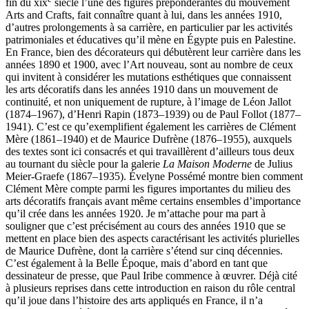
fin du
xix
siècle l’une des figures prépondérantes du mouvement
Arts and Crafts, fait connaître quant à lui, dans les années 1910,
d’autres prolongements à sa carrière, en particulier par les activités
patrimoniales et éducatives qu’il mène en Égypte puis en Palestine.
En France, bien des décorateurs qui débutèrent leur carrière dans les
années 1890 et 1900, avec l’Art nouveau, sont au nombre de ceux
qui invitent à considérer les mutations esthétiques que connaissent
les arts décoratifs dans les années 1910 dans un mouvement de
continuité, et non uniquement de rupture, à l’image de Léon Jallot
(1874–1967), d’Henri Rapin (1873–1939) ou de Paul Follot (1877–
1941). C’est ce qu’exemplifient également les carrières de Clément
Mère (1861–1940) et de Maurice Dufrène (1876–1955), auxquels
des textes sont ici consacrés et qui travaillèrent d’ailleurs tous deux
au tournant du siècle pour la galerie
La Maison Moderne
de Julius
Meier-Graefe (1867–1935). Évelyne Possémé montre bien comment
Clément Mère compte parmi les figures importantes du milieu des
arts décoratifs français avant même certains ensembles d’importance
qu’il crée dans les années 1920. Je m’attache pour ma part à
souligner que c’est précisément au cours des années 1910 que se
mettent en place bien des aspects caractérisant les activités plurielles
de Maurice Dufrène, dont la carrière s’étend sur cinq décennies.
C’est également à la Belle Époque, mais d’abord en tant que
dessinateur de presse, que Paul Iribe commence à œuvrer. Déjà cité
à plusieurs reprises dans cette introduction en raison du rôle central
qu’il joue dans l’histoire des arts appliqués en France, il n’a