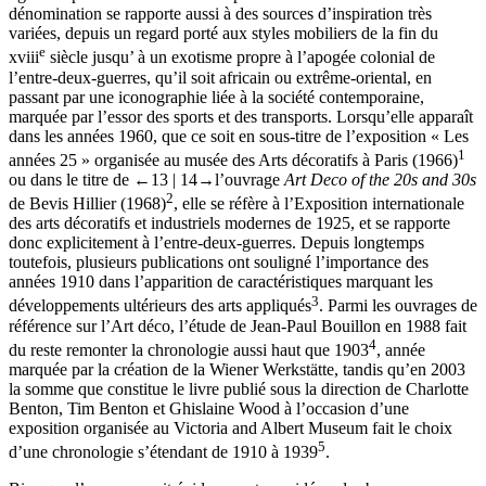
dénomination se rapporte aussi à des sources d’inspiration très
variées, depuis un regard porté aux styles mobiliers de la fin du
e
xviii
siècle jusqu’ à un exotisme propre à l’apogée colonial de
l’entre-deux-guerres, qu’il soit africain ou extrême-oriental, en
passant par une iconographie liée à la société contemporaine,
marquée par l’essor des sports et des transports. Lorsqu’elle apparaît
dans les années 1960, que ce soit en sous-titre de l’exposition « Les
1
années 25 » organisée au musée des Arts décoratifs à Paris (1966)
ou dans le titre de
←13 | 14→
l’ouvrage
Art Deco of the 20s and 30s
2
de Bevis Hillier (1968)
, elle se réfère à l’Exposition internationale
des arts décoratifs et industriels modernes de 1925, et se rapporte
donc explicitement à l’entre-deux-guerres. Depuis longtemps
toutefois, plusieurs publications ont souligné l’importance des
années 1910 dans l’apparition de caractéristiques marquant les
3
développements ultérieurs des arts appliqués
. Parmi les ouvrages de
référence sur l’Art déco, l’étude de Jean-Paul Bouillon en 1988 fait
4
du reste remonter la chronologie aussi haut que 1903
, année
marquée par la création de la Wiener Werkstätte, tandis qu’en 2003
la somme que constitue le livre publié sous la direction de Charlotte
Benton, Tim Benton et Ghislaine Wood à l’occasion d’une
exposition organisée au Victoria and Albert Museum fait le choix
5
d’une chronologie s’étendant de 1910 à 1939
.