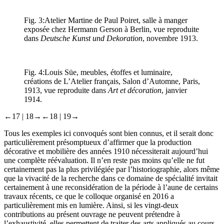
Fig. 3:
Atelier Martine de Paul Poiret, salle à manger
exposée chez Hermann Gerson à Berlin, vue reproduite
dans
Deutsche Kunst und Dekoration
, novembre 1913.
Fig. 4:
Louis Süe, meubles, étoffes et luminaire,
créations de L’Atelier français, Salon d’Automne, Paris,
1913, vue reproduite dans
Art et décoration
, janvier
1914.
←17 | 18→
←18 | 19→
Tous les exemples ici convoqués sont bien connus, et il serait donc
particulièrement présomptueux d’affirmer que la production
décorative et mobilière des années 1910 nécessiterait aujourd’hui
une complète réévaluation. Il n’en reste pas moins qu’elle ne fut
certainement pas la plus privilégiée par l’historiographie, alors même
que la vivacité de la recherche dans ce domaine de spécialité invitait
certainement à une reconsidération de la période à l’aune de certains
travaux récents, ce que le colloque organisé en 2016 a
particulièrement mis en lumière. Ainsi, si les vingt-deux
contributions au présent ouvrage ne peuvent prétendre à
l’exhaustivité, elles permettent de traiter des arts appliqués au cours