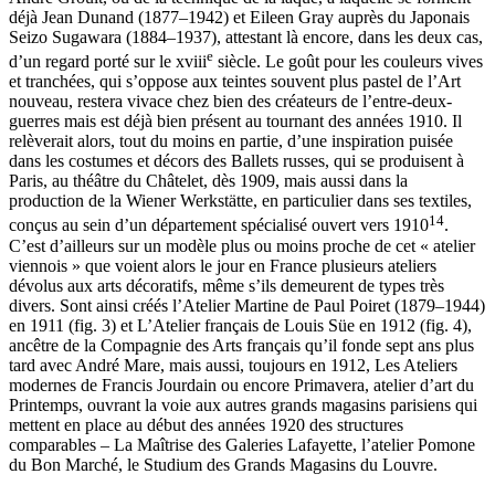
déjà Jean Dunand (1877–1942) et Eileen Gray auprès du Japonais
Seizo Sugawara (1884–1937), attestant là encore, dans les deux cas,
e
d’un regard porté sur le
xviii
siècle. Le goût pour les couleurs vives
et tranchées, qui s’oppose aux teintes souvent plus pastel de l’Art
nouveau, restera vivace chez bien des créateurs de l’entre-deux-
guerres mais est déjà bien présent au tournant des années 1910. Il
relèverait alors, tout du moins en partie, d’une inspiration puisée
dans les costumes et décors des Ballets russes, qui se produisent à
Paris, au théâtre du Châtelet, dès 1909, mais aussi dans la
production de la Wiener Werkstätte, en particulier dans ses textiles,
14
conçus au sein d’un département spécialisé ouvert vers 1910
.
C’est d’ailleurs sur un modèle plus ou moins proche de cet « atelier
viennois » que voient alors le jour en France plusieurs ateliers
dévolus aux arts décoratifs, même s’ils demeurent de types très
divers. Sont ainsi créés l’Atelier Martine de Paul Poiret (1879–1944)
en 1911 (fig. 3) et L’Atelier français de Louis Süe en 1912 (fig. 4),
ancêtre de la Compagnie des Arts français qu’il fonde sept ans plus
tard avec André Mare, mais aussi, toujours en 1912, Les Ateliers
modernes de Francis Jourdain ou encore Primavera, atelier d’art du
Printemps, ouvrant la voie aux autres grands magasins parisiens qui
mettent en place au début des années 1920 des structures
comparables – La Maîtrise des Galeries Lafayette, l’atelier Pomone
du Bon Marché, le Studium des Grands Magasins du Louvre.