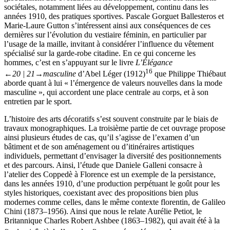
sociétales, notamment liées au développement, continu dans les
années 1910, des pratiques sportives. Pascale Gorguet Ballesteros et
Marie-Laure Gutton s’intéressent ainsi aux conséquences de ces
dernières sur l’évolution du vestiaire féminin, en particulier par
l’usage de la maille, invitant à considérer l’influence du vêtement
spécialisé sur la garde-robe citadine. En ce qui concerne les
hommes, c’est en s’appuyant sur le livre
L’Élégance
16
←20 | 21→
masculine
d’Abel Léger (1912)
que Philippe Thiébaut
aborde quant à lui « l’émergence de valeurs nouvelles dans la mode
masculine », qui accordent une place centrale au corps, et à son
entretien par le sport.
L’histoire des arts décoratifs s’est souvent construite par le biais de
travaux monographiques. La troisième partie de cet ouvrage propose
ainsi plusieurs études de cas, qu’il s’agisse de l’examen d’un
bâtiment et de son aménagement ou d’itinéraires artistiques
individuels, permettant d’envisager la diversité des positionnements
et des parcours. Ainsi, l’étude que Daniele Galleni consacre à
l’atelier des Coppedè à Florence est un exemple de la persistance,
dans les années 1910, d’une production perpétuant le goût pour les
styles historiques, coexistant avec des propositions bien plus
modernes comme celles, dans le même contexte florentin, de Galileo
Chini (1873–1956). Ainsi que nous le relate Aurélie Petiot, le
Britannique Charles Robert Ashbee (1863–1982), qui avait été à la
e