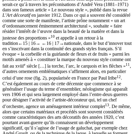
serait-ce qu’à travers les préconisations d’André Vera (1881–1971)
dans son fameux article « Le nouveau style », publié dans la revue
L’Art décoratif
en janvier 1912. Dans ce qui a souvent été considéré
comme une sorte de manifeste, l’artiste prône notamment « un art
d’ordonnancement éminemment architectural », souhaite « faire
résider l’intérêt de l’œuvre dans la beauté de la matière et dans la
10
justesse des proportions »
et appelle à un retour à la
tradition
←15 | 16→
←16 | 17→
nationale, dans le but d’innover tout
en s’inscrivant dans la continuité des grands styles français. S’il
évoque « la corbeille et la guirlande de fleurs et de fruits » parmi les
motifs amenés à « constituer la marque du nouveau style comme ont
e
11
fait au
xviii
siècle […] la torche, l’arc, le carquois et les flèches »
,
d’autres ornements emblématiques s’affirment alors, en particulier
12
celui d’une rose (fig. 2), popularisée en France par Paul Iribe
.
C’est également au cours de cette décennie que commence à se
généraliser l’usage du terme d’ensemblier, néologisme qui apparaît
vers 1906 et qui sera largement employé dans l’entre-deux-guerres
pour désigner l’activité de l’artiste-décorateur qui, tel un chef
13
d’orchestre, agence un aménagement intérieur complet
. De même,
alors que certains matériaux et procédés sont souvent considérés
comme caractéristiques des arts décoratifs des années 1920, c’est
pourtant avant-guerre qu’ils connaissent un développement
significatif, qu’il s’agisse de l’usage de galuchat, par exemple chez
André Groult, ou de la technique de la laque, à laquelle se forment