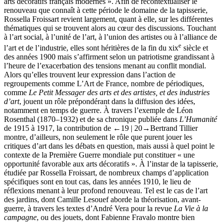
arts décoratifs français modernes ». Afin de recontextualiser le
renouveau que connaît à cette période le domaine de la tapisserie,
Rossella Froissart revient largement, quant à elle, sur les différentes
thématiques qui se trouvent alors au cœur des discussions. Touchant
à l’art social, à l’unité de l’art, à l’union des artistes ou à l’alliance de
e
l’art et de l’industrie, elles sont héritières de la fin du
xix
siècle et
des années 1900 mais s’affirment selon un patriotisme grandissant à
l’heure de l’exacerbation des tensions menant au conflit mondial.
Alors qu’elles trouvent leur expression dans l’action de
regroupements comme L’Art de France, nombre de périodiques,
comme
Le Petit Messager des arts et des artistes, et des industries
d’art
, jouent un rôle prépondérant dans la diffusion des idées,
notamment en temps de guerre. À travers l’exemple de Léon
Rosenthal (1870–1932) et de sa chronique publiée dans
L’Humanité
de 1915 à 1917, la contribution de
←19 | 20→
Bertrand Tillier
montre, d’ailleurs, non seulement le rôle que purent jouer les
critiques d’art dans les débats en question, mais aussi à quel point le
contexte de la Première Guerre mondiale put constituer « une
opportunité favorable aux arts décoratifs ». À l’instar de la tapisserie,
étudiée par Rossella Froissart, de nombreux champs d’application
spécifiques sont en tout cas, dans les années 1910, le lieu de
réflexions menant à leur profond renouveau. Tel est le cas de l’art
des jardins, dont Camille Lesouef aborde la théorisation, avant-
guerre, à travers les textes d’André Vera pour la revue
La Vie à la
campagne
, ou des jouets, dont Fabienne Fravalo montre bien