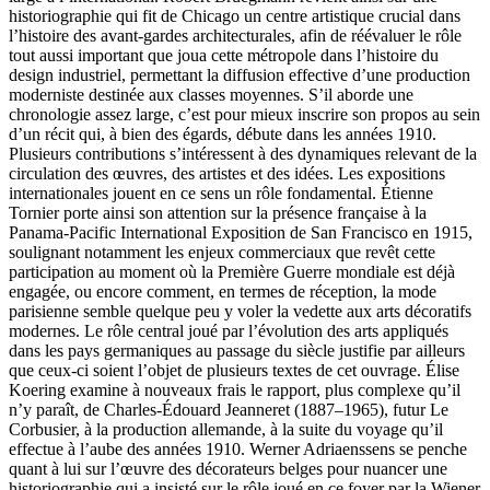
historiographie qui fit de Chicago un centre artistique crucial dans
l’histoire des avant-gardes architecturales, afin de réévaluer le rôle
tout aussi important que joua cette métropole dans l’histoire du
design industriel, permettant la diffusion effective d’une production
moderniste destinée aux classes moyennes. S’il aborde une
chronologie assez large, c’est pour mieux inscrire son propos au sein
d’un récit qui, à bien des égards, débute dans les années 1910.
Plusieurs contributions s’intéressent à des dynamiques relevant de la
circulation des œuvres, des artistes et des idées. Les expositions
internationales jouent en ce sens un rôle fondamental. Étienne
Tornier porte ainsi son attention sur la présence française à la
Panama-Pacific International Exposition de San Francisco en 1915,
soulignant notamment les enjeux commerciaux que revêt cette
participation au moment où la Première Guerre mondiale est déjà
engagée, ou encore comment, en termes de réception, la mode
parisienne semble quelque peu y voler la vedette aux arts décoratifs
modernes. Le rôle central joué par l’évolution des arts appliqués
dans les pays germaniques au passage du siècle justifie par ailleurs
que ceux-ci soient l’objet de plusieurs textes de cet ouvrage. Élise
Koering examine à nouveaux frais le rapport, plus complexe qu’il
n’y paraît, de Charles-Édouard Jeanneret (1887–1965), futur Le
Corbusier, à la production allemande, à la suite du voyage qu’il
effectue à l’aube des années 1910. Werner Adriaenssens se penche
quant à lui sur l’œuvre des décorateurs belges pour nuancer une
historiographie qui a insisté sur le rôle joué en ce foyer par la Wiener