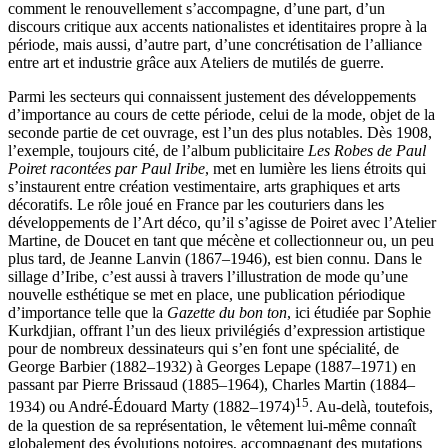
comment le renouvellement s’accompagne, d’une part, d’un
discours critique aux accents nationalistes et identitaires propre à la
période, mais aussi, d’autre part, d’une concrétisation de l’alliance
entre art et industrie grâce aux Ateliers de mutilés de guerre.
Parmi les secteurs qui connaissent justement des développements
d’importance au cours de cette période, celui de la mode, objet de la
seconde partie de cet ouvrage, est l’un des plus notables. Dès 1908,
l’exemple, toujours cité, de l’album publicitaire
Les Robes de Paul
Poiret racontées par Paul Iribe
, met en lumière les liens étroits qui
s’instaurent entre création vestimentaire, arts graphiques et arts
décoratifs. Le rôle joué en France par les couturiers dans les
développements de l’Art déco, qu’il s’agisse de Poiret avec l’Atelier
Martine, de Doucet en tant que mécène et collectionneur ou, un peu
plus tard, de Jeanne Lanvin (1867–1946), est bien connu. Dans le
sillage d’Iribe, c’est aussi à travers l’illustration de mode qu’une
nouvelle esthétique se met en place, une publication périodique
d’importance telle que la
Gazette du bon ton
, ici étudiée par Sophie
Kurkdjian, offrant l’un des lieux privilégiés d’expression artistique
pour de nombreux dessinateurs qui s’en font une spécialité, de
George Barbier (1882–1932) à Georges Lepape (1887–1971) en
passant par Pierre Brissaud (1885–1964), Charles Martin (1884–
15
1934) ou André-Édouard Marty (1882–1974)
. Au-delà, toutefois,
de la question de sa représentation, le vêtement lui-même connaît
globalement des évolutions notoires, accompagnant des mutations