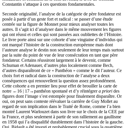
Constantin s’attaque à ces questions fondamentales.
Seconde originalité, l’analyse de la catégorie de père fondateur est
posée à partir d’un geste fort et radical : se passer d’une étude
centrée sur la figure de Monnet pour mieux analyser toutes les
autres. Il s’agit ici d’analyser dans le même mouvement les figures
qui ont réussi et celles qui sont passées aux oubliettes de l’Histoire.
Le livre porte ainsi sur une cohorte d’une vingtaine d’individus qui
ont marqué l’histoire de la construction européenne mais dont
l’auteure analyse le destin non seulement de leur temps mais surtout
par la suite du point de vue de leur consécration en tant que père
fondateur. Certains réussiront largement à le devenir, comme
Schuman et Adenauer, d’autres plus localement comme Bech,
d’autres disparaîtront de ce « Panthéon » comme le dit l’auteur. Ce
choix fort et radical dans la construction de l’analyse a deux
conséquences qui renouvellent la question assez profondément.
Cette cohorte a en premier lieu pour effet de brouiller la carte de
notre
←16 | 17→
panthéon spontané et d’y réintégrer
a priori
des
figures dont l’image s’est estompée pour finalement disparaître. Or
oui, on peut sans conteste réévaluer la carrière de Guy Mollet au
regard de son implication dans le Traité de Rome, comme l’a bien
montré Laurent Warlouzet dans son livre sur le choix de la CEE par
la France, et plus seulement à partir de son ralliement au gaullisme
en 1958 qui l’a disqualifié durablement dans l’histoire de la gauche.
Oui, Bidault a été investi et probablement crucial sous la quatrième