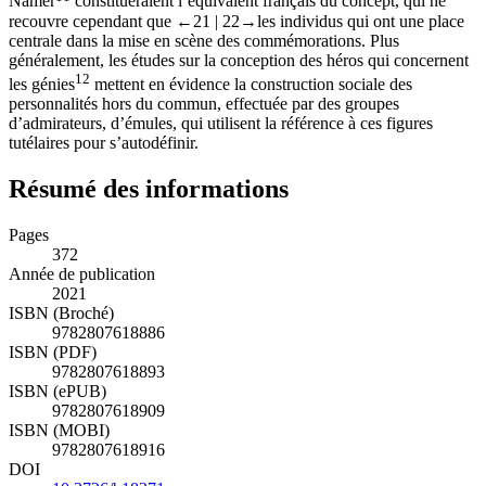
Namer
constitueraient l’équivalent français du concept, qui ne
recouvre cependant que
←21 | 22→
les individus qui ont une place
centrale dans la mise en scène des commémorations. Plus
généralement, les études sur la conception des héros qui concernent
12
les génies
mettent en évidence la construction sociale des
personnalités hors du commun, effectuée par des groupes
d’admirateurs, d’émules, qui utilisent la référence à ces figures
tutélaires pour s’autodéfinir.
Résumé des informations
Pages
372
Année de publication
2021
ISBN (Broché)
9782807618886
ISBN (PDF)
9782807618893
ISBN (ePUB)
9782807618909
ISBN (MOBI)
9782807618916
DOI