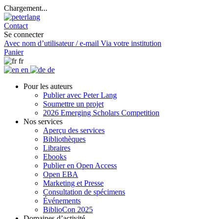
Chargement...
Contact
Se connecter
Avec nom d’utilisateur / e-mail
Via votre institution
Panier
fr
en
de
Pour les auteurs
Publier avec Peter Lang
Soumettre un projet
2026 Emerging Scholars Competition
Nos services
Aperçu des services
Bibliothèques
Libraires
Ebooks
Publier en Open Access
Open EBA
Marketing et Presse
Consultation de spécimens
Événements
BiblioCon 2025
Domaines d’activité