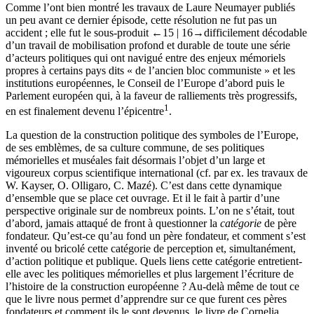
Comme l’ont bien montré les travaux de Laure Neumayer publiés
un peu avant ce dernier épisode, cette résolution ne fut pas un
accident ; elle fut le sous-produit
←15 | 16→
difficilement décodable
d’un travail de mobilisation profond et durable de toute une série
d’acteurs politiques qui ont navigué entre des enjeux mémoriels
propres à certains pays dits « de l’ancien bloc communiste » et les
institutions européennes, le Conseil de l’Europe d’abord puis le
Parlement européen qui, à la faveur de ralliements très progressifs,
1
en est finalement devenu l’épicentre
.
La question de la construction politique des symboles de l’Europe,
de ses emblèmes, de sa culture commune, de ses politiques
mémorielles et muséales fait désormais l’objet d’un large et
vigoureux corpus scientifique international (cf. par ex. les travaux de
W. Kayser, O. Olligaro, C. Mazé). C’est dans cette dynamique
d’ensemble que se place cet ouvrage. Et il le fait à partir d’une
perspective originale sur de nombreux points. L’on ne s’était, tout
d’abord, jamais attaqué de front à questionner la
catégorie
de père
fondateur. Qu’est-ce qu’au fond un père fondateur, et comment s’est
inventé ou bricolé cette catégorie de perception et, simultanément,
d’action politique et publique. Quels liens cette catégorie entretient-
elle avec les politiques mémorielles et plus largement l’écriture de
l’histoire de la construction européenne ? Au-delà même de tout ce
que le livre nous permet d’apprendre sur ce que furent ces pères
fondateurs et comment ils le sont devenus, le livre de Cornelia