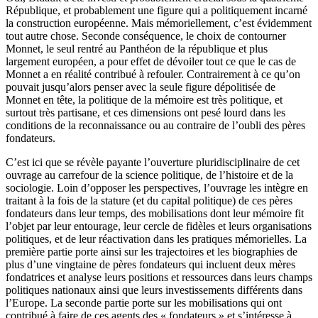
République, et probablement une figure qui a politiquement incarné
la construction européenne. Mais mémoriellement, c’est évidemment
tout autre chose. Seconde conséquence, le choix de contourner
Monnet, le seul rentré au Panthéon de la république et plus
largement européen, a pour effet de dévoiler tout ce que le cas de
Monnet a en réalité contribué à refouler. Contrairement à ce qu’on
pouvait jusqu’alors penser avec la seule figure dépolitisée de
Monnet en tête, la politique de la mémoire est très politique, et
surtout très partisane, et ces dimensions ont pesé lourd dans les
conditions de la reconnaissance ou au contraire de l’oubli des pères
fondateurs.
C’est ici que se révèle payante l’ouverture pluridisciplinaire de cet
ouvrage au carrefour de la science politique, de l’histoire et de la
sociologie. Loin d’opposer les perspectives, l’ouvrage les intègre en
traitant à la fois de la stature (et du capital politique) de ces pères
fondateurs dans leur temps, des mobilisations dont leur mémoire fit
l’objet par leur entourage, leur cercle de fidèles et leurs organisations
politiques, et de leur réactivation dans les pratiques mémorielles. La
première partie porte ainsi sur les trajectoires et les biographies de
plus d’une vingtaine de pères fondateurs qui incluent deux mères
fondatrices et analyse leurs positions et ressources dans leurs champs
politiques nationaux ainsi que leurs investissements différents dans
l’Europe. La seconde partie porte sur les mobilisations qui ont
contribué à faire de ces agents des « fondateurs » et s’intéresse à