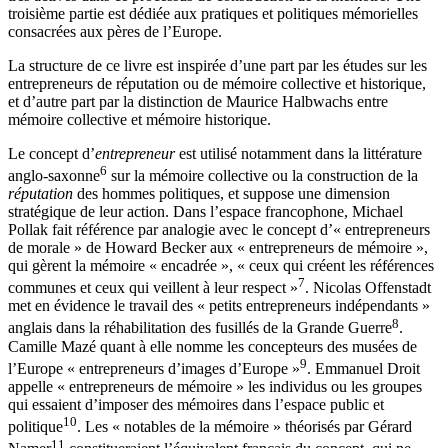
troisième partie est dédiée aux pratiques et politiques mémorielles
consacrées aux pères de l’Europe.
La structure de ce livre est inspirée d’une part par les études sur les
entrepreneurs de réputation ou de mémoire collective et historique,
et d’autre part par la distinction de Maurice Halbwachs entre
mémoire collective et mémoire historique.
Le concept d’
entrepreneur
est utilisé notamment dans la littérature
6
anglo-saxonne
sur la mémoire collective ou la construction de la
réputation
des hommes politiques, et suppose une dimension
stratégique de leur action. Dans l’espace francophone, Michael
Pollak fait référence par analogie avec le concept d’« entrepreneurs
de morale » de Howard Becker aux « entrepreneurs de mémoire »,
qui gèrent la mémoire « encadrée », « ceux qui créent les références
7
communes et ceux qui veillent à leur respect »
. Nicolas Offenstadt
met en évidence le travail des « petits entrepreneurs indépendants »
8
anglais dans la réhabilitation des fusillés de la Grande Guerre
.
Camille Mazé quant à elle nomme les concepteurs des musées de
9
l’Europe « entrepreneurs d’images d’Europe »
. Emmanuel Droit
appelle « entrepreneurs de mémoire » les individus ou les groupes
qui essaient d’imposer des mémoires dans l’espace public et
10
politique
. Les « notables de la mémoire » théorisés par Gérard
11