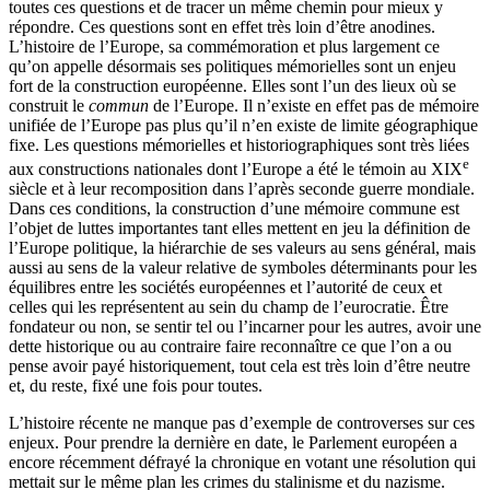
toutes ces questions et de tracer un même chemin pour mieux y
répondre. Ces questions sont en effet très loin d’être anodines.
L’histoire de l’Europe, sa commémoration et plus largement ce
qu’on appelle désormais ses politiques mémorielles sont un enjeu
fort de la construction européenne. Elles sont l’un des lieux où se
construit le
commun
de l’Europe. Il n’existe en effet pas de mémoire
unifiée de l’Europe pas plus qu’il n’en existe de limite géographique
fixe. Les questions mémorielles et historiographiques sont très liées
e
aux constructions nationales dont l’Europe a été le témoin au XIX
siècle et à leur recomposition dans l’après seconde guerre mondiale.
Dans ces conditions, la construction d’une mémoire commune est
l’objet de luttes importantes tant elles mettent en jeu la définition de
l’Europe politique, la hiérarchie de ses valeurs au sens général, mais
aussi au sens de la valeur relative de symboles déterminants pour les
équilibres entre les sociétés européennes et l’autorité de ceux et
celles qui les représentent au sein du champ de l’eurocratie. Être
fondateur ou non, se sentir tel ou l’incarner pour les autres, avoir une
dette historique ou au contraire faire reconnaître ce que l’on a ou
pense avoir payé historiquement, tout cela est très loin d’être neutre
et, du reste, fixé une fois pour toutes.
L’histoire récente ne manque pas d’exemple de controverses sur ces
enjeux. Pour prendre la dernière en date, le Parlement européen a
encore récemment défrayé la chronique en votant une résolution qui
mettait sur le même plan les crimes du stalinisme et du nazisme.