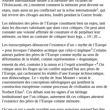
Journée internationale dédiée à la mémoire des victimes de
l’Holocauste, etc.) montrent comment la mémoire peut devenir un
2
enjeu, mais aussi un jeu conflictuel sur la scène internationale
, qui
fait revivre des clivages anciens, fondés pendant la Guerre froide.
Les mémoires des pères de l’Europe constituent bien un enjeu, tant
dans les discours valorisants que dans ceux critiques. On peut ainsi
constater une volonté affirmée de construire et de perpétuer leur
mémoire, ou bien au contraire de critiquer leurs legs.
←19 | 20→
Les eurosceptiques dénoncent l’existence d’un « mythe de l’Europe
3
» pour invoquer l’abandon acritique que celui-ci implique
.Certains
auteurs parlent des pères de l’Europe comme mythe au sens de
déformation de la réalité, comme représentation « dogmatique,
4
ennemi du réel, contraire à la raison et à l’esprit scientifique »
.On
critique ainsi les éloges qu’on confère aujourd’hui aux pères de
l’Europe, qui cacheraient les réalités d’une Europe technocratique,
non démocratique. Le « mythe de Jean Monnet » serait le
couronnement des conceptions idéologiques qui justifient la
construction européenne comme processus de civilisation au sens de
5
Norbert Elias
. Ces débats sont les signes d’un héritage
institutionnel que l’on critique, autrement dit ces critiques attestent
l’existence des pères de l’Europe comme mémoire.
Qu’est-ce qui a rendu possible que nous puissions aujourd’hui dire