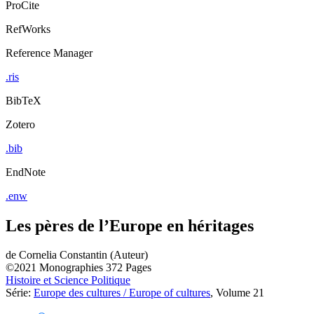
ProCite
RefWorks
Reference Manager
.ris
BibTeX
Zotero
.bib
EndNote
.enw
Les pères de l’Europe en héritages
de
Cornelia Constantin (Auteur)
©2021
Monographies
372 Pages
Histoire et Science Politique
Série:
Europe des cultures / Europe of cultures
, Volume 21