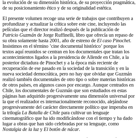
la evolución de su dimensión histórica, de su proyección pragmática,
de su posicionamiento ético y de su originalidad estética.
El presente volumen recoge una serie de trabajos que contribuyen a
profundizar y actualizar la crítica sobre este cine, incluyendo las
películas que el director realizó después de la publicación de
Patricio Guzmán
de Jorge Ruffinelli
, libro que ofrecía un repaso de
su obra solamente hasta 2001, año de estreno de
El caso Pinochet
.
Insistimos en el término ʽcine documental históricoʼ porque los
textos aquí reunidos se centran en los documentales que tratan los
acontecimientos ligados a la presidencia de Allende
en Chile, a la
posterior dictadura de Pinochet
y a la época más reciente de
recuperación de ese pasado en la sociedad de la transición y en la
nueva sociedad democrática, pero no hay que olvidar que Guzmán
realizó también documentales de otro tipo o sobre materias históricas
de otros países, en algunos casos por encargo. Aunque centrados en
Chile, los documentales de Guzmán que son estudiados en estas
páginas han adquirido progresivamente una dimensión universal por
la que el realizador es internacionalmente reconocido, alejándose
progresivamente del carácter directamente político que imperaba en
la trilogía
La Batalla de Chile
para cultivar un lenguaje
cinematográfico que ha ido modificándose con el tiempo y ha dado
lugar a obras que han sido celebradas por su lenguaje, como
Nostalgia de la luz
y
El botón de nácar
.