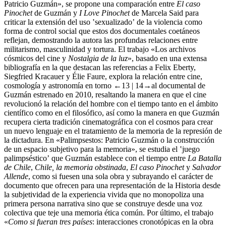
Patricio Guzmán», se propone una comparación entre
El caso
Pinochet
de Guzmán y
I Love Pinochet
de Marcela Said
para
criticar la extensión del uso ʽsexualizadoʼ de la violencia como
forma de control social que estos dos documentales coetáneos
reflejan, demostrando la autora las profundas relaciones entre
militarismo, masculinidad y tortura. El trabajo «Los archivos
cósmicos del cine y
Nostalgia de la luz
», basado en una extensa
bibliografía en la que destacan las referencias a Felix Eberty
,
Siegfried Kracauer
y Élie Faure
, explora la relación entre cine,
cosmología y astronomía en torno
←13 | 14→
al documental de
Guzmán estrenado en 2010, resaltando la manera en que el cine
revolucionó la relación del hombre con el tiempo tanto en el ámbito
científico como en el filosófico, así como la manera en que Guzmán
recupera cierta tradición cinematográfica con el cosmos para crear
un nuevo lenguaje en el tratamiento de la memoria de la represión de
la dictadura. En «Palimpsestos: Patricio Guzmán o la construcción
de un espacio subjetivo para la memoria», se estudia el ʽjuego
palimpsésticoʼ que Guzmán establece con el tiempo entre
La Batalla
de Chile
,
Chile, la memoria obstinada
,
El caso Pinochet
y
Salvador
Allende
, como si fuesen una sola obra y subrayando el carácter de
documento que ofrecen para una representación de la Historia desde
la subjetividad de la experiencia vivida que no monopoliza una
primera persona narrativa sino que se construye desde una voz
colectiva que teje una memoria ética común. Por último, el trabajo
«
Como si fueran tres países
: interacciones cronotópicas en la obra