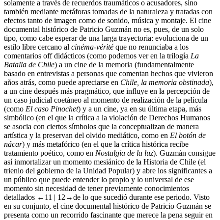
solamente a través de recuerdos traumáticos o acusadores, sino
también mediante metáforas tomadas de la naturaleza y tratadas con
efectos tanto de imagen como de sonido, música y montaje. El cine
documental histórico de Patricio Guzmán no es, pues, de un solo
tipo, como cabe esperar de una larga trayectoria: evoluciona de un
estilo libre cercano al
cinéma-vérité
que no renunciaba a los
comentarios off didácticos (como podemos ver en la trilogía
La
Batalla de Chile
) a un cine de la memoria (fundamentalmente
basado en entrevistas a personas que comentan hechos que vivieron
años atrás, como puede apreciarse en
Chile, la memoria obstinada
),
a un cine después más pragmático, que influye en la percepción de
un caso judicial coetáneo al momento de realización de la película
(como
El caso Pinochet
) y a un cine, ya en su última etapa, más
simbólico (en el que la crítica a la violación de Derechos Humanos
se asocia con ciertos símbolos que la conceptualizan de manera
artística y la preservan del olvido mediático, como en
El botón de
nácar
) y más metafórico (en el que la crítica histórica recibe
tratamiento poético, como en
Nostalgia de la luz
). Guzmán consigue
así inmortalizar un momento mesiánico de la Historia de Chile (el
trienio del gobierno de la Unidad Popular) y abre los significantes a
un público que puede entender lo propio y lo universal de ese
momento sin necesidad de tener previamente conocimientos
detallados
←11 | 12→
de lo que sucedió durante ese periodo. Visto
en su conjunto, el cine documental histórico de Patricio Guzmán se
presenta como un recorrido fascinante que merece la pena seguir en