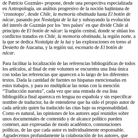
de Patricio Guzmán» propone, desde una perspectiva especializada
en Antropología, un análisis progresivo de la noción bajtiniana de
ʽcronotopoʼ, desde
Chile, la memoria obstinada
hasta
El botón de
nácar
, pasando por
Nostalgia de la luz
y subrayando la evolución
del interés de Guzmán por los ʽtres paísesʼ en que divide Chile al
principio de
El botón de nácar
: la región central, donde se sitúan los
conflictos tratados en
Chile, la memoria obstinada
, la región norte, a
la que se dedica
Nostalgia de la luz
y las exploraciones en torno al
Desierto de Atacama, y la región sur, escenario de
El botón de
nácar
.
Para facilitar la localización de las referencias bibliográficas de todos
los artículos, al final de este volumen se encuentra una lista única
con todas las referencias que aparecen a lo largo de los diferentes
textos. Dada la cantidad de fuentes no hispanas mencionadas en
estos trabajos, y para no multiplicar las notas con la mención
“Traducción nuestra”, cada vez que una entrada de esa lista
bibliográfica final aparezca en lengua no española y sin especificar
nombre de traductor, ha de entenderse que ha sido el propio autor de
cada artículo quien ha traducido las citas bajo su responsabilidad.
Como es natural, las opiniones de los autores aquí reunidos sobre
unos documentales de contenido y de alcance político pueden
contener, aun expresadas de modo académico, connotaciones
políticas, de las que cada autor es individualmente responsable.
Agradecemos profundamente la colaboración de los autores, que