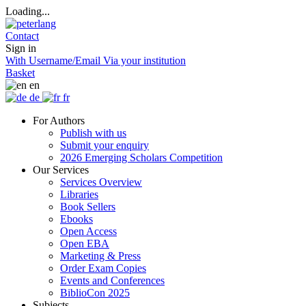
Loading...
Contact
Sign in
With Username/Email
Via your institution
Basket
en
de
fr
For Authors
Publish with us
Submit your enquiry
2026 Emerging Scholars Competition
Our Services
Services Overview
Libraries
Book Sellers
Ebooks
Open Access
Open EBA
Marketing & Press
Order Exam Copies
Events and Conferences
BiblioCon 2025
Subjects