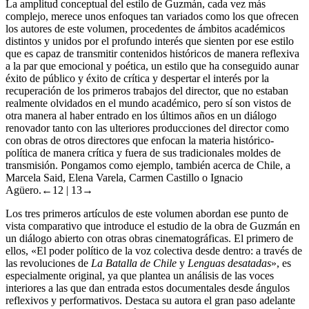
La amplitud conceptual del estilo de Guzmán, cada vez más
complejo, merece unos enfoques tan variados como los que ofrecen
los autores de este volumen, procedentes de ámbitos académicos
distintos y unidos por el profundo interés que sienten por ese estilo
que es capaz de transmitir contenidos históricos de manera reflexiva
a la par que emocional y poética, un estilo que ha conseguido aunar
éxito de público y éxito de crítica y despertar el interés por la
recuperación de los primeros trabajos del director, que no estaban
realmente olvidados en el mundo académico, pero sí son vistos de
otra manera al haber entrado en los últimos años en un diálogo
renovador tanto con las ulteriores producciones del director como
con obras de otros directores que enfocan la materia histórico-
política de manera crítica y fuera de sus tradicionales moldes de
transmisión. Pongamos como ejemplo, también acerca de Chile, a
Marcela Said
, Elena Varela
, Carmen Castillo
o Ignacio
Agüero
.
←12 | 13→
Los tres primeros artículos de este volumen abordan ese punto de
vista comparativo que introduce el estudio de la obra de Guzmán en
un diálogo abierto con otras obras cinematográficas. El primero de
ellos, «El poder político de la voz colectiva desde dentro: a través de
las revoluciones de
La Batalla de Chile
y
Lenguas desatadas
», es
especialmente original, ya que plantea un análisis de las voces
interiores a las que dan entrada estos documentales desde ángulos
reflexivos y performativos. Destaca su autora el gran paso adelante