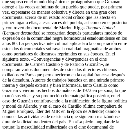
que supuso en el mundo hispánico el protagonismo que Guzmán
otorgó a las voces anónimas de un pueblo que puede, por primera
vez, expresarse de manera colectiva y directa en una gran obra
documental acerca de un estado social crítico que las afecta en
primer lugar a ellas, a esas voces del pueblo, así como en el posterior
y controvertido documental de Marlon Riggs
Tongues Untied
(
Lenguas desatadas
) se recogerían después particulares modos de
expresión de la comunidad negra homosexual estadounidense en los
años 80. La perspectiva intercultural aplicada a la comparación entre
estos dos documentales subraya la cualidad pragmática de ambos
como portadores de discursos reprimidos en sus épocas. En el
siguiente texto, «Convergencias y divergencias en el cine
documental de Carmen Castillo
y de Patricio Guzmán», se
comparan varios documentales de estos dos directores chilenos
exiliados en París que permanecieron en la capital francesa después
de la dictadura. Autores de trabajos basados en una mirada primero
interna y después externa y bien informada, tanto Castillo
como
Guzmán vivieron los hechos dramáticos de 1973 en persona, lo que
marcó sus vidas y su producción cinematográfica posterior, en el
caso de Guzmán contribuyendo a la mitificación de la figura política
y moral de Allende
, y en el caso de Castillo
(última compañera de
Miguel Enríquez, líder del MIR en la época de Allende
) dando a
conocer las actividades de resistencia que siguieron realizándose
durante la dictadura dentro del país. En «La piedra angular de la
tortura: la masculinidad militarizada en el cine documental de