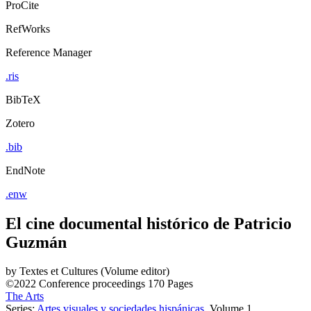
ProCite
RefWorks
Reference Manager
.ris
BibTeX
Zotero
.bib
EndNote
.enw
El cine documental histórico de Patricio
Guzmán
by
Textes et Cultures (Volume editor)
©2022
Conference proceedings
170 Pages
The Arts
Series:
Artes visuales y sociedades hispánicas
, Volume 1