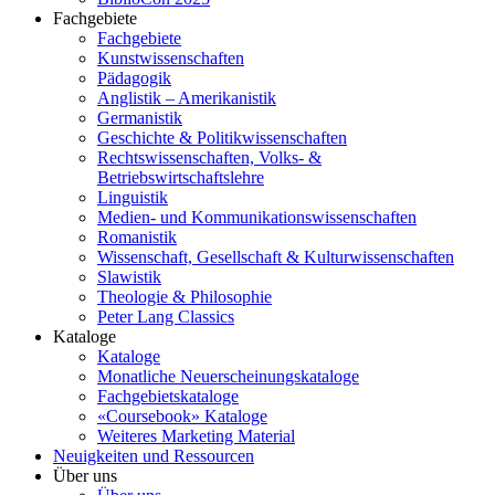
Fachgebiete
Fachgebiete
Kunstwissenschaften
Pädagogik
Anglistik – Amerikanistik
Germanistik
Geschichte & Politikwissenschaften
Rechtswissenschaften, Volks- &
Betriebswirtschaftslehre
Linguistik
Medien- und Kommunikationswissenschaften
Romanistik
Wissenschaft, Gesellschaft & Kulturwissenschaften
Slawistik
Theologie & Philosophie
Peter Lang Classics
Kataloge
Kataloge
Monatliche Neuerscheinungskataloge
Fachgebietskataloge
«Coursebook» Kataloge
Weiteres Marketing Material
Neuigkeiten und Ressourcen
Über uns