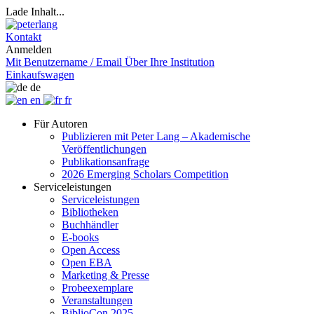
Lade Inhalt...
Kontakt
Anmelden
Mit Benutzername / Email
Über Ihre Institution
Einkaufswagen
de
en
fr
Für Autoren
Publizieren mit Peter Lang – Akademische
Veröffentlichungen
Publikationsanfrage
2026 Emerging Scholars Competition
Serviceleistungen
Serviceleistungen
Bibliotheken
Buchhändler
E-books
Open Access
Open EBA
Marketing & Presse
Probeexemplare
Veranstaltungen
BiblioCon 2025