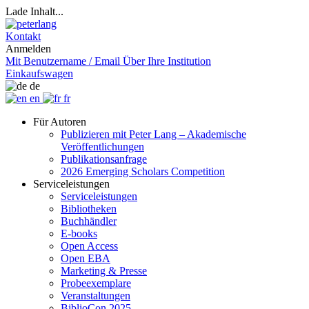
Lade Inhalt...
Kontakt
Anmelden
Mit Benutzername / Email
Über Ihre Institution
Einkaufswagen
de
en
fr
Für Autoren
Publizieren mit Peter Lang – Akademische
Veröffentlichungen
Publikationsanfrage
2026 Emerging Scholars Competition
Serviceleistungen
Serviceleistungen
Bibliotheken
Buchhändler
E-books
Open Access
Open EBA
Marketing & Presse
Probeexemplare
Veranstaltungen
BiblioCon 2025