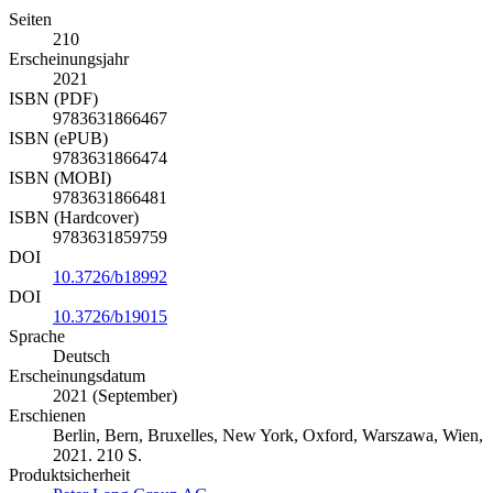
Seiten
210
Erscheinungsjahr
2021
ISBN (PDF)
9783631866467
ISBN (ePUB)
9783631866474
ISBN (MOBI)
9783631866481
ISBN (Hardcover)
9783631859759
DOI
10.3726/b18992
DOI
10.3726/b19015
Sprache
Deutsch
Erscheinungsdatum
2021 (September)
Erschienen
Berlin, Bern, Bruxelles, New York, Oxford, Warszawa, Wien,
2021. 210 S.
Produktsicherheit