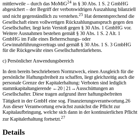
24
mittlerweile – durch das MoMiG
in § 30 Abs. 1 S. 2 GmbHG
abgesichert – der Begriff der verbotswidrigen Auszahlung bilanziell
25
und nicht gegenständlich zu verstehen.
Hat dementsprechend die
Gesellschaft einen vollwertigen Rückzahlungsanspruch gegen den
Gesellschafter, liegt kein Verstoß gegen § 30 Abs. 1 GmbHG vor.
Weitere Ausnahmen bestehen gemäß § 30 Abs. 1 S. 2 Alt. 1
GmbHG im Falle eines Beherrschungs- oder
Gewinnabführungsvertrags und gemäß § 30 Abs. 1 S. 3 GmbHG
für die Rückgewähr eines Gesellschafterdarlehens.
c)
Persönlicher Anwendungsbereich
In dem bereits beschriebenen Normzweck, einen Ausgleich für die
persönliche Haftungsfreiheit zu schaffen, liegt gleichzeitig auch die
personale Grenze der Kapitalerhaltung: Verboten sind lediglich
stammkapitaltangierende
←20 |
21→
Ausschüttungen an
Gesellschafter. Diese tragen aufgrund ihrer haftungsbefreiten
Tätigkeit in der GmbH eine sog. Finanzierungsverantwortung.
26
Aus dieser Verantwortung erwächst zunächst die Pflicht zur
Kapitalaufbringung, welche sich dann in der kontinuierlichen Pflicht
27
zur Kapitalerhaltung fortsetzt.
Details