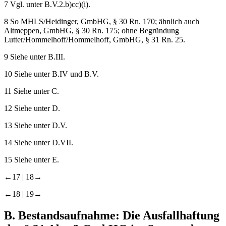
7
Vgl. unter B.V.2.b)cc)(i).
8
So MHLS/
Heidinger
, GmbHG, § 30 Rn. 170; ähnlich auch
Altmeppen
, GmbHG, § 30 Rn. 175; ohne Begründung
Lutter/Hommelhoff/
Hommelhoff
, GmbHG, § 31 Rn. 25.
9
Siehe unter B.III.
10
Siehe unter B.IV und B.V.
11
Siehe unter C.
12
Siehe unter D.
13
Siehe unter D.V.
14
Siehe unter D.VII.
15
Siehe unter E.
←17 |
18→
←18 |
19→
B.
Bestandsaufnahme: Die Ausfallhaftung