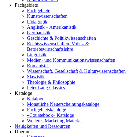
Fachgebiete
Fachgebiete
Kunstwissenschaften
Pädagogik
Anglistik – Amerikanistik
Germanistik
Geschichte & Politikwissenschaften
Rechtswissenschaften, Volks- &
Betriebswirtschaftslehre
Linguistik
Medien- und Kommunikationswissenschaften
Romanistik
Wissenschaft, Gesellschaft & Kulturwissenschaften
Slawistik
Theologie & Philosophie
Peter Lang Classics
Kataloge
Kataloge
Monatliche Neuerscheinungskataloge
Fachgebietskataloge
«Coursebook» Kataloge
Weiteres Marketing Material
Neuigkeiten und Ressourcen
Über uns