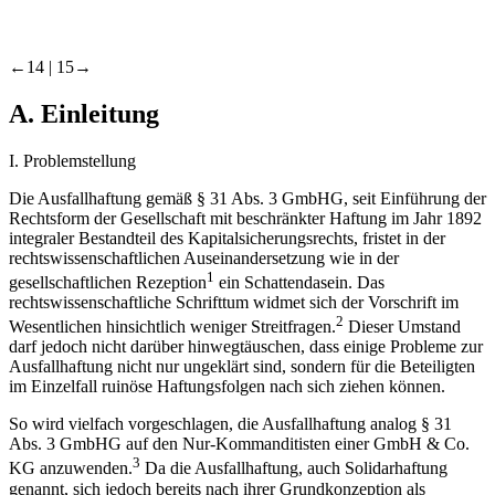
←14 |
15→
A.
Einleitung
I.
Problemstellung
Die Ausfallhaftung gemäß § 31 Abs. 3 GmbHG, seit Einführung der
Rechtsform der Gesellschaft mit beschränkter Haftung im Jahr 1892
integraler Bestandteil des Kapitalsicherungsrechts, fristet in der
rechtswissenschaftlichen Auseinandersetzung wie in der
1
gesellschaftlichen Rezeption
ein Schattendasein. Das
rechtswissenschaftliche Schrifttum widmet sich der Vorschrift im
2
Wesentlichen hinsichtlich weniger Streitfragen.
Dieser Umstand
darf jedoch nicht darüber hinwegtäuschen, dass einige Probleme zur
Ausfallhaftung nicht nur ungeklärt sind, sondern für die Beteiligten
im Einzelfall ruinöse Haftungsfolgen nach sich ziehen können.
So wird vielfach vorgeschlagen, die Ausfallhaftung analog § 31
Abs. 3 GmbHG auf den Nur-Kommanditisten einer GmbH & Co.
3
KG anzuwenden.
Da die Ausfallhaftung, auch Solidarhaftung
genannt, sich jedoch bereits nach ihrer Grundkonzeption als