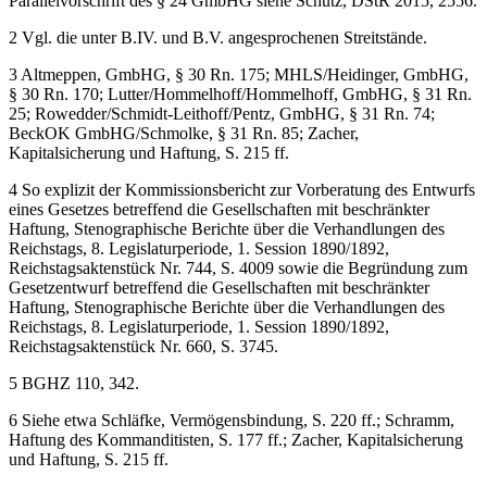
Parallelvorschrift des § 24 GmbHG siehe
Schütz
, DStR 2015, 2556.
2
Vgl. die unter B.IV. und B.V. angesprochenen Streitstände.
3
Altmeppen
, GmbHG, § 30 Rn. 175; MHLS/
Heidinger
, GmbHG,
§ 30 Rn. 170; Lutter/Hommelhoff/
Hommelhoff
, GmbHG, § 31 Rn.
25; Rowedder/Schmidt-Leithoff/
Pentz
, GmbHG, § 31 Rn. 74;
BeckOK GmbHG/
Schmolke
, § 31 Rn. 85;
Zacher,
Kapitalsicherung und Haftung, S. 215 ff.
4
So explizit der Kommissionsbericht zur Vorberatung des Entwurfs
eines Gesetzes betreffend die Gesellschaften mit beschränkter
Haftung, Stenographische Berichte über die Verhandlungen des
Reichstags, 8. Legislaturperiode, 1. Session 1890/1892,
Reichstagsaktenstück Nr. 744, S. 4009 sowie die Begründung zum
Gesetzentwurf betreffend die Gesellschaften mit beschränkter
Haftung, Stenographische Berichte über die Verhandlungen des
Reichstags, 8. Legislaturperiode, 1. Session 1890/1892,
Reichstagsaktenstück Nr. 660, S. 3745.
5
BGHZ 110, 342.
6
Siehe etwa
Schläfke,
Vermögensbindung, S. 220 ff.;
Schramm,
Haftung des Kommanditisten, S. 177 ff.;
Zacher,
Kapitalsicherung
und Haftung, S. 215 ff.