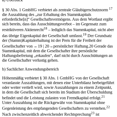
17
§ 30 Abs. 1 GmbHG verbietet als zentrale Gläubigerschutznorm
die Auszahlung des „zur Erhaltung des Stammkapitals
erforderliche[n]“ Gesellschaftsvermögens. Aus dem Wortlaut ergibt
sich bereits, dass das Ausschüttungsverbot – im Gegensatz zum
18
restriktiveren Aktienrecht
– lediglich das Stammkapital, nicht aber
19
das übrige Eigenkapital der Gesellschaft umfasst.
Der Grundsatz
der (Stamm)Kapitalerhaltung ist der Preis für die Freiheit der
Gesellschafter von
←19 |
20→
persönlicher Haftung.
20
Gerade das
Stammkapital, mit dem die Gesellschafter ihre persönliche
Haftungsbefreiung „erkaufen“, darf nicht durch Ausschüttungen an
die Gesellschafter verlustig gehen.
b)
Sachlicher Anwendungsbereich
Höhenmäßig verbietet § 30 Abs. 1 GmbHG von der Gesellschaft
veranlasste Auszahlungen, mit denen eine Unterbilanz herbeigeführt
oder weiter vertieft wird, sowie Auszahlungen zu einem Zeitpunkt,
in dem die Gesellschaft sich bereits im Stadium der Überschuldung
21
befindet und die Leistung zulasten von Fremdkapital erfolgt.
Unter Auszahlung ist die Rückgewähr von Stammkapital ohne
22
Gegenleistung des empfangenden Gesellschafters zu verstehen.
23
Nach zwischenzeitlich abweichender Rechtsprechung
ist