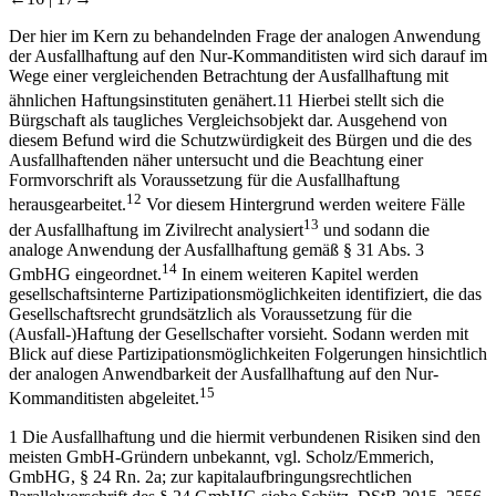
Der hier im Kern zu behandelnden Frage der analogen Anwendung
der Ausfallhaftung auf den Nur-Kommanditisten wird sich darauf im
Wege einer vergleichenden Betrachtung der Ausfallhaftung mit
ähnlichen Haftungsinstituten genähert.
11
Hierbei stellt sich die
Bürgschaft als taugliches Vergleichsobjekt dar. Ausgehend von
diesem Befund wird die Schutzwürdigkeit des Bürgen und die des
Ausfallhaftenden näher untersucht und die Beachtung einer
Formvorschrift als Voraussetzung für die Ausfallhaftung
12
herausgearbeitet.
Vor diesem Hintergrund werden weitere Fälle
13
der Ausfallhaftung im Zivilrecht analysiert
und sodann die
analoge Anwendung der Ausfallhaftung gemäß § 31 Abs. 3
14
GmbHG eingeordnet.
In einem weiteren Kapitel werden
gesellschaftsinterne Partizipationsmöglichkeiten identifiziert, die das
Gesellschaftsrecht grundsätzlich als Voraussetzung für die
(Ausfall-)Haftung der Gesellschafter vorsieht. Sodann werden mit
Blick auf diese Partizipationsmöglichkeiten Folgerungen hinsichtlich
der analogen Anwendbarkeit der Ausfallhaftung auf den Nur-
15
Kommanditisten abgeleitet.
1
Die Ausfallhaftung und die hiermit verbundenen Risiken sind den
meisten GmbH-Gründern unbekannt, vgl. Scholz/
Emmerich
,
GmbHG, § 24 Rn. 2a; zur kapitalaufbringungsrechtlichen