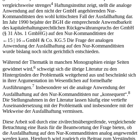
4
vergleichsweise strenges
Haftungsinstitut zeigt, stellt die analoge
Anwendung auf den nicht der GmbH angehörenden Nur-
Kommanditisten den wohl kritischsten Fall der Ausfallhaftung dar.
Im Jahr 1990 bejahte der BGH die entsprechende Anwendbarkeit
des kapitalerhaltungsrechtlichen Rückgewähranspruchs der GmbH
(§ 31 Abs. 1 GmbHG) auf den Nur-Kommanditisten der
←15 |
16→
GmbH & Co. KG.
5
Die Frage der analogen
Anwendung der Ausfallhaftung auf den Nur-Kommanditisten
wurde bislang noch nicht gerichtlich entschieden.
Während der Thematik in manchen Monographien einige Seiten
6
gewidmet wird,
schweigt sich die übrige Literatur zu den
Hintergründen der Problematik weitgehend aus und beschränkt sich
in ihrer Argumentation im Wesentlichen auf formelhafte
7
Ausführungen.
Insbesondere sei die analoge Anwendung der
8
Ausfallhaftung auf den Nur-Kommanditisten nur „konsequent“.
Die Stellungnahmen in der Literatur lassen häufig eine vertiefte
Auseinandersetzung mit der Problematik und insbesondere mit der
Wirkweise der Ausfallhaftung vermissen.
Diese Arbeit soll durch eine zivilrechtsübergreifende, vergleichende
Betrachtung eine Basis für die Beantwortung der Frage bieten, ob
die Ausfallhaftung auf den Nur-Kommanditisten analog angewendet
werden kann. Hierdurch wird zugleich ein Beitrag zum Verständnis