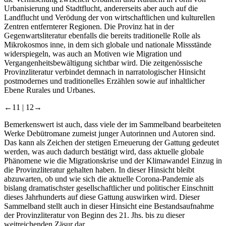
Urbanisierung und Stadtflucht, andererseits aber auch auf die
Landflucht und Verödung der von wirtschaftlichen und kulturellen
Zentren entfernterer Regionen. Die Provinz hat in der
Gegenwartsliteratur ebenfalls die bereits traditionelle Rolle als
Mikrokosmos inne, in dem sich globale und nationale Missstände
widerspiegeln, was auch an Motiven wie Migration und
Vergangenheitsbewältigung sichtbar wird. Die zeitgenössische
Provinzliteratur verbindet demnach in narratologischer Hinsicht
postmodernes und traditionelles Erzählen sowie auf inhaltlicher
Ebene Rurales und Urbanes.
←11 | 12→
Bemerkenswert ist auch, dass viele der im Sammelband bearbeiteten
Werke Debütromane zumeist junger Autorinnen und Autoren sind.
Das kann als Zeichen der stetigen Erneuerung der Gattung gedeutet
werden, was auch dadurch bestätigt wird, dass aktuelle globale
Phänomene wie die Migrationskrise und der Klimawandel Einzug in
die Provinzliteratur gehalten haben. In dieser Hinsicht bleibt
abzuwarten, ob und wie sich die aktuelle Corona-Pandemie als
bislang dramatischster gesellschaftlicher und politischer Einschnitt
dieses Jahrhunderts auf diese Gattung auswirken wird. Dieser
Sammelband stellt auch in dieser Hinsicht eine Bestandsaufnahme
der Provinzliteratur von Beginn des 21. Jhs. bis zu dieser
weitreichenden Zäsur dar.