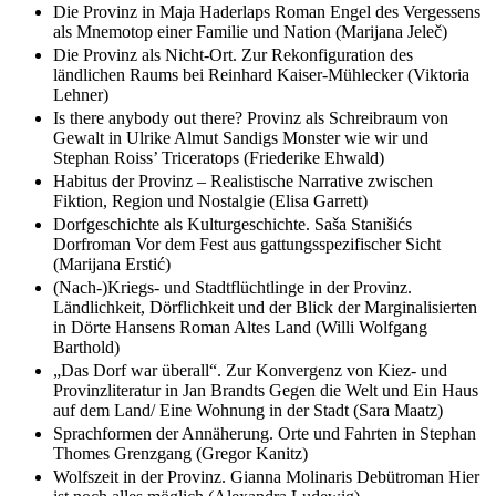
Die Provinz in Maja Haderlaps Roman Engel des Vergessens
als Mnemotop einer Familie und Nation (Marijana Jeleč)
Die Provinz als Nicht-Ort. Zur Rekonfiguration des
ländlichen Raums bei Reinhard Kaiser-Mühlecker (Viktoria
Lehner)
Is there anybody out there? Provinz als Schreibraum von
Gewalt in Ulrike Almut Sandigs Monster wie wir und
Stephan Roiss’ Triceratops (Friederike Ehwald)
Habitus der Provinz – Realistische Narrative zwischen
Fiktion, Region und Nostalgie (Elisa Garrett)
Dorfgeschichte als Kulturgeschichte. Saša Stanišićs
Dorfroman Vor dem Fest aus gattungsspezifischer Sicht
(Marijana Erstić)
(Nach-)Kriegs- und Stadtflüchtlinge in der Provinz.
Ländlichkeit, Dörflichkeit und der Blick der Marginalisierten
in Dörte Hansens Roman Altes Land (Willi Wolfgang
Barthold)
„Das Dorf war überall“. Zur Konvergenz von Kiez- und
Provinzliteratur in Jan Brandts Gegen die Welt und Ein Haus
auf dem Land/ Eine Wohnung in der Stadt (Sara Maatz)
Sprachformen der Annäherung. Orte und Fahrten in Stephan
Thomes Grenzgang (Gregor Kanitz)
Wolfszeit in der Provinz. Gianna Molinaris Debütroman Hier