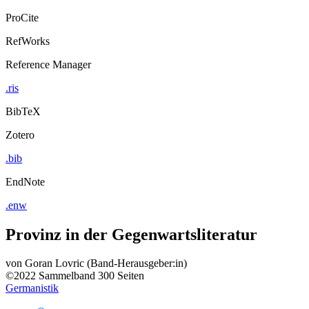
ProCite
RefWorks
Reference Manager
.ris
BibTeX
Zotero
.bib
EndNote
.enw
Provinz in der Gegenwartsliteratur
von
Goran Lovric (Band-Herausgeber:in)
©2022
Sammelband
300 Seiten
Germanistik