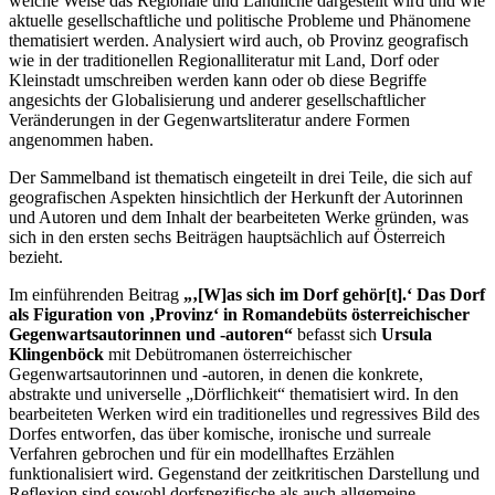
welche Weise das Regionale und Ländliche dargestellt wird und wie
aktuelle gesellschaftliche und politische Probleme und Phänomene
thematisiert werden. Analysiert wird auch, ob Provinz geografisch
wie in der traditionellen Regionalliteratur mit Land, Dorf oder
Kleinstadt umschreiben werden kann oder ob diese Begriffe
angesichts der Globalisierung und anderer gesellschaftlicher
Veränderungen in der Gegenwartsliteratur andere Formen
angenommen haben.
Der Sammelband ist thematisch eingeteilt in drei Teile, die sich auf
geografischen Aspekten hinsichtlich der Herkunft der Autorinnen
und Autoren und dem Inhalt der bearbeiteten Werke gründen, was
sich in den ersten sechs Beiträgen hauptsächlich auf Österreich
bezieht.
Im einführenden Beitrag
„‚[W]‌as sich im Dorf gehör[t].‘ Das Dorf
als Figuration von ‚Provinz‘ in Romandebüts österreichischer
Gegenwartsautorinnen und -autoren“
befasst sich
Ursula
Klingenböck
mit Debütromanen österreichischer
Gegenwartsautorinnen und -autoren, in denen die konkrete,
abstrakte und universelle „Dörflichkeit“ thematisiert wird. In den
bearbeiteten Werken wird ein traditionelles und regressives Bild des
Dorfes entworfen, das über komische, ironische und surreale
Verfahren gebrochen und für ein modellhaftes Erzählen
funktionalisiert wird. Gegenstand der zeitkritischen Darstellung und
Reflexion sind sowohl dorfspezifische als auch allgemeine