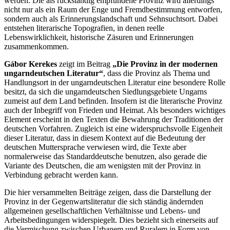
werden. Die als rückständig empfundene Provinz wird allerdings
nicht nur als ein Raum der Enge und Fremdbestimmung entworfen,
sondern auch als Erinnerungslandschaft und Sehnsuchtsort. Dabei
entstehen literarische Topografien, in denen reelle
Lebenswirklichkeit, historische Zäsuren und Erinnerungen
zusammenkommen.
Gábor Kerekes
zeigt im Beitrag
„Die Provinz in der modernen
ungarndeutschen Literatur“
, dass die Provinz als Thema und
Handlungsort in der ungarndeutschen Literatur eine besondere Rolle
besitzt, da sich die ungarndeutschen Siedlungsgebiete Ungarns
zumeist auf dem Land befinden. Insofern ist die literarische Provinz
auch der Inbegriff von Frieden und Heimat. Als besonders wichtiges
Element erscheint in den Texten die Bewahrung der Traditionen der
deutschen Vorfahren. Zugleich ist eine widerspruchsvolle Eigenheit
dieser Literatur, dass in diesem Kontext auf die Bedeutung der
deutschen Muttersprache verwiesen wird, die Texte aber
normalerweise das Standarddeutsche benutzen, also gerade die
Variante des Deutschen, die am wenigsten mit der Provinz in
Verbindung gebracht werden kann.
Die hier versammelten Beiträge zeigen, dass die Darstellung der
Provinz in der Gegenwartsliteratur die sich ständig ändernden
allgemeinen gesellschaftlichen Verhältnisse und Lebens- und
Arbeitsbedingungen widerspiegelt. Dies bezieht sich einerseits auf
die Vermischung zwischen Urbanem und Ruralem in Form von