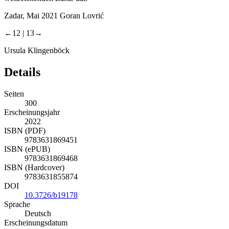
Zadar, Mai 2021 Goran Lovrić
←12 | 13→
Ursula Klingenböck
Details
Seiten
300
Erscheinungsjahr
2022
ISBN (PDF)
9783631869451
ISBN (ePUB)
9783631869468
ISBN (Hardcover)
9783631855874
DOI
10.3726/b19178
Sprache
Deutsch
Erscheinungsdatum