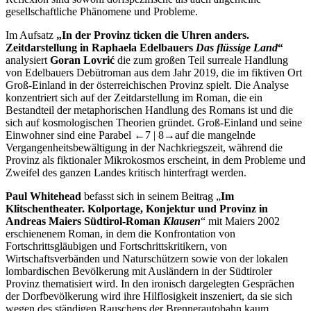
gesellschaftliche Phänomene und Probleme.
Im Aufsatz
„In der Provinz ticken die Uhren anders.
Zeitdarstellung in Raphaela Edelbauers
Das flüssige Land
“
analysiert
Goran Lovrić
die zum großen Teil surreale Handlung
von Edelbauers Debütroman aus dem Jahr 2019, die im fiktiven Ort
Groß-Einland in der österreichischen Provinz spielt. Die Analyse
konzentriert sich auf der Zeitdarstellung im Roman, die ein
Bestandteil der metaphorischen Handlung des Romans ist und die
sich auf kosmologischen Theorien gründet. Groß-Einland und seine
Einwohner sind eine Parabel
←7 | 8→
auf die mangelnde
Vergangenheitsbewältigung in der Nachkriegszeit, während die
Provinz als fiktionaler Mikrokosmos erscheint, in dem Probleme und
Zweifel des ganzen Landes kritisch hinterfragt werden.
Paul Whitehead
befasst sich in seinem Beitrag „
Im
Klitschentheater. Kolportage, Konjektur und Provinz in
Andreas Maiers Südtirol-Roman
Klausen
“ mit Maiers 2002
erschienenem Roman, in dem die Konfrontation von
Fortschrittsgläubigen und Fortschrittskritikern, von
Wirtschaftsverbänden und Naturschützern sowie von der lokalen
lombardischen Bevölkerung mit Ausländern in der Südtiroler
Provinz thematisiert wird. In den ironisch dargelegten Gesprächen
der Dorfbevölkerung wird ihre Hilflosigkeit inszeniert, da sie sich
wegen des ständigen Rauschens der Brennerautobahn kaum