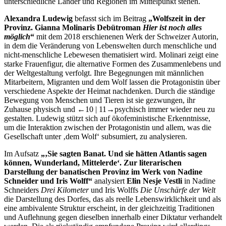
unterschiedliche Länder und Regionen im Mittelpunkt stehen.
Alexandra Ludewig
befasst sich im Beitrag
„Wolfszeit in der
Provinz. Gianna Molinaris Debütroman
Hier ist noch alles
möglich
“
mit dem 2018 erschienenen Werk der Schweizer Autorin,
in dem die Veränderung von Lebenswelten durch menschliche und
nicht-menschliche Lebewesen thematisiert wird. Molinari zeigt eine
starke Frauenfigur, die alternative Formen des Zusammenlebens und
der Weltgestaltung verfolgt. Ihre Begegnungen mit männlichen
Mitarbeitern, Migranten und dem Wolf lassen die Protagonistin über
verschiedene Aspekte der Heimat nachdenken. Durch die ständige
Bewegung von Menschen und Tieren ist sie gezwungen, ihr
Zuhause physisch und
←10 | 11→
psychisch immer wieder neu zu
gestalten. Ludewig stützt sich auf ökofeministische Erkenntnisse,
um die Interaktion zwischen der Protagonistin und allem, was die
Gesellschaft unter ‚dem Wolf‘ subsumiert, zu analysieren.
Im Aufsatz
„‚Sie sagten Banat. Und sie hätten Atlantis sagen
können, Wunderland, Mittelerde‘. Zur literarischen
Darstellung der banatischen Provinz im Werk von Nadine
Schneider und Iris Wolff“
analysiert
Elin Nesje Vestli
in Nadine
Schneiders
Drei Kilometer
und Iris Wolffs
Die Unschärfe der Welt
die Darstellung des Dorfes, das als reelle Lebenswirklichkeit und als
eine ambivalente Struktur erscheint, in der gleichzeitig Traditionen
und Auflehnung gegen dieselben innerhalb einer Diktatur verhandelt