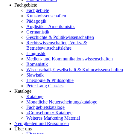
Fachgebiete
Fachgebiete
Kunstwissenschaften
Pädagogik
Anglistik – Amerikanistik
Germanistik
Geschichte & Politikwissenschaften
Rechtswissenschaften, Volks- &
Betriebswirtschaftslehre
Linguistik
Medien- und Kommunikationswissenschaften
Romanistik
Wissenschaft, Gesellschaft & Kulturwissenschaften
Slawistik
Theologie & Philosophie
Peter Lang Classics
Kataloge
Kataloge
Monatliche Neuerscheinungskataloge
Fachgebietskataloge
«Coursebook» Kataloge
Weiteres Marketing Material
Neuigkeiten und Ressourcen
Über uns