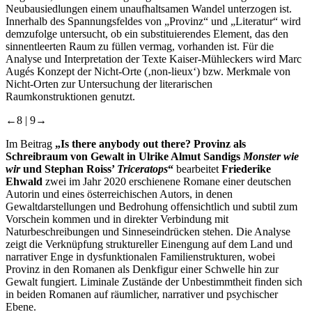
Neubausiedlungen einem unaufhaltsamen Wandel unterzogen ist.
Innerhalb des Spannungsfeldes von „Provinz“ und „Literatur“ wird
demzufolge untersucht, ob ein substituierendes Element, das den
sinnentleerten Raum zu füllen vermag, vorhanden ist. Für die
Analyse und Interpretation der Texte Kaiser-Mühleckers wird Marc
Augés Konzept der Nicht-Orte (‚non-lieux‘) bzw. Merkmale von
Nicht-Orten zur Untersuchung der literarischen
Raumkonstruktionen genutzt.
←8 | 9→
Im Beitrag
„Is there anybody out there? Provinz als
Schreibraum von Gewalt in Ulrike Almut Sandigs
Monster wie
wir
und Stephan Roiss’
Triceratops
“
bearbeitet
Friederike
Ehwald
zwei im Jahr 2020 erschienene Romane einer deutschen
Autorin und eines österreichischen Autors, in denen
Gewaltdarstellungen und Bedrohung offensichtlich und subtil zum
Vorschein kommen und in direkter Verbindung mit
Naturbeschreibungen und Sinneseindrücken stehen. Die Analyse
zeigt die Verknüpfung struktureller Einengung auf dem Land und
narrativer Enge in dysfunktionalen Familienstrukturen, wobei
Provinz in den Romanen als Denkfigur einer Schwelle hin zur
Gewalt fungiert. Liminale Zustände der Unbestimmtheit finden sich
in beiden Romanen auf räumlicher, narrativer und psychischer
Ebene.