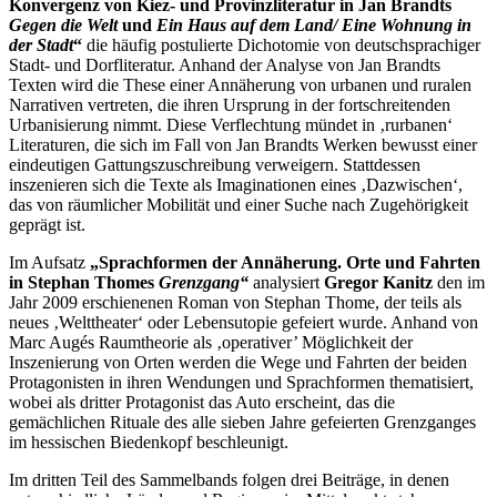
Konvergenz von Kiez- und Provinzliteratur in Jan Brandts
Gegen die Welt
und
Ein Haus auf dem Land/ Eine Wohnung in
der Stadt
“
die häufig postulierte Dichotomie von deutschsprachiger
Stadt- und Dorfliteratur. Anhand der Analyse von Jan Brandts
Texten wird die These einer Annäherung von urbanen und ruralen
Narrativen vertreten, die ihren Ursprung in der fortschreitenden
Urbanisierung nimmt. Diese Verflechtung mündet in ‚rurbanen‘
Literaturen, die sich im Fall von Jan Brandts Werken bewusst einer
eindeutigen Gattungszuschreibung verweigern. Stattdessen
inszenieren sich die Texte als Imaginationen eines ‚Dazwischen‘,
das von räumlicher Mobilität und einer Suche nach Zugehörigkeit
geprägt ist.
Im Aufsatz
„Sprachformen der Annäherung. Orte und Fahrten
in Stephan Thomes
Grenzgang“
analysiert
Gregor Kanitz
den im
Jahr 2009 erschienenen Roman von Stephan Thome, der teils als
neues ‚Welttheater‘ oder Lebensutopie gefeiert wurde. Anhand von
Marc Augés Raumtheorie als ‚operativer’ Möglichkeit der
Inszenierung von Orten werden die Wege und Fahrten der beiden
Protagonisten in ihren Wendungen und Sprachformen thematisiert,
wobei als dritter Protagonist das Auto erscheint, das die
gemächlichen Rituale des alle sieben Jahre gefeierten Grenzganges
im hessischen Biedenkopf beschleunigt.
Im dritten Teil des Sammelbands folgen drei Beiträge, in denen