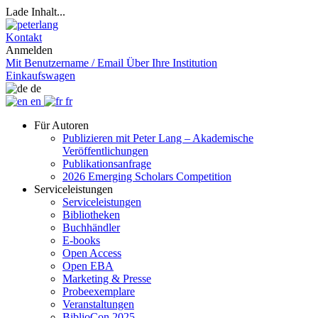
Lade Inhalt...
Kontakt
Anmelden
Mit Benutzername / Email
Über Ihre Institution
Einkaufswagen
de
en
fr
Für Autoren
Publizieren mit Peter Lang – Akademische
Veröffentlichungen
Publikationsanfrage
2026 Emerging Scholars Competition
Serviceleistungen
Serviceleistungen
Bibliotheken
Buchhändler
E-books
Open Access
Open EBA
Marketing & Presse
Probeexemplare
Veranstaltungen
BiblioCon 2025