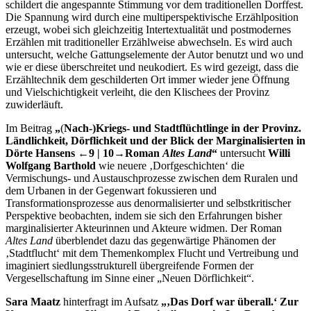
schildert die angespannte Stimmung vor dem traditionellen Dorffest.
Die Spannung wird durch eine multiperspektivische Erzählposition
erzeugt, wobei sich gleichzeitig Intertextualität und postmodernes
Erzählen mit traditioneller Erzählweise abwechseln. Es wird auch
untersucht, welche Gattungselemente der Autor benutzt und wo und
wie er diese überschreitet und neukodiert. Es wird gezeigt, dass die
Erzähltechnik dem geschilderten Ort immer wieder jene Öffnung
und Vielschichtigkeit verleiht, die den Klischees der Provinz
zuwiderläuft.
Im Beitrag
„
(
Nach-)Kriegs- und Stadtflüchtlinge in der Provinz.
Ländlichkeit, Dörflichkeit und der Blick der Marginalisierten in
Dörte Hansens
←9 | 10→
Roman
Altes Land
“
untersucht
Willi
Wolfgang Barthold
wie neuere ‚Dorfgeschichten‘ die
Vermischungs- und Austauschprozesse zwischen dem Ruralen und
dem Urbanen in der Gegenwart fokussieren und
Transformationsprozesse aus denormalisierter und selbstkritischer
Perspektive beobachten, indem sie sich den Erfahrungen bisher
marginalisierter Akteurinnen und Akteure widmen. Der Roman
Altes Land
überblendet dazu das gegenwärtige Phänomen der
‚Stadtflucht‘ mit dem Themenkomplex Flucht und Vertreibung und
imaginiert siedlungsstrukturell übergreifende Formen der
Vergesellschaftung im Sinne einer „Neuen Dörflichkeit“.
Sara Maatz
hinterfragt im Aufsatz
„‚Das Dorf war überall.‘ Zur