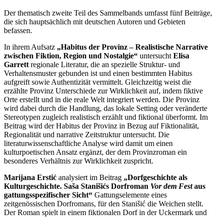
Der thematisch zweite Teil des Sammelbands umfasst fünf Beiträge,
die sich hauptsächlich mit deutschen Autoren und Gebieten
befassen.
In ihrem Aufsatz
„Habitus der Provinz – Realistische Narrative
zwischen Fiktion, Region und Nostalgie“
untersucht
Elisa
Garrett
regionale Literatur, die an spezielle Struktur- und
Verhaltensmuster gebunden ist und einen bestimmten Habitus
aufgreift sowie Authentizität vermittelt. Gleichzeitig weist die
erzählte Provinz Unterschiede zur Wirklichkeit auf, indem fiktive
Orte erstellt und in die reale Welt integriert werden. Die Provinz
wird dabei durch die Handlung, das lokale Setting oder veränderte
Stereotypen zugleich realistisch erzählt und fiktional überformt. Im
Beitrag wird der Habitus der Provinz in Bezug auf Fiktionalität,
Regionalität und narrative Zeitstruktur untersucht. Die
literaturwissenschaftliche Analyse wird damit um einen
kulturpoetischen Ansatz ergänzt, der dem Provinzroman ein
besonderes Verhältnis zur Wirklichkeit zuspricht.
Marijana Erstić
analysiert im Beitrag
„Dorfgeschichte als
Kulturgeschichte. Saša Stanišićs Dorfroman
Vor dem Fest
aus
gattungsspezifischer Sicht“
Gattungselemente eines
zeitgenössischen Dorfromans, für den Stanišić die Weichen stellt.
Der Roman spielt in einem fiktionalen Dorf in der Uckermark und