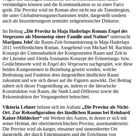
verständigen können und die Kommunikation so zu einer Farce
gerät. Die Provinz wird im Roman aber nicht nur als Transitregion,
die unter Globalisierungsmechanismen leidet, dargestellt sondern
auch als Inszenierungsort zentraler zeitgenössischer Diskurse.
Im Beitrag
„Die Provinz in Maja Haderlaps Roman
Engel des
Vergessens
als Mnemotop einer Familie und Nation“
untersucht
Marijana Jeleč
die Raum-Zeit-Semantisierung in Maja Haderlaps
2011 veröffentlichten Roman. Ausgehend von Michael M. Bachtins
Konzept der Untrennbarkeit der Komponenten Raum und Zeit in
der Literatur und Aleida Assmanns Konzept der Erinnerungs- bzw.
Gedächtnisorte wird in
Engel des Vergessens
nachgespürt, wie diese
beiden Komponenten in Beziehung gesetzt werden, welche
Bedeutung und Funktion dem dargestellten ländlichen Raum
zukommt und wie sich dieser auf die Figuren auswirkt. Der Beitrag
nähert sich dieser Fragestellung an, indem er die literarische
Konstruktion von Raum, die Stadt-Land-Differenz sowie die
Rekonstruktion der Vergangenheit beleuchtet.
Viktoria Lehner
befasst sich im Aufsatz
„Die Provinz als Nicht-
Ort. Zur Rekonfiguration des ländlichen Raums bei Reinhard
Kaiser-Mühlecker“
mit Werken des Autors, in denen er sich mit
seiner Heimat, der oberösterreichischen Provinz, auseinandersetzt.
Die Provinz wird als karger, einsamer und sinnentleerter Ort
dargestellt, der durch Enteignungen und die Errichtung von