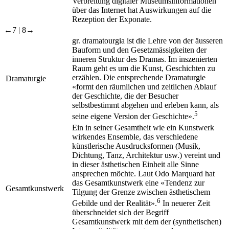
Verbreitung digitaler Museumsinformationen
über das Internet hat Auswirkungen auf die
Rezeption der Exponate.
←7 |
8→
gr.
dramatourgia
ist die Lehre von der äusseren
Bauform und den Gesetzmässigkeiten der
inneren Struktur des Dramas. Im inszenierten
Raum geht es um die Kunst, Geschichten zu
erzählen. Die entsprechende Dramaturgie
Dramaturgie
«formt den räumlichen und zeitlichen Ablauf
der Geschichte, die der Besucher
selbstbestimmt abgehen und erleben kann, als
5
seine eigene Version der Geschichte».
Ein in seiner Gesamtheit wie ein Kunstwerk
wirkendes Ensemble, das verschiedene
künstlerische Ausdrucksformen (Musik,
Dichtung, Tanz, Architektur usw.) vereint und
in dieser ästhetischen Einheit alle Sinne
ansprechen möchte. Laut Odo Marquard hat
das Gesamtkunstwerk eine «Tendenz zur
Gesamtkunstwerk
Tilgung der Grenze zwischen ästhetischem
6
Gebilde und der Realität».
In neuerer Zeit
überschneidet sich der Begriff
Gesamtkunstwerk mit dem der (synthetischen)