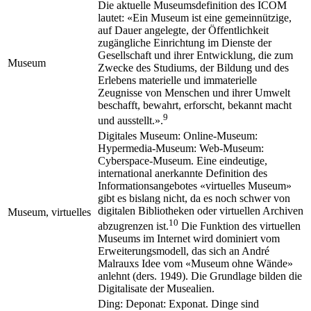
Die aktuelle Museumsdefinition des ICOM
lautet: «Ein Museum ist eine gemeinnützige,
auf Dauer angelegte, der Öffentlichkeit
zugängliche Einrichtung im Dienste der
Gesellschaft und ihrer Entwicklung, die zum
Museum
Zwecke des Studiums, der Bildung und des
Erlebens materielle und immaterielle
Zeugnisse von Menschen und ihrer Umwelt
beschafft, bewahrt, erforscht, bekannt macht
9
und ausstellt.».
Digitales Museum: Online-Museum:
Hypermedia-Museum: Web-Museum:
Cyberspace-Museum. Eine eindeutige,
international anerkannte Definition des
Informationsangebotes «virtuelles Museum»
gibt es bislang nicht, da es noch schwer von
digitalen Bibliotheken oder virtuellen Archiven
Museum, virtuelles
10
abzugrenzen ist.
Die Funktion des virtuellen
Museums im Internet wird dominiert vom
Erweiterungsmodell, das sich an André
Malrauxs Idee vom «Museum ohne Wände»
anlehnt (ders. 1949). Die Grundlage bilden die
Digitalisate der Musealien.
Ding: Deponat: Exponat. Dinge sind