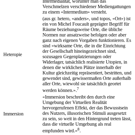
Intermedialität, worunter man das
Verschmelzen verschiedener Mediengattungen
zu einem «Intermedium» versteht.
(aus gr.
hetero
, «anders», und
topos
, «Ort») ist
ein von Michel Foucault geprägter Begriff für
Räume beziehungsweise Orte, die übliche
Normen nur ansatzweise befolgen oder aber
ganz nach eigenen Vorgaben funktionieren. Es
sind «wirksame Orte, die in die Einrichtung
der Gesellschaft hineingezeichnet sind,
Heteropie
sozusagen Gegenplatzierungen oder
Widerlager, tatsächlich realisierte Utopien, in
denen die wirklichen Plätze innerhalb der
Kultur gleichzeitig repräsentiert, bestritten, und
gewendet sind, gewissermaßen Orte außerhalb
aller Orte, wiewohl sie tatsächlich geortet
7
werden können.».
«Immersion beschreibt den durch eine
Umgebung der Virtuellen Realität
hervorgerufenen Effekt, der das Bewusstsein
des Nutzers, illusorischen Stimuli ausgesetzt
Immersion
zu sein, so weit in den Hintergrund treten lässt,
dass die virtuelle Umgebung als real
8
empfunden wird.»
.